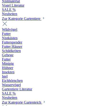
Nistmaterial
Vogel Literatur
SALE %
Neuheiten
Zur Kategorie Gartentiere
Wildvögel
Futter
Nistkästen
Futterspender
Futter Häuser
Schildkröten
Gehege
Futter
Minipig
Hühner
Insekten
Igel
Eichhörnchen
Wasservögel
Gartentiere Literatur
SALE %
Neuheiten
Zur Kategorie Gartenteich