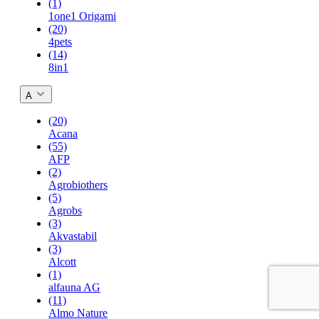
(1)
1one1 Origami
(20)
4pets
(14)
8in1
A
(20)
Acana
(55)
AFP
(2)
Agrobiothers
(5)
Agrobs
(3)
Akvastabil
(3)
Alcott
(1)
alfauna AG
(11)
Almo Nature