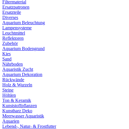
Filtermaterial
Ersatzpatronen
Ersatzteile
Diverses
Aquarium Beleuchtung
Lampensysteme
Leuchtmittel
Reflektoren
Zubehör
Aquarium Bodengrund
Kies
Sand
Nährboden
Aquaristik Zucht
Aquarium Dekoration
Rückwände
Holz & Wurzeln
Steine
Höhlen
Ton & Keramik
Kunststoffpflanzen
Kunstharz Deko
Meerwasser Aquaristik
Aquarien
Lebend-, Natur- & Frostfutter