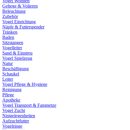
Vogel Wohnen
Gehege & Volieren
Beleuchtung
Zubehör
Vogel Einrichtung
Näpfe & Futterspender
Tränken
Baden
Sitzstangen
Vogelleiter
Sand & Einstreu
Vogel Spielzeug
Natur
Beschäftigung
Schaukel
Leiter
Vogel Pflege & Hygiene
Reinigung
Pflege
Apotheke
Vogel Transport & Fangnetze
Vogel Zucht
Nistgelegenheiten
Aufzuchtfutter
Vogelringe