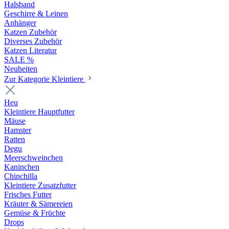
Halsband
Geschirre & Leinen
Anhänger
Katzen Zubehör
Diverses Zubehör
Katzen Literatur
SALE %
Neuheiten
Zur Kategorie Kleintiere
Heu
Kleintiere Hauptfutter
Mäuse
Hamster
Ratten
Degu
Meerschweinchen
Kaninchen
Chinchilla
Kleintiere Zusatzfutter
Frisches Futter
Kräuter & Sämereien
Gemüse & Früchte
Drops