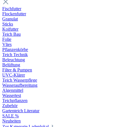
Fischfutter
Flockenfutter
Granulat
Sticks
Koifutter
Teich Bau
Folie
Vlies
Pflanzenkörbe
Teich Technik
Beleuchtung
Belüftung
Filter & Pumpen
UVC-Klärer
Teich Wasserpflege
Wasseraufbereitung
Algenmittel
Wassertest
Teichpflanzen
Zubehör
Gartenteich Literatur
SALE %
Neuheiten
Zur Kategorie Ladenlokal