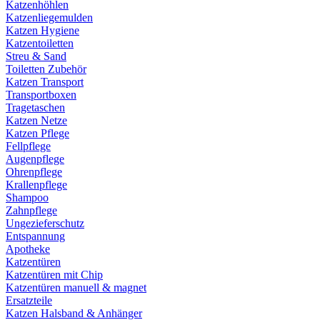
Katzenhöhlen
Katzenliegemulden
Katzen Hygiene
Katzentoiletten
Streu & Sand
Toiletten Zubehör
Katzen Transport
Transportboxen
Tragetaschen
Katzen Netze
Katzen Pflege
Fellpflege
Augenpflege
Ohrenpflege
Krallenpflege
Shampoo
Zahnpflege
Ungezieferschutz
Entspannung
Apotheke
Katzentüren
Katzentüren mit Chip
Katzentüren manuell & magnet
Ersatzteile
Katzen Halsband & Anhänger