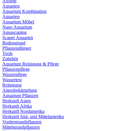
Axolotl
Aquarien
Aquarium Kombination
Aquarien
Aquarium Möbel
Nano Aquarium
Aquascaping
Scaper Aquarien
Bodengrund
Pflanzendünger
Tools
Zubehör
Aquarium Reinigung & Pflege
Pflanzenpflege
Wasserpflege
Wassertest
Reinigung
Algenbekämpfung
Aquarium Pflanzen
Herkunft Asien
Herkunft Afrika
Herkunft Nordamerika
Herkunft Süd- und Mittelamerika
Vordergrundpflanzen
Mittelgrundpflanzen