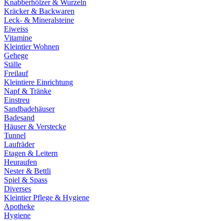
Knabberhölzer & Wurzeln
Kräcker & Backwaren
Leck- & Mineralsteine
Eiweiss
Vitamine
Kleintier Wohnen
Gehege
Ställe
Freilauf
Kleintiere Einrichtung
Napf & Tränke
Einstreu
Sandbadehäuser
Badesand
Häuser & Verstecke
Tunnel
Laufräder
Etagen & Leitern
Heuraufen
Nester & Bettli
Spiel & Spass
Diverses
Kleintier Pflege & Hygiene
Apotheke
Hygiene