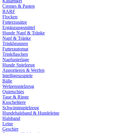
Kauartikel
Cremes & Pasten
BARF
Flocken
Futterzusätze
Ergänzungsmittel
Hunde Napf & Tränke
Napf & Tränke
Trinkbrunnen
Futterautomat
Trinkflaschen
Napfunterlage
Hunde Spielzeug
Apportieren & Werfen
Intelligenzspiele
Bälle
Welpenspielzeug
Quietschies
Taue & Ringe
Kuscheltiere
Schwimmspielzeug
Hundehalsband & Hundeleine
Halsband
Leine
Geschirr