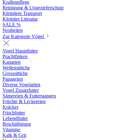
Krallenpflege
Reinigung & Ungezieferschutz
Kleintiere Transport
Kleintier Literatur
SALE %
Neuheiten
Zur Kategorie Vögel
Vogel Hauptfutter
Prachtfinken
Kanarien
Wellensittiche
Grosssittiche
Papageien
Diverse Vogelarten
Vogel Zusatzfutter
Sämereien & Futterstangen
Früchte & Leckereien
Kräcker
Frischfutter
Lebendfutter
Beschäftigung
Vitamine
Kalk & Grit