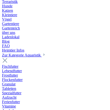
Terraristik
Hunde
Katzen
Kleintiere
Vögel
Gartentiere
Gartenteich
über uns
Ladenlokal
Blog
FAQ
Heimtier Infos
Zur Kategorie Aquaristik
Fischfutter
Lebendfutter
Frostfutter
Flockenfutter
Granulat
Tabletten
Spezialfutter
Aufzucht
Ferienfutter
Vitamine