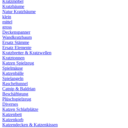
Kratzmöbel
Kratzbäume
Natur Kratzbäume
klein
mittel
gross
Deckenspanner
Wandkratzbaum
Ersatz Stämme
Ersatz Elemente
Kratzbretter & Kratzwellen
Kratztonnen
Katzen Spielzeug
Spielmäuse
Katzenbälle
Spielangeln
Rascheltunnel
Catnip & Baldrian
Beschäftigung
Plüschspielzeug
Diverses
Katzen Schlafplätze
Katzenbett
Katzenkorb
Katzendecken & Katzenkissen