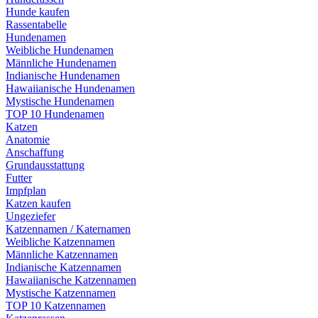
Hunde kaufen
Rassentabelle
Hundenamen
Weibliche Hundenamen
Männliche Hundenamen
Indianische Hundenamen
Hawaiianische Hundenamen
Mystische Hundenamen
TOP 10 Hundenamen
Katzen
Anatomie
Anschaffung
Grundausstattung
Futter
Impfplan
Katzen kaufen
Ungeziefer
Katzennamen / Katernamen
Weibliche Katzennamen
Männliche Katzennamen
Indianische Katzennamen
Hawaiianische Katzennamen
Mystische Katzennamen
TOP 10 Katzennamen