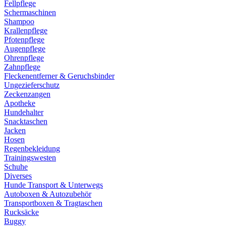
Fellpflege
Schermaschinen
Shampoo
Krallenpflege
Pfotenpflege
Augenpflege
Ohrenpflege
Zahnpflege
Fleckenentferner & Geruchsbinder
Ungezieferschutz
Zeckenzangen
Apotheke
Hundehalter
Snacktaschen
Jacken
Hosen
Regenbekleidung
Trainingswesten
Schuhe
Diverses
Hunde Transport & Unterwegs
Autoboxen & Autozubehör
Transportboxen & Tragtaschen
Rucksäcke
Buggy