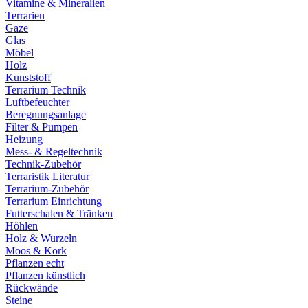
Vitamine & Mineralien
Terrarien
Gaze
Glas
Möbel
Holz
Kunststoff
Terrarium Technik
Luftbefeuchter
Beregnungsanlage
Filter & Pumpen
Heizung
Mess- & Regeltechnik
Technik-Zubehör
Terraristik Literatur
Terrarium-Zubehör
Terrarium Einrichtung
Futterschalen & Tränken
Höhlen
Holz & Wurzeln
Moos & Kork
Pflanzen echt
Pflanzen künstlich
Rückwände
Steine