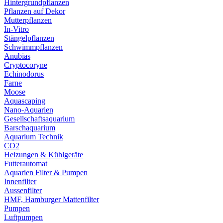
Hintergrundpflanzen
Pflanzen auf Dekor
Mutterpflanzen
In-Vitro
Stängelpflanzen
Schwimmpflanzen
Anubias
Cryptocoryne
Echinodorus
Farne
Moose
Aquascaping
Nano-Aquarien
Gesellschaftsaquarium
Barschaquarium
Aquarium Technik
CO2
Heizungen & Kühlgeräte
Futterautomat
Aquarien Filter & Pumpen
Innenfilter
Aussenfilter
HMF, Hamburger Mattenfilter
Pumpen
Luftpumpen