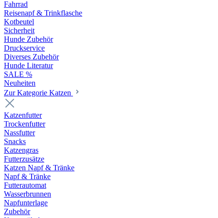
Fahrrad
Reisenapf & Trinkflasche
Kotbeutel
Sicherheit
Hunde Zubehör
Druckservice
Diverses Zubehör
Hunde Literatur
SALE %
Neuheiten
Zur Kategorie Katzen
Katzenfutter
Trockenfutter
Nassfutter
Snacks
Katzengras
Futterzusätze
Katzen Napf & Tränke
Napf & Tränke
Futterautomat
Wasserbrunnen
Napfunterlage
Zubehör