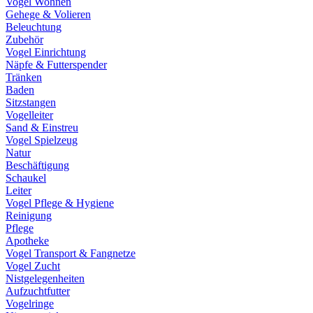
Vogel Wohnen
Gehege & Volieren
Beleuchtung
Zubehör
Vogel Einrichtung
Näpfe & Futterspender
Tränken
Baden
Sitzstangen
Vogelleiter
Sand & Einstreu
Vogel Spielzeug
Natur
Beschäftigung
Schaukel
Leiter
Vogel Pflege & Hygiene
Reinigung
Pflege
Apotheke
Vogel Transport & Fangnetze
Vogel Zucht
Nistgelegenheiten
Aufzuchtfutter
Vogelringe