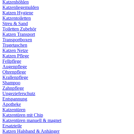
Katzenhöhlen
Katzenliegemulden
Katzen Hygiene
Katzentoiletten
Streu & Sand
Toiletten Zubehör
Katzen Transport
Transportboxen
Tragetaschen
Katzen Netze
Katzen Pflege
Fellpflege
Augenpflege
Ohrenpflege
Krallenpflege
Shampoo
Zahnpflege
Ungezieferschutz
Entspannung
Apotheke
Katzentüren
Katzentüren mit Chip
Katzentüren manuell & magnet
Ersatzteile
Katzen Halsband & Anhänger