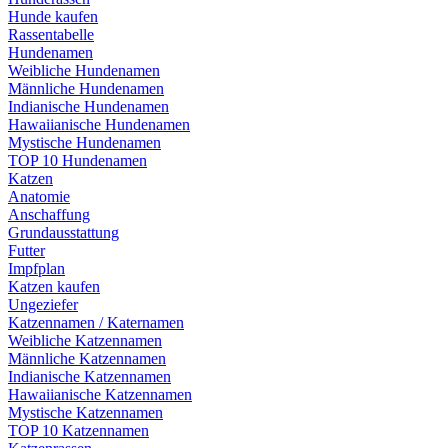
Hunde kaufen
Rassentabelle
Hundenamen
Weibliche Hundenamen
Männliche Hundenamen
Indianische Hundenamen
Hawaiianische Hundenamen
Mystische Hundenamen
TOP 10 Hundenamen
Katzen
Anatomie
Anschaffung
Grundausstattung
Futter
Impfplan
Katzen kaufen
Ungeziefer
Katzennamen / Katernamen
Weibliche Katzennamen
Männliche Katzennamen
Indianische Katzennamen
Hawaiianische Katzennamen
Mystische Katzennamen
TOP 10 Katzennamen