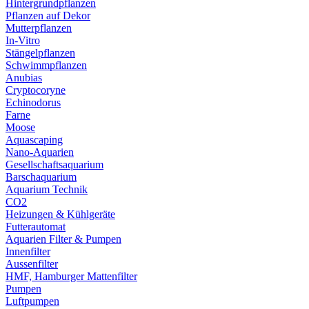
Hintergrundpflanzen
Pflanzen auf Dekor
Mutterpflanzen
In-Vitro
Stängelpflanzen
Schwimmpflanzen
Anubias
Cryptocoryne
Echinodorus
Farne
Moose
Aquascaping
Nano-Aquarien
Gesellschaftsaquarium
Barschaquarium
Aquarium Technik
CO2
Heizungen & Kühlgeräte
Futterautomat
Aquarien Filter & Pumpen
Innenfilter
Aussenfilter
HMF, Hamburger Mattenfilter
Pumpen
Luftpumpen