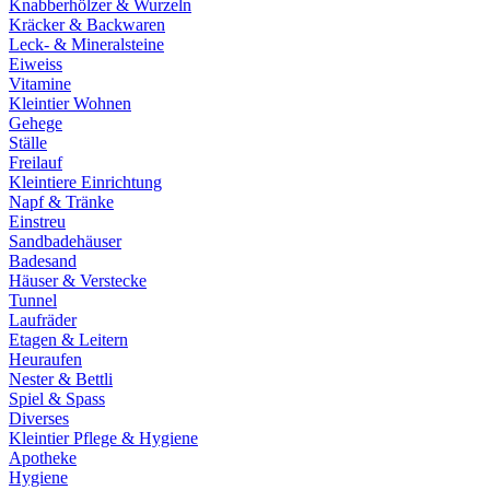
Knabberhölzer & Wurzeln
Kräcker & Backwaren
Leck- & Mineralsteine
Eiweiss
Vitamine
Kleintier Wohnen
Gehege
Ställe
Freilauf
Kleintiere Einrichtung
Napf & Tränke
Einstreu
Sandbadehäuser
Badesand
Häuser & Verstecke
Tunnel
Laufräder
Etagen & Leitern
Heuraufen
Nester & Bettli
Spiel & Spass
Diverses
Kleintier Pflege & Hygiene
Apotheke
Hygiene