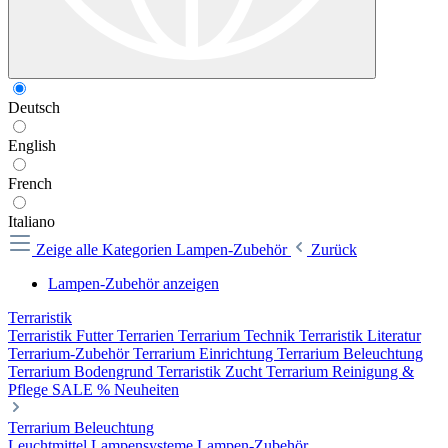
Deutsch
English
French
Italiano
Zeige alle Kategorien
Lampen-Zubehör
Zurück
Lampen-Zubehör anzeigen
Terraristik
Terraristik Futter
Terrarien
Terrarium Technik
Terraristik Literatur
Terrarium-Zubehör
Terrarium Einrichtung
Terrarium Beleuchtung
Terrarium Bodengrund
Terraristik Zucht
Terrarium Reinigung &
Pflege
SALE %
Neuheiten
Terrarium Beleuchtung
Leuchtmittel
Lampensysteme
Lampen-Zubehör