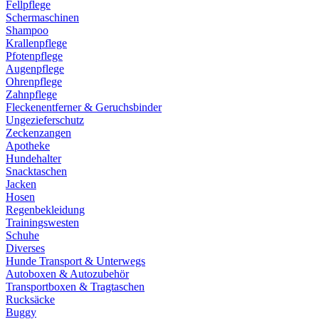
Fellpflege
Schermaschinen
Shampoo
Krallenpflege
Pfotenpflege
Augenpflege
Ohrenpflege
Zahnpflege
Fleckenentferner & Geruchsbinder
Ungezieferschutz
Zeckenzangen
Apotheke
Hundehalter
Snacktaschen
Jacken
Hosen
Regenbekleidung
Trainingswesten
Schuhe
Diverses
Hunde Transport & Unterwegs
Autoboxen & Autozubehör
Transportboxen & Tragtaschen
Rucksäcke
Buggy