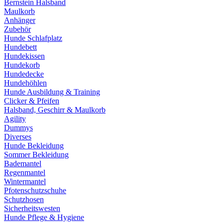
Bernstein Halsband
Maulkorb
Anhänger
Zubehör
Hunde Schlafplatz
Hundebett
Hundekissen
Hundekorb
Hundedecke
Hundehöhlen
Hunde Ausbildung & Training
Clicker & Pfeifen
Halsband, Geschirr & Maulkorb
Agility
Dummys
Diverses
Hunde Bekleidung
Sommer Bekleidung
Bademantel
Regenmantel
Wintermantel
Pfotenschutzschuhe
Schutzhosen
Sicherheitswesten
Hunde Pflege & Hygiene