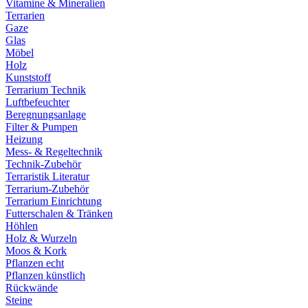
Vitamine & Mineralien
Terrarien
Gaze
Glas
Möbel
Holz
Kunststoff
Terrarium Technik
Luftbefeuchter
Beregnungsanlage
Filter & Pumpen
Heizung
Mess- & Regeltechnik
Technik-Zubehör
Terraristik Literatur
Terrarium-Zubehör
Terrarium Einrichtung
Futterschalen & Tränken
Höhlen
Holz & Wurzeln
Moos & Kork
Pflanzen echt
Pflanzen künstlich
Rückwände
Steine