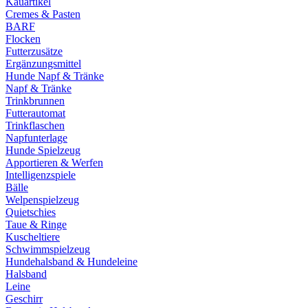
Kauartikel
Cremes & Pasten
BARF
Flocken
Futterzusätze
Ergänzungsmittel
Hunde Napf & Tränke
Napf & Tränke
Trinkbrunnen
Futterautomat
Trinkflaschen
Napfunterlage
Hunde Spielzeug
Apportieren & Werfen
Intelligenzspiele
Bälle
Welpenspielzeug
Quietschies
Taue & Ringe
Kuscheltiere
Schwimmspielzeug
Hundehalsband & Hundeleine
Halsband
Leine
Geschirr