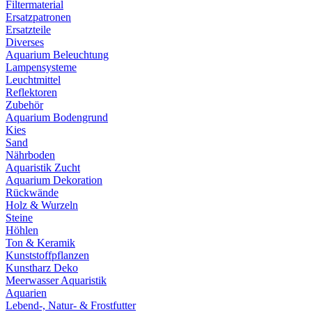
Filtermaterial
Ersatzpatronen
Ersatzteile
Diverses
Aquarium Beleuchtung
Lampensysteme
Leuchtmittel
Reflektoren
Zubehör
Aquarium Bodengrund
Kies
Sand
Nährboden
Aquaristik Zucht
Aquarium Dekoration
Rückwände
Holz & Wurzeln
Steine
Höhlen
Ton & Keramik
Kunststoffpflanzen
Kunstharz Deko
Meerwasser Aquaristik
Aquarien
Lebend-, Natur- & Frostfutter