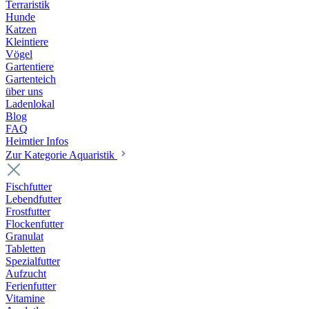
Terraristik
Hunde
Katzen
Kleintiere
Vögel
Gartentiere
Gartenteich
über uns
Ladenlokal
Blog
FAQ
Heimtier Infos
Zur Kategorie Aquaristik
Fischfutter
Lebendfutter
Frostfutter
Flockenfutter
Granulat
Tabletten
Spezialfutter
Aufzucht
Ferienfutter
Vitamine