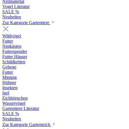
Nistmaterial
Vogel Literatur
SALE %
Neuheiten
Zur Kategorie Gartentiere
Wildvögel
Futter
Nistkästen
Futterspender
Futter Häuser
Schildkröten
Gehege
Futter
Minipig
Hühner
Insekten
Igel
Eichhörnchen
Wasservögel
Gartentiere Literatur
SALE %
Neuheiten
Zur Kategorie Gartenteich