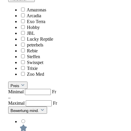
Amazonas
Arcadia
Exo Terra
Hobby
JBL
Lucky Reptile
petrebels
Rebie
Steffen
Swisspet
Trixie
Zoo Med
Preis
Minimal
Fr
–
Maximal
Fr
Bewertung mind.