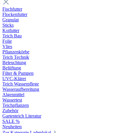
Fischfutter
Flockenfutter
Granulat
Sticks
Koifutter
Teich Bau
Folie
Vlies
Pflanzenkörbe
Teich Technik
Beleuchtung
Belüftung
Filter & Pumpen
UVC-Klärer
Teich Wasserpflege
Wasseraufbereitung
Algenmittel
Wassertest
Teichpflanzen
Zubehör
Gartenteich Literatur
SALE %
Neuheiten
Zur Kategorie Ladenlokal