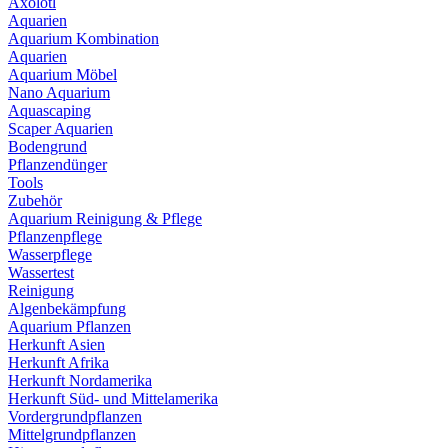
Axolotl
Aquarien
Aquarium Kombination
Aquarien
Aquarium Möbel
Nano Aquarium
Aquascaping
Scaper Aquarien
Bodengrund
Pflanzendünger
Tools
Zubehör
Aquarium Reinigung & Pflege
Pflanzenpflege
Wasserpflege
Wassertest
Reinigung
Algenbekämpfung
Aquarium Pflanzen
Herkunft Asien
Herkunft Afrika
Herkunft Nordamerika
Herkunft Süd- und Mittelamerika
Vordergrundpflanzen
Mittelgrundpflanzen