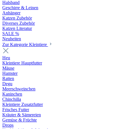
Halsband
Geschirre & Leinen
Anhänger
Katzen Zubehör
Diverses Zubehör
Katzen Literatur
SALE %
Neuheiten
Zur Kategorie Kleintiere
Heu
Kleintiere Hauptfutter
Mäuse
Hamster
Ratten
Degu
Meerschweinchen
Kaninchen
Chinchilla
Kleintiere Zusatzfutter
Frisches Futter
Kräuter & Sämereien
Gemüse & Früchte
Drops