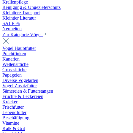
Krallenpflege
Reinigung & Ungezieferschutz
Kleintiere Transport
Kleintier Literatur
SALE %
Neuheiten
Zur Kategorie Vögel
Vogel Hauptfutter
Prachtfinken
Kanarien
Wellensittiche
Grosssittiche
Papageien
Diverse Vogelarten
Vogel Zusatzfutter
Sämereien & Futterstangen
Früchte & Leckereien
Kräcker
Frischfutter
Lebendfutter
Beschäftigung
Vitamine
Kalk & Grit