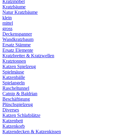
Kratzmöbel
Kratzbäume
Natur Kratzbäume
klein
mittel
gross
Deckenspanner
Wandkratzbaum
Ersatz Stämme
Ersatz Elemente
Kratzbretter & Kratzwellen
Kratztonnen
Katzen Spielzeug
Spielmäuse
Katzenbälle
Spielangeln
Rascheltunnel
Catnip & Baldrian
Beschäftigung
Plüschspielzeug
Diverses
Katzen Schlafplätze
Katzenbett
Katzenkorb
Katzendecken & Katzenkissen