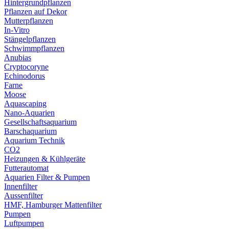
Hintergrundpflanzen
Pflanzen auf Dekor
Mutterpflanzen
In-Vitro
Stängelpflanzen
Schwimmpflanzen
Anubias
Cryptocoryne
Echinodorus
Farne
Moose
Aquascaping
Nano-Aquarien
Gesellschaftsaquarium
Barschaquarium
Aquarium Technik
CO2
Heizungen & Kühlgeräte
Futterautomat
Aquarien Filter & Pumpen
Innenfilter
Aussenfilter
HMF, Hamburger Mattenfilter
Pumpen
Luftpumpen