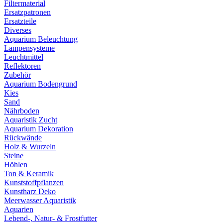
Filtermaterial
Ersatzpatronen
Ersatzteile
Diverses
Aquarium Beleuchtung
Lampensysteme
Leuchtmittel
Reflektoren
Zubehör
Aquarium Bodengrund
Kies
Sand
Nährboden
Aquaristik Zucht
Aquarium Dekoration
Rückwände
Holz & Wurzeln
Steine
Höhlen
Ton & Keramik
Kunststoffpflanzen
Kunstharz Deko
Meerwasser Aquaristik
Aquarien
Lebend-, Natur- & Frostfutter