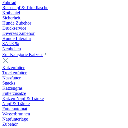
Fahrrad
Reisenapf & Trinkflasche
Kotbeutel
Sicherheit
Hunde Zubehör
Druckservice
Diverses Zubehör
Hunde Literatur
SALE %
Neuheiten
Zur Kategorie Katzen
Katzenfutter
Trockenfutter
Nassfutter
Snacks
Katzengras
Futterzusätze
Katzen Napf & Tränke
Napf & Tränke
Futterautomat
Wasserbrunnen
Napfunterlage
Zubehör