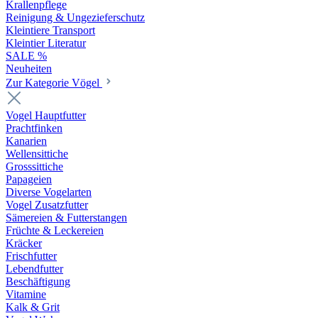
Krallenpflege
Reinigung & Ungezieferschutz
Kleintiere Transport
Kleintier Literatur
SALE %
Neuheiten
Zur Kategorie Vögel
Vogel Hauptfutter
Prachtfinken
Kanarien
Wellensittiche
Grosssittiche
Papageien
Diverse Vogelarten
Vogel Zusatzfutter
Sämereien & Futterstangen
Früchte & Leckereien
Kräcker
Frischfutter
Lebendfutter
Beschäftigung
Vitamine
Kalk & Grit