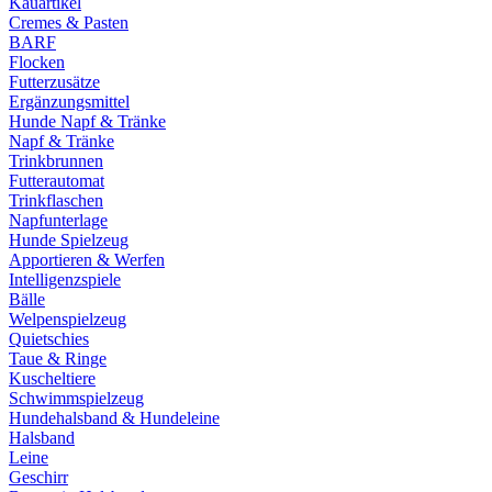
Kauartikel
Cremes & Pasten
BARF
Flocken
Futterzusätze
Ergänzungsmittel
Hunde Napf & Tränke
Napf & Tränke
Trinkbrunnen
Futterautomat
Trinkflaschen
Napfunterlage
Hunde Spielzeug
Apportieren & Werfen
Intelligenzspiele
Bälle
Welpenspielzeug
Quietschies
Taue & Ringe
Kuscheltiere
Schwimmspielzeug
Hundehalsband & Hundeleine
Halsband
Leine
Geschirr