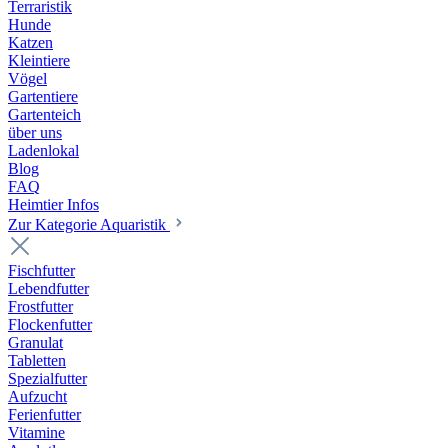
Terraristik
Hunde
Katzen
Kleintiere
Vögel
Gartentiere
Gartenteich
über uns
Ladenlokal
Blog
FAQ
Heimtier Infos
Zur Kategorie Aquaristik
Fischfutter
Lebendfutter
Frostfutter
Flockenfutter
Granulat
Tabletten
Spezialfutter
Aufzucht
Ferienfutter
Vitamine