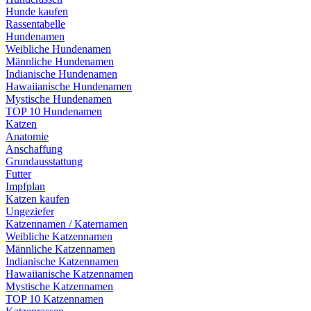
Hunde kaufen
Rassentabelle
Hundenamen
Weibliche Hundenamen
Männliche Hundenamen
Indianische Hundenamen
Hawaiianische Hundenamen
Mystische Hundenamen
TOP 10 Hundenamen
Katzen
Anatomie
Anschaffung
Grundausstattung
Futter
Impfplan
Katzen kaufen
Ungeziefer
Katzennamen / Katernamen
Weibliche Katzennamen
Männliche Katzennamen
Indianische Katzennamen
Hawaiianische Katzennamen
Mystische Katzennamen
TOP 10 Katzennamen