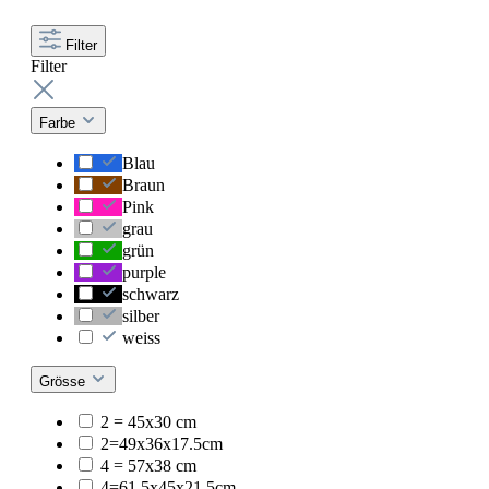
Filter
Filter
Farbe
Blau
Braun
Pink
grau
grün
purple
schwarz
silber
weiss
Grösse
2 = 45x30 cm
2=49x36x17.5cm
4 = 57x38 cm
4=61.5x45x21.5cm