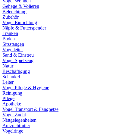
Vogel Wohnen
Gehege & Volieren
Beleuchtung
Zubehör
Vogel Einrichtung
Näpfe & Futterspender
Tränken
Baden
Sitzstangen
Vogelleiter
Sand & Einstreu
Vogel Spielzeug
Natur
Beschäftigung
Schaukel
Leiter
Vogel Pflege & Hygiene
Reinigung
Pflege
Apotheke
Vogel Transport & Fangnetze
Vogel Zucht
Nistgelegenheiten
Aufzuchtfutter
Vogelringe