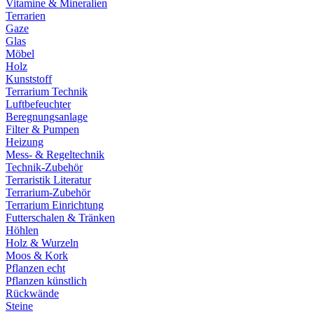
Vitamine & Mineralien
Terrarien
Gaze
Glas
Möbel
Holz
Kunststoff
Terrarium Technik
Luftbefeuchter
Beregnungsanlage
Filter & Pumpen
Heizung
Mess- & Regeltechnik
Technik-Zubehör
Terraristik Literatur
Terrarium-Zubehör
Terrarium Einrichtung
Futterschalen & Tränken
Höhlen
Holz & Wurzeln
Moos & Kork
Pflanzen echt
Pflanzen künstlich
Rückwände
Steine