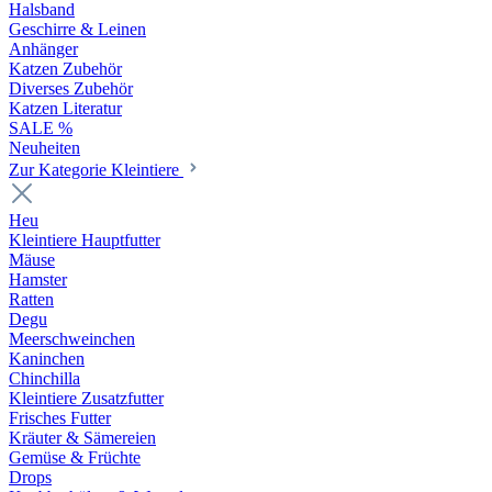
Halsband
Geschirre & Leinen
Anhänger
Katzen Zubehör
Diverses Zubehör
Katzen Literatur
SALE %
Neuheiten
Zur Kategorie Kleintiere
Heu
Kleintiere Hauptfutter
Mäuse
Hamster
Ratten
Degu
Meerschweinchen
Kaninchen
Chinchilla
Kleintiere Zusatzfutter
Frisches Futter
Kräuter & Sämereien
Gemüse & Früchte
Drops