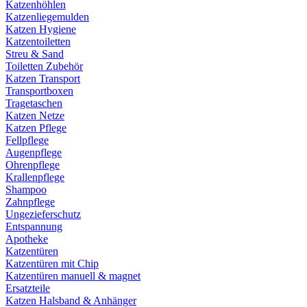
Katzenhöhlen
Katzenliegemulden
Katzen Hygiene
Katzentoiletten
Streu & Sand
Toiletten Zubehör
Katzen Transport
Transportboxen
Tragetaschen
Katzen Netze
Katzen Pflege
Fellpflege
Augenpflege
Ohrenpflege
Krallenpflege
Shampoo
Zahnpflege
Ungezieferschutz
Entspannung
Apotheke
Katzentüren
Katzentüren mit Chip
Katzentüren manuell & magnet
Ersatzteile
Katzen Halsband & Anhänger