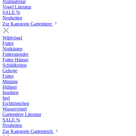
Nistmaterial
Vogel Literatur
SALE %
Neuheiten
Zur Kategorie Gartentiere
Wildvögel
Futter
Nistkästen
Futterspender
Futter Häuser
Schildkröten
Gehege
Futter
Minipig
Hühner
Insekten
Igel
Eichhörnchen
Wasservögel
Gartentiere Literatur
SALE %
Neuheiten
Zur Kategorie Gartenteich