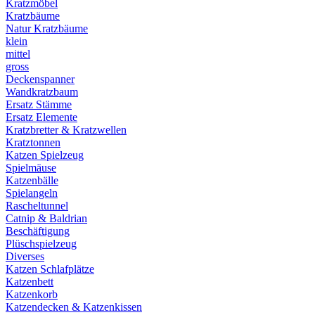
Kratzmöbel
Kratzbäume
Natur Kratzbäume
klein
mittel
gross
Deckenspanner
Wandkratzbaum
Ersatz Stämme
Ersatz Elemente
Kratzbretter & Kratzwellen
Kratztonnen
Katzen Spielzeug
Spielmäuse
Katzenbälle
Spielangeln
Rascheltunnel
Catnip & Baldrian
Beschäftigung
Plüschspielzeug
Diverses
Katzen Schlafplätze
Katzenbett
Katzenkorb
Katzendecken & Katzenkissen