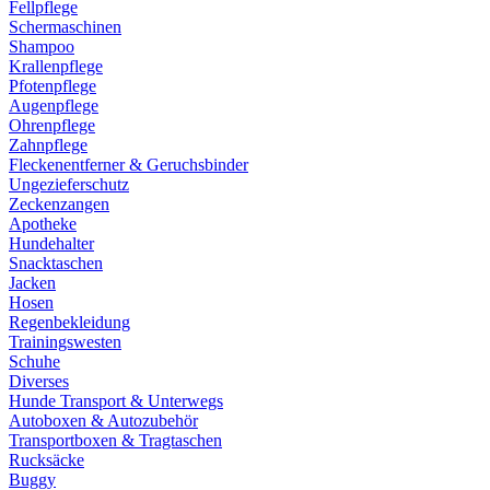
Fellpflege
Schermaschinen
Shampoo
Krallenpflege
Pfotenpflege
Augenpflege
Ohrenpflege
Zahnpflege
Fleckenentferner & Geruchsbinder
Ungezieferschutz
Zeckenzangen
Apotheke
Hundehalter
Snacktaschen
Jacken
Hosen
Regenbekleidung
Trainingswesten
Schuhe
Diverses
Hunde Transport & Unterwegs
Autoboxen & Autozubehör
Transportboxen & Tragtaschen
Rucksäcke
Buggy