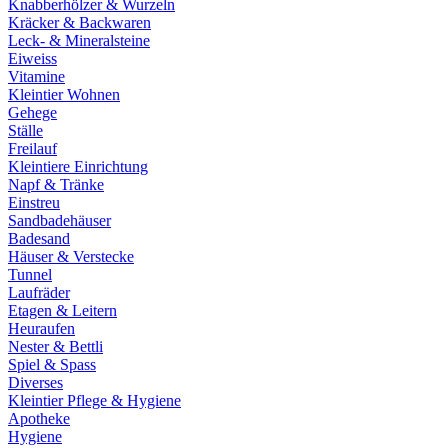
Knabberhölzer & Wurzeln
Kräcker & Backwaren
Leck- & Mineralsteine
Eiweiss
Vitamine
Kleintier Wohnen
Gehege
Ställe
Freilauf
Kleintiere Einrichtung
Napf & Tränke
Einstreu
Sandbadehäuser
Badesand
Häuser & Verstecke
Tunnel
Laufräder
Etagen & Leitern
Heuraufen
Nester & Bettli
Spiel & Spass
Diverses
Kleintier Pflege & Hygiene
Apotheke
Hygiene