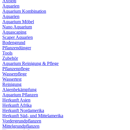
Axolotl
Aquarien
Aquarium Kombination
Aquarien
Aquarium Möbel
Nano Aquarium
Aquascaping
Scaper Aquarien
Bodengrund
Pflanzendünger
Tools
Zubehör
Aquarium Reinigung & Pflege
Pflanzenpflege
Wasserpflege
Wassertest
Reinigung
Algenbekämpfung
Aquarium Pflanzen
Herkunft Asien
Herkunft Afrika
Herkunft Nordamerika
Herkunft Süd- und Mittelamerika
Vordergrundpflanzen
Mittelgrundpflanzen