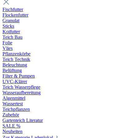
Fischfutter
Flockenfutter
Granulat
Sticks
Koifutter
Teich Bau
Folie
Vlies
Pflanzenkörbe
Teich Technik
Beleuchtung
Belüftung
Filter & Pumpen
UVC-Klärer
Teich Wasserpflege
Wasseraufbereitung
Algenmittel
Wassertest
Teichpflanzen
Zubehör
Gartenteich Literatur
SALE %
Neuheiten
Zur Kategorie Ladenlokal