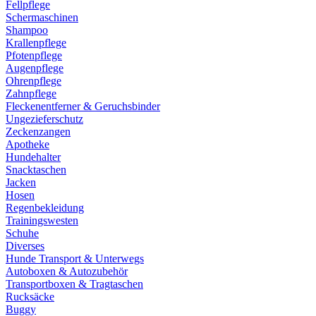
Fellpflege
Schermaschinen
Shampoo
Krallenpflege
Pfotenpflege
Augenpflege
Ohrenpflege
Zahnpflege
Fleckenentferner & Geruchsbinder
Ungezieferschutz
Zeckenzangen
Apotheke
Hundehalter
Snacktaschen
Jacken
Hosen
Regenbekleidung
Trainingswesten
Schuhe
Diverses
Hunde Transport & Unterwegs
Autoboxen & Autozubehör
Transportboxen & Tragtaschen
Rucksäcke
Buggy