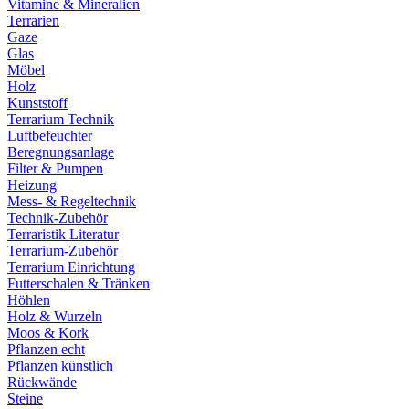
Vitamine & Mineralien
Terrarien
Gaze
Glas
Möbel
Holz
Kunststoff
Terrarium Technik
Luftbefeuchter
Beregnungsanlage
Filter & Pumpen
Heizung
Mess- & Regeltechnik
Technik-Zubehör
Terraristik Literatur
Terrarium-Zubehör
Terrarium Einrichtung
Futterschalen & Tränken
Höhlen
Holz & Wurzeln
Moos & Kork
Pflanzen echt
Pflanzen künstlich
Rückwände
Steine