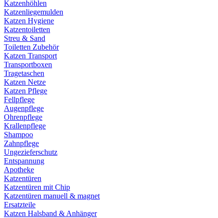
Katzenhöhlen
Katzenliegemulden
Katzen Hygiene
Katzentoiletten
Streu & Sand
Toiletten Zubehör
Katzen Transport
Transportboxen
Tragetaschen
Katzen Netze
Katzen Pflege
Fellpflege
Augenpflege
Ohrenpflege
Krallenpflege
Shampoo
Zahnpflege
Ungezieferschutz
Entspannung
Apotheke
Katzentüren
Katzentüren mit Chip
Katzentüren manuell & magnet
Ersatzteile
Katzen Halsband & Anhänger