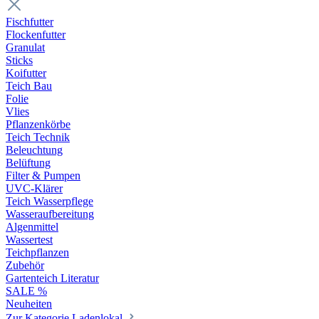
Fischfutter
Flockenfutter
Granulat
Sticks
Koifutter
Teich Bau
Folie
Vlies
Pflanzenkörbe
Teich Technik
Beleuchtung
Belüftung
Filter & Pumpen
UVC-Klärer
Teich Wasserpflege
Wasseraufbereitung
Algenmittel
Wassertest
Teichpflanzen
Zubehör
Gartenteich Literatur
SALE %
Neuheiten
Zur Kategorie Ladenlokal