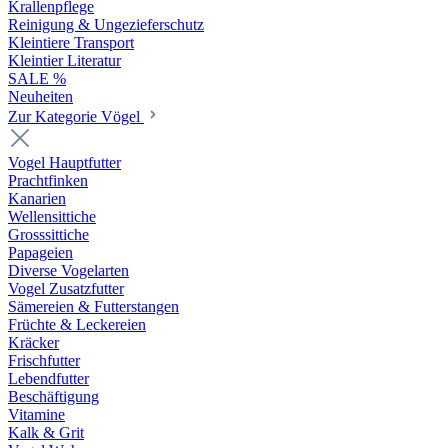
Krallenpflege
Reinigung & Ungezieferschutz
Kleintiere Transport
Kleintier Literatur
SALE %
Neuheiten
Zur Kategorie Vögel
Vogel Hauptfutter
Prachtfinken
Kanarien
Wellensittiche
Grosssittiche
Papageien
Diverse Vogelarten
Vogel Zusatzfutter
Sämereien & Futterstangen
Früchte & Leckereien
Kräcker
Frischfutter
Lebendfutter
Beschäftigung
Vitamine
Kalk & Grit