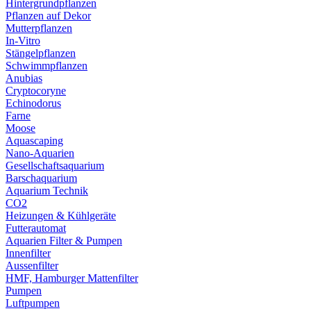
Hintergrundpflanzen
Pflanzen auf Dekor
Mutterpflanzen
In-Vitro
Stängelpflanzen
Schwimmpflanzen
Anubias
Cryptocoryne
Echinodorus
Farne
Moose
Aquascaping
Nano-Aquarien
Gesellschaftsaquarium
Barschaquarium
Aquarium Technik
CO2
Heizungen & Kühlgeräte
Futterautomat
Aquarien Filter & Pumpen
Innenfilter
Aussenfilter
HMF, Hamburger Mattenfilter
Pumpen
Luftpumpen