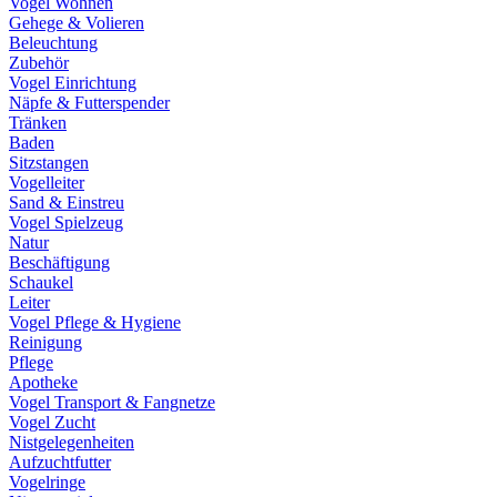
Vogel Wohnen
Gehege & Volieren
Beleuchtung
Zubehör
Vogel Einrichtung
Näpfe & Futterspender
Tränken
Baden
Sitzstangen
Vogelleiter
Sand & Einstreu
Vogel Spielzeug
Natur
Beschäftigung
Schaukel
Leiter
Vogel Pflege & Hygiene
Reinigung
Pflege
Apotheke
Vogel Transport & Fangnetze
Vogel Zucht
Nistgelegenheiten
Aufzuchtfutter
Vogelringe