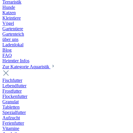
Terraristik
Hunde
Katzen
Kleintiere
Vögel
Gartentiere
Gartenteich
über uns
Ladenlokal
Blog
FAQ
Heimtier Infos
Zur Kategorie Aquaristik
Fischfutter
Lebendfutter
Frostfutter
Flockenfutter
Granulat
Tabletten
Spezialfutter
Aufzucht
Ferienfutter
Vitamine