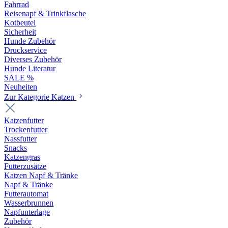
Fahrrad
Reisenapf & Trinkflasche
Kotbeutel
Sicherheit
Hunde Zubehör
Druckservice
Diverses Zubehör
Hunde Literatur
SALE %
Neuheiten
Zur Kategorie Katzen
Katzenfutter
Trockenfutter
Nassfutter
Snacks
Katzengras
Futterzusätze
Katzen Napf & Tränke
Napf & Tränke
Futterautomat
Wasserbrunnen
Napfunterlage
Zubehör