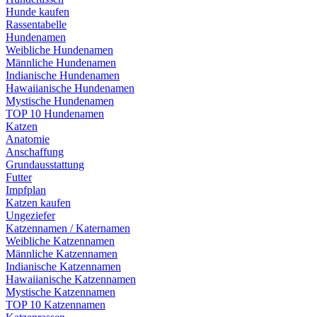
Hunde kaufen
Rassentabelle
Hundenamen
Weibliche Hundenamen
Männliche Hundenamen
Indianische Hundenamen
Hawaiianische Hundenamen
Mystische Hundenamen
TOP 10 Hundenamen
Katzen
Anatomie
Anschaffung
Grundausstattung
Futter
Impfplan
Katzen kaufen
Ungeziefer
Katzennamen / Katernamen
Weibliche Katzennamen
Männliche Katzennamen
Indianische Katzennamen
Hawaiianische Katzennamen
Mystische Katzennamen
TOP 10 Katzennamen