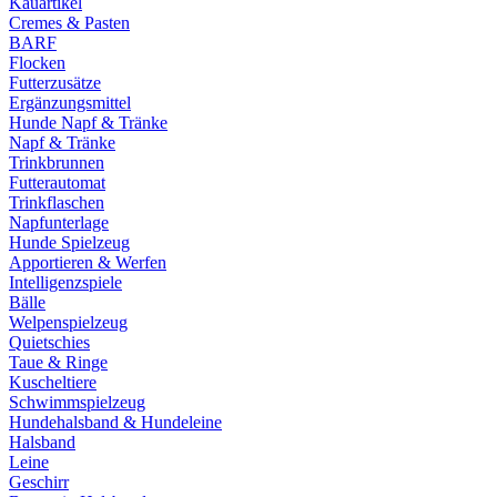
Kauartikel
Cremes & Pasten
BARF
Flocken
Futterzusätze
Ergänzungsmittel
Hunde Napf & Tränke
Napf & Tränke
Trinkbrunnen
Futterautomat
Trinkflaschen
Napfunterlage
Hunde Spielzeug
Apportieren & Werfen
Intelligenzspiele
Bälle
Welpenspielzeug
Quietschies
Taue & Ringe
Kuscheltiere
Schwimmspielzeug
Hundehalsband & Hundeleine
Halsband
Leine
Geschirr