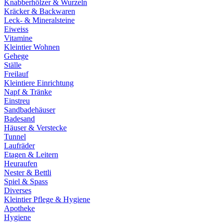
Knabberhölzer & Wurzeln
Kräcker & Backwaren
Leck- & Mineralsteine
Eiweiss
Vitamine
Kleintier Wohnen
Gehege
Ställe
Freilauf
Kleintiere Einrichtung
Napf & Tränke
Einstreu
Sandbadehäuser
Badesand
Häuser & Verstecke
Tunnel
Laufräder
Etagen & Leitern
Heuraufen
Nester & Bettli
Spiel & Spass
Diverses
Kleintier Pflege & Hygiene
Apotheke
Hygiene