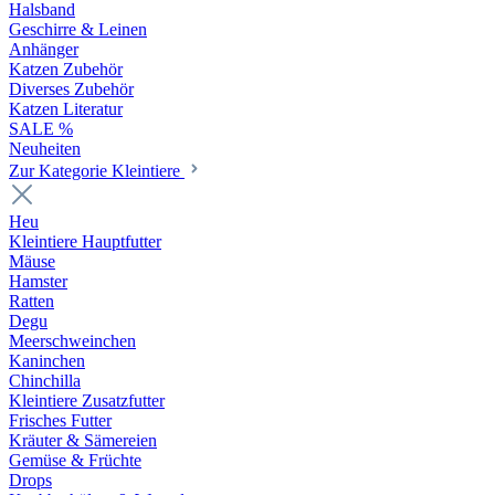
Halsband
Geschirre & Leinen
Anhänger
Katzen Zubehör
Diverses Zubehör
Katzen Literatur
SALE %
Neuheiten
Zur Kategorie Kleintiere
Heu
Kleintiere Hauptfutter
Mäuse
Hamster
Ratten
Degu
Meerschweinchen
Kaninchen
Chinchilla
Kleintiere Zusatzfutter
Frisches Futter
Kräuter & Sämereien
Gemüse & Früchte
Drops