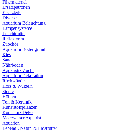
Filtermaterial
Ersatzpatronen
Ersatzteile
Diverses
Aquarium Beleuchtung
Lampensysteme
Leuchtmittel
Reflektoren
Zubehör
Aquarium Bodengrund
Kies
Sand
Nährboden
Aquaristik Zucht
Aquarium Dekoration
Rückwände
Holz & Wurzeln
Steine
Höhlen
Ton & Keramik
Kunststoffpflanzen
Kunstharz Deko
Meerwasser Aquaristik
Aquarien
Lebend-, Natur- & Frostfutter