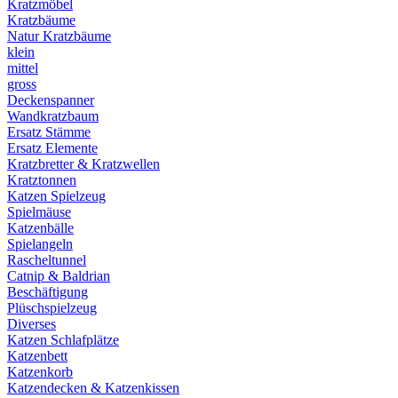
Kratzmöbel
Kratzbäume
Natur Kratzbäume
klein
mittel
gross
Deckenspanner
Wandkratzbaum
Ersatz Stämme
Ersatz Elemente
Kratzbretter & Kratzwellen
Kratztonnen
Katzen Spielzeug
Spielmäuse
Katzenbälle
Spielangeln
Rascheltunnel
Catnip & Baldrian
Beschäftigung
Plüschspielzeug
Diverses
Katzen Schlafplätze
Katzenbett
Katzenkorb
Katzendecken & Katzenkissen