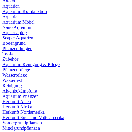
Axolotl
Aquarien
Aquarium Kombination
Aquarien
Aquarium Möbel
Nano Aquarium
Aquascaping
Scaper Aquarien
Bodengrund
Pflanzendünger
Tools
Zubehör
Aquarium Reinigung & Pflege
Pflanzenpflege
Wasserpflege
Wassertest
Reinigung
Algenbekämpfung
Aquarium Pflanzen
Herkunft Asien
Herkunft Afrika
Herkunft Nordamerika
Herkunft Süd- und Mittelamerika
Vordergrundpflanzen
Mittelgrundpflanzen