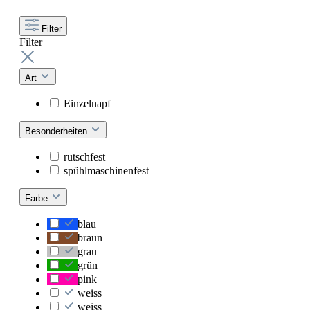
Filter
Filter
Art
Einzelnapf
Besonderheiten
rutschfest
spühlmaschinenfest
Farbe
blau
braun
grau
grün
pink
weiss
weiss