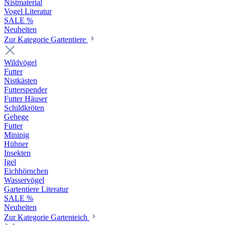
Nistmaterial
Vogel Literatur
SALE %
Neuheiten
Zur Kategorie Gartentiere
Wildvögel
Futter
Nistkästen
Futterspender
Futter Häuser
Schildkröten
Gehege
Futter
Minipig
Hühner
Insekten
Igel
Eichhörnchen
Wasservögel
Gartentiere Literatur
SALE %
Neuheiten
Zur Kategorie Gartenteich