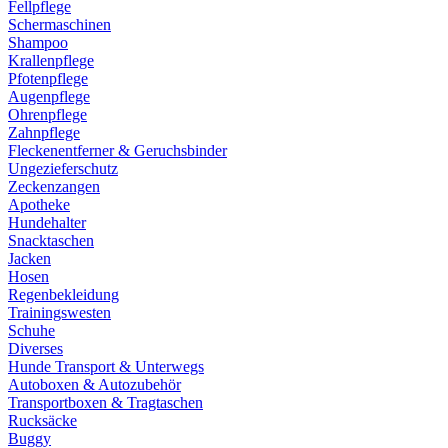
Fellpflege
Schermaschinen
Shampoo
Krallenpflege
Pfotenpflege
Augenpflege
Ohrenpflege
Zahnpflege
Fleckenentferner & Geruchsbinder
Ungezieferschutz
Zeckenzangen
Apotheke
Hundehalter
Snacktaschen
Jacken
Hosen
Regenbekleidung
Trainingswesten
Schuhe
Diverses
Hunde Transport & Unterwegs
Autoboxen & Autozubehör
Transportboxen & Tragtaschen
Rucksäcke
Buggy