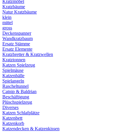
Kratzmöbel
Kratzbäume
Natur Kratzbäume
klein
mittel
gross
Deckenspanner
Wandkratzbaum
Ersatz Stämme
Ersatz Elemente
Kratzbretter & Kratzwellen
Kratztonnen
Katzen Spielzeug
Spielmäuse
Katzenbälle
Spielangeln
Rascheltunnel
Catnip & Baldrian
Beschäftigung
Plüschspielzeug
Diverses
Katzen Schlafplätze
Katzenbett
Katzenkorb
Katzendecken & Katzenkissen