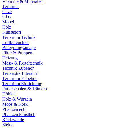
Vitamine & Mineralien
Terrarien
Gaze
Glas
Möbel
Holz
Kunststoff
Terrarium Technik
Luftbefeuchter
Beregnungsanlage
Filter & Pumpen
Heizung
Mess- & Regeltechnik
Technik-Zubehör
Terraristik Literatur
Terrarium-Zubehör
Terrarium Einrichtung
Futterschalen & Tränken
Höhlen
Holz & Wurzeln
Moos & Kork
Pflanzen echt
Pflanzen künstlich
Rückwände
Steine