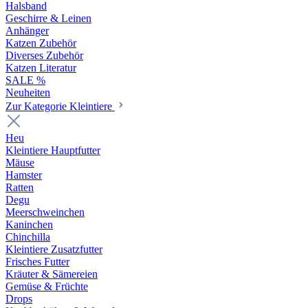
Halsband
Geschirre & Leinen
Anhänger
Katzen Zubehör
Diverses Zubehör
Katzen Literatur
SALE %
Neuheiten
Zur Kategorie Kleintiere
Heu
Kleintiere Hauptfutter
Mäuse
Hamster
Ratten
Degu
Meerschweinchen
Kaninchen
Chinchilla
Kleintiere Zusatzfutter
Frisches Futter
Kräuter & Sämereien
Gemüse & Früchte
Drops