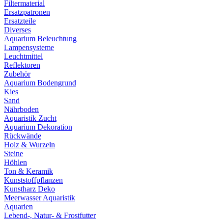
Filtermaterial
Ersatzpatronen
Ersatzteile
Diverses
Aquarium Beleuchtung
Lampensysteme
Leuchtmittel
Reflektoren
Zubehör
Aquarium Bodengrund
Kies
Sand
Nährboden
Aquaristik Zucht
Aquarium Dekoration
Rückwände
Holz & Wurzeln
Steine
Höhlen
Ton & Keramik
Kunststoffpflanzen
Kunstharz Deko
Meerwasser Aquaristik
Aquarien
Lebend-, Natur- & Frostfutter