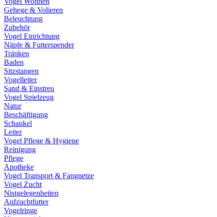
Vogel Wohnen
Gehege & Volieren
Beleuchtung
Zubehör
Vogel Einrichtung
Näpfe & Futterspender
Tränken
Baden
Sitzstangen
Vogelleiter
Sand & Einstreu
Vogel Spielzeug
Natur
Beschäftigung
Schaukel
Leiter
Vogel Pflege & Hygiene
Reinigung
Pflege
Apotheke
Vogel Transport & Fangnetze
Vogel Zucht
Nistgelegenheiten
Aufzuchtfutter
Vogelringe