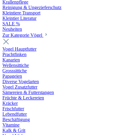
Krallenpflege
Reinigung & Ungezieferschutz
Kleintiere Transport
Kleintier Literatur
SALE %
Neuheiten
Zur Kategorie Vögel
Vogel Hauptfutter
Prachtfinken
Kanarien
Wellensittiche
Grosssittiche
Papageien
Diverse Vogelarten
Vogel Zusatzfutter
Sämereien & Futterstangen
Früchte & Leckereien
Kräcker
Frischfutter
Lebendfutter
Beschäftigung
Vitamine
Kalk & Grit