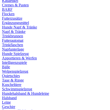
Kauartikel
Cremes & Pasten
BARF
Flocken
Futterzusätze
Ergänzungsmittel
Hunde Napf & Tränke
Napf & Tränke
Trinkbrunnen
Futterautomat
Trinkflaschen
Napfunterlage
Hunde Spielzeug
Apportieren & Werfen
Intelligenzspiele
Bälle
Welpenspielzeug
Quietschies
Taue & Ringe
Kuscheltiere
Schwimmspielzeug
Hundehalsband & Hundeleine
Halsband
Leine
Geschirr