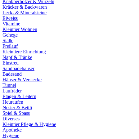
Knabberhölzer & Wurzeln
Kräcker & Backwaren
Leck- & Mineralsteine
Eiweiss
Vitamine
Kleintier Wohnen
Gehege
Ställe
Freilauf
Kleintiere Einrichtung
Napf & Tränke
Einstreu
Sandbadehäuser
Badesand
Häuser & Verstecke
Tunnel
Laufräder
Etagen & Leitern
Heuraufen
Nester & Bettli
Spiel & Spass
Diverses
Kleintier Pflege & Hygiene
Apotheke
Hygiene