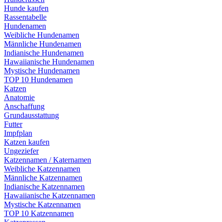
Hunde kaufen
Rassentabelle
Hundenamen
Weibliche Hundenamen
Männliche Hundenamen
Indianische Hundenamen
Hawaiianische Hundenamen
Mystische Hundenamen
TOP 10 Hundenamen
Katzen
Anatomie
Anschaffung
Grundausstattung
Futter
Impfplan
Katzen kaufen
Ungeziefer
Katzennamen / Katernamen
Weibliche Katzennamen
Männliche Katzennamen
Indianische Katzennamen
Hawaiianische Katzennamen
Mystische Katzennamen
TOP 10 Katzennamen