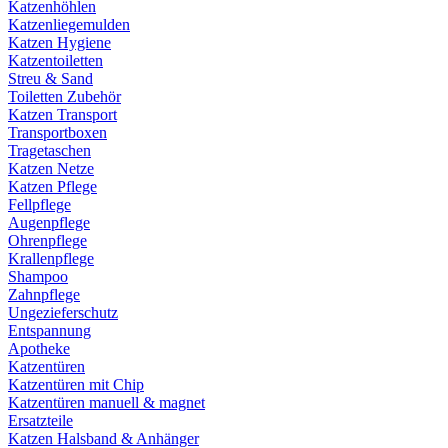
Katzenhöhlen
Katzenliegemulden
Katzen Hygiene
Katzentoiletten
Streu & Sand
Toiletten Zubehör
Katzen Transport
Transportboxen
Tragetaschen
Katzen Netze
Katzen Pflege
Fellpflege
Augenpflege
Ohrenpflege
Krallenpflege
Shampoo
Zahnpflege
Ungezieferschutz
Entspannung
Apotheke
Katzentüren
Katzentüren mit Chip
Katzentüren manuell & magnet
Ersatzteile
Katzen Halsband & Anhänger