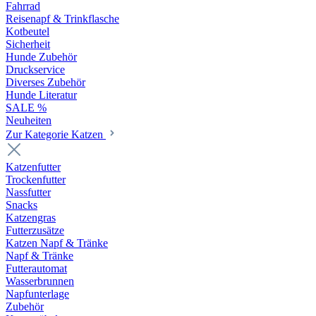
Fahrrad
Reisenapf & Trinkflasche
Kotbeutel
Sicherheit
Hunde Zubehör
Druckservice
Diverses Zubehör
Hunde Literatur
SALE %
Neuheiten
Zur Kategorie Katzen
Katzenfutter
Trockenfutter
Nassfutter
Snacks
Katzengras
Futterzusätze
Katzen Napf & Tränke
Napf & Tränke
Futterautomat
Wasserbrunnen
Napfunterlage
Zubehör