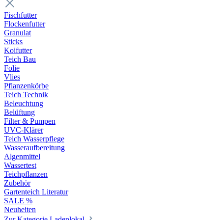
Fischfutter
Flockenfutter
Granulat
Sticks
Koifutter
Teich Bau
Folie
Vlies
Pflanzenkörbe
Teich Technik
Beleuchtung
Belüftung
Filter & Pumpen
UVC-Klärer
Teich Wasserpflege
Wasseraufbereitung
Algenmittel
Wassertest
Teichpflanzen
Zubehör
Gartenteich Literatur
SALE %
Neuheiten
Zur Kategorie Ladenlokal