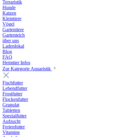
Terraristik
Hunde
Katzen
Kleintiere
Vögel
Gartentiere
Gartenteich
über uns
Ladenlokal
Blog
FAQ
Heimtier Infos
Zur Kategorie Aquaristik
Fischfutter
Lebendfutter
Frostfutter
Flockenfutter
Granulat
Tabletten
Spezialfutter
Aufzucht
Ferienfutter
Vitamine