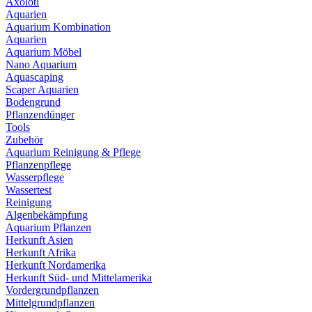
Axolotl
Aquarien
Aquarium Kombination
Aquarien
Aquarium Möbel
Nano Aquarium
Aquascaping
Scaper Aquarien
Bodengrund
Pflanzendünger
Tools
Zubehör
Aquarium Reinigung & Pflege
Pflanzenpflege
Wasserpflege
Wassertest
Reinigung
Algenbekämpfung
Aquarium Pflanzen
Herkunft Asien
Herkunft Afrika
Herkunft Nordamerika
Herkunft Süd- und Mittelamerika
Vordergrundpflanzen
Mittelgrundpflanzen