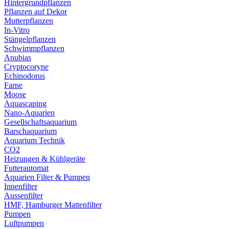
Hintergrundpflanzen
Pflanzen auf Dekor
Mutterpflanzen
In-Vitro
Stängelpflanzen
Schwimmpflanzen
Anubias
Cryptocoryne
Echinodorus
Farne
Moose
Aquascaping
Nano-Aquarien
Gesellschaftsaquarium
Barschaquarium
Aquarium Technik
CO2
Heizungen & Kühlgeräte
Futterautomat
Aquarien Filter & Pumpen
Innenfilter
Aussenfilter
HMF, Hamburger Mattenfilter
Pumpen
Luftpumpen