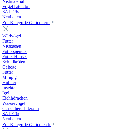
Nistmaterial
Vogel Literatur
SALE %
Neuheiten
Zur Kategorie Gartentiere
Wildvögel
Futter
Nistkästen
Futterspender
Futter Häuser
Schildkröten
Gehege
Futter
Minipig
Hühner
Insekten
Igel
Eichhörnchen
Wasservögel
Gartentiere Literatur
SALE %
Neuheiten
Zur Kategorie Gartenteich