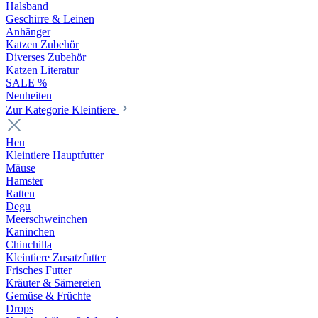
Halsband
Geschirre & Leinen
Anhänger
Katzen Zubehör
Diverses Zubehör
Katzen Literatur
SALE %
Neuheiten
Zur Kategorie Kleintiere
Heu
Kleintiere Hauptfutter
Mäuse
Hamster
Ratten
Degu
Meerschweinchen
Kaninchen
Chinchilla
Kleintiere Zusatzfutter
Frisches Futter
Kräuter & Sämereien
Gemüse & Früchte
Drops