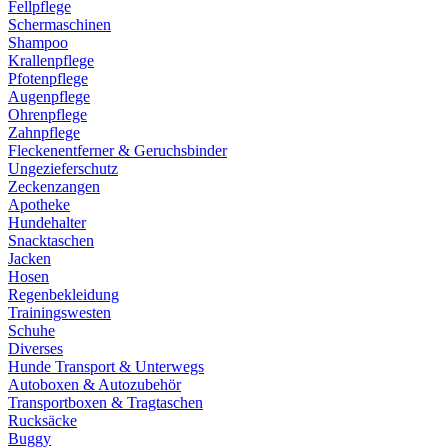
Fellpflege
Schermaschinen
Shampoo
Krallenpflege
Pfotenpflege
Augenpflege
Ohrenpflege
Zahnpflege
Fleckenentferner & Geruchsbinder
Ungezieferschutz
Zeckenzangen
Apotheke
Hundehalter
Snacktaschen
Jacken
Hosen
Regenbekleidung
Trainingswesten
Schuhe
Diverses
Hunde Transport & Unterwegs
Autoboxen & Autozubehör
Transportboxen & Tragtaschen
Rucksäcke
Buggy