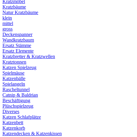
Kratzmöbel
Kratzbäume
Natur Kratzbäume
klein
mittel
gross
Deckenspanner
Wandkratzbaum
Ersatz Stämme
Ersatz Elemente
Kratzbretter & Kratzwellen
Kratztonnen
Katzen Spielzeug
Spielmäuse
Katzenbälle
Spielangeln
Rascheltunnel
Catnip & Baldrian
Beschäftigung
Plüschspielzeug
Diverses
Katzen Schlafplätze
Katzenbett
Katzenkorb
Katzendecken & Katzenkissen