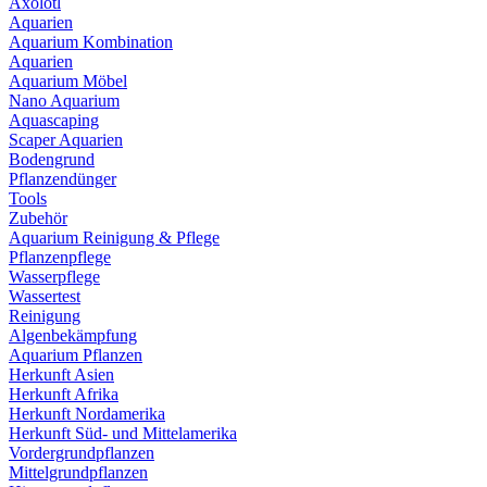
Axolotl
Aquarien
Aquarium Kombination
Aquarien
Aquarium Möbel
Nano Aquarium
Aquascaping
Scaper Aquarien
Bodengrund
Pflanzendünger
Tools
Zubehör
Aquarium Reinigung & Pflege
Pflanzenpflege
Wasserpflege
Wassertest
Reinigung
Algenbekämpfung
Aquarium Pflanzen
Herkunft Asien
Herkunft Afrika
Herkunft Nordamerika
Herkunft Süd- und Mittelamerika
Vordergrundpflanzen
Mittelgrundpflanzen