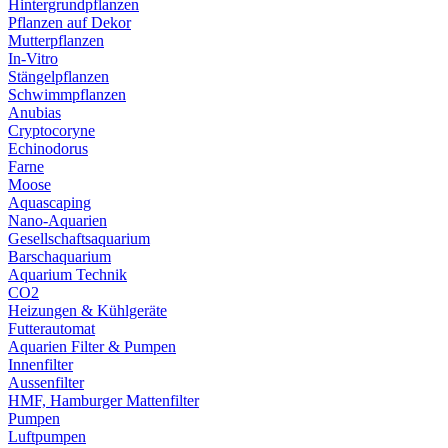
Hintergrundpflanzen
Pflanzen auf Dekor
Mutterpflanzen
In-Vitro
Stängelpflanzen
Schwimmpflanzen
Anubias
Cryptocoryne
Echinodorus
Farne
Moose
Aquascaping
Nano-Aquarien
Gesellschaftsaquarium
Barschaquarium
Aquarium Technik
CO2
Heizungen & Kühlgeräte
Futterautomat
Aquarien Filter & Pumpen
Innenfilter
Aussenfilter
HMF, Hamburger Mattenfilter
Pumpen
Luftpumpen