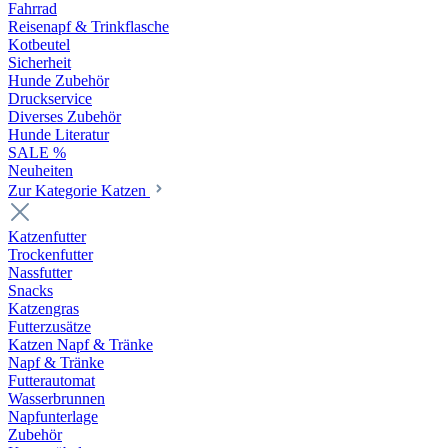
Fahrrad
Reisenapf & Trinkflasche
Kotbeutel
Sicherheit
Hunde Zubehör
Druckservice
Diverses Zubehör
Hunde Literatur
SALE %
Neuheiten
Zur Kategorie Katzen
Katzenfutter
Trockenfutter
Nassfutter
Snacks
Katzengras
Futterzusätze
Katzen Napf & Tränke
Napf & Tränke
Futterautomat
Wasserbrunnen
Napfunterlage
Zubehör