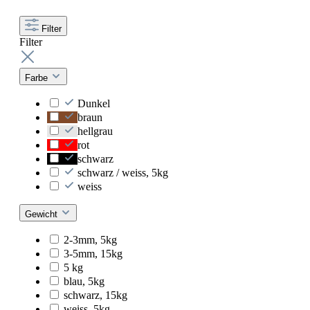
Filter
Filter
Farbe
Dunkel
braun
hellgrau
rot
schwarz
schwarz / weiss, 5kg
weiss
Gewicht
2-3mm, 5kg
3-5mm, 15kg
5 kg
blau, 5kg
schwarz, 15kg
weiss, 5kg