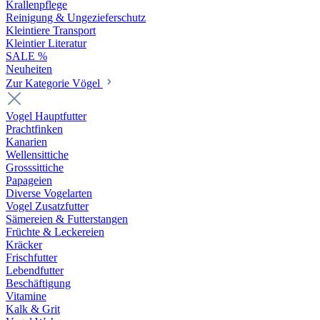
Krallenpflege
Reinigung & Ungezieferschutz
Kleintiere Transport
Kleintier Literatur
SALE %
Neuheiten
Zur Kategorie Vögel
Vogel Hauptfutter
Prachtfinken
Kanarien
Wellensittiche
Grosssittiche
Papageien
Diverse Vogelarten
Vogel Zusatzfutter
Sämereien & Futterstangen
Früchte & Leckereien
Kräcker
Frischfutter
Lebendfutter
Beschäftigung
Vitamine
Kalk & Grit