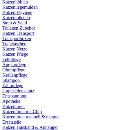
Katzenhöhlen
Katzenliegemulden
Katzen Hygiene
Katzentoiletten
Streu & Sand
Toiletten Zubehör
Katzen Transport
Transportboxen
Tragetaschen
Katzen Netze
Katzen Pflege
Fellpflege
Augenpflege
Ohrenpflege
Krallenpflege
Shampoo
Zahnpflege
Ungezieferschutz
Entspannung
Apotheke
Katzentüren
Katzentüren mit Chip
Katzentüren manuell & magnet
Ersatzteile
Katzen Halsband & Anhänger