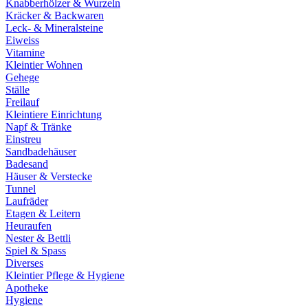
Knabberhölzer & Wurzeln
Kräcker & Backwaren
Leck- & Mineralsteine
Eiweiss
Vitamine
Kleintier Wohnen
Gehege
Ställe
Freilauf
Kleintiere Einrichtung
Napf & Tränke
Einstreu
Sandbadehäuser
Badesand
Häuser & Verstecke
Tunnel
Laufräder
Etagen & Leitern
Heuraufen
Nester & Bettli
Spiel & Spass
Diverses
Kleintier Pflege & Hygiene
Apotheke
Hygiene