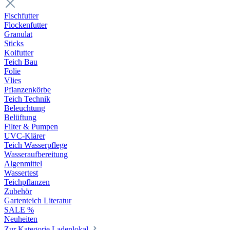
Fischfutter
Flockenfutter
Granulat
Sticks
Koifutter
Teich Bau
Folie
Vlies
Pflanzenkörbe
Teich Technik
Beleuchtung
Belüftung
Filter & Pumpen
UVC-Klärer
Teich Wasserpflege
Wasseraufbereitung
Algenmittel
Wassertest
Teichpflanzen
Zubehör
Gartenteich Literatur
SALE %
Neuheiten
Zur Kategorie Ladenlokal