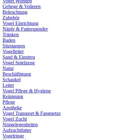
Vogel Wohnen
Gehege & Volieren
Beleuchtung
Zubehör
Vogel Einrichtung
Näpfe & Futterspender
Tränken
Baden
Sitzstangen
Vogelleiter
Sand & Einstreu
Vogel Spielzeug
Natur
Beschäftigung
Schaukel
Leiter
Vogel Pflege & Hygiene
Reinigung
Pflege
Apotheke
Vogel Transport & Fangnetze
Vogel Zucht
Nistgelegenheiten
Aufzuchtfutter
Vogelringe