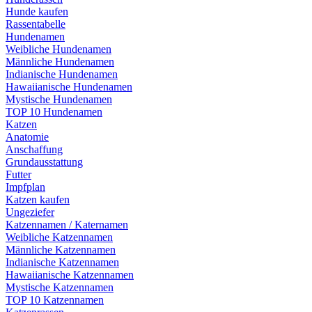
Hunde kaufen
Rassentabelle
Hundenamen
Weibliche Hundenamen
Männliche Hundenamen
Indianische Hundenamen
Hawaiianische Hundenamen
Mystische Hundenamen
TOP 10 Hundenamen
Katzen
Anatomie
Anschaffung
Grundausstattung
Futter
Impfplan
Katzen kaufen
Ungeziefer
Katzennamen / Katernamen
Weibliche Katzennamen
Männliche Katzennamen
Indianische Katzennamen
Hawaiianische Katzennamen
Mystische Katzennamen
TOP 10 Katzennamen