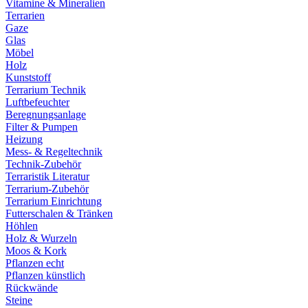
Vitamine & Mineralien
Terrarien
Gaze
Glas
Möbel
Holz
Kunststoff
Terrarium Technik
Luftbefeuchter
Beregnungsanlage
Filter & Pumpen
Heizung
Mess- & Regeltechnik
Technik-Zubehör
Terraristik Literatur
Terrarium-Zubehör
Terrarium Einrichtung
Futterschalen & Tränken
Höhlen
Holz & Wurzeln
Moos & Kork
Pflanzen echt
Pflanzen künstlich
Rückwände
Steine