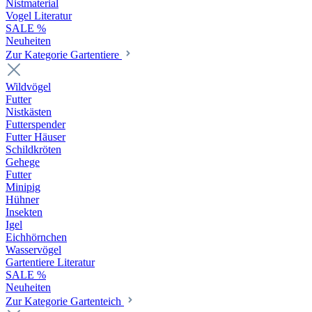
Nistmaterial
Vogel Literatur
SALE %
Neuheiten
Zur Kategorie Gartentiere
Wildvögel
Futter
Nistkästen
Futterspender
Futter Häuser
Schildkröten
Gehege
Futter
Minipig
Hühner
Insekten
Igel
Eichhörnchen
Wasservögel
Gartentiere Literatur
SALE %
Neuheiten
Zur Kategorie Gartenteich