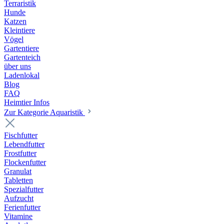
Terraristik
Hunde
Katzen
Kleintiere
Vögel
Gartentiere
Gartenteich
über uns
Ladenlokal
Blog
FAQ
Heimtier Infos
Zur Kategorie Aquaristik
Fischfutter
Lebendfutter
Frostfutter
Flockenfutter
Granulat
Tabletten
Spezialfutter
Aufzucht
Ferienfutter
Vitamine