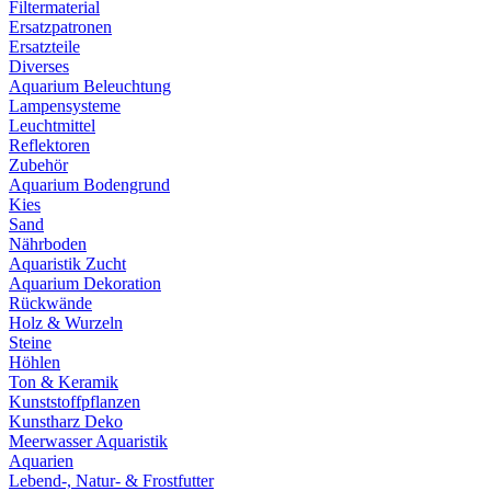
Filtermaterial
Ersatzpatronen
Ersatzteile
Diverses
Aquarium Beleuchtung
Lampensysteme
Leuchtmittel
Reflektoren
Zubehör
Aquarium Bodengrund
Kies
Sand
Nährboden
Aquaristik Zucht
Aquarium Dekoration
Rückwände
Holz & Wurzeln
Steine
Höhlen
Ton & Keramik
Kunststoffpflanzen
Kunstharz Deko
Meerwasser Aquaristik
Aquarien
Lebend-, Natur- & Frostfutter