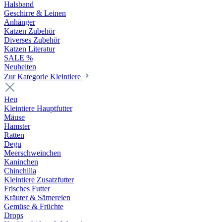
Halsband
Geschirre & Leinen
Anhänger
Katzen Zubehör
Diverses Zubehör
Katzen Literatur
SALE %
Neuheiten
Zur Kategorie Kleintiere
Heu
Kleintiere Hauptfutter
Mäuse
Hamster
Ratten
Degu
Meerschweinchen
Kaninchen
Chinchilla
Kleintiere Zusatzfutter
Frisches Futter
Kräuter & Sämereien
Gemüse & Früchte
Drops