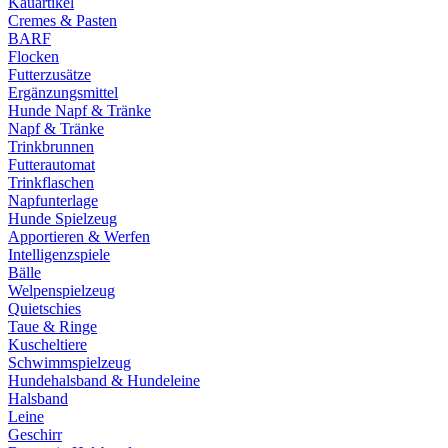
Kauartikel
Cremes & Pasten
BARF
Flocken
Futterzusätze
Ergänzungsmittel
Hunde Napf & Tränke
Napf & Tränke
Trinkbrunnen
Futterautomat
Trinkflaschen
Napfunterlage
Hunde Spielzeug
Apportieren & Werfen
Intelligenzspiele
Bälle
Welpenspielzeug
Quietschies
Taue & Ringe
Kuscheltiere
Schwimmspielzeug
Hundehalsband & Hundeleine
Halsband
Leine
Geschirr