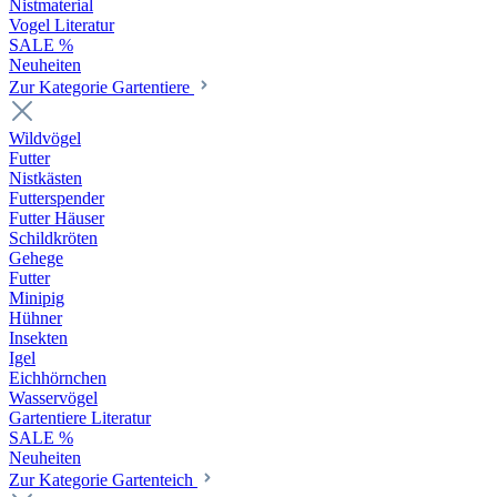
Nistmaterial
Vogel Literatur
SALE %
Neuheiten
Zur Kategorie Gartentiere
Wildvögel
Futter
Nistkästen
Futterspender
Futter Häuser
Schildkröten
Gehege
Futter
Minipig
Hühner
Insekten
Igel
Eichhörnchen
Wasservögel
Gartentiere Literatur
SALE %
Neuheiten
Zur Kategorie Gartenteich