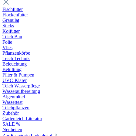
Fischfutter
Flockenfutter
Granulat
Sticks
Koifutter
Teich Bau
Folie
Vlies
Pflanzenkörbe
Teich Technik
Beleuchtung
Belüftung
Filter & Pumpen
UVC-Klärer
Teich Wasserpflege
Wasseraufbereitung
Algenmittel
Wassertest
Teichpflanzen
Zubehör
Gartenteich Literatur
SALE %
Neuheiten
Zur Kategorie Ladenlokal