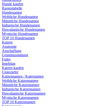
Hunde kaufen
Rassentabelle
Hundenamen
Weibliche Hundenamen
Männliche Hundenamen
Indianische Hundenamen
Hawaiianische Hundenamen
Mystische Hundenamen
TOP 10 Hundenamen
Katzen
Anatomie
Anschaffung
Grundausstattung
Futter
Impfplan
Katzen kaufen
Ungeziefer
Katzennamen / Katernamen
Weibliche Katzennamen
Männliche Katzennamen
Indianische Katzennamen
Hawaiianische Katzennamen
Mystische Katzennamen
TOP 10 Katzennamen