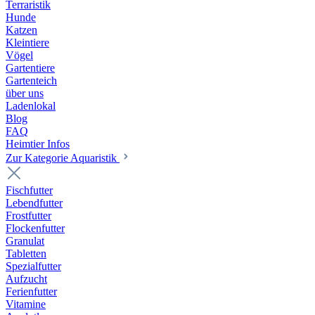
Terraristik
Hunde
Katzen
Kleintiere
Vögel
Gartentiere
Gartenteich
über uns
Ladenlokal
Blog
FAQ
Heimtier Infos
Zur Kategorie Aquaristik
Fischfutter
Lebendfutter
Frostfutter
Flockenfutter
Granulat
Tabletten
Spezialfutter
Aufzucht
Ferienfutter
Vitamine