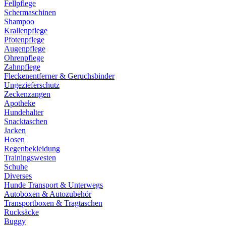
Fellpflege
Schermaschinen
Shampoo
Krallenpflege
Pfotenpflege
Augenpflege
Ohrenpflege
Zahnpflege
Fleckenentferner & Geruchsbinder
Ungezieferschutz
Zeckenzangen
Apotheke
Hundehalter
Snacktaschen
Jacken
Hosen
Regenbekleidung
Trainingswesten
Schuhe
Diverses
Hunde Transport & Unterwegs
Autoboxen & Autozubehör
Transportboxen & Tragtaschen
Rucksäcke
Buggy