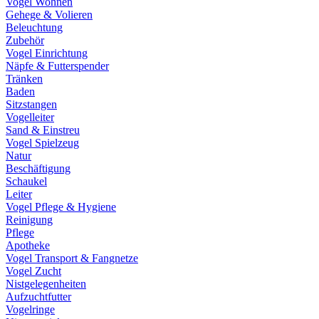
Vogel Wohnen
Gehege & Volieren
Beleuchtung
Zubehör
Vogel Einrichtung
Näpfe & Futterspender
Tränken
Baden
Sitzstangen
Vogelleiter
Sand & Einstreu
Vogel Spielzeug
Natur
Beschäftigung
Schaukel
Leiter
Vogel Pflege & Hygiene
Reinigung
Pflege
Apotheke
Vogel Transport & Fangnetze
Vogel Zucht
Nistgelegenheiten
Aufzuchtfutter
Vogelringe