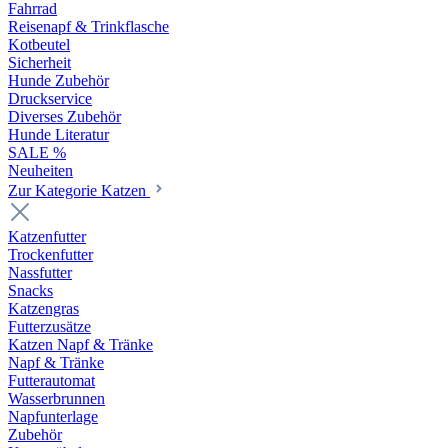
Fahrrad
Reisenapf & Trinkflasche
Kotbeutel
Sicherheit
Hunde Zubehör
Druckservice
Diverses Zubehör
Hunde Literatur
SALE %
Neuheiten
Zur Kategorie Katzen
Katzenfutter
Trockenfutter
Nassfutter
Snacks
Katzengras
Futterzusätze
Katzen Napf & Tränke
Napf & Tränke
Futterautomat
Wasserbrunnen
Napfunterlage
Zubehör