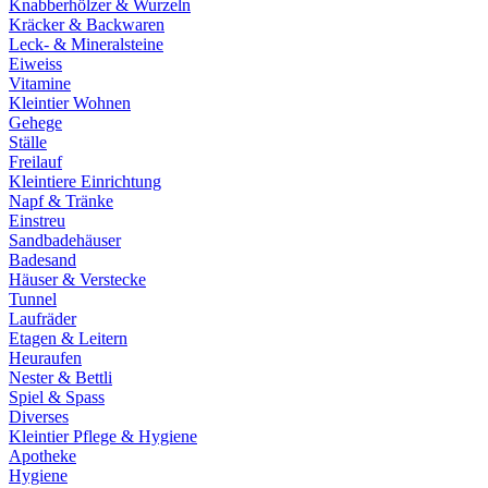
Knabberhölzer & Wurzeln
Kräcker & Backwaren
Leck- & Mineralsteine
Eiweiss
Vitamine
Kleintier Wohnen
Gehege
Ställe
Freilauf
Kleintiere Einrichtung
Napf & Tränke
Einstreu
Sandbadehäuser
Badesand
Häuser & Verstecke
Tunnel
Laufräder
Etagen & Leitern
Heuraufen
Nester & Bettli
Spiel & Spass
Diverses
Kleintier Pflege & Hygiene
Apotheke
Hygiene