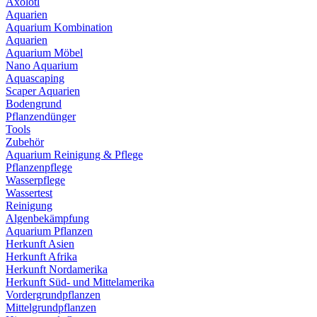
Axolotl
Aquarien
Aquarium Kombination
Aquarien
Aquarium Möbel
Nano Aquarium
Aquascaping
Scaper Aquarien
Bodengrund
Pflanzendünger
Tools
Zubehör
Aquarium Reinigung & Pflege
Pflanzenpflege
Wasserpflege
Wassertest
Reinigung
Algenbekämpfung
Aquarium Pflanzen
Herkunft Asien
Herkunft Afrika
Herkunft Nordamerika
Herkunft Süd- und Mittelamerika
Vordergrundpflanzen
Mittelgrundpflanzen