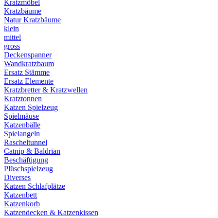
Kratzmöbel
Kratzbäume
Natur Kratzbäume
klein
mittel
gross
Deckenspanner
Wandkratzbaum
Ersatz Stämme
Ersatz Elemente
Kratzbretter & Kratzwellen
Kratztonnen
Katzen Spielzeug
Spielmäuse
Katzenbälle
Spielangeln
Rascheltunnel
Catnip & Baldrian
Beschäftigung
Plüschspielzeug
Diverses
Katzen Schlafplätze
Katzenbett
Katzenkorb
Katzendecken & Katzenkissen