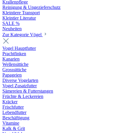
Krallenpflege
Reinigung & Ungezieferschutz
Kleintiere Transport
Kleintier Literatur
SALE %
Neuheiten
Zur Kategorie Vögel
Vogel Hauptfutter
Prachtfinken
Kanarien
Wellensittiche
Grosssittiche
Papageien
Diverse Vogelarten
Vogel Zusatzfutter
Sämereien & Futterstangen
Früchte & Leckereien
Kräcker
Frischfutter
Lebendfutter
Beschäftigung
Vitamine
Kalk & Grit