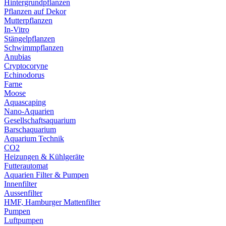
Hintergrundpflanzen
Pflanzen auf Dekor
Mutterpflanzen
In-Vitro
Stängelpflanzen
Schwimmpflanzen
Anubias
Cryptocoryne
Echinodorus
Farne
Moose
Aquascaping
Nano-Aquarien
Gesellschaftsaquarium
Barschaquarium
Aquarium Technik
CO2
Heizungen & Kühlgeräte
Futterautomat
Aquarien Filter & Pumpen
Innenfilter
Aussenfilter
HMF, Hamburger Mattenfilter
Pumpen
Luftpumpen