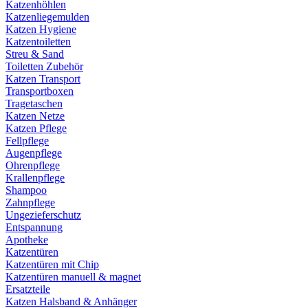
Katzenhöhlen
Katzenliegemulden
Katzen Hygiene
Katzentoiletten
Streu & Sand
Toiletten Zubehör
Katzen Transport
Transportboxen
Tragetaschen
Katzen Netze
Katzen Pflege
Fellpflege
Augenpflege
Ohrenpflege
Krallenpflege
Shampoo
Zahnpflege
Ungezieferschutz
Entspannung
Apotheke
Katzentüren
Katzentüren mit Chip
Katzentüren manuell & magnet
Ersatzteile
Katzen Halsband & Anhänger