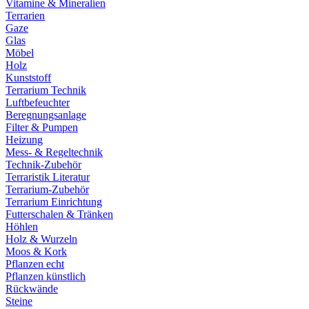
Vitamine & Mineralien
Terrarien
Gaze
Glas
Möbel
Holz
Kunststoff
Terrarium Technik
Luftbefeuchter
Beregnungsanlage
Filter & Pumpen
Heizung
Mess- & Regeltechnik
Technik-Zubehör
Terraristik Literatur
Terrarium-Zubehör
Terrarium Einrichtung
Futterschalen & Tränken
Höhlen
Holz & Wurzeln
Moos & Kork
Pflanzen echt
Pflanzen künstlich
Rückwände
Steine