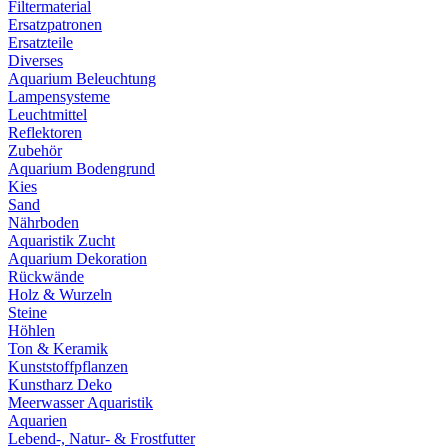
Filtermaterial
Ersatzpatronen
Ersatzteile
Diverses
Aquarium Beleuchtung
Lampensysteme
Leuchtmittel
Reflektoren
Zubehör
Aquarium Bodengrund
Kies
Sand
Nährboden
Aquaristik Zucht
Aquarium Dekoration
Rückwände
Holz & Wurzeln
Steine
Höhlen
Ton & Keramik
Kunststoffpflanzen
Kunstharz Deko
Meerwasser Aquaristik
Aquarien
Lebend-, Natur- & Frostfutter