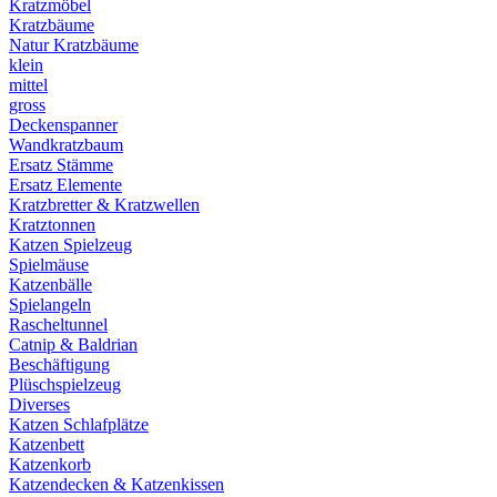
Kratzmöbel
Kratzbäume
Natur Kratzbäume
klein
mittel
gross
Deckenspanner
Wandkratzbaum
Ersatz Stämme
Ersatz Elemente
Kratzbretter & Kratzwellen
Kratztonnen
Katzen Spielzeug
Spielmäuse
Katzenbälle
Spielangeln
Rascheltunnel
Catnip & Baldrian
Beschäftigung
Plüschspielzeug
Diverses
Katzen Schlafplätze
Katzenbett
Katzenkorb
Katzendecken & Katzenkissen