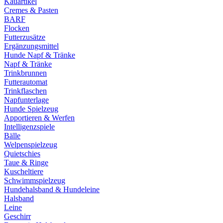
Kauartikel
Cremes & Pasten
BARF
Flocken
Futterzusätze
Ergänzungsmittel
Hunde Napf & Tränke
Napf & Tränke
Trinkbrunnen
Futterautomat
Trinkflaschen
Napfunterlage
Hunde Spielzeug
Apportieren & Werfen
Intelligenzspiele
Bälle
Welpenspielzeug
Quietschies
Taue & Ringe
Kuscheltiere
Schwimmspielzeug
Hundehalsband & Hundeleine
Halsband
Leine
Geschirr