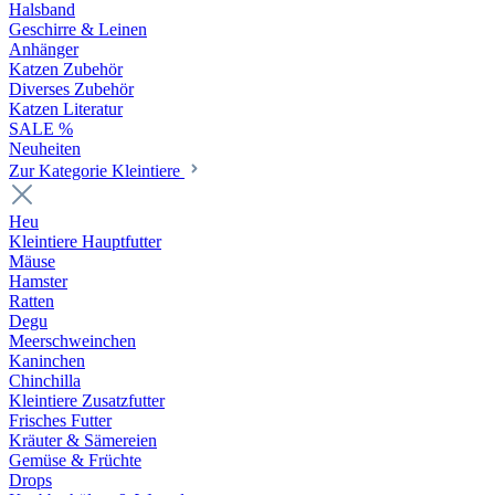
Halsband
Geschirre & Leinen
Anhänger
Katzen Zubehör
Diverses Zubehör
Katzen Literatur
SALE %
Neuheiten
Zur Kategorie Kleintiere
Heu
Kleintiere Hauptfutter
Mäuse
Hamster
Ratten
Degu
Meerschweinchen
Kaninchen
Chinchilla
Kleintiere Zusatzfutter
Frisches Futter
Kräuter & Sämereien
Gemüse & Früchte
Drops