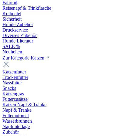
Fahrrad
Reisenapf & Trinkflasche
Kotbeutel
Sicherheit
Hunde Zubehör
Druckservice
Diverses Zubehör
Hunde Literatur
SALE %
Neuheiten
Zur Kategorie Katzen
Katzenfutter
Trockenfutter
Nassfutter
Snacks
Katzengras
Futterzusätze
Katzen Napf & Tränke
Napf & Tränke
Futterautomat
Wasserbrunnen
Napfunterlage
Zubehör