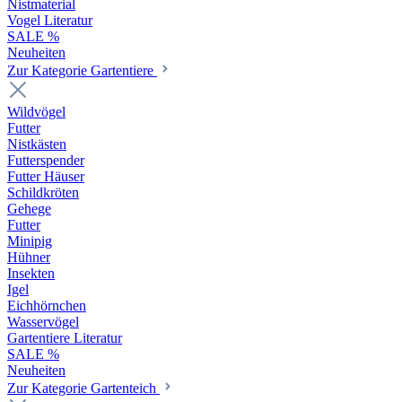
Nistmaterial
Vogel Literatur
SALE %
Neuheiten
Zur Kategorie Gartentiere
Wildvögel
Futter
Nistkästen
Futterspender
Futter Häuser
Schildkröten
Gehege
Futter
Minipig
Hühner
Insekten
Igel
Eichhörnchen
Wasservögel
Gartentiere Literatur
SALE %
Neuheiten
Zur Kategorie Gartenteich