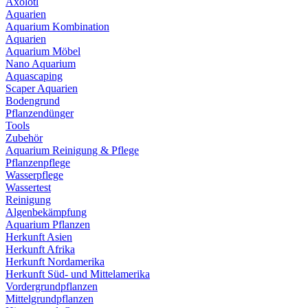
Axolotl
Aquarien
Aquarium Kombination
Aquarien
Aquarium Möbel
Nano Aquarium
Aquascaping
Scaper Aquarien
Bodengrund
Pflanzendünger
Tools
Zubehör
Aquarium Reinigung & Pflege
Pflanzenpflege
Wasserpflege
Wassertest
Reinigung
Algenbekämpfung
Aquarium Pflanzen
Herkunft Asien
Herkunft Afrika
Herkunft Nordamerika
Herkunft Süd- und Mittelamerika
Vordergrundpflanzen
Mittelgrundpflanzen