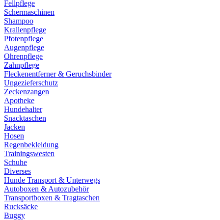
Fellpflege
Schermaschinen
Shampoo
Krallenpflege
Pfotenpflege
Augenpflege
Ohrenpflege
Zahnpflege
Fleckenentferner & Geruchsbinder
Ungezieferschutz
Zeckenzangen
Apotheke
Hundehalter
Snacktaschen
Jacken
Hosen
Regenbekleidung
Trainingswesten
Schuhe
Diverses
Hunde Transport & Unterwegs
Autoboxen & Autozubehör
Transportboxen & Tragtaschen
Rucksäcke
Buggy