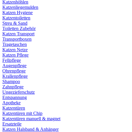
Katzenhöhlen
Katzenliegemulden
Katzen Hygiene
Katzentoiletten
Streu & Sand
Toiletten Zubehör
Katzen Transport
Transportboxen
Tragetaschen
Katzen Netze
Katzen Pflege
Fellpflege
Augenpflege
Ohrenpflege
Krallenpflege
Shampoo
Zahnpflege
Ungezieferschutz
Entspannung
Apotheke
Katzentüren
Katzentüren mit Chip
Katzentüren manuell & magnet
Ersatzteile
Katzen Halsband & Anhänger