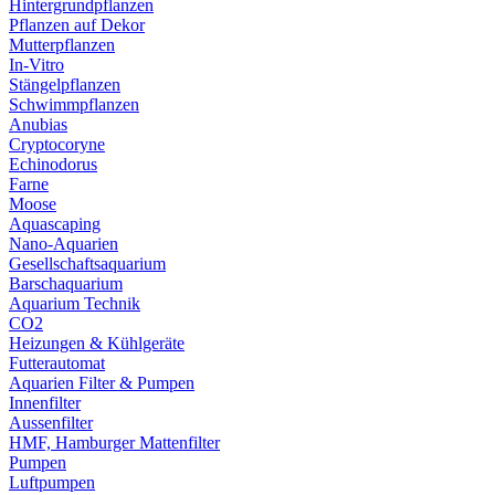
Hintergrundpflanzen
Pflanzen auf Dekor
Mutterpflanzen
In-Vitro
Stängelpflanzen
Schwimmpflanzen
Anubias
Cryptocoryne
Echinodorus
Farne
Moose
Aquascaping
Nano-Aquarien
Gesellschaftsaquarium
Barschaquarium
Aquarium Technik
CO2
Heizungen & Kühlgeräte
Futterautomat
Aquarien Filter & Pumpen
Innenfilter
Aussenfilter
HMF, Hamburger Mattenfilter
Pumpen
Luftpumpen