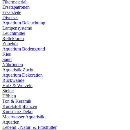
Filtermaterial
Ersatzpatronen
Ersatzteile
Diverses
Aquarium Beleuchtung
Lampensysteme
Leuchtmittel
Reflektoren
Zubehör
Aquarium Bodengrund
Kies
Sand
Nährboden
Aquaristik Zucht
Aquarium Dekoration
Rückwände
Holz & Wurzeln
Steine
Höhlen
Ton & Keramik
Kunststoffpflanzen
Kunstharz Deko
Meerwasser Aquaristik
Aquarien
Lebend-, Natur- & Frostfutter