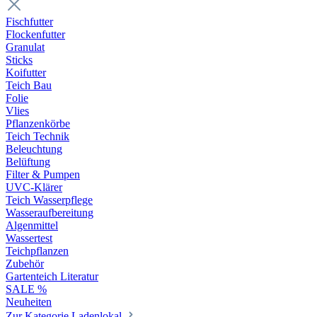
Fischfutter
Flockenfutter
Granulat
Sticks
Koifutter
Teich Bau
Folie
Vlies
Pflanzenkörbe
Teich Technik
Beleuchtung
Belüftung
Filter & Pumpen
UVC-Klärer
Teich Wasserpflege
Wasseraufbereitung
Algenmittel
Wassertest
Teichpflanzen
Zubehör
Gartenteich Literatur
SALE %
Neuheiten
Zur Kategorie Ladenlokal