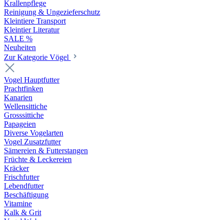
Krallenpflege
Reinigung & Ungezieferschutz
Kleintiere Transport
Kleintier Literatur
SALE %
Neuheiten
Zur Kategorie Vögel
Vogel Hauptfutter
Prachtfinken
Kanarien
Wellensittiche
Grosssittiche
Papageien
Diverse Vogelarten
Vogel Zusatzfutter
Sämereien & Futterstangen
Früchte & Leckereien
Kräcker
Frischfutter
Lebendfutter
Beschäftigung
Vitamine
Kalk & Grit