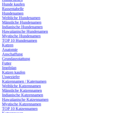
Hunde kaufen
Rassentabelle
Hundenamen
Weibliche Hundenamen
Männliche Hundenamen
Indianische Hundenamen
Hawaiianische Hundenamen
Mystische Hundenamen
TOP 10 Hundenamen
Katzen
Anatomie
Anschaffung
Grundausstattung
Futter
Impfplan
Katzen kaufen
Ungeziefer
Katzennamen / Katernamen
Weibliche Katzennamen
Männliche Katzennamen
Indianische Katzennamen
Hawaiianische Katzennamen
Mystische Katzennamen
TOP 10 Katzennamen