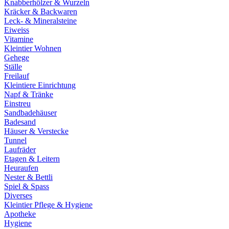
Knabberhölzer & Wurzeln
Kräcker & Backwaren
Leck- & Mineralsteine
Eiweiss
Vitamine
Kleintier Wohnen
Gehege
Ställe
Freilauf
Kleintiere Einrichtung
Napf & Tränke
Einstreu
Sandbadehäuser
Badesand
Häuser & Verstecke
Tunnel
Laufräder
Etagen & Leitern
Heuraufen
Nester & Bettli
Spiel & Spass
Diverses
Kleintier Pflege & Hygiene
Apotheke
Hygiene