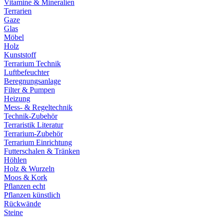
Vitamine & Mineralien
Terrarien
Gaze
Glas
Möbel
Holz
Kunststoff
Terrarium Technik
Luftbefeuchter
Beregnungsanlage
Filter & Pumpen
Heizung
Mess- & Regeltechnik
Technik-Zubehör
Terraristik Literatur
Terrarium-Zubehör
Terrarium Einrichtung
Futterschalen & Tränken
Höhlen
Holz & Wurzeln
Moos & Kork
Pflanzen echt
Pflanzen künstlich
Rückwände
Steine