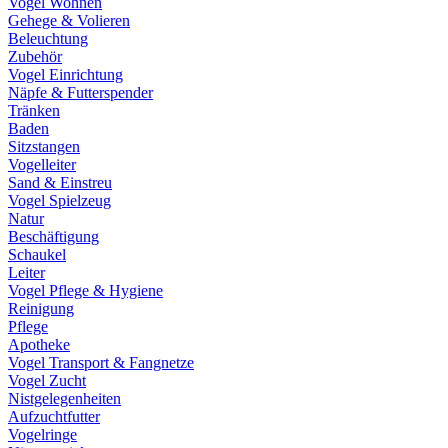
Vogel Wohnen
Gehege & Volieren
Beleuchtung
Zubehör
Vogel Einrichtung
Näpfe & Futterspender
Tränken
Baden
Sitzstangen
Vogelleiter
Sand & Einstreu
Vogel Spielzeug
Natur
Beschäftigung
Schaukel
Leiter
Vogel Pflege & Hygiene
Reinigung
Pflege
Apotheke
Vogel Transport & Fangnetze
Vogel Zucht
Nistgelegenheiten
Aufzuchtfutter
Vogelringe