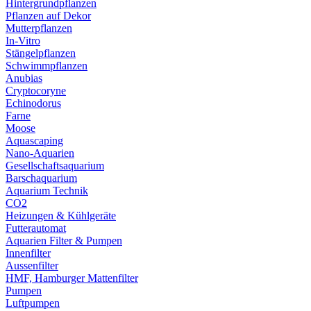
Hintergrundpflanzen
Pflanzen auf Dekor
Mutterpflanzen
In-Vitro
Stängelpflanzen
Schwimmpflanzen
Anubias
Cryptocoryne
Echinodorus
Farne
Moose
Aquascaping
Nano-Aquarien
Gesellschaftsaquarium
Barschaquarium
Aquarium Technik
CO2
Heizungen & Kühlgeräte
Futterautomat
Aquarien Filter & Pumpen
Innenfilter
Aussenfilter
HMF, Hamburger Mattenfilter
Pumpen
Luftpumpen