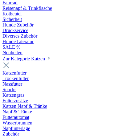
Fahrrad
Reisenapf & Trinkflasche
Kotbeutel
Sicherheit
Hunde Zubehör
Druckservice
Diverses Zubehör
Hunde Literatur
SALE %
Neuheiten
Zur Kategorie Katzen
Katzenfutter
Trockenfutter
Nassfutter
Snacks
Katzengras
Futterzusätze
Katzen Napf & Tränke
Napf & Tränke
Futterautomat
Wasserbrunnen
Napfunterlage
Zubehör