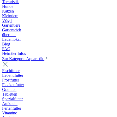
Terraristik
Hunde
Katzen
Kleintiere
Vögel
Gartentiere
Gartenteich
über uns
Ladenlokal
Blog
FAQ
Heimtier Infos
Zur Kategorie Aquaristik
Fischfutter
Lebendfutter
Frostfutter
Flockenfutter
Granulat
Tabletten
Spezialfutter
Aufzucht
Ferienfutter
Vitamine