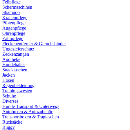
Fellpflege
Schermaschinen
Shampoo
Krallenpflege
Pfotenpflege
Augenpflege
Ohrenpflege
Zahnpflege
Fleckenentferner & Geruchsbinder
Ungezieferschutz
Zeckenzangen
Apotheke
Hundehalter
Snacktaschen
Jacken
Hosen
Regenbekleidung
Trainingswesten
Schuhe
Diverses
Hunde Transport & Unterwegs
Autoboxen & Autozubehör
Transportboxen & Tragtaschen
Rucksäcke
Buggy