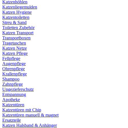
Katzenhöhlen
Katzenliegemulden
Katzen Hygiene
Katzentoiletten
Streu & Sand
Toiletten Zubehör
Katzen Transport
Transportboxen
Tragetaschen
Katzen Netze
Katzen Pflege
Fellpflege
Augenpflege
Ohrenpflege
Krallenpflege
Shampoo
Zahnpflege
Ungezieferschutz
Entspannung
Apotheke
Katzentüren
Katzentüren mit Chip
Katzentüren manuell & magnet
Ersatzteile
Katzen Halsband & Anhänger