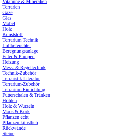
Vitamine & Mineralien
Terrarien
Gaze
Glas
Möbel
Holz
Kunststoff
Terrarium Technik
Luftbefeuchter
Beregnungsanlage
Filter & Pumpen
Heizung
Mess- & Regeltechnik
Technik-Zubehör
Terraristik Literatur
Terrarium-Zubehör
Terrarium Einrichtung
Futterschalen & Tränken
Höhlen
Holz & Wurzeln
Moos & Kork
Pflanzen echt
Pflanzen künstlich
Rückwände
Steine