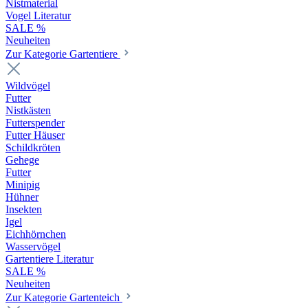
Nistmaterial
Vogel Literatur
SALE %
Neuheiten
Zur Kategorie Gartentiere
Wildvögel
Futter
Nistkästen
Futterspender
Futter Häuser
Schildkröten
Gehege
Futter
Minipig
Hühner
Insekten
Igel
Eichhörnchen
Wasservögel
Gartentiere Literatur
SALE %
Neuheiten
Zur Kategorie Gartenteich