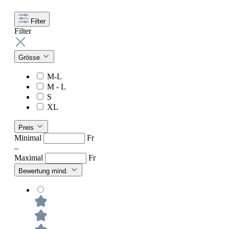
Filter
Filter
Grösse
M-L
M - L
S
XL
Preis
Minimal
Fr
–
Maximal
Fr
Bewertung mind.