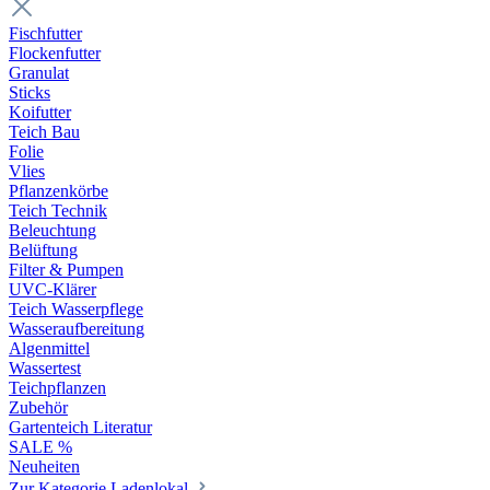
Fischfutter
Flockenfutter
Granulat
Sticks
Koifutter
Teich Bau
Folie
Vlies
Pflanzenkörbe
Teich Technik
Beleuchtung
Belüftung
Filter & Pumpen
UVC-Klärer
Teich Wasserpflege
Wasseraufbereitung
Algenmittel
Wassertest
Teichpflanzen
Zubehör
Gartenteich Literatur
SALE %
Neuheiten
Zur Kategorie Ladenlokal