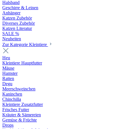
Halsband
Geschirre & Leinen
Anhänger
Katzen Zubehör
Diverses Zubehör
Katzen Literatur
SALE %
Neuheiten
Zur Kategorie Kleintiere
Heu
Kleintiere Hauptfutter
Mäuse
Hamster
Ratten
Degu
Meerschweinchen
Kaninchen
Chinchilla
Kleintiere Zusatzfutter
Frisches Futter
Kräuter & Sämereien
Gemüse & Früchte
Drops