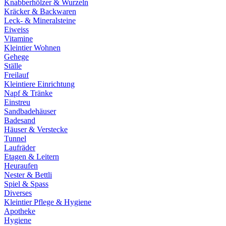
Knabberhölzer & Wurzeln
Kräcker & Backwaren
Leck- & Mineralsteine
Eiweiss
Vitamine
Kleintier Wohnen
Gehege
Ställe
Freilauf
Kleintiere Einrichtung
Napf & Tränke
Einstreu
Sandbadehäuser
Badesand
Häuser & Verstecke
Tunnel
Laufräder
Etagen & Leitern
Heuraufen
Nester & Bettli
Spiel & Spass
Diverses
Kleintier Pflege & Hygiene
Apotheke
Hygiene