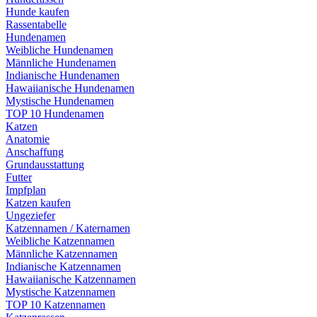
Hunde kaufen
Rassentabelle
Hundenamen
Weibliche Hundenamen
Männliche Hundenamen
Indianische Hundenamen
Hawaiianische Hundenamen
Mystische Hundenamen
TOP 10 Hundenamen
Katzen
Anatomie
Anschaffung
Grundausstattung
Futter
Impfplan
Katzen kaufen
Ungeziefer
Katzennamen / Katernamen
Weibliche Katzennamen
Männliche Katzennamen
Indianische Katzennamen
Hawaiianische Katzennamen
Mystische Katzennamen
TOP 10 Katzennamen