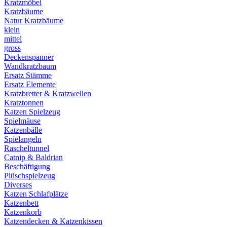
Kratzmöbel
Kratzbäume
Natur Kratzbäume
klein
mittel
gross
Deckenspanner
Wandkratzbaum
Ersatz Stämme
Ersatz Elemente
Kratzbretter & Kratzwellen
Kratztonnen
Katzen Spielzeug
Spielmäuse
Katzenbälle
Spielangeln
Rascheltunnel
Catnip & Baldrian
Beschäftigung
Plüschspielzeug
Diverses
Katzen Schlafplätze
Katzenbett
Katzenkorb
Katzendecken & Katzenkissen