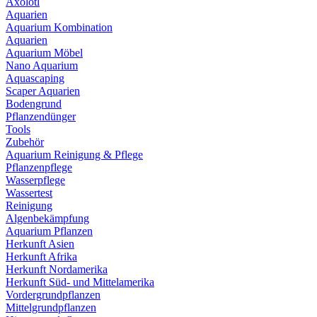
Axolotl
Aquarien
Aquarium Kombination
Aquarien
Aquarium Möbel
Nano Aquarium
Aquascaping
Scaper Aquarien
Bodengrund
Pflanzendünger
Tools
Zubehör
Aquarium Reinigung & Pflege
Pflanzenpflege
Wasserpflege
Wassertest
Reinigung
Algenbekämpfung
Aquarium Pflanzen
Herkunft Asien
Herkunft Afrika
Herkunft Nordamerika
Herkunft Süd- und Mittelamerika
Vordergrundpflanzen
Mittelgrundpflanzen