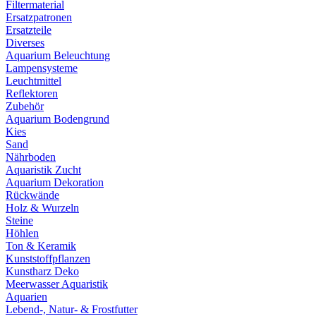
Filtermaterial
Ersatzpatronen
Ersatzteile
Diverses
Aquarium Beleuchtung
Lampensysteme
Leuchtmittel
Reflektoren
Zubehör
Aquarium Bodengrund
Kies
Sand
Nährboden
Aquaristik Zucht
Aquarium Dekoration
Rückwände
Holz & Wurzeln
Steine
Höhlen
Ton & Keramik
Kunststoffpflanzen
Kunstharz Deko
Meerwasser Aquaristik
Aquarien
Lebend-, Natur- & Frostfutter