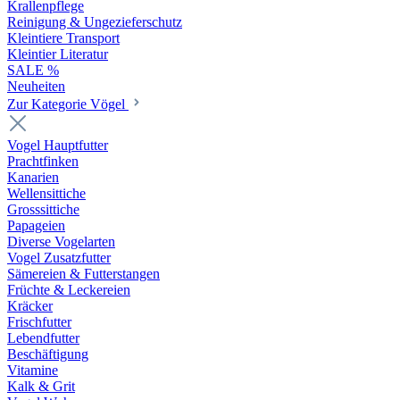
Krallenpflege
Reinigung & Ungezieferschutz
Kleintiere Transport
Kleintier Literatur
SALE %
Neuheiten
Zur Kategorie Vögel
Vogel Hauptfutter
Prachtfinken
Kanarien
Wellensittiche
Grosssittiche
Papageien
Diverse Vogelarten
Vogel Zusatzfutter
Sämereien & Futterstangen
Früchte & Leckereien
Kräcker
Frischfutter
Lebendfutter
Beschäftigung
Vitamine
Kalk & Grit