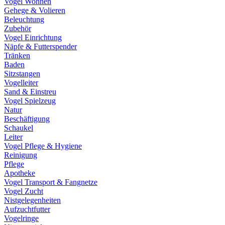
Vogel Wohnen
Gehege & Volieren
Beleuchtung
Zubehör
Vogel Einrichtung
Näpfe & Futterspender
Tränken
Baden
Sitzstangen
Vogelleiter
Sand & Einstreu
Vogel Spielzeug
Natur
Beschäftigung
Schaukel
Leiter
Vogel Pflege & Hygiene
Reinigung
Pflege
Apotheke
Vogel Transport & Fangnetze
Vogel Zucht
Nistgelegenheiten
Aufzuchtfutter
Vogelringe