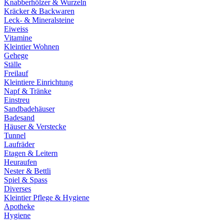
Knabberhölzer & Wurzeln
Kräcker & Backwaren
Leck- & Mineralsteine
Eiweiss
Vitamine
Kleintier Wohnen
Gehege
Ställe
Freilauf
Kleintiere Einrichtung
Napf & Tränke
Einstreu
Sandbadehäuser
Badesand
Häuser & Verstecke
Tunnel
Laufräder
Etagen & Leitern
Heuraufen
Nester & Bettli
Spiel & Spass
Diverses
Kleintier Pflege & Hygiene
Apotheke
Hygiene