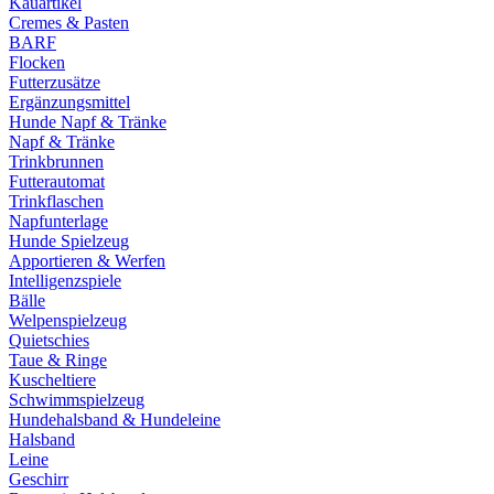
Kauartikel
Cremes & Pasten
BARF
Flocken
Futterzusätze
Ergänzungsmittel
Hunde Napf & Tränke
Napf & Tränke
Trinkbrunnen
Futterautomat
Trinkflaschen
Napfunterlage
Hunde Spielzeug
Apportieren & Werfen
Intelligenzspiele
Bälle
Welpenspielzeug
Quietschies
Taue & Ringe
Kuscheltiere
Schwimmspielzeug
Hundehalsband & Hundeleine
Halsband
Leine
Geschirr