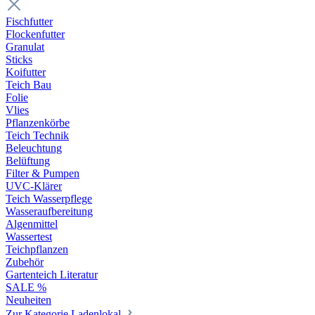
Fischfutter
Flockenfutter
Granulat
Sticks
Koifutter
Teich Bau
Folie
Vlies
Pflanzenkörbe
Teich Technik
Beleuchtung
Belüftung
Filter & Pumpen
UVC-Klärer
Teich Wasserpflege
Wasseraufbereitung
Algenmittel
Wassertest
Teichpflanzen
Zubehör
Gartenteich Literatur
SALE %
Neuheiten
Zur Kategorie Ladenlokal