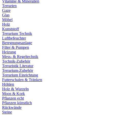
Vitamine & Mineralien
Terrarien
Gaze
Glas
Möbel
Holz
Kunststoff
Terrarium Technik
Luftbefeuchter
Beregnungsanlage
Filter & Pumpen
Heizung
Mess- & Regeltechnik
Technik-Zubehör
Terraristik Literatur
Terrarium-Zubehör
Terrarium Einrichtung
Futterschalen & Tränken
Höhlen
Holz & Wurzeln
Moos & Kork
Pflanzen echt
Pflanzen künstlich
Rückwände
Steine