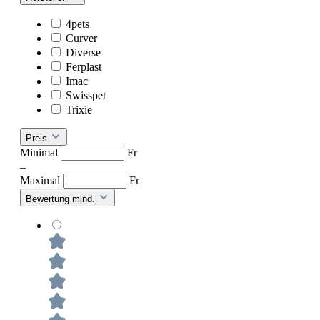
4pets
Curver
Diverse
Ferplast
Imac
Swisspet
Trixie
Preis
Minimal
Fr
–
Maximal
Fr
Bewertung mind.