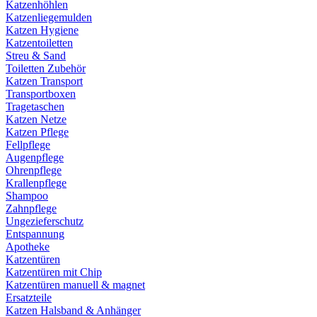
Katzenhöhlen
Katzenliegemulden
Katzen Hygiene
Katzentoiletten
Streu & Sand
Toiletten Zubehör
Katzen Transport
Transportboxen
Tragetaschen
Katzen Netze
Katzen Pflege
Fellpflege
Augenpflege
Ohrenpflege
Krallenpflege
Shampoo
Zahnpflege
Ungezieferschutz
Entspannung
Apotheke
Katzentüren
Katzentüren mit Chip
Katzentüren manuell & magnet
Ersatzteile
Katzen Halsband & Anhänger