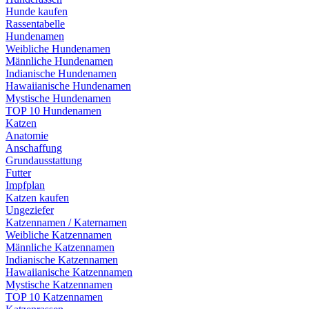
Hunde kaufen
Rassentabelle
Hundenamen
Weibliche Hundenamen
Männliche Hundenamen
Indianische Hundenamen
Hawaiianische Hundenamen
Mystische Hundenamen
TOP 10 Hundenamen
Katzen
Anatomie
Anschaffung
Grundausstattung
Futter
Impfplan
Katzen kaufen
Ungeziefer
Katzennamen / Katernamen
Weibliche Katzennamen
Männliche Katzennamen
Indianische Katzennamen
Hawaiianische Katzennamen
Mystische Katzennamen
TOP 10 Katzennamen