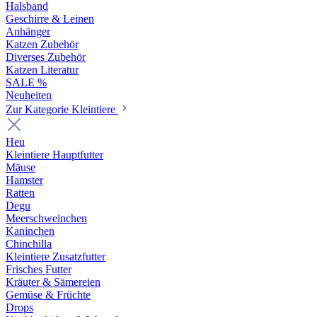
Halsband
Geschirre & Leinen
Anhänger
Katzen Zubehör
Diverses Zubehör
Katzen Literatur
SALE %
Neuheiten
Zur Kategorie Kleintiere
Heu
Kleintiere Hauptfutter
Mäuse
Hamster
Ratten
Degu
Meerschweinchen
Kaninchen
Chinchilla
Kleintiere Zusatzfutter
Frisches Futter
Kräuter & Sämereien
Gemüse & Früchte
Drops