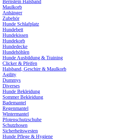
Bernstein Halsband
Maulkorb
Anhänger
Zubehör
Hunde Schlafplatz
Hundebett
Hundekissen
Hundekorb
Hundedecke
Hundehöhlen
Hunde Ausbildung & Training
Clicker & Pfeifen
Halsband, Geschirr & Maulkorb
Agility
Dummys
Diverses
Hunde Bekleidung
Sommer Bekleidung
Bademantel
Regenmantel
Wintermantel
Pfotenschutzschuhe
Schutzhosen
Sicherheitswesten
Hunde Pflege & Hygiene