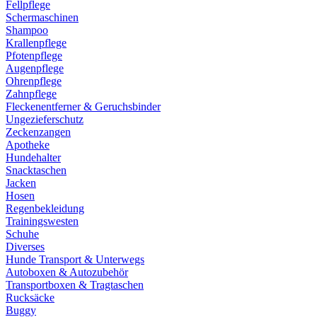
Fellpflege
Schermaschinen
Shampoo
Krallenpflege
Pfotenpflege
Augenpflege
Ohrenpflege
Zahnpflege
Fleckenentferner & Geruchsbinder
Ungezieferschutz
Zeckenzangen
Apotheke
Hundehalter
Snacktaschen
Jacken
Hosen
Regenbekleidung
Trainingswesten
Schuhe
Diverses
Hunde Transport & Unterwegs
Autoboxen & Autozubehör
Transportboxen & Tragtaschen
Rucksäcke
Buggy