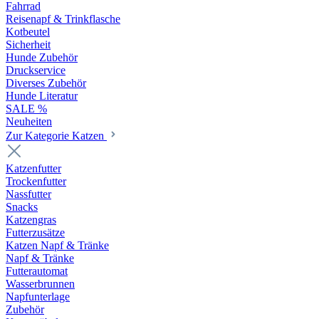
Fahrrad
Reisenapf & Trinkflasche
Kotbeutel
Sicherheit
Hunde Zubehör
Druckservice
Diverses Zubehör
Hunde Literatur
SALE %
Neuheiten
Zur Kategorie Katzen
Katzenfutter
Trockenfutter
Nassfutter
Snacks
Katzengras
Futterzusätze
Katzen Napf & Tränke
Napf & Tränke
Futterautomat
Wasserbrunnen
Napfunterlage
Zubehör