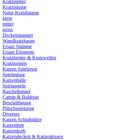
Kratzmöbel
Kratzbäume
Natur Kratzbäume
klein
mittel
gross
Deckenspanner
Wandkratzbaum
Ersatz Stämme
Ersatz Elemente
Kratzbretter & Kratzwellen
Kratztonnen
Katzen Spielzeug
Spielmäuse
Katzenbälle
Spielangeln
Rascheltunnel
Catnip & Baldrian
Beschäftigung
Plüschspielzeug
Diverses
Katzen Schlafplätze
Katzenbett
Katzenkorb
Katzendecken & Katzenkissen