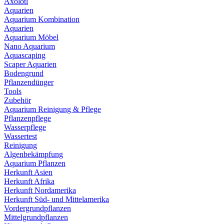
Axolotl
Aquarien
Aquarium Kombination
Aquarien
Aquarium Möbel
Nano Aquarium
Aquascaping
Scaper Aquarien
Bodengrund
Pflanzendünger
Tools
Zubehör
Aquarium Reinigung & Pflege
Pflanzenpflege
Wasserpflege
Wassertest
Reinigung
Algenbekämpfung
Aquarium Pflanzen
Herkunft Asien
Herkunft Afrika
Herkunft Nordamerika
Herkunft Süd- und Mittelamerika
Vordergrundpflanzen
Mittelgrundpflanzen