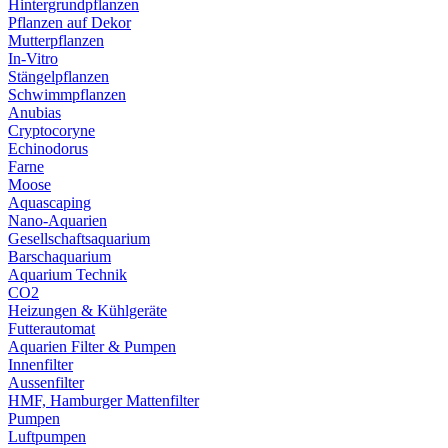
Hintergrundpflanzen
Pflanzen auf Dekor
Mutterpflanzen
In-Vitro
Stängelpflanzen
Schwimmpflanzen
Anubias
Cryptocoryne
Echinodorus
Farne
Moose
Aquascaping
Nano-Aquarien
Gesellschaftsaquarium
Barschaquarium
Aquarium Technik
CO2
Heizungen & Kühlgeräte
Futterautomat
Aquarien Filter & Pumpen
Innenfilter
Aussenfilter
HMF, Hamburger Mattenfilter
Pumpen
Luftpumpen