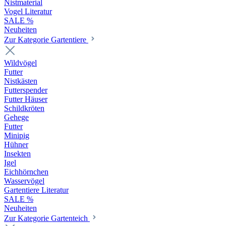
Nistmaterial
Vogel Literatur
SALE %
Neuheiten
Zur Kategorie Gartentiere
Wildvögel
Futter
Nistkästen
Futterspender
Futter Häuser
Schildkröten
Gehege
Futter
Minipig
Hühner
Insekten
Igel
Eichhörnchen
Wasservögel
Gartentiere Literatur
SALE %
Neuheiten
Zur Kategorie Gartenteich