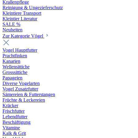
Krallenpflege
Reinigung & Ungezieferschutz
Kleintiere Transport
Kleintier Literatur
SALE %
Neuheiten
Zur Kategorie Vögel
Vogel Hauptfutter
Prachtfinken
Kanarien
Wellensittiche
Grosssittiche
Papageien
Diverse Vogelarten
Vogel Zusatzfutter
Sämereien & Futterstangen
Früchte & Leckereien
Kräcker
Frischfutter
Lebendfutter
Beschäftigung
Vitamine
Kalk & Grit