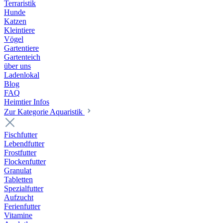
Terraristik
Hunde
Katzen
Kleintiere
Vögel
Gartentiere
Gartenteich
über uns
Ladenlokal
Blog
FAQ
Heimtier Infos
Zur Kategorie Aquaristik
Fischfutter
Lebendfutter
Frostfutter
Flockenfutter
Granulat
Tabletten
Spezialfutter
Aufzucht
Ferienfutter
Vitamine