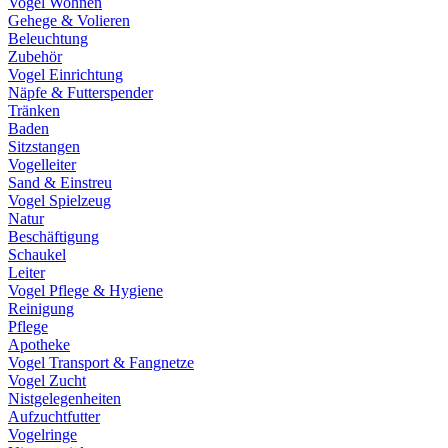
Vogel Wohnen
Gehege & Volieren
Beleuchtung
Zubehör
Vogel Einrichtung
Näpfe & Futterspender
Tränken
Baden
Sitzstangen
Vogelleiter
Sand & Einstreu
Vogel Spielzeug
Natur
Beschäftigung
Schaukel
Leiter
Vogel Pflege & Hygiene
Reinigung
Pflege
Apotheke
Vogel Transport & Fangnetze
Vogel Zucht
Nistgelegenheiten
Aufzuchtfutter
Vogelringe