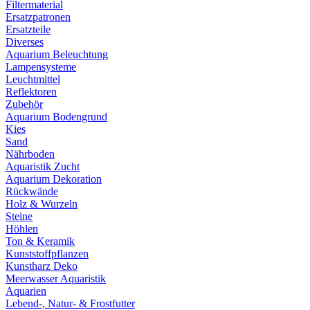
Filtermaterial
Ersatzpatronen
Ersatzteile
Diverses
Aquarium Beleuchtung
Lampensysteme
Leuchtmittel
Reflektoren
Zubehör
Aquarium Bodengrund
Kies
Sand
Nährboden
Aquaristik Zucht
Aquarium Dekoration
Rückwände
Holz & Wurzeln
Steine
Höhlen
Ton & Keramik
Kunststoffpflanzen
Kunstharz Deko
Meerwasser Aquaristik
Aquarien
Lebend-, Natur- & Frostfutter