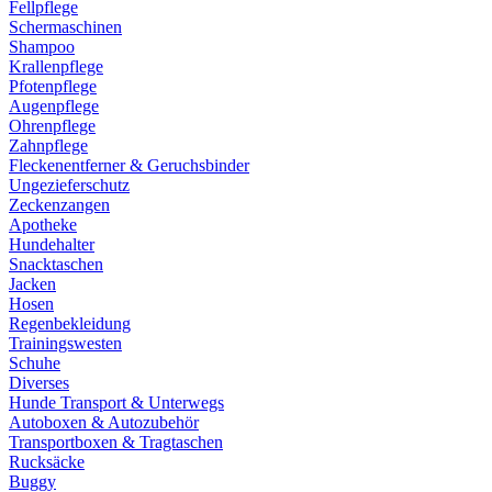
Fellpflege
Schermaschinen
Shampoo
Krallenpflege
Pfotenpflege
Augenpflege
Ohrenpflege
Zahnpflege
Fleckenentferner & Geruchsbinder
Ungezieferschutz
Zeckenzangen
Apotheke
Hundehalter
Snacktaschen
Jacken
Hosen
Regenbekleidung
Trainingswesten
Schuhe
Diverses
Hunde Transport & Unterwegs
Autoboxen & Autozubehör
Transportboxen & Tragtaschen
Rucksäcke
Buggy