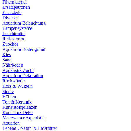
Filtermaterial
Ersatzpatronen
Ersatzteile
Diverses
Aquarium Beleuchtung
Lampensysteme
Leuchtmittel
Reflektoren
Zubehör
Aquarium Bodengrund
Kies
Sand
Nährboden
Aquaristik Zucht
Aquarium Dekoration
Rückwände
Holz & Wurzeln
Steine
Höhlen
Ton & Keramik
Kunststoffpflanzen
Kunstharz Deko
Meerwasser Aquaristik
Aquarien
Lebend-, Natur- & Frostfutter