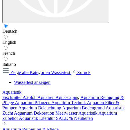
Deutsch
English
French
Italiano
Zeige alle Kategorien
Wassertest
Zurück
Wassertest anzeigen
Aquaristik
Fischfutter
Axolotl
Aquarien
Aquascaping
Aquarium Reinigung &
Pflege
Aquarium Pflanzen
Aquarium Technik
Aquarien Filter &
Pumpen
Aquarium Beleuchtung
Aquarium Bodengrund
Aquaristik
Zucht
Aquarium Dekoration
Meerwasser Aquaristik
Aquarium
Zubehör
Aquaristik Literatur
SALE %
Neuheiten
Aquarium Reinigung & Pflege