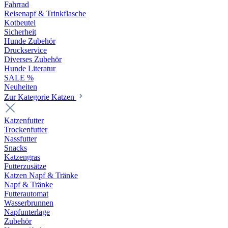
Fahrrad
Reisenapf & Trinkflasche
Kotbeutel
Sicherheit
Hunde Zubehör
Druckservice
Diverses Zubehör
Hunde Literatur
SALE %
Neuheiten
Zur Kategorie Katzen
Katzenfutter
Trockenfutter
Nassfutter
Snacks
Katzengras
Futterzusätze
Katzen Napf & Tränke
Napf & Tränke
Futterautomat
Wasserbrunnen
Napfunterlage
Zubehör