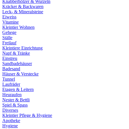
Knabberhölzer & Wurzeln
Kräcker & Backwaren
Leck- & Mineralsteine
Eiweiss
Vitamine
Kleintier Wohnen
Gehege
Ställe
Freilauf
Kleintiere Einrichtung
Napf & Tränke
Einstreu
Sandbadehäuser
Badesand
Häuser & Verstecke
Tunnel
Laufräder
Etagen & Leitern
Heuraufen
Nester & Bettli
Spiel & Spass
Diverses
Kleintier Pflege & Hygiene
Apotheke
Hygiene