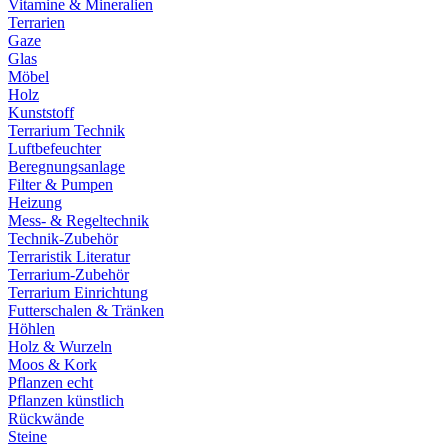
Vitamine & Mineralien
Terrarien
Gaze
Glas
Möbel
Holz
Kunststoff
Terrarium Technik
Luftbefeuchter
Beregnungsanlage
Filter & Pumpen
Heizung
Mess- & Regeltechnik
Technik-Zubehör
Terraristik Literatur
Terrarium-Zubehör
Terrarium Einrichtung
Futterschalen & Tränken
Höhlen
Holz & Wurzeln
Moos & Kork
Pflanzen echt
Pflanzen künstlich
Rückwände
Steine