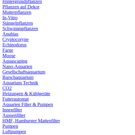
Hintergrundpflanzen
Pflanzen auf Dekor
Mutterpflanzen
In-Vitro
Stängelpflanzen
Schwimmpflanzen
Anubias
Cryptocoryne
Echinodorus
Farne
Moose
Aquascaping
Nano-Aquarien
Gesellschaftsaquarium
Barschaquarium
Aquarium Technik
CO2
Heizungen & Kühlgeräte
Futterautomat
Aquarien Filter & Pumpen
Innenfilter
Aussenfilter
HMF, Hamburger Mattenfilter
Pumpen
Luftpumpen