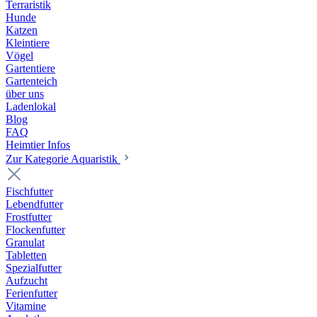
Terraristik
Hunde
Katzen
Kleintiere
Vögel
Gartentiere
Gartenteich
über uns
Ladenlokal
Blog
FAQ
Heimtier Infos
Zur Kategorie Aquaristik
Fischfutter
Lebendfutter
Frostfutter
Flockenfutter
Granulat
Tabletten
Spezialfutter
Aufzucht
Ferienfutter
Vitamine