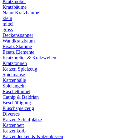
Kratzmöbel
Kratzbäume
Natur Kratzbäume
klein
mittel
gross
Deckenspanner
Wandkratzbaum
Ersatz Stämme
Ersatz Elemente
Kratzbretter & Kratzwellen
Kratztonnen
Katzen Spielzeug
Spielmäuse
Katzenbälle
Spielangeln
Rascheltunnel
Catnip & Baldrian
Beschäftigung
Plüschspielzeug
Diverses
Katzen Schlafplätze
Katzenbett
Katzenkorb
Katzendecken & Katzenkissen