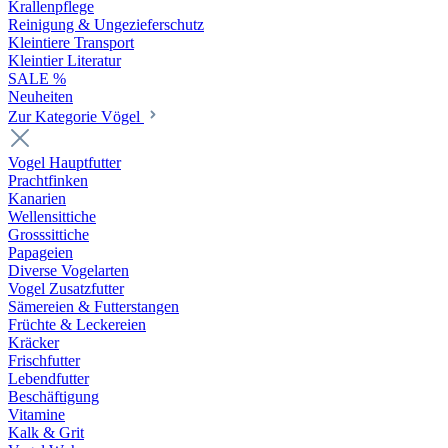
Krallenpflege
Reinigung & Ungezieferschutz
Kleintiere Transport
Kleintier Literatur
SALE %
Neuheiten
Zur Kategorie Vögel
Vogel Hauptfutter
Prachtfinken
Kanarien
Wellensittiche
Grosssittiche
Papageien
Diverse Vogelarten
Vogel Zusatzfutter
Sämereien & Futterstangen
Früchte & Leckereien
Kräcker
Frischfutter
Lebendfutter
Beschäftigung
Vitamine
Kalk & Grit