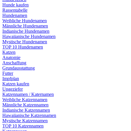
Hunde kaufen
Rassentabelle
Hundenamen
Weibliche Hundenamen
Männliche Hundenamen
Indianische Hundenamen
Hawaiianische Hundenamen
Mystische Hundenamen
TOP 10 Hundenamen
Katzen
Anatomie
Anschaffung
Grundausstattung
Futter
Impfplan
Katzen kaufen
Ungeziefer
Katzennamen / Katernamen
Weibliche Katzennamen
Männliche Katzennamen
Indianische Katzennamen
Hawaiianische Katzennamen
Mystische Katzennamen
TOP 10 Katzennamen