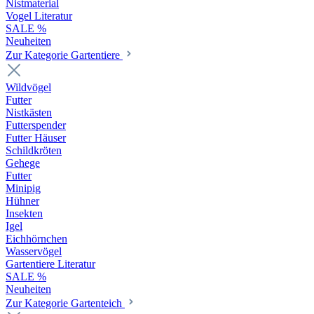
Nistmaterial
Vogel Literatur
SALE %
Neuheiten
Zur Kategorie Gartentiere
Wildvögel
Futter
Nistkästen
Futterspender
Futter Häuser
Schildkröten
Gehege
Futter
Minipig
Hühner
Insekten
Igel
Eichhörnchen
Wasservögel
Gartentiere Literatur
SALE %
Neuheiten
Zur Kategorie Gartenteich