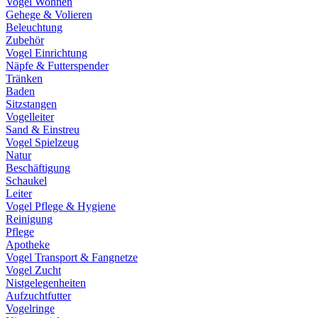
Vogel Wohnen
Gehege & Volieren
Beleuchtung
Zubehör
Vogel Einrichtung
Näpfe & Futterspender
Tränken
Baden
Sitzstangen
Vogelleiter
Sand & Einstreu
Vogel Spielzeug
Natur
Beschäftigung
Schaukel
Leiter
Vogel Pflege & Hygiene
Reinigung
Pflege
Apotheke
Vogel Transport & Fangnetze
Vogel Zucht
Nistgelegenheiten
Aufzuchtfutter
Vogelringe