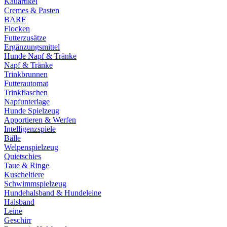
Kauartikel
Cremes & Pasten
BARF
Flocken
Futterzusätze
Ergänzungsmittel
Hunde Napf & Tränke
Napf & Tränke
Trinkbrunnen
Futterautomat
Trinkflaschen
Napfunterlage
Hunde Spielzeug
Apportieren & Werfen
Intelligenzspiele
Bälle
Welpenspielzeug
Quietschies
Taue & Ringe
Kuscheltiere
Schwimmspielzeug
Hundehalsband & Hundeleine
Halsband
Leine
Geschirr