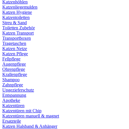
Katzenhöhlen
Katzenliegemulden
Katzen Hygiene
Katzentoiletten
Streu & Sand
Toiletten Zubehör
Katzen Transport
Transportboxen
Tragetaschen
Katzen Netze
Katzen Pflege
Fellpflege
Augenpflege
Ohrenpflege
Krallenpflege
Shampoo
Zahnpflege
Ungezieferschutz
Entspannung
Apotheke
Katzentüren
Katzentüren mit Chip
Katzentüren manuell & magnet
Ersatzteile
Katzen Halsband & Anhänger