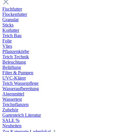
Fischfutter
Flockenfutter
Granulat
Sticks
Koifutter
Teich Bau
Folie
Vlies
Pflanzenkörbe
Teich Technik
Beleuchtung
Belüftung
Filter & Pumpen
UVC-Klärer
Teich Wasserpflege
Wasseraufbereitung
Algenmittel
Wassertest
Teichpflanzen
Zubehör
Gartenteich Literatur
SALE %
Neuheiten
Zur Kategorie Ladenlokal