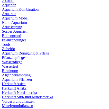
Axolotl
Aquarien
Aquarium Kombination
Aquarien
Aquarium Möbel
Nano Aquarium
Aquascaping
Scaper Aquarien
Bodengrund
Pflanzendünger
Tools
Zubehör
Aquarium Reinigung & Pflege
Pflanzenpflege
Wasserpflege
Wassertest
Reinigung
Algenbekämpfung
Aquarium Pflanzen
Herkunft Asien
Herkunft Afrika
Herkunft Nordamerika
Herkunft Süd- und Mittelamerika
Vordergrundpflanzen
Mittelgrundpflanzen