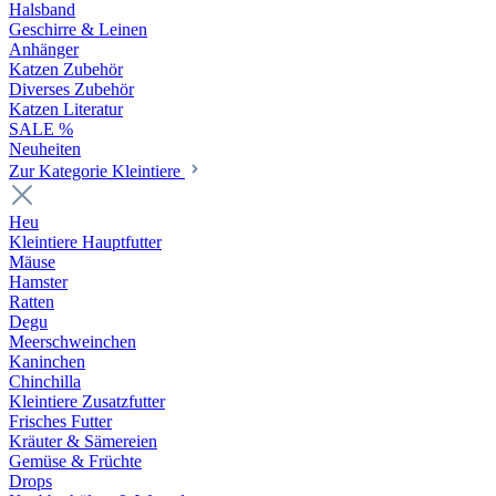
Halsband
Geschirre & Leinen
Anhänger
Katzen Zubehör
Diverses Zubehör
Katzen Literatur
SALE %
Neuheiten
Zur Kategorie Kleintiere
Heu
Kleintiere Hauptfutter
Mäuse
Hamster
Ratten
Degu
Meerschweinchen
Kaninchen
Chinchilla
Kleintiere Zusatzfutter
Frisches Futter
Kräuter & Sämereien
Gemüse & Früchte
Drops