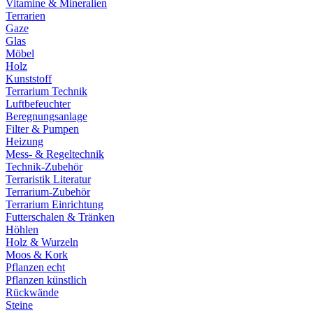
Vitamine & Mineralien
Terrarien
Gaze
Glas
Möbel
Holz
Kunststoff
Terrarium Technik
Luftbefeuchter
Beregnungsanlage
Filter & Pumpen
Heizung
Mess- & Regeltechnik
Technik-Zubehör
Terraristik Literatur
Terrarium-Zubehör
Terrarium Einrichtung
Futterschalen & Tränken
Höhlen
Holz & Wurzeln
Moos & Kork
Pflanzen echt
Pflanzen künstlich
Rückwände
Steine