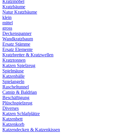
Kratzmöbel
Kratzbäume
Natur Kratzbäume
klein
mittel
gross
Deckenspanner
Wandkratzbaum
Ersatz Stämme
Ersatz Elemente
Kratzbretter & Kratzwellen
Kratztonnen
Katzen Spielzeug
Spielmäuse
Katzenbälle
Spielangeln
Rascheltunnel
Catnip & Baldrian
Beschäftigung
Plüschspielzeug
Diverses
Katzen Schlafplätze
Katzenbett
Katzenkorb
Katzendecken & Katzenkissen