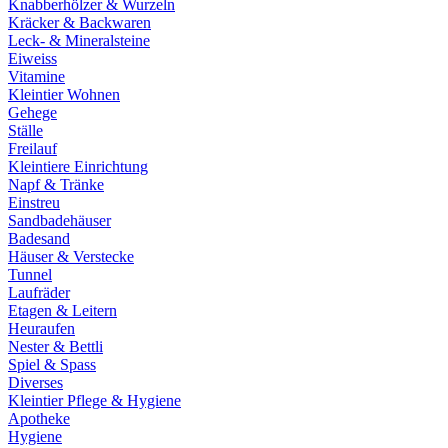
Knabberhölzer & Wurzeln
Kräcker & Backwaren
Leck- & Mineralsteine
Eiweiss
Vitamine
Kleintier Wohnen
Gehege
Ställe
Freilauf
Kleintiere Einrichtung
Napf & Tränke
Einstreu
Sandbadehäuser
Badesand
Häuser & Verstecke
Tunnel
Laufräder
Etagen & Leitern
Heuraufen
Nester & Bettli
Spiel & Spass
Diverses
Kleintier Pflege & Hygiene
Apotheke
Hygiene