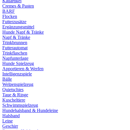
Kauartikel
Cremes & Pasten
BARF
Flocken
Futterzusätze
Ergänzungsmittel
Hunde Napf & Tränke
Napf & Tränke
Trinkbrunnen
Futterautomat
Trinkflaschen
Napfunterlage
Hunde Spielzeug
Apportieren & Werfen
Intelligenzspiele
Bälle
Welpenspielzeug
Quietschies
Taue & Ringe
Kuscheltiere
Schwimmspielzeug
Hundehalsband & Hundeleine
Halsband
Leine
Geschirr