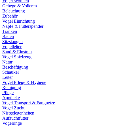
Vogel Wohnen
Gehege & Volieren
Beleuchtung
Zubehör
Vogel Einrichtung
Näpfe & Futterspender
Tränken
Baden
Sitzstangen
Vogelleiter
Sand & Einstreu
Vogel Spielzeug
Natur
Beschäftigung
Schaukel
Leiter
Vogel Pflege & Hygiene
Reinigung
Pflege
Apotheke
Vogel Transport & Fangnetze
Vogel Zucht
Nistgelegenheiten
Aufzuchtfutter
Vogelringe