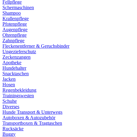
Fellpflege
Schermaschinen
Shampoo
Krallenpflege
Pfotenpflege
Augenpflege
Ohrenpflege
Zahnpflege
Fleckenentferner & Geruchsbinder
Ungezieferschutz
Zeckenzangen
Apotheke
Hundehalter
Snacktaschen
Jacken
Hosen
Regenbekleidung
Trainingswesten
Schuhe
Diverses
Hunde Transport & Unterwegs
Autoboxen & Autozubehör
Transportboxen & Tragtaschen
Rucksäcke
Buggy