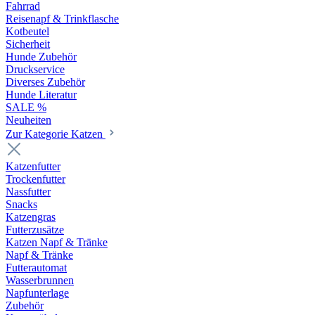
Fahrrad
Reisenapf & Trinkflasche
Kotbeutel
Sicherheit
Hunde Zubehör
Druckservice
Diverses Zubehör
Hunde Literatur
SALE %
Neuheiten
Zur Kategorie Katzen
Katzenfutter
Trockenfutter
Nassfutter
Snacks
Katzengras
Futterzusätze
Katzen Napf & Tränke
Napf & Tränke
Futterautomat
Wasserbrunnen
Napfunterlage
Zubehör