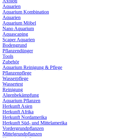
Axolotl
Aquarien
Aquarium Kombination
Aquarien
Aquarium Möbel
Nano Aquarium
Aquascaping
Scaper Aquarien
Bodengrund
Pflanzendünger
Tools
Zubehör
Aquarium Reinigung & Pflege
Pflanzenpflege
Wasserpflege
Wassertest
Reinigung
Algenbekämpfung
Aquarium Pflanzen
Herkunft Asien
Herkunft Afrika
Herkunft Nordamerika
Herkunft Süd- und Mittelamerika
Vordergrundpflanzen
Mittelgrundpflanzen