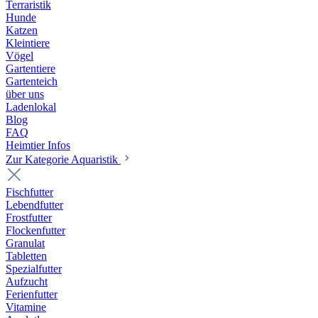
Terraristik
Hunde
Katzen
Kleintiere
Vögel
Gartentiere
Gartenteich
über uns
Ladenlokal
Blog
FAQ
Heimtier Infos
Zur Kategorie Aquaristik
Fischfutter
Lebendfutter
Frostfutter
Flockenfutter
Granulat
Tabletten
Spezialfutter
Aufzucht
Ferienfutter
Vitamine