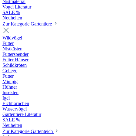
Nistmaterial
Vogel Literatur
SALE %
Neuheiten
Zur Kategorie Gartentiere
Wildvögel
Futter
Nistkästen
Futterspender
Futter Häuser
Schildkröten
Gehege
Futter
Minipig
Hühner
Insekten
Igel
Eichhörnchen
Wasservögel
Gartentiere Literatur
SALE %
Neuheiten
Zur Kategorie Gartenteich