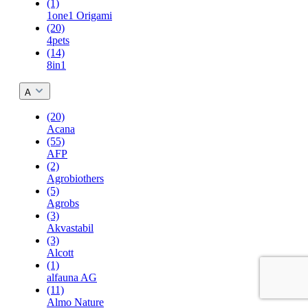
(1)
1one1 Origami
(20)
4pets
(14)
8in1
A
(20)
Acana
(55)
AFP
(2)
Agrobiothers
(5)
Agrobs
(3)
Akvastabil
(3)
Alcott
(1)
alfauna AG
(11)
Almo Nature