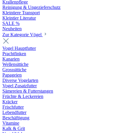
Krallenpflege
Reinigung & Ungezieferschutz
Kleintiere Transport
Kleintier Literatur
SALE %
Neuheiten
Zur Kategorie Vögel
Vogel Hauptfutter
Prachtfinken
Kanarien
Wellensittiche
Grosssittiche
Papageien
Diverse Vogelarten
Vogel Zusatzfutter
Sämereien & Futterstangen
Früchte & Leckereien
Kräcker
Frischfutter
Lebendfutter
Beschäftigung
Vitamine
Kalk & Grit