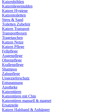
Katzenhöhlen
Katzenliegemulden
Katzen Hygiene
Katzentoiletten
Streu & Sand
Toiletten Zubehör
Katzen Transport
Transportboxen
Tragetaschen
Katzen Netze
Katzen Pflege
Fellpflege
Augenpflege
Ohrenpflege
Krallenpflege
Shampoo
Zahnpflege
Ungezieferschutz
Entspannung
Apotheke
Katzentüren
Katzentüren mit Chip
Katzentüren manuell & magnet
Ersatzteile
Katzen Halsband & Anhänger