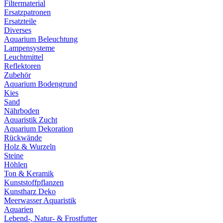
Filtermaterial
Ersatzpatronen
Ersatzteile
Diverses
Aquarium Beleuchtung
Lampensysteme
Leuchtmittel
Reflektoren
Zubehör
Aquarium Bodengrund
Kies
Sand
Nährboden
Aquaristik Zucht
Aquarium Dekoration
Rückwände
Holz & Wurzeln
Steine
Höhlen
Ton & Keramik
Kunststoffpflanzen
Kunstharz Deko
Meerwasser Aquaristik
Aquarien
Lebend-, Natur- & Frostfutter