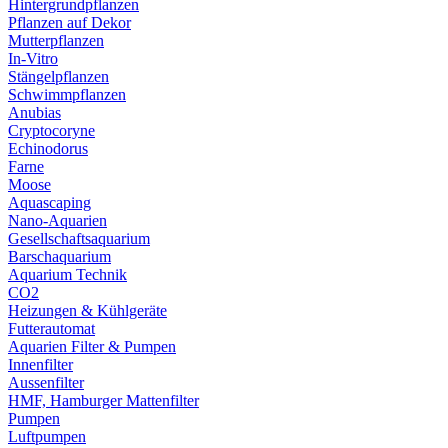
Hintergrundpflanzen
Pflanzen auf Dekor
Mutterpflanzen
In-Vitro
Stängelpflanzen
Schwimmpflanzen
Anubias
Cryptocoryne
Echinodorus
Farne
Moose
Aquascaping
Nano-Aquarien
Gesellschaftsaquarium
Barschaquarium
Aquarium Technik
CO2
Heizungen & Kühlgeräte
Futterautomat
Aquarien Filter & Pumpen
Innenfilter
Aussenfilter
HMF, Hamburger Mattenfilter
Pumpen
Luftpumpen