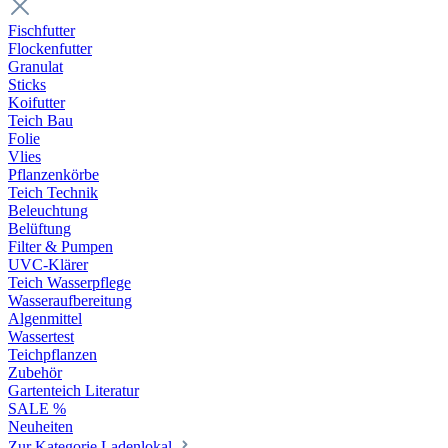
Fischfutter
Flockenfutter
Granulat
Sticks
Koifutter
Teich Bau
Folie
Vlies
Pflanzenkörbe
Teich Technik
Beleuchtung
Belüftung
Filter & Pumpen
UVC-Klärer
Teich Wasserpflege
Wasseraufbereitung
Algenmittel
Wassertest
Teichpflanzen
Zubehör
Gartenteich Literatur
SALE %
Neuheiten
Zur Kategorie Ladenlokal