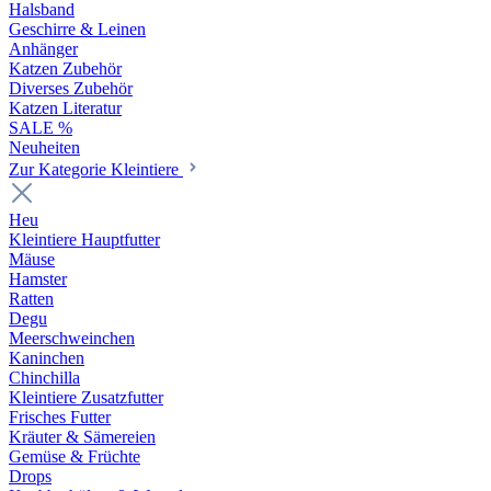
Halsband
Geschirre & Leinen
Anhänger
Katzen Zubehör
Diverses Zubehör
Katzen Literatur
SALE %
Neuheiten
Zur Kategorie Kleintiere
Heu
Kleintiere Hauptfutter
Mäuse
Hamster
Ratten
Degu
Meerschweinchen
Kaninchen
Chinchilla
Kleintiere Zusatzfutter
Frisches Futter
Kräuter & Sämereien
Gemüse & Früchte
Drops