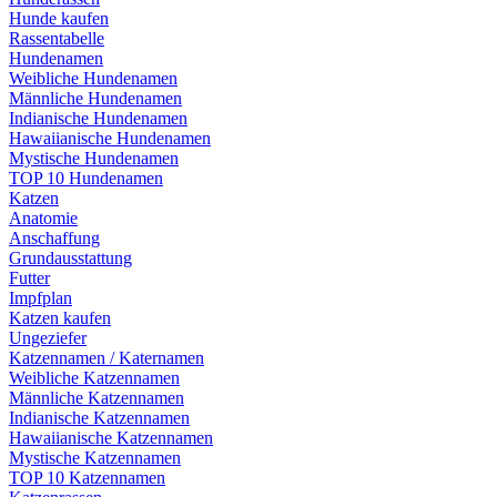
Hunde kaufen
Rassentabelle
Hundenamen
Weibliche Hundenamen
Männliche Hundenamen
Indianische Hundenamen
Hawaiianische Hundenamen
Mystische Hundenamen
TOP 10 Hundenamen
Katzen
Anatomie
Anschaffung
Grundausstattung
Futter
Impfplan
Katzen kaufen
Ungeziefer
Katzennamen / Katernamen
Weibliche Katzennamen
Männliche Katzennamen
Indianische Katzennamen
Hawaiianische Katzennamen
Mystische Katzennamen
TOP 10 Katzennamen