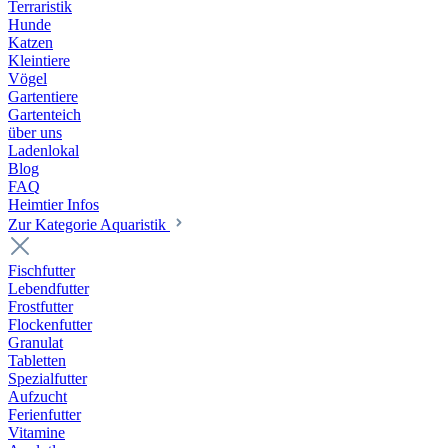
Terraristik
Hunde
Katzen
Kleintiere
Vögel
Gartentiere
Gartenteich
über uns
Ladenlokal
Blog
FAQ
Heimtier Infos
Zur Kategorie Aquaristik
Fischfutter
Lebendfutter
Frostfutter
Flockenfutter
Granulat
Tabletten
Spezialfutter
Aufzucht
Ferienfutter
Vitamine