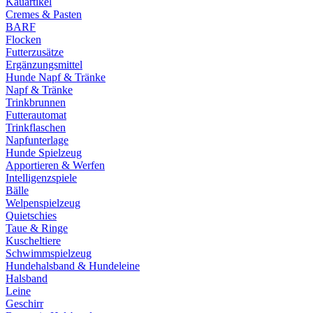
Kauartikel
Cremes & Pasten
BARF
Flocken
Futterzusätze
Ergänzungsmittel
Hunde Napf & Tränke
Napf & Tränke
Trinkbrunnen
Futterautomat
Trinkflaschen
Napfunterlage
Hunde Spielzeug
Apportieren & Werfen
Intelligenzspiele
Bälle
Welpenspielzeug
Quietschies
Taue & Ringe
Kuscheltiere
Schwimmspielzeug
Hundehalsband & Hundeleine
Halsband
Leine
Geschirr