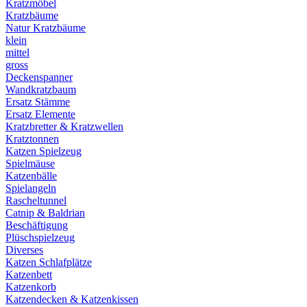
Kratzmöbel
Kratzbäume
Natur Kratzbäume
klein
mittel
gross
Deckenspanner
Wandkratzbaum
Ersatz Stämme
Ersatz Elemente
Kratzbretter & Kratzwellen
Kratztonnen
Katzen Spielzeug
Spielmäuse
Katzenbälle
Spielangeln
Rascheltunnel
Catnip & Baldrian
Beschäftigung
Plüschspielzeug
Diverses
Katzen Schlafplätze
Katzenbett
Katzenkorb
Katzendecken & Katzenkissen