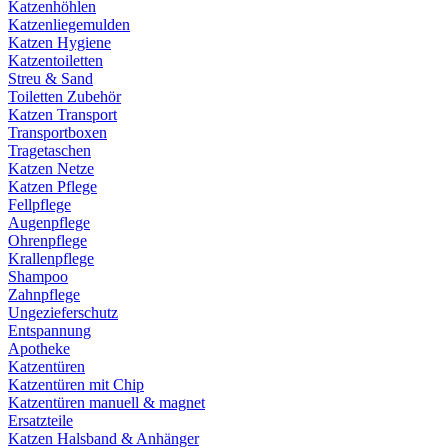
Katzenhöhlen
Katzenliegemulden
Katzen Hygiene
Katzentoiletten
Streu & Sand
Toiletten Zubehör
Katzen Transport
Transportboxen
Tragetaschen
Katzen Netze
Katzen Pflege
Fellpflege
Augenpflege
Ohrenpflege
Krallenpflege
Shampoo
Zahnpflege
Ungezieferschutz
Entspannung
Apotheke
Katzentüren
Katzentüren mit Chip
Katzentüren manuell & magnet
Ersatzteile
Katzen Halsband & Anhänger