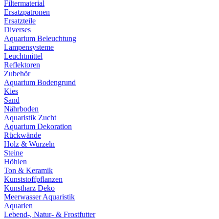
Filtermaterial
Ersatzpatronen
Ersatzteile
Diverses
Aquarium Beleuchtung
Lampensysteme
Leuchtmittel
Reflektoren
Zubehör
Aquarium Bodengrund
Kies
Sand
Nährboden
Aquaristik Zucht
Aquarium Dekoration
Rückwände
Holz & Wurzeln
Steine
Höhlen
Ton & Keramik
Kunststoffpflanzen
Kunstharz Deko
Meerwasser Aquaristik
Aquarien
Lebend-, Natur- & Frostfutter