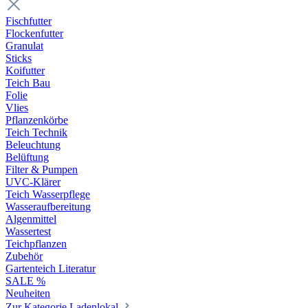
Fischfutter
Flockenfutter
Granulat
Sticks
Koifutter
Teich Bau
Folie
Vlies
Pflanzenkörbe
Teich Technik
Beleuchtung
Belüftung
Filter & Pumpen
UVC-Klärer
Teich Wasserpflege
Wasseraufbereitung
Algenmittel
Wassertest
Teichpflanzen
Zubehör
Gartenteich Literatur
SALE %
Neuheiten
Zur Kategorie Ladenlokal