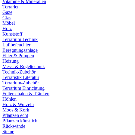
Vitamine & Mineralien
Terrarien
Gaze
Glas
Möbel
Holz
Kunststoff
Terrarium Technik
Luftbefeuchter
Beregnungsanlage
Filter & Pumpen
Heizung
Mess- & Regeltechnik
Technik-Zubehör
Terraristik Literatur
Terrarium-Zubehör
Terrarium Einrichtung
Futterschalen & Tränken
Höhlen
Holz & Wurzeln
Moos & Kork
Pflanzen echt
Pflanzen künstlich
Rückwände
Steine