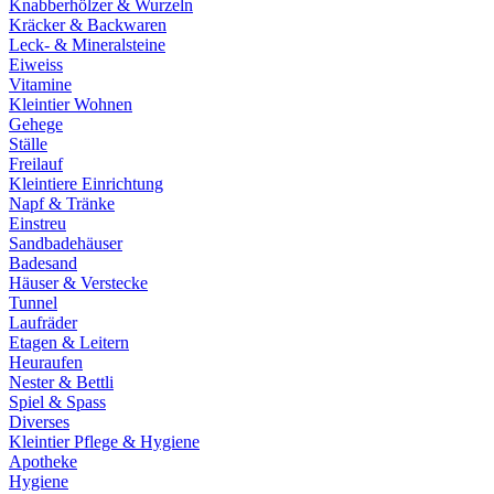
Knabberhölzer & Wurzeln
Kräcker & Backwaren
Leck- & Mineralsteine
Eiweiss
Vitamine
Kleintier Wohnen
Gehege
Ställe
Freilauf
Kleintiere Einrichtung
Napf & Tränke
Einstreu
Sandbadehäuser
Badesand
Häuser & Verstecke
Tunnel
Laufräder
Etagen & Leitern
Heuraufen
Nester & Bettli
Spiel & Spass
Diverses
Kleintier Pflege & Hygiene
Apotheke
Hygiene