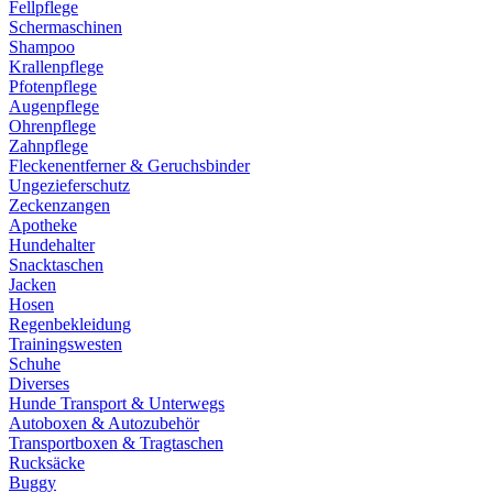
Fellpflege
Schermaschinen
Shampoo
Krallenpflege
Pfotenpflege
Augenpflege
Ohrenpflege
Zahnpflege
Fleckenentferner & Geruchsbinder
Ungezieferschutz
Zeckenzangen
Apotheke
Hundehalter
Snacktaschen
Jacken
Hosen
Regenbekleidung
Trainingswesten
Schuhe
Diverses
Hunde Transport & Unterwegs
Autoboxen & Autozubehör
Transportboxen & Tragtaschen
Rucksäcke
Buggy