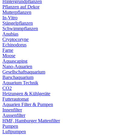
Hintergrundpflanzen
Pflanzen auf Dekor
Mutterpflanzen
In-Vitro
Stängelpflanzen
Schwimmpflanzen
Anubias
Cryptocoryne
Echinodorus
Farne
Moose
Aquascaping
Nano-Aquarien
Gesellschaftsaquarium
Barschaquarium
Aquarium Technik
CO2
Heizungen & Kühlgeräte
Futterautomat
Aquarien Filter & Pumpen
Innenfilter
Aussenfilter
HMF, Hamburger Mattenfilter
Pumpen
Luftpumpen