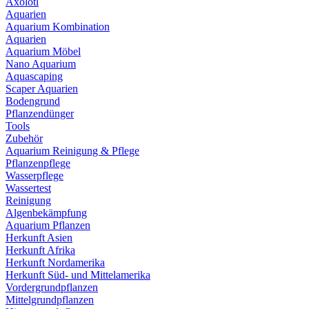
Axolotl
Aquarien
Aquarium Kombination
Aquarien
Aquarium Möbel
Nano Aquarium
Aquascaping
Scaper Aquarien
Bodengrund
Pflanzendünger
Tools
Zubehör
Aquarium Reinigung & Pflege
Pflanzenpflege
Wasserpflege
Wassertest
Reinigung
Algenbekämpfung
Aquarium Pflanzen
Herkunft Asien
Herkunft Afrika
Herkunft Nordamerika
Herkunft Süd- und Mittelamerika
Vordergrundpflanzen
Mittelgrundpflanzen