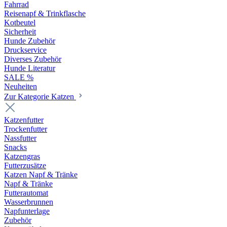
Fahrrad
Reisenapf & Trinkflasche
Kotbeutel
Sicherheit
Hunde Zubehör
Druckservice
Diverses Zubehör
Hunde Literatur
SALE %
Neuheiten
Zur Kategorie Katzen
Katzenfutter
Trockenfutter
Nassfutter
Snacks
Katzengras
Futterzusätze
Katzen Napf & Tränke
Napf & Tränke
Futterautomat
Wasserbrunnen
Napfunterlage
Zubehör