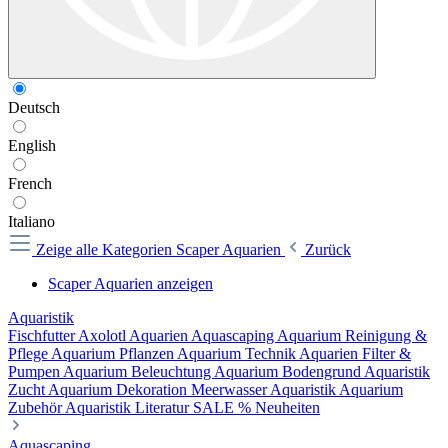
Deutsch
English
French
Italiano
Zeige alle Kategorien
Scaper Aquarien
Zurück
Scaper Aquarien anzeigen
Aquaristik
Fischfutter
Axolotl
Aquarien
Aquascaping
Aquarium Reinigung &
Pflege
Aquarium Pflanzen
Aquarium Technik
Aquarien Filter &
Pumpen
Aquarium Beleuchtung
Aquarium Bodengrund
Aquaristik
Zucht
Aquarium Dekoration
Meerwasser Aquaristik
Aquarium
Zubehör
Aquaristik Literatur
SALE %
Neuheiten
Aquascaping