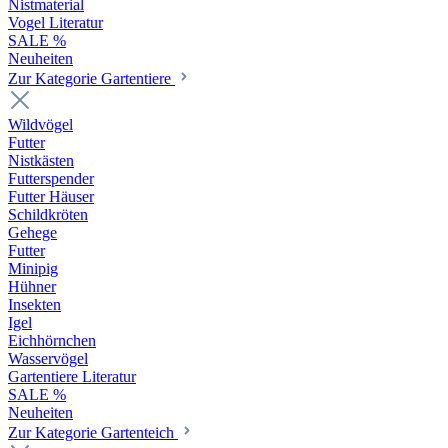
Nistmaterial
Vogel Literatur
SALE %
Neuheiten
Zur Kategorie Gartentiere
Wildvögel
Futter
Nistkästen
Futterspender
Futter Häuser
Schildkröten
Gehege
Futter
Minipig
Hühner
Insekten
Igel
Eichhörnchen
Wasservögel
Gartentiere Literatur
SALE %
Neuheiten
Zur Kategorie Gartenteich