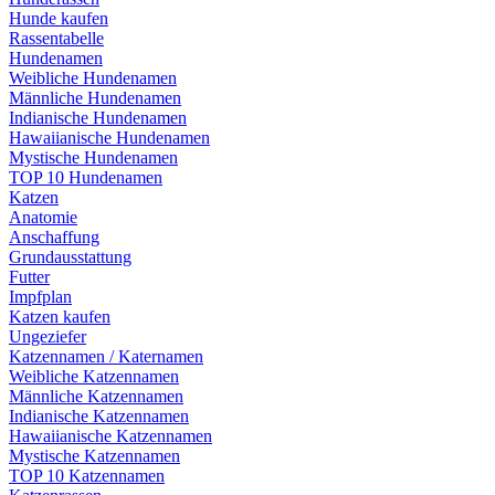
Hunde kaufen
Rassentabelle
Hundenamen
Weibliche Hundenamen
Männliche Hundenamen
Indianische Hundenamen
Hawaiianische Hundenamen
Mystische Hundenamen
TOP 10 Hundenamen
Katzen
Anatomie
Anschaffung
Grundausstattung
Futter
Impfplan
Katzen kaufen
Ungeziefer
Katzennamen / Katernamen
Weibliche Katzennamen
Männliche Katzennamen
Indianische Katzennamen
Hawaiianische Katzennamen
Mystische Katzennamen
TOP 10 Katzennamen