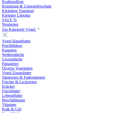
Krallenpflege
Reinigung & Ungezieferschutz
Kleintiere Transport
Kleintier Literatur
SALE %
Neuheiten
Zur Kategorie Vögel
Vogel Hauptfutter
Prachtfinken
Kanarien
Wellensittiche
Grosssittiche
Papageien
Diverse Vogelarten
Vogel Zusatzfutter
Sämereien & Futterstangen
Früchte & Leckereien
Kräcker
Frischfutter
Lebendfutter
Beschäftigung
Vitamine
Kalk & Grit