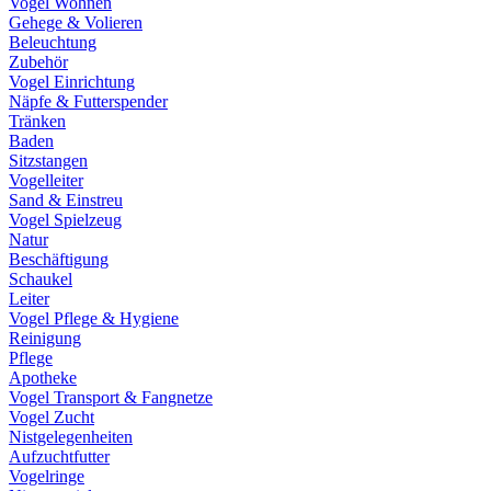
Vogel Wohnen
Gehege & Volieren
Beleuchtung
Zubehör
Vogel Einrichtung
Näpfe & Futterspender
Tränken
Baden
Sitzstangen
Vogelleiter
Sand & Einstreu
Vogel Spielzeug
Natur
Beschäftigung
Schaukel
Leiter
Vogel Pflege & Hygiene
Reinigung
Pflege
Apotheke
Vogel Transport & Fangnetze
Vogel Zucht
Nistgelegenheiten
Aufzuchtfutter
Vogelringe