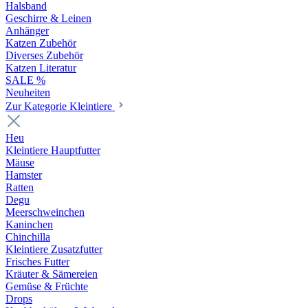
Halsband
Geschirre & Leinen
Anhänger
Katzen Zubehör
Diverses Zubehör
Katzen Literatur
SALE %
Neuheiten
Zur Kategorie Kleintiere
Heu
Kleintiere Hauptfutter
Mäuse
Hamster
Ratten
Degu
Meerschweinchen
Kaninchen
Chinchilla
Kleintiere Zusatzfutter
Frisches Futter
Kräuter & Sämereien
Gemüse & Früchte
Drops