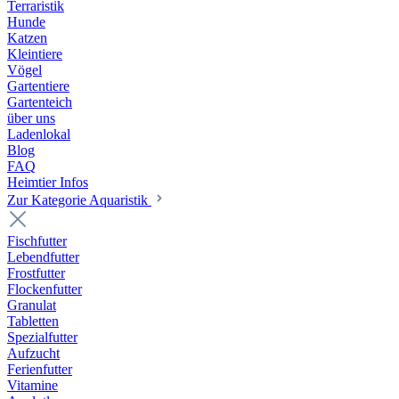
Terraristik
Hunde
Katzen
Kleintiere
Vögel
Gartentiere
Gartenteich
über uns
Ladenlokal
Blog
FAQ
Heimtier Infos
Zur Kategorie Aquaristik
Fischfutter
Lebendfutter
Frostfutter
Flockenfutter
Granulat
Tabletten
Spezialfutter
Aufzucht
Ferienfutter
Vitamine