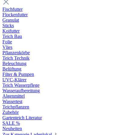
Fischfutter
Flockenfutter
Granulat
Sticks
Koifutter
Teich Bau
Folie
Vlies
Pflanzenkörbe
Teich Technik
Beleuchtung
Belüftung
Filter & Pumpen
UVC-Klärer
Teich Wasserpflege
Wasseraufbereitung
Algenmittel
Wassertest
Teichpflanzen
Zubehör
Gartenteich Literatur
SALE %
Neuheiten
Zur Kategorie Ladenlokal