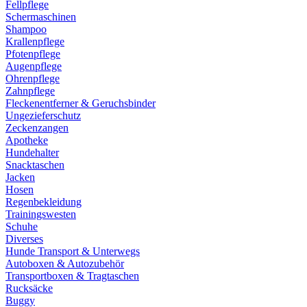
Fellpflege
Schermaschinen
Shampoo
Krallenpflege
Pfotenpflege
Augenpflege
Ohrenpflege
Zahnpflege
Fleckenentferner & Geruchsbinder
Ungezieferschutz
Zeckenzangen
Apotheke
Hundehalter
Snacktaschen
Jacken
Hosen
Regenbekleidung
Trainingswesten
Schuhe
Diverses
Hunde Transport & Unterwegs
Autoboxen & Autozubehör
Transportboxen & Tragtaschen
Rucksäcke
Buggy