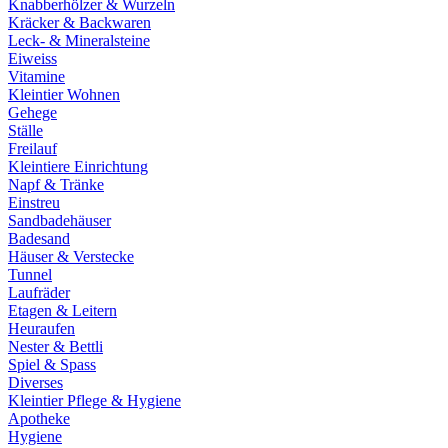
Knabberhölzer & Wurzeln
Kräcker & Backwaren
Leck- & Mineralsteine
Eiweiss
Vitamine
Kleintier Wohnen
Gehege
Ställe
Freilauf
Kleintiere Einrichtung
Napf & Tränke
Einstreu
Sandbadehäuser
Badesand
Häuser & Verstecke
Tunnel
Laufräder
Etagen & Leitern
Heuraufen
Nester & Bettli
Spiel & Spass
Diverses
Kleintier Pflege & Hygiene
Apotheke
Hygiene