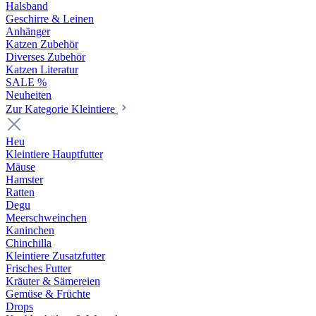
Halsband
Geschirre & Leinen
Anhänger
Katzen Zubehör
Diverses Zubehör
Katzen Literatur
SALE %
Neuheiten
Zur Kategorie Kleintiere
Heu
Kleintiere Hauptfutter
Mäuse
Hamster
Ratten
Degu
Meerschweinchen
Kaninchen
Chinchilla
Kleintiere Zusatzfutter
Frisches Futter
Kräuter & Sämereien
Gemüse & Früchte
Drops