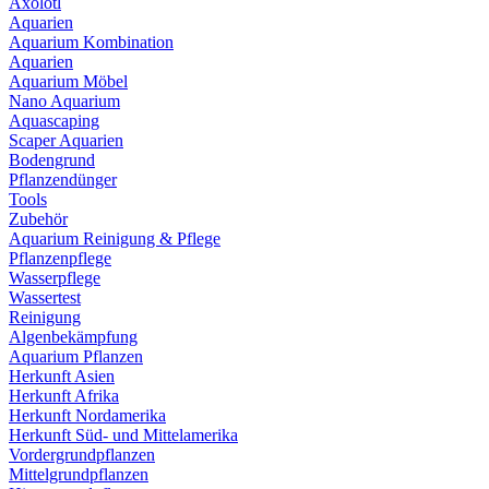
Axolotl
Aquarien
Aquarium Kombination
Aquarien
Aquarium Möbel
Nano Aquarium
Aquascaping
Scaper Aquarien
Bodengrund
Pflanzendünger
Tools
Zubehör
Aquarium Reinigung & Pflege
Pflanzenpflege
Wasserpflege
Wassertest
Reinigung
Algenbekämpfung
Aquarium Pflanzen
Herkunft Asien
Herkunft Afrika
Herkunft Nordamerika
Herkunft Süd- und Mittelamerika
Vordergrundpflanzen
Mittelgrundpflanzen