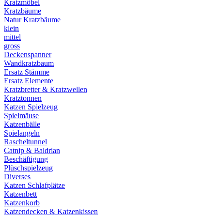
Kratzmöbel
Kratzbäume
Natur Kratzbäume
klein
mittel
gross
Deckenspanner
Wandkratzbaum
Ersatz Stämme
Ersatz Elemente
Kratzbretter & Kratzwellen
Kratztonnen
Katzen Spielzeug
Spielmäuse
Katzenbälle
Spielangeln
Rascheltunnel
Catnip & Baldrian
Beschäftigung
Plüschspielzeug
Diverses
Katzen Schlafplätze
Katzenbett
Katzenkorb
Katzendecken & Katzenkissen