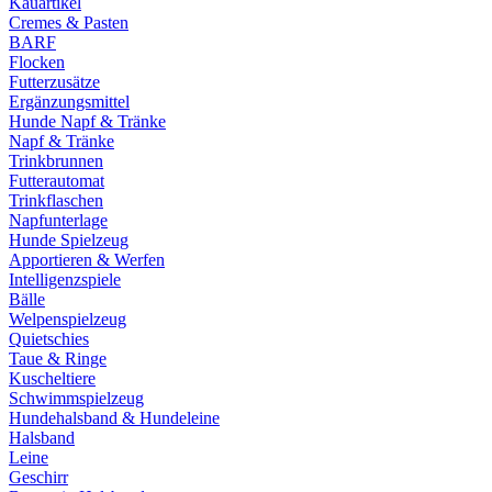
Kauartikel
Cremes & Pasten
BARF
Flocken
Futterzusätze
Ergänzungsmittel
Hunde Napf & Tränke
Napf & Tränke
Trinkbrunnen
Futterautomat
Trinkflaschen
Napfunterlage
Hunde Spielzeug
Apportieren & Werfen
Intelligenzspiele
Bälle
Welpenspielzeug
Quietschies
Taue & Ringe
Kuscheltiere
Schwimmspielzeug
Hundehalsband & Hundeleine
Halsband
Leine
Geschirr