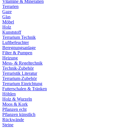
Vitamine & Mineralien
Terrarien
Gaze
Glas
Möbel
Holz
Kunststoff
Terrarium Technik
Luftbefeuchter
Beregnungsanlage
Filter & Pumpen
Heizung
Mess- & Regeltechnik
Technik-Zubehör
Terraristik Literatur
Terrarium-Zubehör
Terrarium Einrichtung
Futterschalen & Tränken
Höhlen
Holz & Wurzeln
Moos & Kork
Pflanzen echt
Pflanzen künstlich
Rückwände
Steine