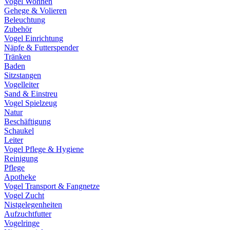
Vogel Wohnen
Gehege & Volieren
Beleuchtung
Zubehör
Vogel Einrichtung
Näpfe & Futterspender
Tränken
Baden
Sitzstangen
Vogelleiter
Sand & Einstreu
Vogel Spielzeug
Natur
Beschäftigung
Schaukel
Leiter
Vogel Pflege & Hygiene
Reinigung
Pflege
Apotheke
Vogel Transport & Fangnetze
Vogel Zucht
Nistgelegenheiten
Aufzuchtfutter
Vogelringe