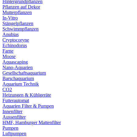
Hintergrundpflanzen
Pflanzen auf Dekor
Mutterpflanzen
In-Vitro
Stängelpflanzen
Schwimmpflanzen
Anubias
Cryptocoryne
Echinodorus
Farne
Moose
Aquascaping
Nano-Aquarien
Gesellschaftsaquarium
Barschaquarium
Aquarium Technik
CO2
Heizungen & Kühlgeräte
Futterautomat
Aquarien Filter & Pumpen
Innenfilter
Aussenfilter
HMF, Hamburger Mattenfilter
Pumpen
Luftpumpen