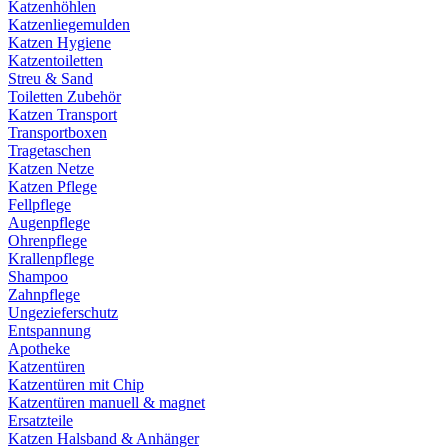
Katzenhöhlen
Katzenliegemulden
Katzen Hygiene
Katzentoiletten
Streu & Sand
Toiletten Zubehör
Katzen Transport
Transportboxen
Tragetaschen
Katzen Netze
Katzen Pflege
Fellpflege
Augenpflege
Ohrenpflege
Krallenpflege
Shampoo
Zahnpflege
Ungezieferschutz
Entspannung
Apotheke
Katzentüren
Katzentüren mit Chip
Katzentüren manuell & magnet
Ersatzteile
Katzen Halsband & Anhänger