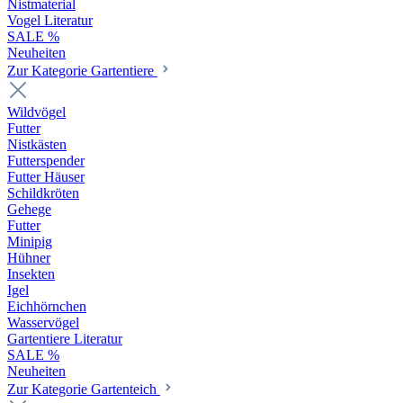
Nistmaterial
Vogel Literatur
SALE %
Neuheiten
Zur Kategorie Gartentiere
Wildvögel
Futter
Nistkästen
Futterspender
Futter Häuser
Schildkröten
Gehege
Futter
Minipig
Hühner
Insekten
Igel
Eichhörnchen
Wasservögel
Gartentiere Literatur
SALE %
Neuheiten
Zur Kategorie Gartenteich