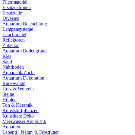
Filtermaterial
Ersatzpatronen
Ersatzteile
Diverses
Aquarium Beleuchtung
Lampensysteme
Leuchtmittel
Reflektoren
Zubehör
Aquarium Bodengrund
Kies
Sand
Nährboden
Aquaristik Zucht
Aquarium Dekoration
Rückwände
Holz & Wurzeln
Steine
Höhlen
Ton & Keramik
Kunststoffpflanzen
Kunstharz Deko
Meerwasser Aquaristik
Aquarien
Lebend-, Natur- & Frostfutter