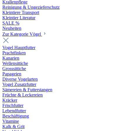
Krallenpflege
Reinigung & Ungezieferschutz
Kleintiere Transport
Kleintier Literatur
SALE %
Neuheiten
Zur Kategorie Vögel
Vogel Hauptfutter
Prachtfinken
Kanarien
Wellensittiche
Grosssittiche
Papageien
Diverse Vogelarten
Vogel Zusatzfutter
Sämereien & Futterstangen
Früchte & Leckereien
Kräcker
Frischfutter
Lebendfutter
Beschäftigung
Vitamine
Kalk & Grit