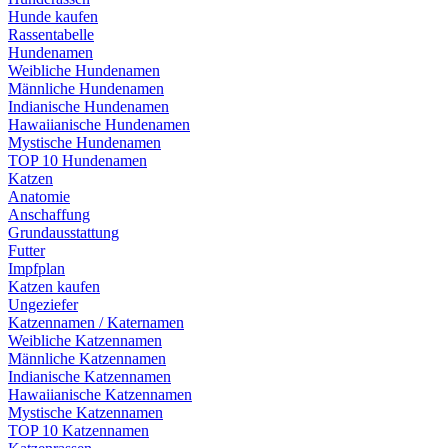
Hunde kaufen
Rassentabelle
Hundenamen
Weibliche Hundenamen
Männliche Hundenamen
Indianische Hundenamen
Hawaiianische Hundenamen
Mystische Hundenamen
TOP 10 Hundenamen
Katzen
Anatomie
Anschaffung
Grundausstattung
Futter
Impfplan
Katzen kaufen
Ungeziefer
Katzennamen / Katernamen
Weibliche Katzennamen
Männliche Katzennamen
Indianische Katzennamen
Hawaiianische Katzennamen
Mystische Katzennamen
TOP 10 Katzennamen