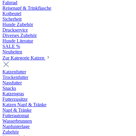
Fahrrad
Reisenapf & Trinkflasche
Kotbeutel
Sicherheit
Hunde Zubehör
Druckservice
Diverses Zubehör
Hunde Literatur
SALE %
Neuheiten
Zur Kategorie Katzen
Katzenfutter
Trockenfutter
Nassfutter
Snacks
Katzengras
Futterzusätze
Katzen Napf & Tränke
Napf & Tränke
Futterautomat
Wasserbrunnen
Napfunterlage
Zubehör