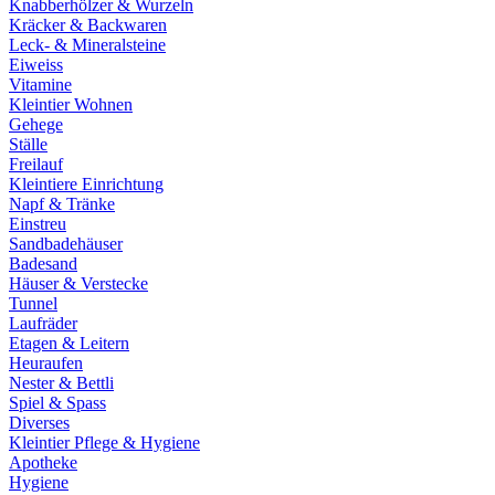
Knabberhölzer & Wurzeln
Kräcker & Backwaren
Leck- & Mineralsteine
Eiweiss
Vitamine
Kleintier Wohnen
Gehege
Ställe
Freilauf
Kleintiere Einrichtung
Napf & Tränke
Einstreu
Sandbadehäuser
Badesand
Häuser & Verstecke
Tunnel
Laufräder
Etagen & Leitern
Heuraufen
Nester & Bettli
Spiel & Spass
Diverses
Kleintier Pflege & Hygiene
Apotheke
Hygiene