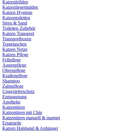
Katzenhöhlen
Katzenliegemulden
Katzen Hygiene
Katzentoiletten
Streu & Sand
Toiletten Zubehör
Katzen Transport
Transportboxen
Tragetaschen
Katzen Netze
Katzen Pflege
Fellpflege
Augenpflege
Ohrenpflege
Krallenpflege
Shampoo
Zahnpflege
Ungezieferschutz
Entspannung
Apotheke
Katzentüren
Katzentüren mit Chip
Katzentüren manuell & magnet
Ersatzteile
Katzen Halsband & Anhänger