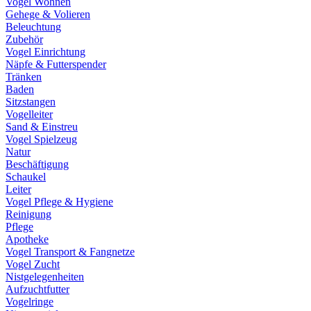
Vogel Wohnen
Gehege & Volieren
Beleuchtung
Zubehör
Vogel Einrichtung
Näpfe & Futterspender
Tränken
Baden
Sitzstangen
Vogelleiter
Sand & Einstreu
Vogel Spielzeug
Natur
Beschäftigung
Schaukel
Leiter
Vogel Pflege & Hygiene
Reinigung
Pflege
Apotheke
Vogel Transport & Fangnetze
Vogel Zucht
Nistgelegenheiten
Aufzuchtfutter
Vogelringe