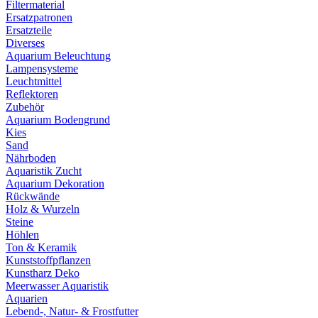
Filtermaterial
Ersatzpatronen
Ersatzteile
Diverses
Aquarium Beleuchtung
Lampensysteme
Leuchtmittel
Reflektoren
Zubehör
Aquarium Bodengrund
Kies
Sand
Nährboden
Aquaristik Zucht
Aquarium Dekoration
Rückwände
Holz & Wurzeln
Steine
Höhlen
Ton & Keramik
Kunststoffpflanzen
Kunstharz Deko
Meerwasser Aquaristik
Aquarien
Lebend-, Natur- & Frostfutter