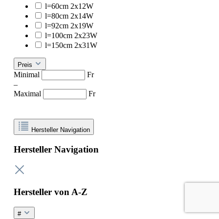
l=60cm 2x12W
l=80cm 2x14W
l=92cm 2x19W
l=100cm 2x23W
l=150cm 2x31W
Preis
Minimal
Fr
–
Maximal
Fr
Hersteller Navigation
Hersteller Navigation
Hersteller von A-Z
#