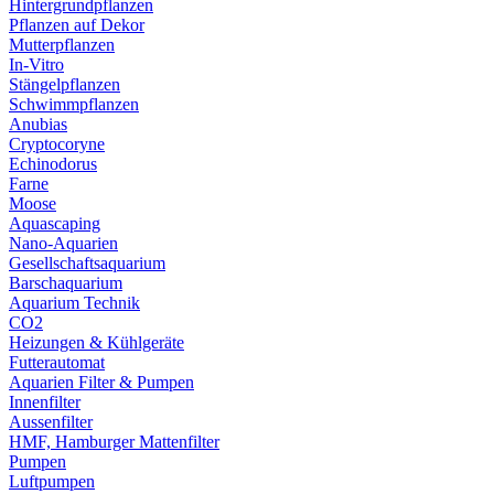
Hintergrundpflanzen
Pflanzen auf Dekor
Mutterpflanzen
In-Vitro
Stängelpflanzen
Schwimmpflanzen
Anubias
Cryptocoryne
Echinodorus
Farne
Moose
Aquascaping
Nano-Aquarien
Gesellschaftsaquarium
Barschaquarium
Aquarium Technik
CO2
Heizungen & Kühlgeräte
Futterautomat
Aquarien Filter & Pumpen
Innenfilter
Aussenfilter
HMF, Hamburger Mattenfilter
Pumpen
Luftpumpen