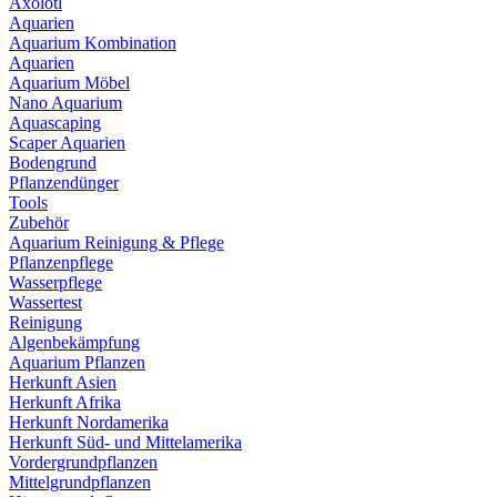
Axolotl
Aquarien
Aquarium Kombination
Aquarien
Aquarium Möbel
Nano Aquarium
Aquascaping
Scaper Aquarien
Bodengrund
Pflanzendünger
Tools
Zubehör
Aquarium Reinigung & Pflege
Pflanzenpflege
Wasserpflege
Wassertest
Reinigung
Algenbekämpfung
Aquarium Pflanzen
Herkunft Asien
Herkunft Afrika
Herkunft Nordamerika
Herkunft Süd- und Mittelamerika
Vordergrundpflanzen
Mittelgrundpflanzen