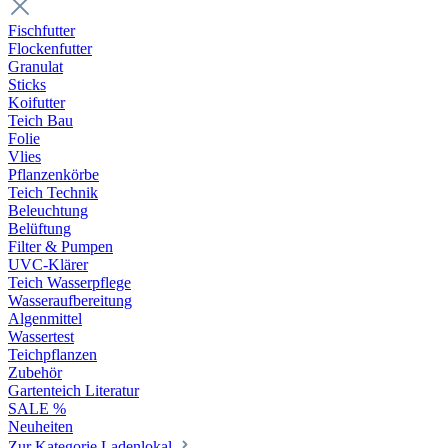
Fischfutter
Flockenfutter
Granulat
Sticks
Koifutter
Teich Bau
Folie
Vlies
Pflanzenkörbe
Teich Technik
Beleuchtung
Belüftung
Filter & Pumpen
UVC-Klärer
Teich Wasserpflege
Wasseraufbereitung
Algenmittel
Wassertest
Teichpflanzen
Zubehör
Gartenteich Literatur
SALE %
Neuheiten
Zur Kategorie Ladenlokal