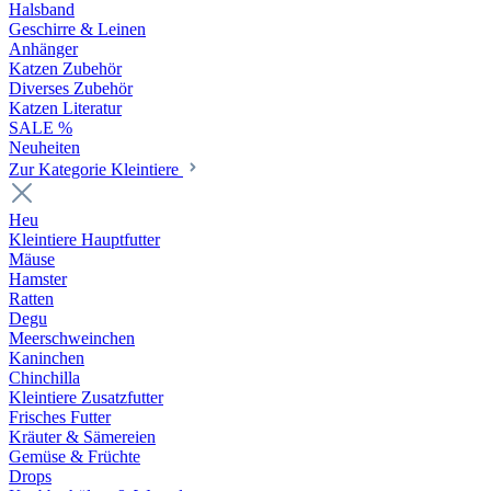
Halsband
Geschirre & Leinen
Anhänger
Katzen Zubehör
Diverses Zubehör
Katzen Literatur
SALE %
Neuheiten
Zur Kategorie Kleintiere
Heu
Kleintiere Hauptfutter
Mäuse
Hamster
Ratten
Degu
Meerschweinchen
Kaninchen
Chinchilla
Kleintiere Zusatzfutter
Frisches Futter
Kräuter & Sämereien
Gemüse & Früchte
Drops