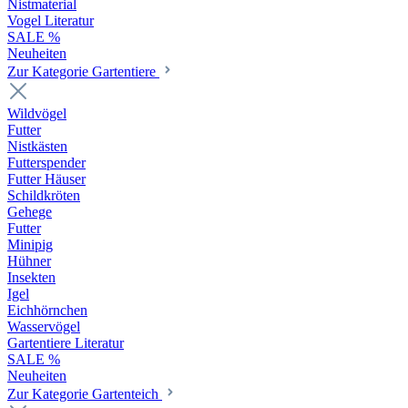
Nistmaterial
Vogel Literatur
SALE %
Neuheiten
Zur Kategorie Gartentiere
Wildvögel
Futter
Nistkästen
Futterspender
Futter Häuser
Schildkröten
Gehege
Futter
Minipig
Hühner
Insekten
Igel
Eichhörnchen
Wasservögel
Gartentiere Literatur
SALE %
Neuheiten
Zur Kategorie Gartenteich