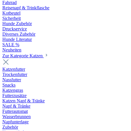
Fahrrad
Reisenapf & Trinkflasche
Kotbeutel
Sicherheit
Hunde Zubehör
Druckservice
Diverses Zubehör
Hunde Literatur
SALE %
Neuheiten
Zur Kategorie Katzen
Katzenfutter
Trockenfutter
Nassfutter
Snacks
Katzengras
Futterzusätze
Katzen Napf & Tränke
Napf & Tränke
Futterautomat
Wasserbrunnen
Napfunterlage
Zubehör