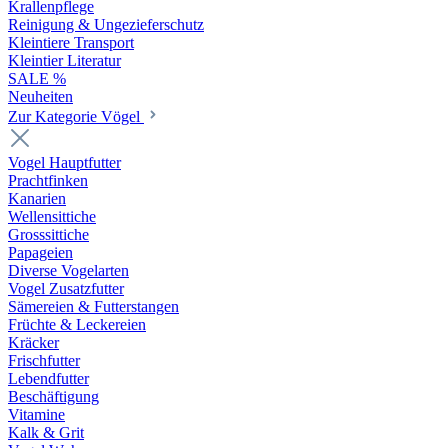
Krallenpflege
Reinigung & Ungezieferschutz
Kleintiere Transport
Kleintier Literatur
SALE %
Neuheiten
Zur Kategorie Vögel
Vogel Hauptfutter
Prachtfinken
Kanarien
Wellensittiche
Grosssittiche
Papageien
Diverse Vogelarten
Vogel Zusatzfutter
Sämereien & Futterstangen
Früchte & Leckereien
Kräcker
Frischfutter
Lebendfutter
Beschäftigung
Vitamine
Kalk & Grit