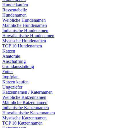
Hunde kaufen
Rassentabelle
Hundenamen
Weibliche Hundenamen
Männliche Hundenamen
Indianische Hundenamen
Hawaiianische Hundenamen
Mystische Hundenamen
TOP 10 Hundenamen
Katzen
Anatomie
Anschaffung
Grundausstattung
Futter
Impfplan
Katzen kaufen
Ungeziefer
Katzennamen / Katernamen
Weibliche Katzennamen
Männliche Katzennamen
Indianische Katzennamen
Hawaiianische Katzennamen
Mystische Katzennamen
TOP 10 Katzennamen