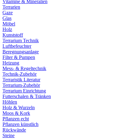
Vitamine & Mineralien
Terrarien
Gaze
Glas
Möbel
Holz
Kunststoff
Terrarium Technik
Luftbefeuchter
Beregnungsanlage
Filter & Pumpen
Heizung
Mess- & Regeltechnik
Technik-Zubehör
Terraristik Literatur
Terrarium-Zubehör
Terrarium Einrichtung
Futterschalen & Tränken
Höhlen
Holz & Wurzeln
Moos & Kork
Pflanzen echt
Pflanzen künstlich
Rückwände
Steine