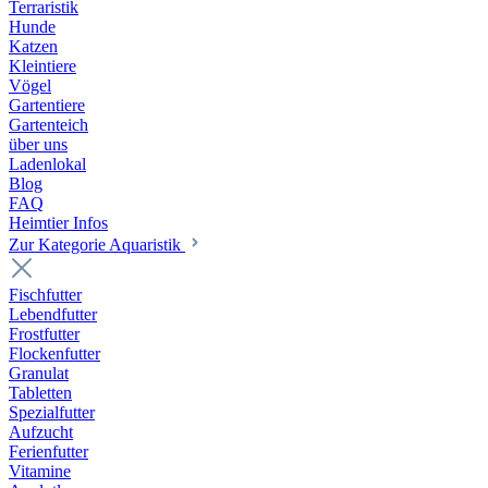
Terraristik
Hunde
Katzen
Kleintiere
Vögel
Gartentiere
Gartenteich
über uns
Ladenlokal
Blog
FAQ
Heimtier Infos
Zur Kategorie Aquaristik
Fischfutter
Lebendfutter
Frostfutter
Flockenfutter
Granulat
Tabletten
Spezialfutter
Aufzucht
Ferienfutter
Vitamine