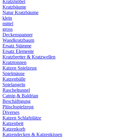
Kratzmöbel
Kratzbäume
Natur Kratzbäume
klein
mittel
gross
Deckenspanner
Wandkratzbaum
Ersatz Stämme
Ersatz Elemente
Kratzbretter & Kratzwellen
Kratztonnen
Katzen Spielzeug
Spielmäuse
Katzenbälle
Spielangeln
Rascheltunnel
Catnip & Baldrian
Beschäftigung
Plüschspielzeug
Diverses
Katzen Schlafplätze
Katzenbett
Katzenkorb
Katzendecken & Katzenkissen