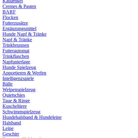
Kauartikel
Cremes & Pasten
BARF
Flocken
Futterzusätze
Ergänzungsmittel
Hunde Napf & Tränke
Napf & Tränke
Trinkbrunnen
Futterautomat
Trinkflaschen
Napfunterlage
Hunde Spielzeug
Apportieren & Werfen
Intelligenzspiele
Bälle
Welpenspielzeug
Quietschies
Taue & Ringe
Kuscheltiere
Schwimmspielzeug
Hundehalsband & Hundeleine
Halsband
Leine
Geschirr