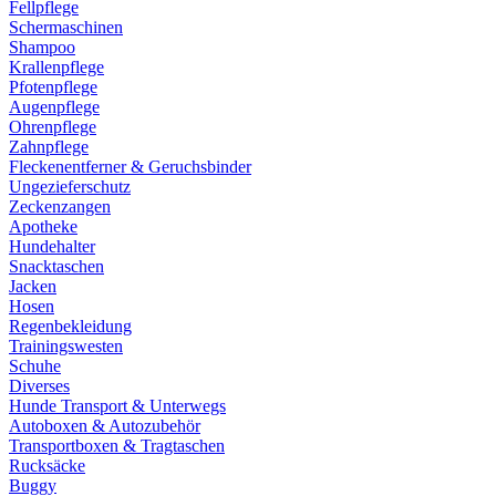
Fellpflege
Schermaschinen
Shampoo
Krallenpflege
Pfotenpflege
Augenpflege
Ohrenpflege
Zahnpflege
Fleckenentferner & Geruchsbinder
Ungezieferschutz
Zeckenzangen
Apotheke
Hundehalter
Snacktaschen
Jacken
Hosen
Regenbekleidung
Trainingswesten
Schuhe
Diverses
Hunde Transport & Unterwegs
Autoboxen & Autozubehör
Transportboxen & Tragtaschen
Rucksäcke
Buggy