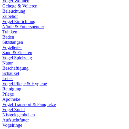
Vogel Wohnen
Gehege & Volieren
Beleuchtung
Zubehör
Vogel Einrichtung
Näpfe & Futterspender
Tränken
Baden
Sitzstangen
Vogelleiter
Sand & Einstreu
Vogel Spielzeug
Natur
Beschäftigung
Schaukel
Leiter
Vogel Pflege & Hygiene
Reinigung
Pflege
Apotheke
Vogel Transport & Fangnetze
Vogel Zucht
Nistgelegenheiten
Aufzuchtfutter
Vogelringe