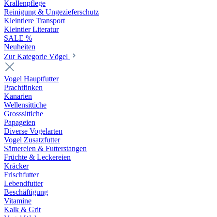
Krallenpflege
Reinigung & Ungezieferschutz
Kleintiere Transport
Kleintier Literatur
SALE %
Neuheiten
Zur Kategorie Vögel
Vogel Hauptfutter
Prachtfinken
Kanarien
Wellensittiche
Grosssittiche
Papageien
Diverse Vogelarten
Vogel Zusatzfutter
Sämereien & Futterstangen
Früchte & Leckereien
Kräcker
Frischfutter
Lebendfutter
Beschäftigung
Vitamine
Kalk & Grit