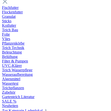
Fischfutter
Flockenfutter
Granulat
Sticks
Koifutter
Teich Bau
Folie
Vlies
Pflanzenkörbe
Teich Technik
Beleuchtung
Belüftung
Filter & Pumpen
UVC-Klärer
Teich Wasserpflege
Wasseraufbereitung
Algenmittel
Wassertest
Teichpflanzen
Zubehör
Gartenteich Literatur
SALE %
Neuheiten
Zur Kategorie Ladenlokal