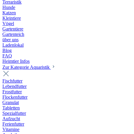
Terraristik
Hunde
Katzen
Kleintiere
Vögel
Gartentiere
Gartenteich
über uns
Ladenlokal
Blog
FAQ
Heimtier Infos
Zur Kategorie Aquaristik
Fischfutter
Lebendfutter
Frostfutter
Flockenfutter
Granulat
Tabletten
Spezialfutter
Aufzucht
Ferienfutter
Vitamine