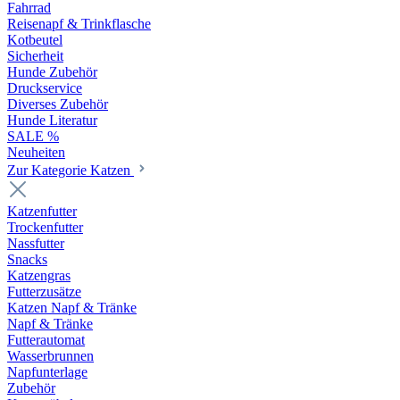
Fahrrad
Reisenapf & Trinkflasche
Kotbeutel
Sicherheit
Hunde Zubehör
Druckservice
Diverses Zubehör
Hunde Literatur
SALE %
Neuheiten
Zur Kategorie Katzen
Katzenfutter
Trockenfutter
Nassfutter
Snacks
Katzengras
Futterzusätze
Katzen Napf & Tränke
Napf & Tränke
Futterautomat
Wasserbrunnen
Napfunterlage
Zubehör