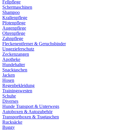
Fellpflege
Schermaschinen
Shampoo
Krallenpflege
Pfotenpflege
Augenpflege
Ohrenpflege
Zahnpflege
Fleckenentferner & Geruchsbinder
Ungezieferschutz
Zeckenzangen
Apotheke
Hundehalter
Snacktaschen
Jacken
Hosen
Regenbekleidung
Trainingswesten
Schuhe
Diverses
Hunde Transport & Unterwegs
Autoboxen & Autozubehör
Transportboxen & Tragtaschen
Rucksäcke
Buggy