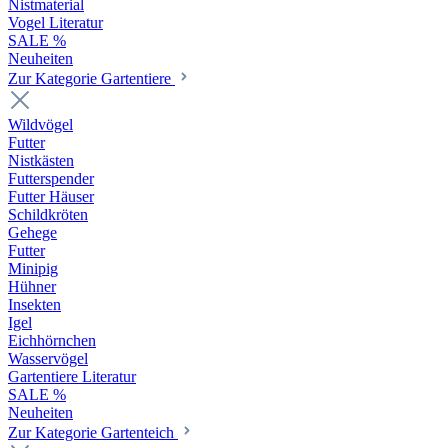
Nistmaterial
Vogel Literatur
SALE %
Neuheiten
Zur Kategorie Gartentiere
Wildvögel
Futter
Nistkästen
Futterspender
Futter Häuser
Schildkröten
Gehege
Futter
Minipig
Hühner
Insekten
Igel
Eichhörnchen
Wasservögel
Gartentiere Literatur
SALE %
Neuheiten
Zur Kategorie Gartenteich