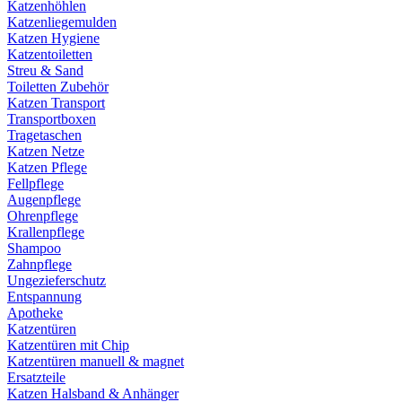
Katzenhöhlen
Katzenliegemulden
Katzen Hygiene
Katzentoiletten
Streu & Sand
Toiletten Zubehör
Katzen Transport
Transportboxen
Tragetaschen
Katzen Netze
Katzen Pflege
Fellpflege
Augenpflege
Ohrenpflege
Krallenpflege
Shampoo
Zahnpflege
Ungezieferschutz
Entspannung
Apotheke
Katzentüren
Katzentüren mit Chip
Katzentüren manuell & magnet
Ersatzteile
Katzen Halsband & Anhänger