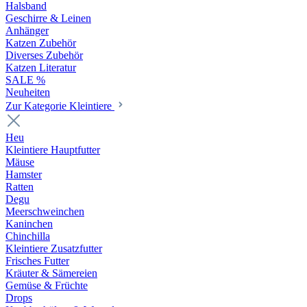
Halsband
Geschirre & Leinen
Anhänger
Katzen Zubehör
Diverses Zubehör
Katzen Literatur
SALE %
Neuheiten
Zur Kategorie Kleintiere
Heu
Kleintiere Hauptfutter
Mäuse
Hamster
Ratten
Degu
Meerschweinchen
Kaninchen
Chinchilla
Kleintiere Zusatzfutter
Frisches Futter
Kräuter & Sämereien
Gemüse & Früchte
Drops