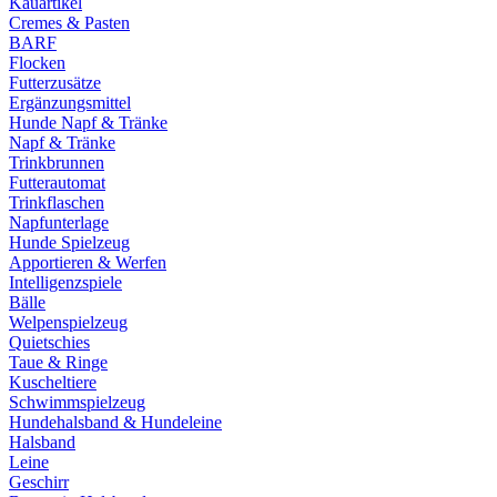
Kauartikel
Cremes & Pasten
BARF
Flocken
Futterzusätze
Ergänzungsmittel
Hunde Napf & Tränke
Napf & Tränke
Trinkbrunnen
Futterautomat
Trinkflaschen
Napfunterlage
Hunde Spielzeug
Apportieren & Werfen
Intelligenzspiele
Bälle
Welpenspielzeug
Quietschies
Taue & Ringe
Kuscheltiere
Schwimmspielzeug
Hundehalsband & Hundeleine
Halsband
Leine
Geschirr