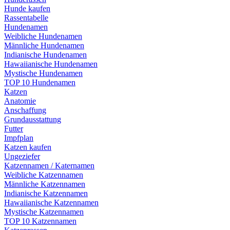
Hunde kaufen
Rassentabelle
Hundenamen
Weibliche Hundenamen
Männliche Hundenamen
Indianische Hundenamen
Hawaiianische Hundenamen
Mystische Hundenamen
TOP 10 Hundenamen
Katzen
Anatomie
Anschaffung
Grundausstattung
Futter
Impfplan
Katzen kaufen
Ungeziefer
Katzennamen / Katernamen
Weibliche Katzennamen
Männliche Katzennamen
Indianische Katzennamen
Hawaiianische Katzennamen
Mystische Katzennamen
TOP 10 Katzennamen