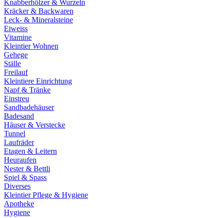
Knabberhölzer & Wurzeln
Kräcker & Backwaren
Leck- & Mineralsteine
Eiweiss
Vitamine
Kleintier Wohnen
Gehege
Ställe
Freilauf
Kleintiere Einrichtung
Napf & Tränke
Einstreu
Sandbadehäuser
Badesand
Häuser & Verstecke
Tunnel
Laufräder
Etagen & Leitern
Heuraufen
Nester & Bettli
Spiel & Spass
Diverses
Kleintier Pflege & Hygiene
Apotheke
Hygiene