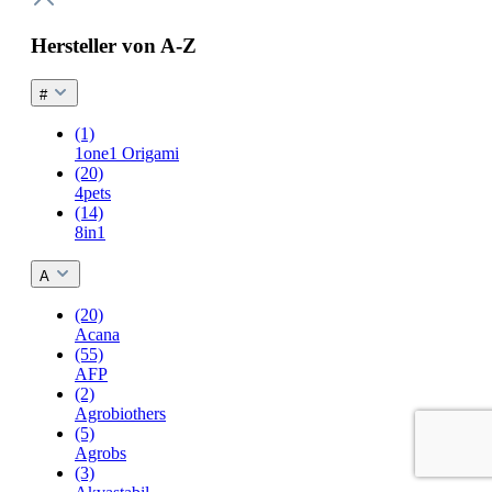
Hersteller von A-Z
#
(1)
1one1 Origami
(20)
4pets
(14)
8in1
A
(20)
Acana
(55)
AFP
(2)
Agrobiothers
(5)
Agrobs
(3)