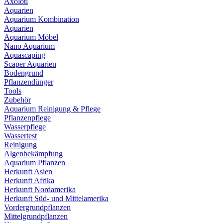
Axolotl
Aquarien
Aquarium Kombination
Aquarien
Aquarium Möbel
Nano Aquarium
Aquascaping
Scaper Aquarien
Bodengrund
Pflanzendünger
Tools
Zubehör
Aquarium Reinigung & Pflege
Pflanzenpflege
Wasserpflege
Wassertest
Reinigung
Algenbekämpfung
Aquarium Pflanzen
Herkunft Asien
Herkunft Afrika
Herkunft Nordamerika
Herkunft Süd- und Mittelamerika
Vordergrundpflanzen
Mittelgrundpflanzen