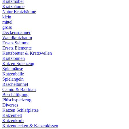
Kratzmöbel
Kratzbäume
Natur Kratzbäume
klein
mittel
gross
Deckenspanner
Wandkratzbaum
Ersatz Stämme
Ersatz Elemente
Kratzbretter & Kratzwellen
Kratztonnen
Katzen Spielzeug
Spielmäuse
Katzenbälle
Spielangeln
Rascheltunnel
Catnip & Baldrian
Beschäftigung
Plüschspielzeug
Diverses
Katzen Schlafplätze
Katzenbett
Katzenkorb
Katzendecken & Katzenkissen