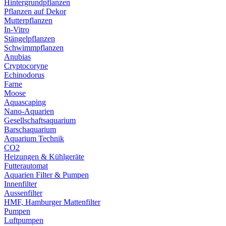
Hintergrundpflanzen
Pflanzen auf Dekor
Mutterpflanzen
In-Vitro
Stängelpflanzen
Schwimmpflanzen
Anubias
Cryptocoryne
Echinodorus
Farne
Moose
Aquascaping
Nano-Aquarien
Gesellschaftsaquarium
Barschaquarium
Aquarium Technik
CO2
Heizungen & Kühlgeräte
Futterautomat
Aquarien Filter & Pumpen
Innenfilter
Aussenfilter
HMF, Hamburger Mattenfilter
Pumpen
Luftpumpen