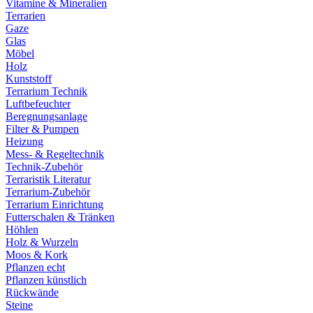
Vitamine & Mineralien
Terrarien
Gaze
Glas
Möbel
Holz
Kunststoff
Terrarium Technik
Luftbefeuchter
Beregnungsanlage
Filter & Pumpen
Heizung
Mess- & Regeltechnik
Technik-Zubehör
Terraristik Literatur
Terrarium-Zubehör
Terrarium Einrichtung
Futterschalen & Tränken
Höhlen
Holz & Wurzeln
Moos & Kork
Pflanzen echt
Pflanzen künstlich
Rückwände
Steine