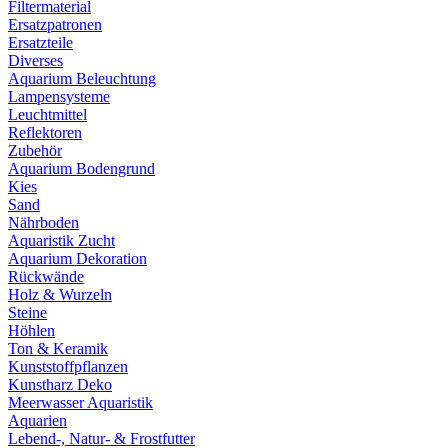
Filtermaterial
Ersatzpatronen
Ersatzteile
Diverses
Aquarium Beleuchtung
Lampensysteme
Leuchtmittel
Reflektoren
Zubehör
Aquarium Bodengrund
Kies
Sand
Nährboden
Aquaristik Zucht
Aquarium Dekoration
Rückwände
Holz & Wurzeln
Steine
Höhlen
Ton & Keramik
Kunststoffpflanzen
Kunstharz Deko
Meerwasser Aquaristik
Aquarien
Lebend-, Natur- & Frostfutter