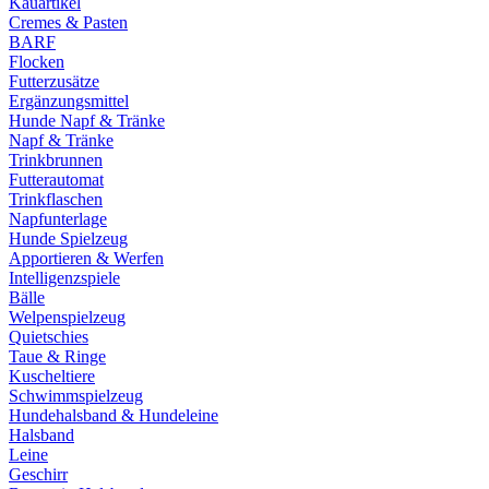
Kauartikel
Cremes & Pasten
BARF
Flocken
Futterzusätze
Ergänzungsmittel
Hunde Napf & Tränke
Napf & Tränke
Trinkbrunnen
Futterautomat
Trinkflaschen
Napfunterlage
Hunde Spielzeug
Apportieren & Werfen
Intelligenzspiele
Bälle
Welpenspielzeug
Quietschies
Taue & Ringe
Kuscheltiere
Schwimmspielzeug
Hundehalsband & Hundeleine
Halsband
Leine
Geschirr