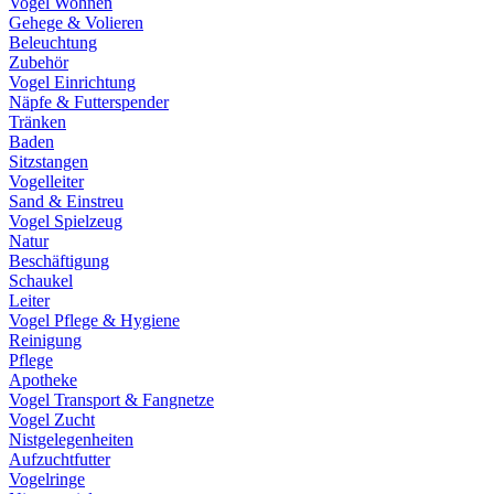
Vogel Wohnen
Gehege & Volieren
Beleuchtung
Zubehör
Vogel Einrichtung
Näpfe & Futterspender
Tränken
Baden
Sitzstangen
Vogelleiter
Sand & Einstreu
Vogel Spielzeug
Natur
Beschäftigung
Schaukel
Leiter
Vogel Pflege & Hygiene
Reinigung
Pflege
Apotheke
Vogel Transport & Fangnetze
Vogel Zucht
Nistgelegenheiten
Aufzuchtfutter
Vogelringe