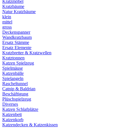
Kratzmöbel
Kratzbäume
Natur Kratzbäume
klein
mittel
gross
Deckenspanner
Wandkratzbaum
Ersatz Stämme
Ersatz Elemente
Kratzbretter & Kratzwellen
Kratztonnen
Katzen Spielzeug
Spielmäuse
Katzenbälle
Spielangeln
Rascheltunnel
Catnip & Baldrian
Beschäftigung
Plüschspielzeug
Diverses
Katzen Schlafplätze
Katzenbett
Katzenkorb
Katzendecken & Katzenkissen