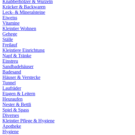
Knabberhölzer & Wurzeln
Kräcker & Backwaren
Leck- & Mineralsteine
Eiweiss
Vitamine
Kleintier Wohnen
Gehege
Ställe
Freilauf
Kleintiere Einrichtung
Napf & Tränke
Einstreu
Sandbadehäuser
Badesand
Häuser & Verstecke
Tunnel
Laufräder
Etagen & Leitern
Heuraufen
Nester & Bettli
Spiel & Spass
Diverses
Kleintier Pflege & Hygiene
Apotheke
Hygiene