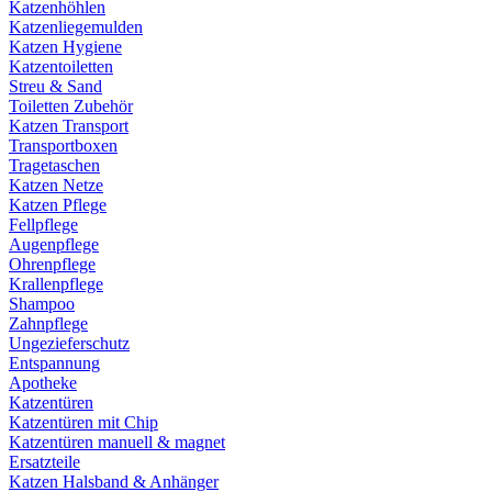
Katzenhöhlen
Katzenliegemulden
Katzen Hygiene
Katzentoiletten
Streu & Sand
Toiletten Zubehör
Katzen Transport
Transportboxen
Tragetaschen
Katzen Netze
Katzen Pflege
Fellpflege
Augenpflege
Ohrenpflege
Krallenpflege
Shampoo
Zahnpflege
Ungezieferschutz
Entspannung
Apotheke
Katzentüren
Katzentüren mit Chip
Katzentüren manuell & magnet
Ersatzteile
Katzen Halsband & Anhänger