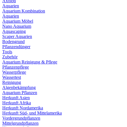
Axolotl
Aquarien
Aquarium Kombination
Aquarien
Aquarium Möbel
Nano Aquarium
Aquascaping
Scaper Aquarien
Bodengrund
Pflanzendünger
Tools
Zubehör
Aquarium Reinigung & Pflege
Pflanzenpflege
Wasserpflege
Wassertest
Reinigung
Algenbekämpfung
Aquarium Pflanzen
Herkunft Asien
Herkunft Afrika
Herkunft Nordamerika
Herkunft Süd- und Mittelamerika
Vordergrundpflanzen
Mittelgrundpflanzen