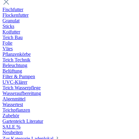
Fischfutter
Flockenfutter
Granulat
Sticks
Koifutter
Teich Bau
Folie
Vlies
Pflanzenkörbe
Teich Technik
Beleuchtung
Belüftung
Filter & Pumpen
UVC-Klärer
Teich Wasserpflege
Wasseraufbereitung
Algenmittel
Wassertest
Teichpflanzen
Zubehör
Gartenteich Literatur
SALE %
Neuheiten
Zur Kategorie Ladenlokal