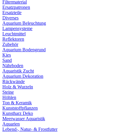
Filtermaterial
Ersatzpatronen
Ersatzteile
Diverses
Aquarium Beleuchtung
Lampensysteme
Leuchtmittel
Reflektoren
Zubehör
Aquarium Bodengrund
Kies
Sand
Nährboden
Aquaristik Zucht
Aquarium Dekoration
Rückwände
Holz & Wurzeln
Steine
Höhlen
Ton & Keramik
Kunststoffpflanzen
Kunstharz Deko
Meerwasser Aquaristik
Aquarien
Lebend-, Natur- & Frostfutter