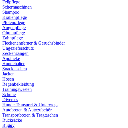
Fellpflege
Schermaschinen
Shampoo
Krallenpflege
Pfotenpflege
Augenpflege
Ohrenpflege
Zahnpflege
Fleckenentferner & Geruchsbinder
Ungezieferschutz
Zeckenzangen
Apotheke
Hundehalter
Snacktaschen
Jacken
Hosen
Regenbekleidung
Trainingswesten
Schuhe
Diverses
Hunde Transport & Unterwegs
Autoboxen & Autozubehör
Transportboxen & Tragtaschen
Rucksäcke
Buggy