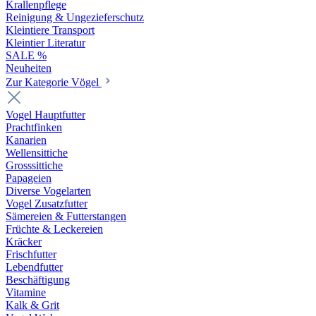
Krallenpflege
Reinigung & Ungezieferschutz
Kleintiere Transport
Kleintier Literatur
SALE %
Neuheiten
Zur Kategorie Vögel
Vogel Hauptfutter
Prachtfinken
Kanarien
Wellensittiche
Grosssittiche
Papageien
Diverse Vogelarten
Vogel Zusatzfutter
Sämereien & Futterstangen
Früchte & Leckereien
Kräcker
Frischfutter
Lebendfutter
Beschäftigung
Vitamine
Kalk & Grit