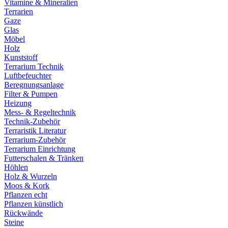
Vitamine & Mineralien
Terrarien
Gaze
Glas
Möbel
Holz
Kunststoff
Terrarium Technik
Luftbefeuchter
Beregnungsanlage
Filter & Pumpen
Heizung
Mess- & Regeltechnik
Technik-Zubehör
Terraristik Literatur
Terrarium-Zubehör
Terrarium Einrichtung
Futterschalen & Tränken
Höhlen
Holz & Wurzeln
Moos & Kork
Pflanzen echt
Pflanzen künstlich
Rückwände
Steine