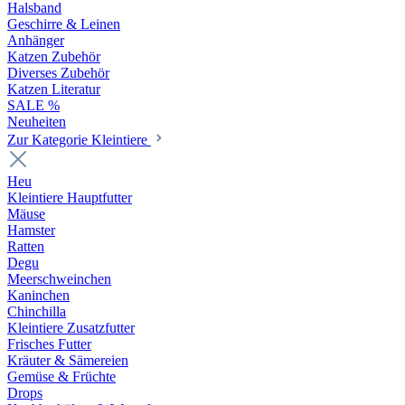
Halsband
Geschirre & Leinen
Anhänger
Katzen Zubehör
Diverses Zubehör
Katzen Literatur
SALE %
Neuheiten
Zur Kategorie Kleintiere
Heu
Kleintiere Hauptfutter
Mäuse
Hamster
Ratten
Degu
Meerschweinchen
Kaninchen
Chinchilla
Kleintiere Zusatzfutter
Frisches Futter
Kräuter & Sämereien
Gemüse & Früchte
Drops