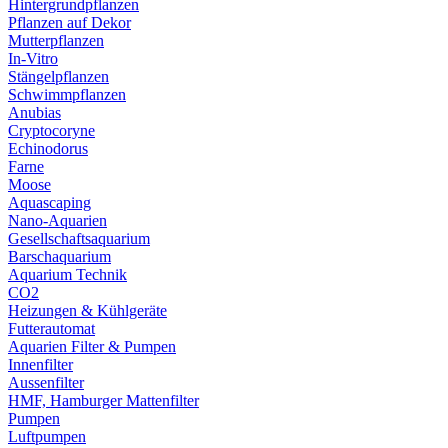
Hintergrundpflanzen
Pflanzen auf Dekor
Mutterpflanzen
In-Vitro
Stängelpflanzen
Schwimmpflanzen
Anubias
Cryptocoryne
Echinodorus
Farne
Moose
Aquascaping
Nano-Aquarien
Gesellschaftsaquarium
Barschaquarium
Aquarium Technik
CO2
Heizungen & Kühlgeräte
Futterautomat
Aquarien Filter & Pumpen
Innenfilter
Aussenfilter
HMF, Hamburger Mattenfilter
Pumpen
Luftpumpen