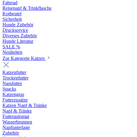
Fahrrad
Reisenapf & Trinkflasche
Kotbeutel
Sicherheit
Hunde Zubehör
Druckservice
Diverses Zubehör
Hunde Literatur
SALE %
Neuheiten
Zur Kategorie Katzen
Katzenfutter
Trockenfutter
Nassfutter
Snacks
Katzengras
Futterzusätze
Katzen Napf & Tränke
Napf & Tränke
Futterautomat
Wasserbrunnen
Napfunterlage
Zubehör