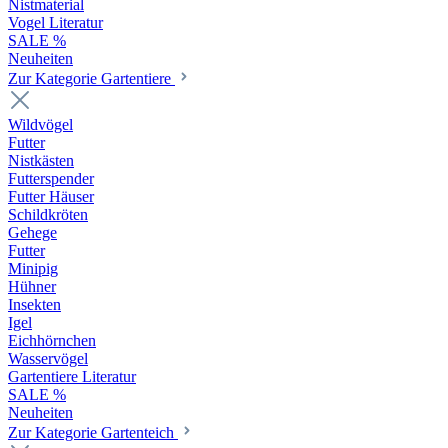
Nistmaterial
Vogel Literatur
SALE %
Neuheiten
Zur Kategorie Gartentiere
Wildvögel
Futter
Nistkästen
Futterspender
Futter Häuser
Schildkröten
Gehege
Futter
Minipig
Hühner
Insekten
Igel
Eichhörnchen
Wasservögel
Gartentiere Literatur
SALE %
Neuheiten
Zur Kategorie Gartenteich