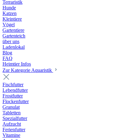
Terraristik
Hunde
Katzen
Kleintiere
Vögel
Gartentiere
Gartenteich
über uns
Ladenlokal
Blog
FAQ
Heimtier Infos
Zur Kategorie Aquaristik
Fischfutter
Lebendfutter
Frostfutter
Flockenfutter
Granulat
Tabletten
Spezialfutter
Aufzucht
Ferienfutter
Vitamine