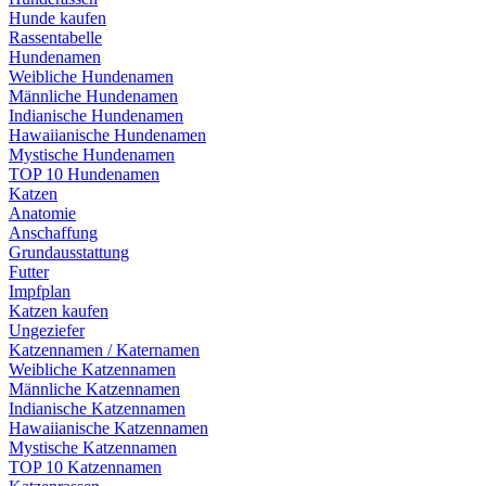
Hunde kaufen
Rassentabelle
Hundenamen
Weibliche Hundenamen
Männliche Hundenamen
Indianische Hundenamen
Hawaiianische Hundenamen
Mystische Hundenamen
TOP 10 Hundenamen
Katzen
Anatomie
Anschaffung
Grundausstattung
Futter
Impfplan
Katzen kaufen
Ungeziefer
Katzennamen / Katernamen
Weibliche Katzennamen
Männliche Katzennamen
Indianische Katzennamen
Hawaiianische Katzennamen
Mystische Katzennamen
TOP 10 Katzennamen