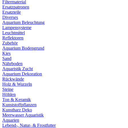
Filtermaterial
Ersatzpatronen
Ersatzteile
Diverses
Aquarium Beleuchtung
Lampensysteme
Leuchtmittel
Reflektoren
Zubehör
Aquarium Bodengrund
Kies
Sand
Nährboden
Aquaristik Zucht
Aquarium Dekoration
Rückwände
Holz & Wurzeln
Steine
Höhlen
Ton & Keramik
Kunststoffpflanzen
Kunstharz Deko
Meerwasser Aquaristik
Aquarien
Lebend-, Natur- & Frostfutter