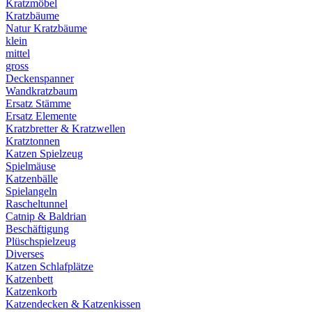
Kratzmöbel
Kratzbäume
Natur Kratzbäume
klein
mittel
gross
Deckenspanner
Wandkratzbaum
Ersatz Stämme
Ersatz Elemente
Kratzbretter & Kratzwellen
Kratztonnen
Katzen Spielzeug
Spielmäuse
Katzenbälle
Spielangeln
Rascheltunnel
Catnip & Baldrian
Beschäftigung
Plüschspielzeug
Diverses
Katzen Schlafplätze
Katzenbett
Katzenkorb
Katzendecken & Katzenkissen