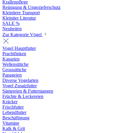
Krallenpflege
Reinigung & Ungezieferschutz
Kleintiere Transport
Kleintier Literatur
SALE %
Neuheiten
Zur Kategorie Vögel
Vogel Hauptfutter
Prachtfinken
Kanarien
Wellensittiche
Grosssittiche
Papageien
Diverse Vogelarten
Vogel Zusatzfutter
Sämereien & Futterstangen
Früchte & Leckereien
Kräcker
Frischfutter
Lebendfutter
Beschäftigung
Vitamine
Kalk & Grit