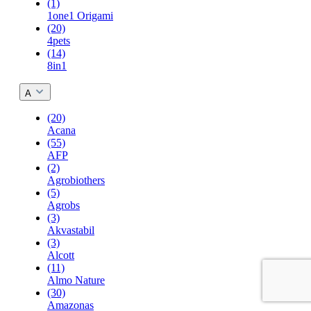
(1)
1one1 Origami
(20)
4pets
(14)
8in1
A
(20)
Acana
(55)
AFP
(2)
Agrobiothers
(5)
Agrobs
(3)
Akvastabil
(3)
Alcott
(11)
Almo Nature
(30)
Amazonas