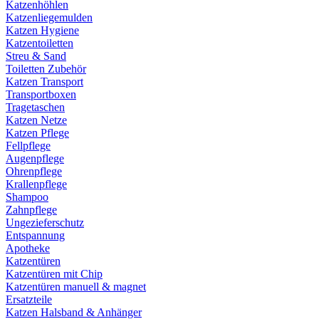
Katzenhöhlen
Katzenliegemulden
Katzen Hygiene
Katzentoiletten
Streu & Sand
Toiletten Zubehör
Katzen Transport
Transportboxen
Tragetaschen
Katzen Netze
Katzen Pflege
Fellpflege
Augenpflege
Ohrenpflege
Krallenpflege
Shampoo
Zahnpflege
Ungezieferschutz
Entspannung
Apotheke
Katzentüren
Katzentüren mit Chip
Katzentüren manuell & magnet
Ersatzteile
Katzen Halsband & Anhänger