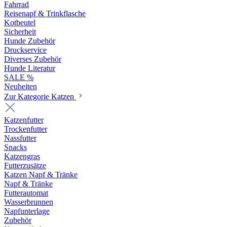
Fahrrad
Reisenapf & Trinkflasche
Kotbeutel
Sicherheit
Hunde Zubehör
Druckservice
Diverses Zubehör
Hunde Literatur
SALE %
Neuheiten
Zur Kategorie Katzen
Katzenfutter
Trockenfutter
Nassfutter
Snacks
Katzengras
Futterzusätze
Katzen Napf & Tränke
Napf & Tränke
Futterautomat
Wasserbrunnen
Napfunterlage
Zubehör