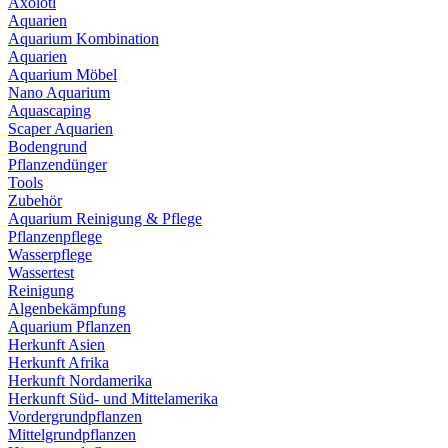
Axolotl
Aquarien
Aquarium Kombination
Aquarien
Aquarium Möbel
Nano Aquarium
Aquascaping
Scaper Aquarien
Bodengrund
Pflanzendünger
Tools
Zubehör
Aquarium Reinigung & Pflege
Pflanzenpflege
Wasserpflege
Wassertest
Reinigung
Algenbekämpfung
Aquarium Pflanzen
Herkunft Asien
Herkunft Afrika
Herkunft Nordamerika
Herkunft Süd- und Mittelamerika
Vordergrundpflanzen
Mittelgrundpflanzen