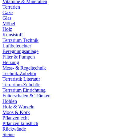
Vitamine & Mineralien
Terrarien
Gaze
Glas
Möbel
Holz
Kunststoff
Terrarium Technik
Luftbefeuchter
Beregnungsanlage
Filter & Pumpen
Heizung
Mess- & Regeltechnik
Technik-Zubehör
Terraristik Literatur
Terrarium-Zubehör
Terrarium Einrichtung
Futterschalen & Tränken
Höhlen
Holz & Wurzeln
Moos & Kork
Pflanzen echt
Pflanzen künstlich
Rückwände
Steine