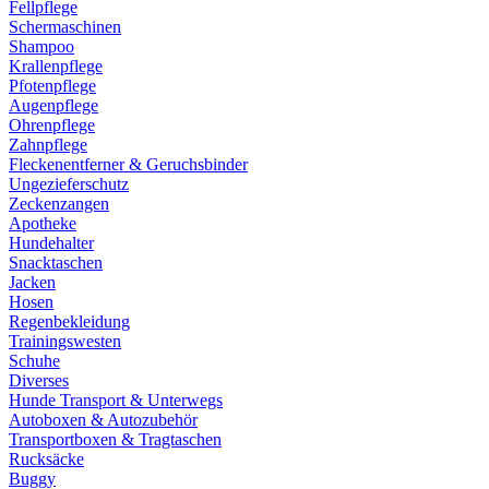
Fellpflege
Schermaschinen
Shampoo
Krallenpflege
Pfotenpflege
Augenpflege
Ohrenpflege
Zahnpflege
Fleckenentferner & Geruchsbinder
Ungezieferschutz
Zeckenzangen
Apotheke
Hundehalter
Snacktaschen
Jacken
Hosen
Regenbekleidung
Trainingswesten
Schuhe
Diverses
Hunde Transport & Unterwegs
Autoboxen & Autozubehör
Transportboxen & Tragtaschen
Rucksäcke
Buggy