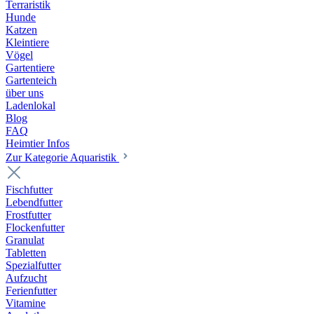
Terraristik
Hunde
Katzen
Kleintiere
Vögel
Gartentiere
Gartenteich
über uns
Ladenlokal
Blog
FAQ
Heimtier Infos
Zur Kategorie Aquaristik
Fischfutter
Lebendfutter
Frostfutter
Flockenfutter
Granulat
Tabletten
Spezialfutter
Aufzucht
Ferienfutter
Vitamine