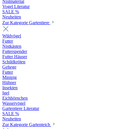
Nistmaterial
Vogel Literatur
SALE %
Neuheiten
Zur Kategorie Gartentiere
Wildvögel
Futter
Nistkästen
Futterspender
Futter Häuser
Schildkröten
Gehege
Futter
Minipig
Hühner
Insekten
Igel
Eichhörnchen
Wasservögel
Gartentiere Literatur
SALE %
Neuheiten
Zur Kategorie Gartenteich