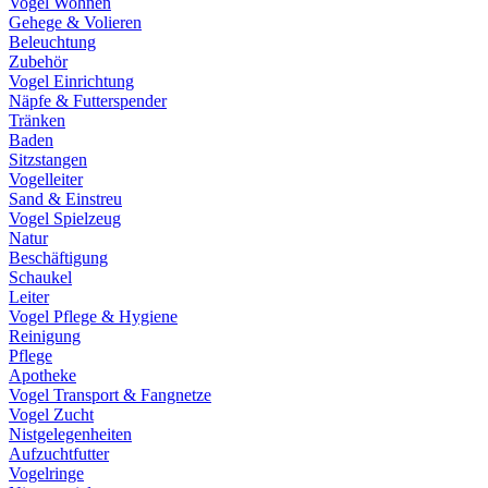
Vogel Wohnen
Gehege & Volieren
Beleuchtung
Zubehör
Vogel Einrichtung
Näpfe & Futterspender
Tränken
Baden
Sitzstangen
Vogelleiter
Sand & Einstreu
Vogel Spielzeug
Natur
Beschäftigung
Schaukel
Leiter
Vogel Pflege & Hygiene
Reinigung
Pflege
Apotheke
Vogel Transport & Fangnetze
Vogel Zucht
Nistgelegenheiten
Aufzuchtfutter
Vogelringe