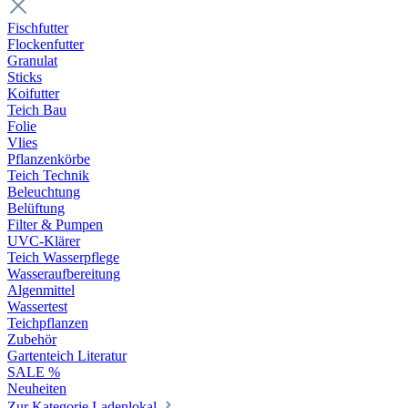
Fischfutter
Flockenfutter
Granulat
Sticks
Koifutter
Teich Bau
Folie
Vlies
Pflanzenkörbe
Teich Technik
Beleuchtung
Belüftung
Filter & Pumpen
UVC-Klärer
Teich Wasserpflege
Wasseraufbereitung
Algenmittel
Wassertest
Teichpflanzen
Zubehör
Gartenteich Literatur
SALE %
Neuheiten
Zur Kategorie Ladenlokal