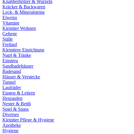
Knabberhölzer & Wurzeln
Kräcker & Backwaren
Leck- & Mineralsteine
Eiweiss
Vitamine
Kleintier Wohnen
Gehege
Ställe
Freilauf
Kleintiere Einrichtung
Napf & Tränke
Einstreu
Sandbadehäuser
Badesand
Häuser & Verstecke
Tunnel
Laufräder
Etagen & Leitern
Heuraufen
Nester & Bettli
Spiel & Spass
Diverses
Kleintier Pflege & Hygiene
Apotheke
Hygiene