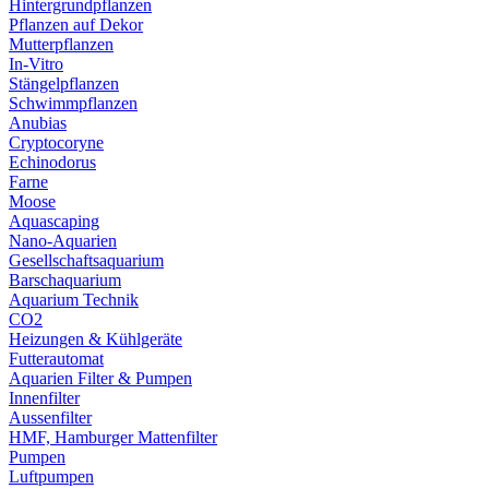
Hintergrundpflanzen
Pflanzen auf Dekor
Mutterpflanzen
In-Vitro
Stängelpflanzen
Schwimmpflanzen
Anubias
Cryptocoryne
Echinodorus
Farne
Moose
Aquascaping
Nano-Aquarien
Gesellschaftsaquarium
Barschaquarium
Aquarium Technik
CO2
Heizungen & Kühlgeräte
Futterautomat
Aquarien Filter & Pumpen
Innenfilter
Aussenfilter
HMF, Hamburger Mattenfilter
Pumpen
Luftpumpen