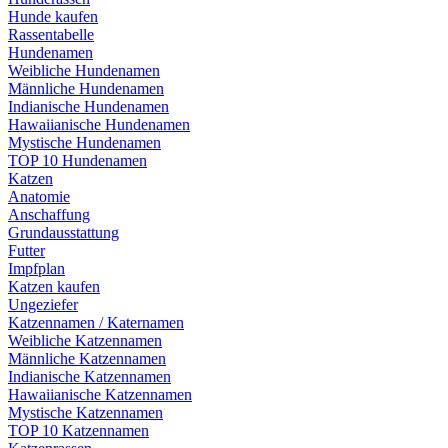
Hunde kaufen
Rassentabelle
Hundenamen
Weibliche Hundenamen
Männliche Hundenamen
Indianische Hundenamen
Hawaiianische Hundenamen
Mystische Hundenamen
TOP 10 Hundenamen
Katzen
Anatomie
Anschaffung
Grundausstattung
Futter
Impfplan
Katzen kaufen
Ungeziefer
Katzennamen / Katernamen
Weibliche Katzennamen
Männliche Katzennamen
Indianische Katzennamen
Hawaiianische Katzennamen
Mystische Katzennamen
TOP 10 Katzennamen