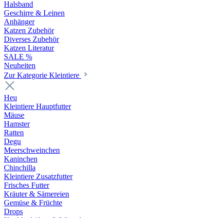
Halsband
Geschirre & Leinen
Anhänger
Katzen Zubehör
Diverses Zubehör
Katzen Literatur
SALE %
Neuheiten
Zur Kategorie Kleintiere
Heu
Kleintiere Hauptfutter
Mäuse
Hamster
Ratten
Degu
Meerschweinchen
Kaninchen
Chinchilla
Kleintiere Zusatzfutter
Frisches Futter
Kräuter & Sämereien
Gemüse & Früchte
Drops