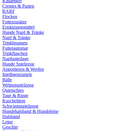
Kauartikel
Cremes & Pasten
BARF
Flocken
Futterzusätze
Ergänzungsmittel
Hunde Napf & Tränke
Napf & Tränke
Trinkbrunnen
Futterautomat
Trinkflaschen
Napfunterlage
Hunde Spielzeug
Apportieren & Werfen
Intelligenzspiele
Bälle
Welpenspielzeug
Quietschies
Taue & Ringe
Kuscheltiere
Schwimmspielzeug
Hundehalsband & Hundeleine
Halsband
Leine
Geschirr