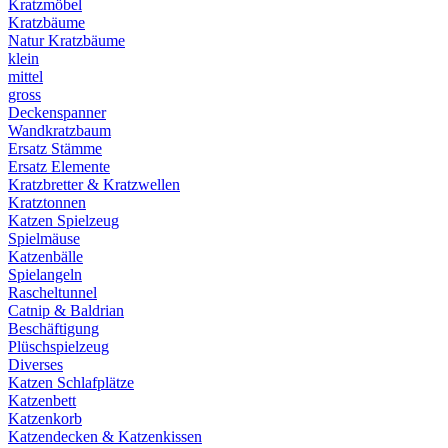
Kratzmöbel
Kratzbäume
Natur Kratzbäume
klein
mittel
gross
Deckenspanner
Wandkratzbaum
Ersatz Stämme
Ersatz Elemente
Kratzbretter & Kratzwellen
Kratztonnen
Katzen Spielzeug
Spielmäuse
Katzenbälle
Spielangeln
Rascheltunnel
Catnip & Baldrian
Beschäftigung
Plüschspielzeug
Diverses
Katzen Schlafplätze
Katzenbett
Katzenkorb
Katzendecken & Katzenkissen