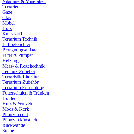
Vitamine & Mineralien
Terrarien
Gaze
Glas
Möbel
Holz
Kunststoff
Terrarium Technik
Luftbefeuchter
Beregnungsanlage
Filter & Pumpen
Heizung
Mess- & Regeltechnik
Technik-Zubehör
Terraristik Literatur
Terrarium-Zubehör
Terrarium Einrichtung
Futterschalen & Tränken
Höhlen
Holz & Wurzeln
Moos & Kork
Pflanzen echt
Pflanzen künstlich
Rückwände
Steine