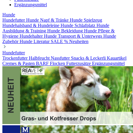
Ergänzungsmittel
Hunde
Hundefutter
Hunde Napf & Tränke
Hunde Spielzeug
Hundehalsband & Hundeleine
Hunde Schlafplatz
Hunde
Ausbildung & Training
Hunde Bekleidung
Hunde Pflege &
Hygiene
Hundehalter
Hunde Transport & Unterwegs
Hunde
Zubehör
Hunde Literatur
SALE %
Neuheiten
Hundefutter
Trockenfutter
Halbfeucht
Nassfutter
Snacks & Leckerli
Kauartikel
Cremes & Pasten
BARF
Flocken
Futterzusätze
Ergänzungsmittel