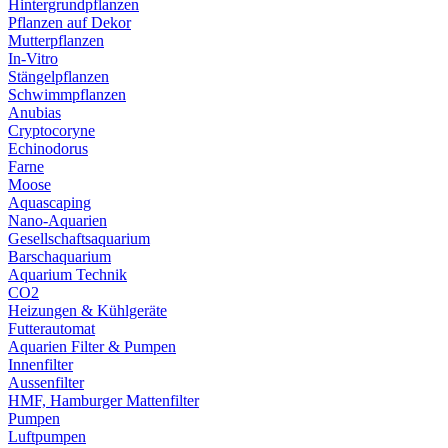
Hintergrundpflanzen
Pflanzen auf Dekor
Mutterpflanzen
In-Vitro
Stängelpflanzen
Schwimmpflanzen
Anubias
Cryptocoryne
Echinodorus
Farne
Moose
Aquascaping
Nano-Aquarien
Gesellschaftsaquarium
Barschaquarium
Aquarium Technik
CO2
Heizungen & Kühlgeräte
Futterautomat
Aquarien Filter & Pumpen
Innenfilter
Aussenfilter
HMF, Hamburger Mattenfilter
Pumpen
Luftpumpen