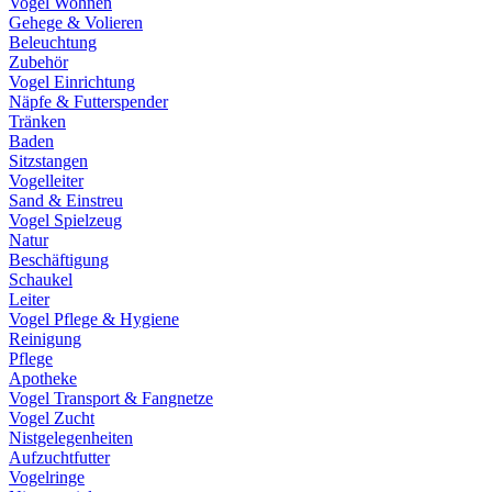
Vogel Wohnen
Gehege & Volieren
Beleuchtung
Zubehör
Vogel Einrichtung
Näpfe & Futterspender
Tränken
Baden
Sitzstangen
Vogelleiter
Sand & Einstreu
Vogel Spielzeug
Natur
Beschäftigung
Schaukel
Leiter
Vogel Pflege & Hygiene
Reinigung
Pflege
Apotheke
Vogel Transport & Fangnetze
Vogel Zucht
Nistgelegenheiten
Aufzuchtfutter
Vogelringe