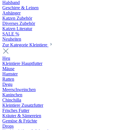
Halsband
Geschirre & Leinen
Anhänger
Katzen Zubehör
Diverses Zubehör
Katzen Literatur
SALE %
Neuheiten
Zur Kategorie Kleintiere
Heu
Kleintiere Hauptfutter
Mäuse
Hamster
Ratten
Degu
Meerschweinchen
Kaninchen
Chinchilla
Kleintiere Zusatzfutter
Frisches Futter
Kräuter & Sämereien
Gemüse & Früchte
Drops