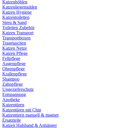
Katzenhöhlen
Katzenliegemulden
Katzen Hygiene
Katzentoiletten
Streu & Sand
Toiletten Zubehör
Katzen Transport
Transportboxen
Tragetaschen
Katzen Netze
Katzen Pflege
Fellpflege
Augenpflege
Ohrenpflege
Krallenpflege
Shampoo
Zahnpflege
Ungezieferschutz
Entspannung
Apotheke
Katzentüren
Katzentüren mit Chip
Katzentüren manuell & magnet
Ersatzteile
Katzen Halsband & Anhänger