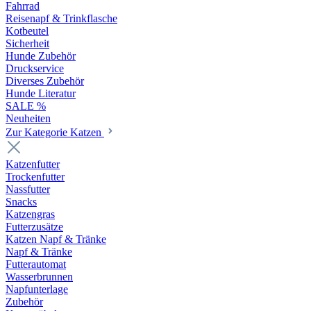
Fahrrad
Reisenapf & Trinkflasche
Kotbeutel
Sicherheit
Hunde Zubehör
Druckservice
Diverses Zubehör
Hunde Literatur
SALE %
Neuheiten
Zur Kategorie Katzen
Katzenfutter
Trockenfutter
Nassfutter
Snacks
Katzengras
Futterzusätze
Katzen Napf & Tränke
Napf & Tränke
Futterautomat
Wasserbrunnen
Napfunterlage
Zubehör