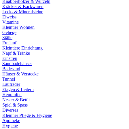
Knabberhölzer & Wurzeln
Kräcker & Backwaren
Leck- & Mineralsteine
Eiweiss
Vitamine
Kleintier Wohnen
Gehege
Ställe
Freilauf
Kleintiere Einrichtung
Napf & Tränke
Einstreu
Sandbadehäuser
Badesand
Häuser & Verstecke
Tunnel
Laufräder
Etagen & Leitern
Heuraufen
Nester & Bettli
Spiel & Spass
Diverses
Kleintier Pflege & Hygiene
Apotheke
Hygiene