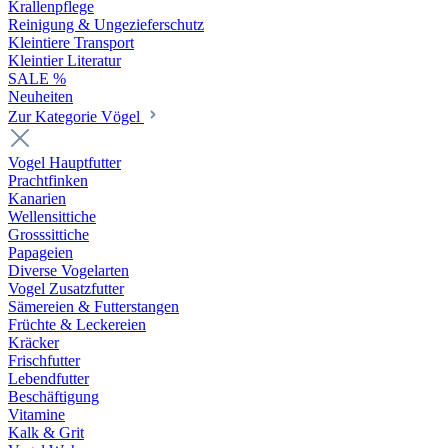
Krallenpflege
Reinigung & Ungezieferschutz
Kleintiere Transport
Kleintier Literatur
SALE %
Neuheiten
Zur Kategorie Vögel
Vogel Hauptfutter
Prachtfinken
Kanarien
Wellensittiche
Grosssittiche
Papageien
Diverse Vogelarten
Vogel Zusatzfutter
Sämereien & Futterstangen
Früchte & Leckereien
Kräcker
Frischfutter
Lebendfutter
Beschäftigung
Vitamine
Kalk & Grit