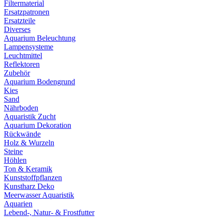
Filtermaterial
Ersatzpatronen
Ersatzteile
Diverses
Aquarium Beleuchtung
Lampensysteme
Leuchtmittel
Reflektoren
Zubehör
Aquarium Bodengrund
Kies
Sand
Nährboden
Aquaristik Zucht
Aquarium Dekoration
Rückwände
Holz & Wurzeln
Steine
Höhlen
Ton & Keramik
Kunststoffpflanzen
Kunstharz Deko
Meerwasser Aquaristik
Aquarien
Lebend-, Natur- & Frostfutter