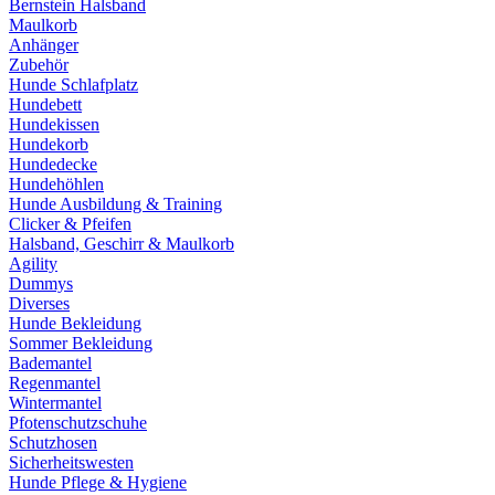
Bernstein Halsband
Maulkorb
Anhänger
Zubehör
Hunde Schlafplatz
Hundebett
Hundekissen
Hundekorb
Hundedecke
Hundehöhlen
Hunde Ausbildung & Training
Clicker & Pfeifen
Halsband, Geschirr & Maulkorb
Agility
Dummys
Diverses
Hunde Bekleidung
Sommer Bekleidung
Bademantel
Regenmantel
Wintermantel
Pfotenschutzschuhe
Schutzhosen
Sicherheitswesten
Hunde Pflege & Hygiene