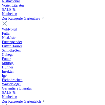
Nistmaterial
Vogel Literatur
SALE %
Neuheiten
Zur Kategorie Gartentiere
Wildvögel
Futter
Nistkästen
Futterspender
Futter Häuser
Schildkröten
Gehege
Futter
Minipig
Hühner
Insekten
Igel
Eichhörnchen
Wasservögel
Gartentiere Literatur
SALE %
Neuheiten
Zur Kategorie Gartenteich