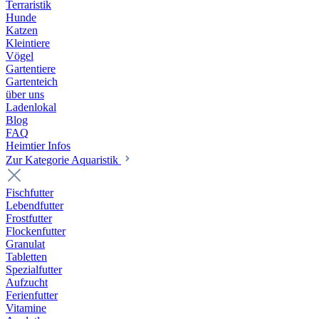
Terraristik
Hunde
Katzen
Kleintiere
Vögel
Gartentiere
Gartenteich
über uns
Ladenlokal
Blog
FAQ
Heimtier Infos
Zur Kategorie Aquaristik
Fischfutter
Lebendfutter
Frostfutter
Flockenfutter
Granulat
Tabletten
Spezialfutter
Aufzucht
Ferienfutter
Vitamine