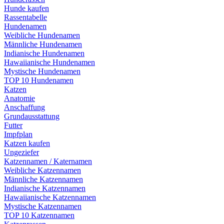
Hunde kaufen
Rassentabelle
Hundenamen
Weibliche Hundenamen
Männliche Hundenamen
Indianische Hundenamen
Hawaiianische Hundenamen
Mystische Hundenamen
TOP 10 Hundenamen
Katzen
Anatomie
Anschaffung
Grundausstattung
Futter
Impfplan
Katzen kaufen
Ungeziefer
Katzennamen / Katernamen
Weibliche Katzennamen
Männliche Katzennamen
Indianische Katzennamen
Hawaiianische Katzennamen
Mystische Katzennamen
TOP 10 Katzennamen