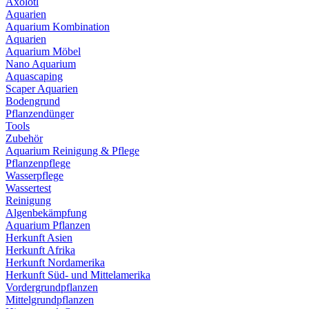
Axolotl
Aquarien
Aquarium Kombination
Aquarien
Aquarium Möbel
Nano Aquarium
Aquascaping
Scaper Aquarien
Bodengrund
Pflanzendünger
Tools
Zubehör
Aquarium Reinigung & Pflege
Pflanzenpflege
Wasserpflege
Wassertest
Reinigung
Algenbekämpfung
Aquarium Pflanzen
Herkunft Asien
Herkunft Afrika
Herkunft Nordamerika
Herkunft Süd- und Mittelamerika
Vordergrundpflanzen
Mittelgrundpflanzen