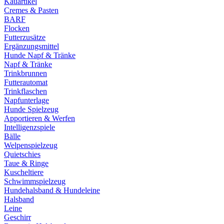
Kauartikel
Cremes & Pasten
BARF
Flocken
Futterzusätze
Ergänzungsmittel
Hunde Napf & Tränke
Napf & Tränke
Trinkbrunnen
Futterautomat
Trinkflaschen
Napfunterlage
Hunde Spielzeug
Apportieren & Werfen
Intelligenzspiele
Bälle
Welpenspielzeug
Quietschies
Taue & Ringe
Kuscheltiere
Schwimmspielzeug
Hundehalsband & Hundeleine
Halsband
Leine
Geschirr