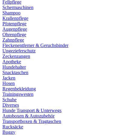
Fellpflege
Schermaschinen
Shampoo
Krallenpflege
Pfotenpflege
Augenpflege
Ohrenpflege
Zahnpflege
Fleckenentferner & Geruchsbinder
Ungezieferschutz
Zeckenzangen
Apotheke
Hundehalter
Snacktaschen
Jacken
Hosen
Regenbekleidung
Trainingswesten
Schuhe
Diverses
Hunde Transport & Unterwegs
Autoboxen & Autozubehör
Transportboxen & Tragtaschen
Rucksäcke
Buggy