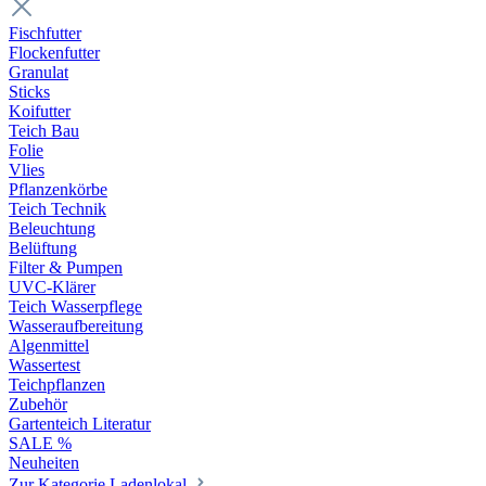
Fischfutter
Flockenfutter
Granulat
Sticks
Koifutter
Teich Bau
Folie
Vlies
Pflanzenkörbe
Teich Technik
Beleuchtung
Belüftung
Filter & Pumpen
UVC-Klärer
Teich Wasserpflege
Wasseraufbereitung
Algenmittel
Wassertest
Teichpflanzen
Zubehör
Gartenteich Literatur
SALE %
Neuheiten
Zur Kategorie Ladenlokal