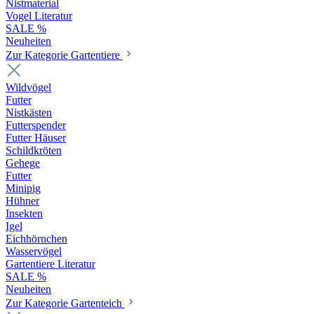
Nistmaterial
Vogel Literatur
SALE %
Neuheiten
Zur Kategorie Gartentiere
Wildvögel
Futter
Nistkästen
Futterspender
Futter Häuser
Schildkröten
Gehege
Futter
Minipig
Hühner
Insekten
Igel
Eichhörnchen
Wasservögel
Gartentiere Literatur
SALE %
Neuheiten
Zur Kategorie Gartenteich