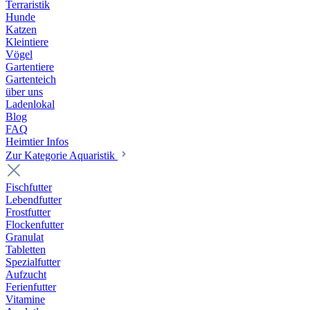
Terraristik
Hunde
Katzen
Kleintiere
Vögel
Gartentiere
Gartenteich
über uns
Ladenlokal
Blog
FAQ
Heimtier Infos
Zur Kategorie Aquaristik
Fischfutter
Lebendfutter
Frostfutter
Flockenfutter
Granulat
Tabletten
Spezialfutter
Aufzucht
Ferienfutter
Vitamine