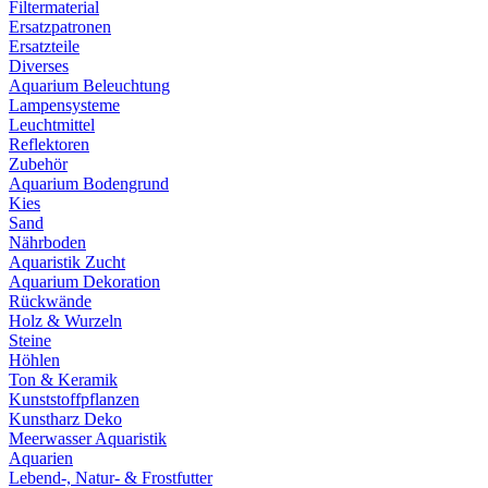
Filtermaterial
Ersatzpatronen
Ersatzteile
Diverses
Aquarium Beleuchtung
Lampensysteme
Leuchtmittel
Reflektoren
Zubehör
Aquarium Bodengrund
Kies
Sand
Nährboden
Aquaristik Zucht
Aquarium Dekoration
Rückwände
Holz & Wurzeln
Steine
Höhlen
Ton & Keramik
Kunststoffpflanzen
Kunstharz Deko
Meerwasser Aquaristik
Aquarien
Lebend-, Natur- & Frostfutter