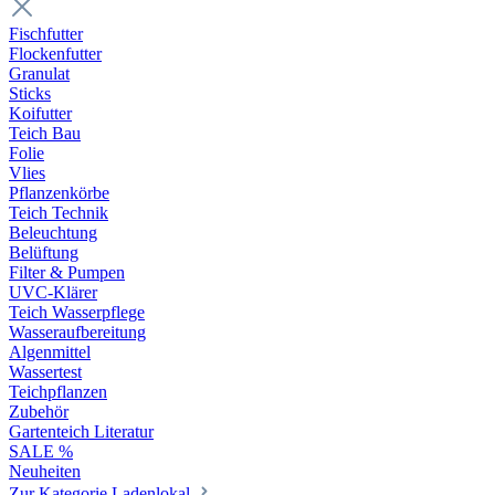
Fischfutter
Flockenfutter
Granulat
Sticks
Koifutter
Teich Bau
Folie
Vlies
Pflanzenkörbe
Teich Technik
Beleuchtung
Belüftung
Filter & Pumpen
UVC-Klärer
Teich Wasserpflege
Wasseraufbereitung
Algenmittel
Wassertest
Teichpflanzen
Zubehör
Gartenteich Literatur
SALE %
Neuheiten
Zur Kategorie Ladenlokal