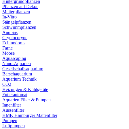
Hintergrundpflanzen
Pflanzen auf Dekor
Mutterpflanzen
In-Vitro
Stängelpflanzen
Schwimmpflanzen
Anubias
Cryptocoryne
Echinodorus
Farne
Moose
Aquascaping
Nano-Aquarien
Gesellschaftsaquarium
Barschaquarium
Aquarium Technik
CO2
Heizungen & Kühlgeräte
Futterautomat
Aquarien Filter & Pumpen
Innenfilter
Aussenfilter
HMF, Hamburger Mattenfilter
Pumpen
Luftpumpen