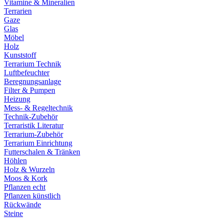
Vitamine & Mineralien
Terrarien
Gaze
Glas
Möbel
Holz
Kunststoff
Terrarium Technik
Luftbefeuchter
Beregnungsanlage
Filter & Pumpen
Heizung
Mess- & Regeltechnik
Technik-Zubehör
Terraristik Literatur
Terrarium-Zubehör
Terrarium Einrichtung
Futterschalen & Tränken
Höhlen
Holz & Wurzeln
Moos & Kork
Pflanzen echt
Pflanzen künstlich
Rückwände
Steine