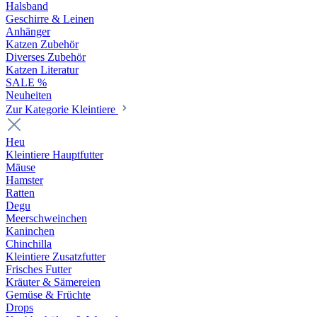
Halsband
Geschirre & Leinen
Anhänger
Katzen Zubehör
Diverses Zubehör
Katzen Literatur
SALE %
Neuheiten
Zur Kategorie Kleintiere
Heu
Kleintiere Hauptfutter
Mäuse
Hamster
Ratten
Degu
Meerschweinchen
Kaninchen
Chinchilla
Kleintiere Zusatzfutter
Frisches Futter
Kräuter & Sämereien
Gemüse & Früchte
Drops