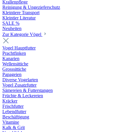
Krallenpflege
Reinigung & Ungezieferschutz
Kleintiere Transport
Kleintier Literatur
SALE %
Neuheiten
Zur Kategorie Vögel
Vogel Hauptfutter
Prachtfinken
Kanarien
Wellensittiche
Grosssittiche
Papageien
Diverse Vogelarten
Vogel Zusatzfutter
Sämereien & Futterstangen
Früchte & Leckereien
Kräcker
Frischfutter
Lebendfutter
Beschäftigung
Vitamine
Kalk & Grit