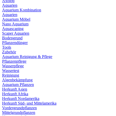
Axolotl
Aquarien
Aquarium Kombination
Aquarien
Aquarium Möbel
Nano Aquarium
Aquascaping
Scaper Aquarien
Bodengrund
Pflanzendünger
Tools
Zubehör
Aquarium Reinigung & Pflege
Pflanzenpflege
Wasserpflege
Wassertest
Reinigung
Algenbekämpfung
Aquarium Pflanzen
Herkunft Asien
Herkunft Afrika
Herkunft Nordamerika
Herkunft Süd- und Mittelamerika
Vordergrundpflanzen
Mittelgrundpflanzen