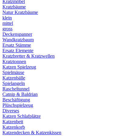
Kratzmöbel
Kratzbäume
Natur Kratzbäume
klein
mittel
gross
Deckenspanner
Wandkratzbaum
Ersatz Stämme
Ersatz Elemente
Kratzbretter & Kratzwellen
Kratztonnen
Katzen Spielzeug
Spielmäuse
Katzenbälle
Spielangeln
Rascheltunnel
Catnip & Baldrian
Beschäftigung
Plüschspielzeug
Diverses
Katzen Schlafplätze
Katzenbett
Katzenkorb
Katzendecken & Katzenkissen