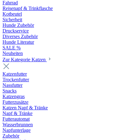
Fahrrad
Reisenapf & Trinkflasche
Kotbeutel
Sicherheit
Hunde Zubehör
Druckservice
Diverses Zubehör
Hunde Literatur
SALE %
Neuheiten
Zur Kategorie Katzen
Katzenfutter
Trockenfutter
Nassfutter
Snacks
Katzengras
Futterzusätze
Katzen Napf & Tränke
Napf & Tränke
Futterautomat
Wasserbrunnen
Napfunterlage
Zubehör