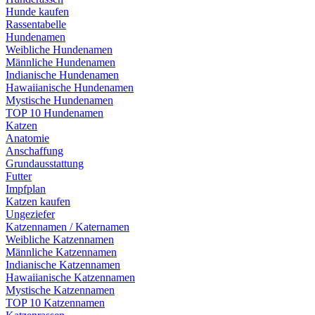
Hunde kaufen
Rassentabelle
Hundenamen
Weibliche Hundenamen
Männliche Hundenamen
Indianische Hundenamen
Hawaiianische Hundenamen
Mystische Hundenamen
TOP 10 Hundenamen
Katzen
Anatomie
Anschaffung
Grundausstattung
Futter
Impfplan
Katzen kaufen
Ungeziefer
Katzennamen / Katernamen
Weibliche Katzennamen
Männliche Katzennamen
Indianische Katzennamen
Hawaiianische Katzennamen
Mystische Katzennamen
TOP 10 Katzennamen