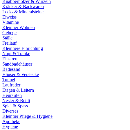
Knabberhölzer & Wurzeln
Kräcker & Backwaren
Leck- & Mineralsteine
Eiweiss
Vitamine
Kleintier Wohnen
Gehege
Ställe
Freilauf
Kleintiere Einrichtung
Napf & Tränke
Einstreu
Sandbadehäuser
Badesand
Häuser & Verstecke
Tunnel
Laufräder
Etagen & Leitern
Heuraufen
Nester & Bettli
Spiel & Spass
Diverses
Kleintier Pflege & Hygiene
Apotheke
Hygiene