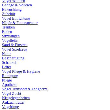
Vogel Wohnen
Gehege & Volieren
Beleuchtung
Zubehör
Vogel Einrichtung
Näpfe & Futterspender
Tränken
Baden
Sitzstangen
Vogelleiter
Sand & Einstreu
Vogel Spielzeug
Natur
Beschäftigung
Schaukel
Leiter
Vogel Pflege & Hygiene
Reinigung
Pflege
Apotheke
Vogel Transport & Fangnetze
Vogel Zucht
Nistgelegenheiten
Aufzuchtfutter
Vogelringe