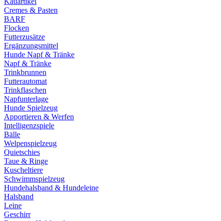
Kauartikel
Cremes & Pasten
BARF
Flocken
Futterzusätze
Ergänzungsmittel
Hunde Napf & Tränke
Napf & Tränke
Trinkbrunnen
Futterautomat
Trinkflaschen
Napfunterlage
Hunde Spielzeug
Apportieren & Werfen
Intelligenzspiele
Bälle
Welpenspielzeug
Quietschies
Taue & Ringe
Kuscheltiere
Schwimmspielzeug
Hundehalsband & Hundeleine
Halsband
Leine
Geschirr