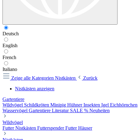
Deutsch
English
French
Italiano
Zeige alle Kategorien
Nistkästen
Zurück
Nistkästen anzeigen
Gartentiere
Wildvögel
Schildkröten
Minipig
Hühner
Insekten
Igel
Eichhörnchen
Wasservögel
Gartentiere Literatur
SALE %
Neuheiten
Wildvögel
Futter
Nistkästen
Futterspender
Futter Häuser
Nistkästen