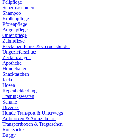
Fellpflege
Schermaschinen
Shampoo
Krallenpflege
Pfotenpflege
Augenpflege
Ohrenpflege
Zahnpflege
Fleckenentferner & Geruchsbinder
Ungezieferschutz
Zeckenzangen
Apotheke
Hundehalter
Snacktaschen
Jacken
Hosen
Regenbekleidung
Trainingswesten
Schuhe
Diverses
Hunde Transport & Unterwegs
Autoboxen & Autozubehör
Transportboxen & Tragtaschen
Rucksäcke
Buggy