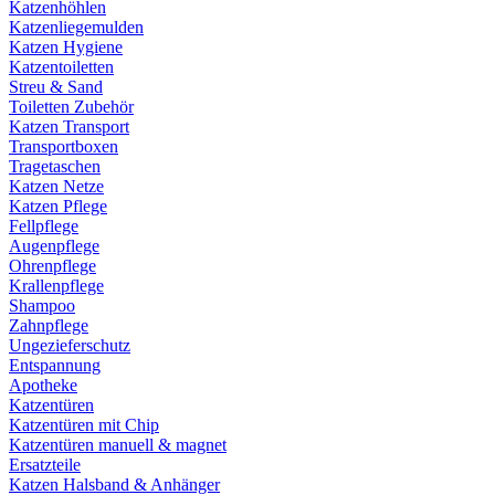
Katzenhöhlen
Katzenliegemulden
Katzen Hygiene
Katzentoiletten
Streu & Sand
Toiletten Zubehör
Katzen Transport
Transportboxen
Tragetaschen
Katzen Netze
Katzen Pflege
Fellpflege
Augenpflege
Ohrenpflege
Krallenpflege
Shampoo
Zahnpflege
Ungezieferschutz
Entspannung
Apotheke
Katzentüren
Katzentüren mit Chip
Katzentüren manuell & magnet
Ersatzteile
Katzen Halsband & Anhänger