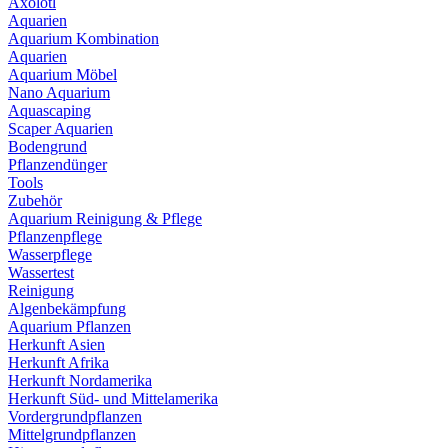
Axolotl
Aquarien
Aquarium Kombination
Aquarien
Aquarium Möbel
Nano Aquarium
Aquascaping
Scaper Aquarien
Bodengrund
Pflanzendünger
Tools
Zubehör
Aquarium Reinigung & Pflege
Pflanzenpflege
Wasserpflege
Wassertest
Reinigung
Algenbekämpfung
Aquarium Pflanzen
Herkunft Asien
Herkunft Afrika
Herkunft Nordamerika
Herkunft Süd- und Mittelamerika
Vordergrundpflanzen
Mittelgrundpflanzen