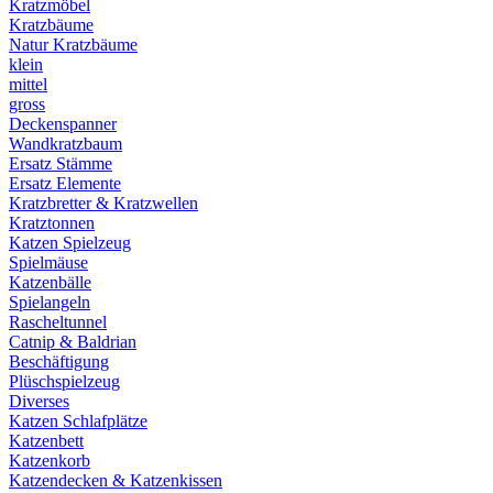
Kratzmöbel
Kratzbäume
Natur Kratzbäume
klein
mittel
gross
Deckenspanner
Wandkratzbaum
Ersatz Stämme
Ersatz Elemente
Kratzbretter & Kratzwellen
Kratztonnen
Katzen Spielzeug
Spielmäuse
Katzenbälle
Spielangeln
Rascheltunnel
Catnip & Baldrian
Beschäftigung
Plüschspielzeug
Diverses
Katzen Schlafplätze
Katzenbett
Katzenkorb
Katzendecken & Katzenkissen