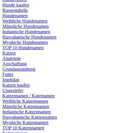
Hunde kaufen
Rassentabelle
Hundenamen
Weibliche Hundenamen
Männliche Hundenamen
Indianische Hundenamen
Hawaiianische Hundenamen
Mystische Hundenamen
TOP 10 Hundenamen
Katzen
Anatomie
Anschaffung
Grundausstattung
Futter
Impfplan
Katzen kaufen
Ungeziefer
Katzennamen / Katernamen
Weibliche Katzennamen
Männliche Katzennamen
Indianische Katzennamen
Hawaiianische Katzennamen
Mystische Katzennamen
TOP 10 Katzennamen