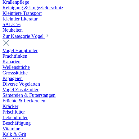
Krallenpflege
Reinigung & Ungezieferschutz
Kleintiere Transport
Kleintier Literatur
SALE %
Neuheiten
Zur Kategorie Vögel
Vogel Hauptfutter
Prachtfinken
Kanarien
Wellensittiche
Grosssittiche
Papageien
Diverse Vogelarten
Vogel Zusatzfutter
Sämereien & Futterstangen
Früchte & Leckereien
Kräcker
Frischfutter
Lebendfutter
Beschäftigung
Vitamine
Kalk & Grit