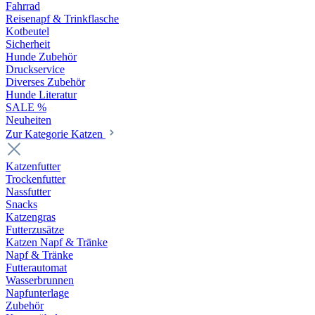
Fahrrad
Reisenapf & Trinkflasche
Kotbeutel
Sicherheit
Hunde Zubehör
Druckservice
Diverses Zubehör
Hunde Literatur
SALE %
Neuheiten
Zur Kategorie Katzen
Katzenfutter
Trockenfutter
Nassfutter
Snacks
Katzengras
Futterzusätze
Katzen Napf & Tränke
Napf & Tränke
Futterautomat
Wasserbrunnen
Napfunterlage
Zubehör