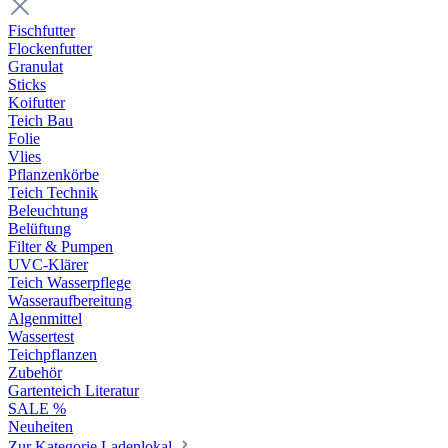
Fischfutter
Flockenfutter
Granulat
Sticks
Koifutter
Teich Bau
Folie
Vlies
Pflanzenkörbe
Teich Technik
Beleuchtung
Belüftung
Filter & Pumpen
UVC-Klärer
Teich Wasserpflege
Wasseraufbereitung
Algenmittel
Wassertest
Teichpflanzen
Zubehör
Gartenteich Literatur
SALE %
Neuheiten
Zur Kategorie Ladenlokal