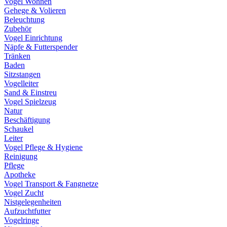
Vogel Wohnen
Gehege & Volieren
Beleuchtung
Zubehör
Vogel Einrichtung
Näpfe & Futterspender
Tränken
Baden
Sitzstangen
Vogelleiter
Sand & Einstreu
Vogel Spielzeug
Natur
Beschäftigung
Schaukel
Leiter
Vogel Pflege & Hygiene
Reinigung
Pflege
Apotheke
Vogel Transport & Fangnetze
Vogel Zucht
Nistgelegenheiten
Aufzuchtfutter
Vogelringe