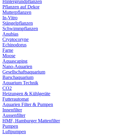
Hintergrundpflanzen
Pflanzen auf Dekor
Mutterpflanzen
In-Vitro
Stängelpflanzen
Schwimmpflanzen
Anubias
Cryptocoryne
Echinodorus
Farne
Moose
Aquascaping
Nano-Aquarien
Gesellschaftsaquarium
Barschaquarium
Aquarium Technik
CO2
Heizungen & Kühlgeräte
Futterautomat
Aquarien Filter & Pumpen
Innenfilter
Aussenfilter
HMF, Hamburger Mattenfilter
Pumpen
Luftpumpen