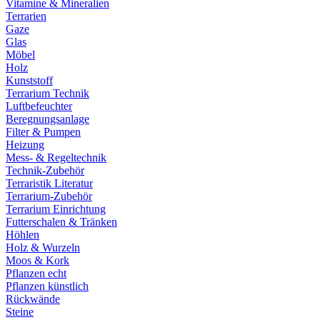
Vitamine & Mineralien
Terrarien
Gaze
Glas
Möbel
Holz
Kunststoff
Terrarium Technik
Luftbefeuchter
Beregnungsanlage
Filter & Pumpen
Heizung
Mess- & Regeltechnik
Technik-Zubehör
Terraristik Literatur
Terrarium-Zubehör
Terrarium Einrichtung
Futterschalen & Tränken
Höhlen
Holz & Wurzeln
Moos & Kork
Pflanzen echt
Pflanzen künstlich
Rückwände
Steine