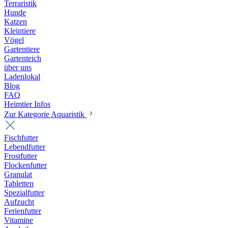
Terraristik
Hunde
Katzen
Kleintiere
Vögel
Gartentiere
Gartenteich
über uns
Ladenlokal
Blog
FAQ
Heimtier Infos
Zur Kategorie Aquaristik
Fischfutter
Lebendfutter
Frostfutter
Flockenfutter
Granulat
Tabletten
Spezialfutter
Aufzucht
Ferienfutter
Vitamine