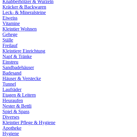
Knabberhölzer & Wurzeln
Kräcker & Backwaren
Leck- & Mineralsteine
Eiweiss
Vitamine
Kleintier Wohnen
Gehege
Ställe
Freilauf
Kleintiere Einrichtung
Napf & Tränke
Einstreu
Sandbadehäuser
Badesand
Häuser & Verstecke
Tunnel
Laufräder
Etagen & Leitern
Heuraufen
Nester & Bettli
Spiel & Spass
Diverses
Kleintier Pflege & Hygiene
Apotheke
Hygiene