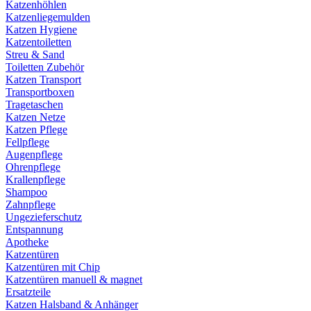
Katzenhöhlen
Katzenliegemulden
Katzen Hygiene
Katzentoiletten
Streu & Sand
Toiletten Zubehör
Katzen Transport
Transportboxen
Tragetaschen
Katzen Netze
Katzen Pflege
Fellpflege
Augenpflege
Ohrenpflege
Krallenpflege
Shampoo
Zahnpflege
Ungezieferschutz
Entspannung
Apotheke
Katzentüren
Katzentüren mit Chip
Katzentüren manuell & magnet
Ersatzteile
Katzen Halsband & Anhänger