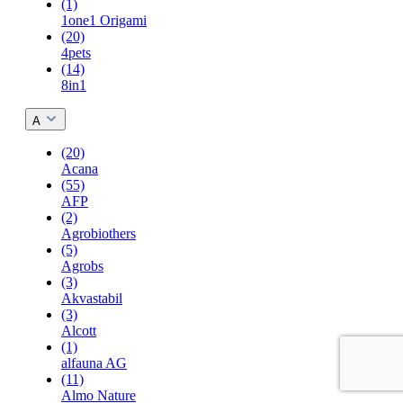
(1)
1one1 Origami
(20)
4pets
(14)
8in1
A
(20)
Acana
(55)
AFP
(2)
Agrobiothers
(5)
Agrobs
(3)
Akvastabil
(3)
Alcott
(1)
alfauna AG
(11)
Almo Nature