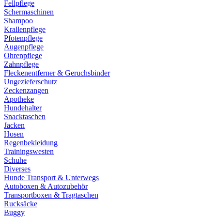
Fellpflege
Schermaschinen
Shampoo
Krallenpflege
Pfotenpflege
Augenpflege
Ohrenpflege
Zahnpflege
Fleckenentferner & Geruchsbinder
Ungezieferschutz
Zeckenzangen
Apotheke
Hundehalter
Snacktaschen
Jacken
Hosen
Regenbekleidung
Trainingswesten
Schuhe
Diverses
Hunde Transport & Unterwegs
Autoboxen & Autozubehör
Transportboxen & Tragtaschen
Rucksäcke
Buggy