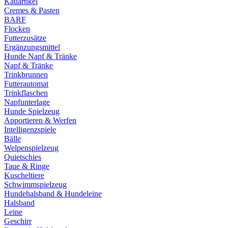
Kauartikel
Cremes & Pasten
BARF
Flocken
Futterzusätze
Ergänzungsmittel
Hunde Napf & Tränke
Napf & Tränke
Trinkbrunnen
Futterautomat
Trinkflaschen
Napfunterlage
Hunde Spielzeug
Apportieren & Werfen
Intelligenzspiele
Bälle
Welpenspielzeug
Quietschies
Taue & Ringe
Kuscheltiere
Schwimmspielzeug
Hundehalsband & Hundeleine
Halsband
Leine
Geschirr