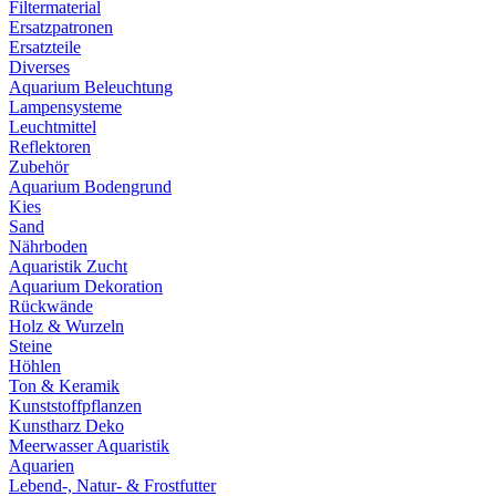
Filtermaterial
Ersatzpatronen
Ersatzteile
Diverses
Aquarium Beleuchtung
Lampensysteme
Leuchtmittel
Reflektoren
Zubehör
Aquarium Bodengrund
Kies
Sand
Nährboden
Aquaristik Zucht
Aquarium Dekoration
Rückwände
Holz & Wurzeln
Steine
Höhlen
Ton & Keramik
Kunststoffpflanzen
Kunstharz Deko
Meerwasser Aquaristik
Aquarien
Lebend-, Natur- & Frostfutter