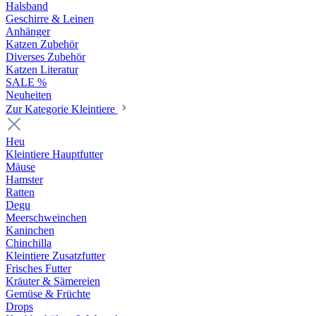
Halsband
Geschirre & Leinen
Anhänger
Katzen Zubehör
Diverses Zubehör
Katzen Literatur
SALE %
Neuheiten
Zur Kategorie Kleintiere
Heu
Kleintiere Hauptfutter
Mäuse
Hamster
Ratten
Degu
Meerschweinchen
Kaninchen
Chinchilla
Kleintiere Zusatzfutter
Frisches Futter
Kräuter & Sämereien
Gemüse & Früchte
Drops