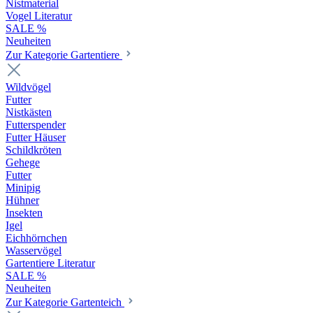
Nistmaterial
Vogel Literatur
SALE %
Neuheiten
Zur Kategorie Gartentiere
Wildvögel
Futter
Nistkästen
Futterspender
Futter Häuser
Schildkröten
Gehege
Futter
Minipig
Hühner
Insekten
Igel
Eichhörnchen
Wasservögel
Gartentiere Literatur
SALE %
Neuheiten
Zur Kategorie Gartenteich