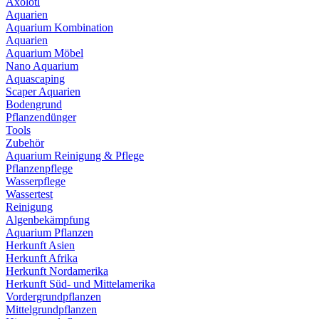
Axolotl
Aquarien
Aquarium Kombination
Aquarien
Aquarium Möbel
Nano Aquarium
Aquascaping
Scaper Aquarien
Bodengrund
Pflanzendünger
Tools
Zubehör
Aquarium Reinigung & Pflege
Pflanzenpflege
Wasserpflege
Wassertest
Reinigung
Algenbekämpfung
Aquarium Pflanzen
Herkunft Asien
Herkunft Afrika
Herkunft Nordamerika
Herkunft Süd- und Mittelamerika
Vordergrundpflanzen
Mittelgrundpflanzen