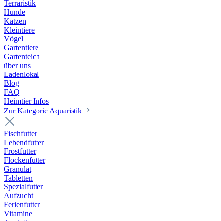
Terraristik
Hunde
Katzen
Kleintiere
Vögel
Gartentiere
Gartenteich
über uns
Ladenlokal
Blog
FAQ
Heimtier Infos
Zur Kategorie Aquaristik
Fischfutter
Lebendfutter
Frostfutter
Flockenfutter
Granulat
Tabletten
Spezialfutter
Aufzucht
Ferienfutter
Vitamine