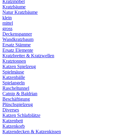
Kratzmöbel
Kratzbäume
Natur Kratzbäume
klein
mittel
gross
Deckenspanner
Wandkratzbaum
Ersatz Stämme
Ersatz Elemente
Kratzbretter & Kratzwellen
Kratztonnen
Katzen Spielzeug
Spielmäuse
Katzenbälle
Spielangeln
Rascheltunnel
Catnip & Baldrian
Beschäftigung
Plüschspielzeug
Diverses
Katzen Schlafplätze
Katzenbett
Katzenkorb
Katzendecken & Katzenkissen