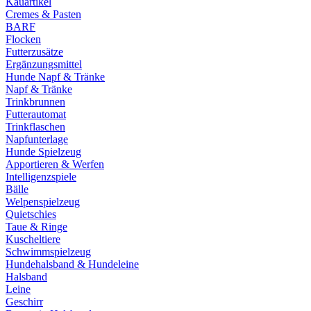
Kauartikel
Cremes & Pasten
BARF
Flocken
Futterzusätze
Ergänzungsmittel
Hunde Napf & Tränke
Napf & Tränke
Trinkbrunnen
Futterautomat
Trinkflaschen
Napfunterlage
Hunde Spielzeug
Apportieren & Werfen
Intelligenzspiele
Bälle
Welpenspielzeug
Quietschies
Taue & Ringe
Kuscheltiere
Schwimmspielzeug
Hundehalsband & Hundeleine
Halsband
Leine
Geschirr