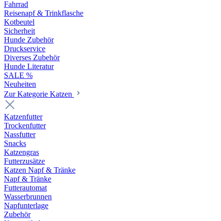
Fahrrad
Reisenapf & Trinkflasche
Kotbeutel
Sicherheit
Hunde Zubehör
Druckservice
Diverses Zubehör
Hunde Literatur
SALE %
Neuheiten
Zur Kategorie Katzen
Katzenfutter
Trockenfutter
Nassfutter
Snacks
Katzengras
Futterzusätze
Katzen Napf & Tränke
Napf & Tränke
Futterautomat
Wasserbrunnen
Napfunterlage
Zubehör