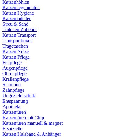
Katzenhöhlen
Katzenliegemulden
Katzen Hygiene
Katzentoiletten
Streu & Sand
Toiletten Zubehör
Katzen Transport
Transportboxen
Tragetaschen
Katzen Netze
Katzen Pflege
Fellpflege
Augenpflege
Ohrenpflege
Krallenpflege
Shampoo
Zahnpflege
Ungezieferschutz
Entspannung
Apotheke
Katzentüren
Katzentüren mit Chip
Katzentüren manuell & magnet
Ersatzteile
Katzen Halsband & Anhänger