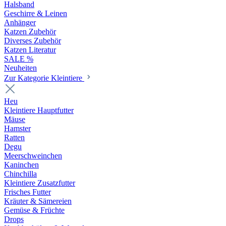
Halsband
Geschirre & Leinen
Anhänger
Katzen Zubehör
Diverses Zubehör
Katzen Literatur
SALE %
Neuheiten
Zur Kategorie Kleintiere
Heu
Kleintiere Hauptfutter
Mäuse
Hamster
Ratten
Degu
Meerschweinchen
Kaninchen
Chinchilla
Kleintiere Zusatzfutter
Frisches Futter
Kräuter & Sämereien
Gemüse & Früchte
Drops