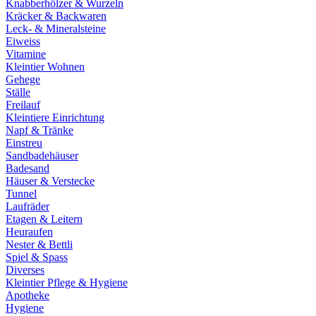
Knabberhölzer & Wurzeln
Kräcker & Backwaren
Leck- & Mineralsteine
Eiweiss
Vitamine
Kleintier Wohnen
Gehege
Ställe
Freilauf
Kleintiere Einrichtung
Napf & Tränke
Einstreu
Sandbadehäuser
Badesand
Häuser & Verstecke
Tunnel
Laufräder
Etagen & Leitern
Heuraufen
Nester & Bettli
Spiel & Spass
Diverses
Kleintier Pflege & Hygiene
Apotheke
Hygiene