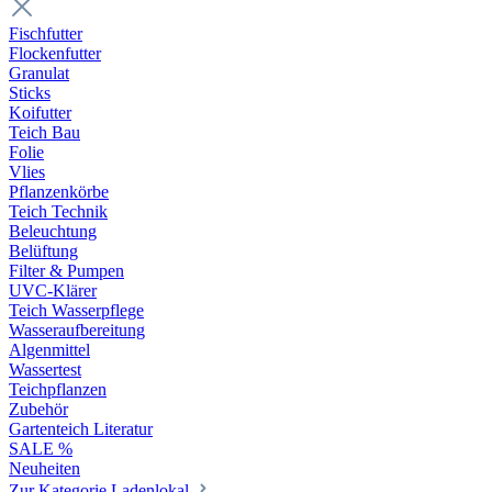
Fischfutter
Flockenfutter
Granulat
Sticks
Koifutter
Teich Bau
Folie
Vlies
Pflanzenkörbe
Teich Technik
Beleuchtung
Belüftung
Filter & Pumpen
UVC-Klärer
Teich Wasserpflege
Wasseraufbereitung
Algenmittel
Wassertest
Teichpflanzen
Zubehör
Gartenteich Literatur
SALE %
Neuheiten
Zur Kategorie Ladenlokal