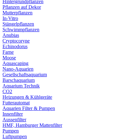
Hintergrundpflanzen
Pflanzen auf Dekor
Mutterpflanzen
In-Vitro
Stängelpflanzen
Schwimmpflanzen
Anubias
Cryptocoryne
Echinodorus
Farne
Moose
Aquascaping
Nano-Aquarien
Gesellschaftsaquarium
Barschaquarium
Aquarium Technik
CO2
Heizungen & Kühlgeräte
Futterautomat
Aquarien Filter & Pumpen
Innenfilter
Aussenfilter
HMF, Hamburger Mattenfilter
Pumpen
Luftpumpen