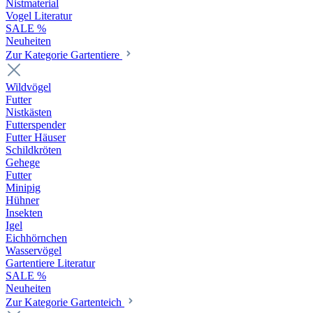
Nistmaterial
Vogel Literatur
SALE %
Neuheiten
Zur Kategorie Gartentiere
Wildvögel
Futter
Nistkästen
Futterspender
Futter Häuser
Schildkröten
Gehege
Futter
Minipig
Hühner
Insekten
Igel
Eichhörnchen
Wasservögel
Gartentiere Literatur
SALE %
Neuheiten
Zur Kategorie Gartenteich