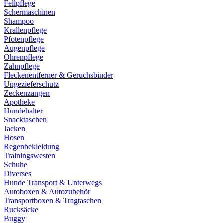
Fellpflege
Schermaschinen
Shampoo
Krallenpflege
Pfotenpflege
Augenpflege
Ohrenpflege
Zahnpflege
Fleckenentferner & Geruchsbinder
Ungezieferschutz
Zeckenzangen
Apotheke
Hundehalter
Snacktaschen
Jacken
Hosen
Regenbekleidung
Trainingswesten
Schuhe
Diverses
Hunde Transport & Unterwegs
Autoboxen & Autozubehör
Transportboxen & Tragtaschen
Rucksäcke
Buggy