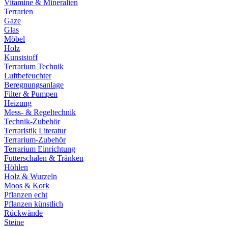
Vitamine & Mineralien
Terrarien
Gaze
Glas
Möbel
Holz
Kunststoff
Terrarium Technik
Luftbefeuchter
Beregnungsanlage
Filter & Pumpen
Heizung
Mess- & Regeltechnik
Technik-Zubehör
Terraristik Literatur
Terrarium-Zubehör
Terrarium Einrichtung
Futterschalen & Tränken
Höhlen
Holz & Wurzeln
Moos & Kork
Pflanzen echt
Pflanzen künstlich
Rückwände
Steine