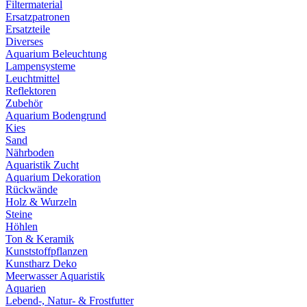
Filtermaterial
Ersatzpatronen
Ersatzteile
Diverses
Aquarium Beleuchtung
Lampensysteme
Leuchtmittel
Reflektoren
Zubehör
Aquarium Bodengrund
Kies
Sand
Nährboden
Aquaristik Zucht
Aquarium Dekoration
Rückwände
Holz & Wurzeln
Steine
Höhlen
Ton & Keramik
Kunststoffpflanzen
Kunstharz Deko
Meerwasser Aquaristik
Aquarien
Lebend-, Natur- & Frostfutter