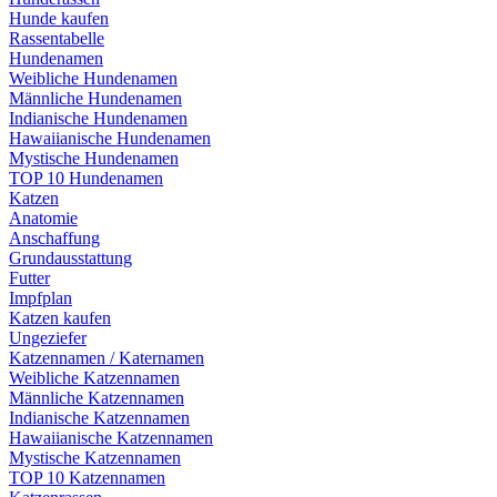
Hunde kaufen
Rassentabelle
Hundenamen
Weibliche Hundenamen
Männliche Hundenamen
Indianische Hundenamen
Hawaiianische Hundenamen
Mystische Hundenamen
TOP 10 Hundenamen
Katzen
Anatomie
Anschaffung
Grundausstattung
Futter
Impfplan
Katzen kaufen
Ungeziefer
Katzennamen / Katernamen
Weibliche Katzennamen
Männliche Katzennamen
Indianische Katzennamen
Hawaiianische Katzennamen
Mystische Katzennamen
TOP 10 Katzennamen