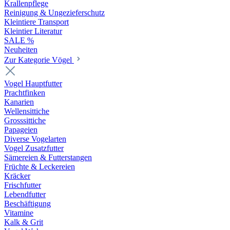
Krallenpflege
Reinigung & Ungezieferschutz
Kleintiere Transport
Kleintier Literatur
SALE %
Neuheiten
Zur Kategorie Vögel
Vogel Hauptfutter
Prachtfinken
Kanarien
Wellensittiche
Grosssittiche
Papageien
Diverse Vogelarten
Vogel Zusatzfutter
Sämereien & Futterstangen
Früchte & Leckereien
Kräcker
Frischfutter
Lebendfutter
Beschäftigung
Vitamine
Kalk & Grit