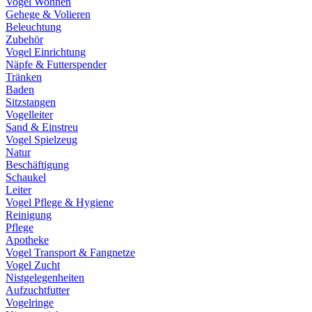
Vogel Wohnen
Gehege & Volieren
Beleuchtung
Zubehör
Vogel Einrichtung
Näpfe & Futterspender
Tränken
Baden
Sitzstangen
Vogelleiter
Sand & Einstreu
Vogel Spielzeug
Natur
Beschäftigung
Schaukel
Leiter
Vogel Pflege & Hygiene
Reinigung
Pflege
Apotheke
Vogel Transport & Fangnetze
Vogel Zucht
Nistgelegenheiten
Aufzuchtfutter
Vogelringe