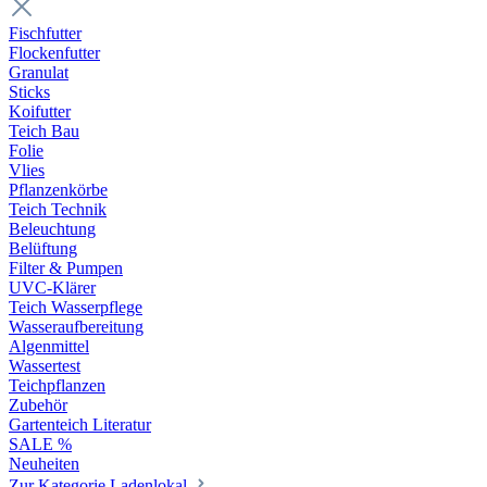
Fischfutter
Flockenfutter
Granulat
Sticks
Koifutter
Teich Bau
Folie
Vlies
Pflanzenkörbe
Teich Technik
Beleuchtung
Belüftung
Filter & Pumpen
UVC-Klärer
Teich Wasserpflege
Wasseraufbereitung
Algenmittel
Wassertest
Teichpflanzen
Zubehör
Gartenteich Literatur
SALE %
Neuheiten
Zur Kategorie Ladenlokal