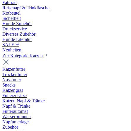
Fahrrad
Reisenapf & Trinkflasche
Kotbeutel
Sicherheit
Hunde Zubehör
Druckservice
Diverses Zubehör
Hunde Literatur
SALE %
Neuheiten
Zur Kategorie Katzen
Katzenfutter
Trockenfutter
Nassfutter
Snacks
Katzengras
Futterzusätze
Katzen Napf & Tränke
Napf & Tränke
Futterautomat
Wasserbrunnen
Napfunterlage
Zubehör