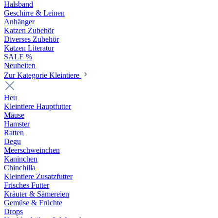
Halsband
Geschirre & Leinen
Anhänger
Katzen Zubehör
Diverses Zubehör
Katzen Literatur
SALE %
Neuheiten
Zur Kategorie Kleintiere
Heu
Kleintiere Hauptfutter
Mäuse
Hamster
Ratten
Degu
Meerschweinchen
Kaninchen
Chinchilla
Kleintiere Zusatzfutter
Frisches Futter
Kräuter & Sämereien
Gemüse & Früchte
Drops