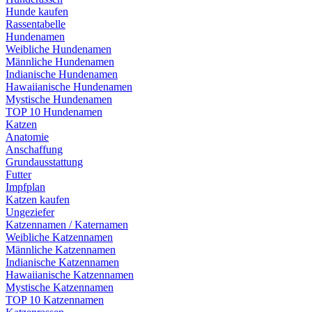
Hunde kaufen
Rassentabelle
Hundenamen
Weibliche Hundenamen
Männliche Hundenamen
Indianische Hundenamen
Hawaiianische Hundenamen
Mystische Hundenamen
TOP 10 Hundenamen
Katzen
Anatomie
Anschaffung
Grundausstattung
Futter
Impfplan
Katzen kaufen
Ungeziefer
Katzennamen / Katernamen
Weibliche Katzennamen
Männliche Katzennamen
Indianische Katzennamen
Hawaiianische Katzennamen
Mystische Katzennamen
TOP 10 Katzennamen