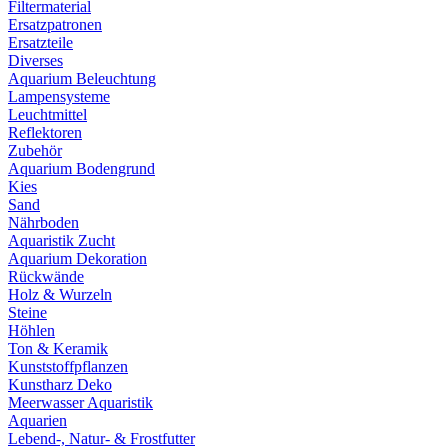
Filtermaterial
Ersatzpatronen
Ersatzteile
Diverses
Aquarium Beleuchtung
Lampensysteme
Leuchtmittel
Reflektoren
Zubehör
Aquarium Bodengrund
Kies
Sand
Nährboden
Aquaristik Zucht
Aquarium Dekoration
Rückwände
Holz & Wurzeln
Steine
Höhlen
Ton & Keramik
Kunststoffpflanzen
Kunstharz Deko
Meerwasser Aquaristik
Aquarien
Lebend-, Natur- & Frostfutter