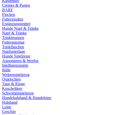
Kauartikel
Cremes & Pasten
BARF
Flocken
Futterzusätze
Ergänzungsmittel
Hunde Napf & Tränke
Napf & Tränke
Trinkbrunnen
Futterautomat
Trinkflaschen
Napfunterlage
Hunde Spielzeug
Apportieren & Werfen
Intelligenzspiele
Bälle
Welpenspielzeug
Quietschies
Taue & Ringe
Kuscheltiere
Schwimmspielzeug
Hundehalsband & Hundeleine
Halsband
Leine
Geschirr