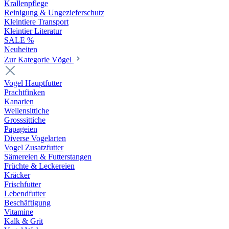
Krallenpflege
Reinigung & Ungezieferschutz
Kleintiere Transport
Kleintier Literatur
SALE %
Neuheiten
Zur Kategorie Vögel
Vogel Hauptfutter
Prachtfinken
Kanarien
Wellensittiche
Grosssittiche
Papageien
Diverse Vogelarten
Vogel Zusatzfutter
Sämereien & Futterstangen
Früchte & Leckereien
Kräcker
Frischfutter
Lebendfutter
Beschäftigung
Vitamine
Kalk & Grit