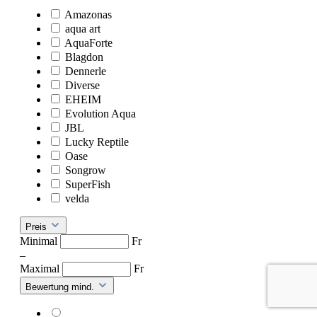
Amazonas
aqua art
AquaForte
Blagdon
Dennerle
Diverse
EHEIM
Evolution Aqua
JBL
Lucky Reptile
Oase
Songrow
SuperFish
velda
Preis
Minimal
Fr
–
Maximal
Fr
Bewertung mind.