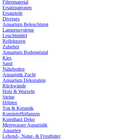
Filtermaterial
Ersatzpatronen
Ersatzteile
Diverses
Aquarium Beleuchtung
Lampensysteme
Leuchtmittel
Reflektoren
Zubehör
Aquarium Bodengrund
Kies
Sand
Nährboden
Aquaristik Zucht
Aquarium Dekoration
Rückwände
Holz & Wurzeln
Steine
Höhlen
Ton & Keramik
Kunststoffpflanzen
Kunstharz Deko
Meerwasser Aquaristik
Aquarien
Lebend-, Natur- & Frostfutter