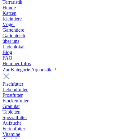
Terraristik
Hunde
Katzen
Kleintiere
Vögel
Gartentiere
Gartenteich
über uns
Ladenlokal
Blog
FAQ
Heimtier Infos
Zur Kategorie Aquaristik
Fischfutter
Lebendfutter
Frostfutter
Flockenfutter
Granulat
Tabletten
Spezialfutter
Aufzucht
Ferienfutter
Vitamine