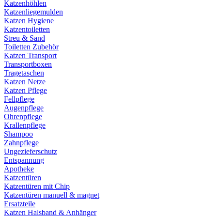
Katzenhöhlen
Katzenliegemulden
Katzen Hygiene
Katzentoiletten
Streu & Sand
Toiletten Zubehör
Katzen Transport
Transportboxen
Tragetaschen
Katzen Netze
Katzen Pflege
Fellpflege
Augenpflege
Ohrenpflege
Krallenpflege
Shampoo
Zahnpflege
Ungezieferschutz
Entspannung
Apotheke
Katzentüren
Katzentüren mit Chip
Katzentüren manuell & magnet
Ersatzteile
Katzen Halsband & Anhänger