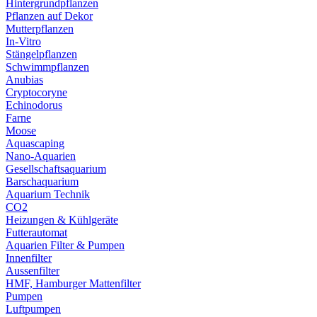
Hintergrundpflanzen
Pflanzen auf Dekor
Mutterpflanzen
In-Vitro
Stängelpflanzen
Schwimmpflanzen
Anubias
Cryptocoryne
Echinodorus
Farne
Moose
Aquascaping
Nano-Aquarien
Gesellschaftsaquarium
Barschaquarium
Aquarium Technik
CO2
Heizungen & Kühlgeräte
Futterautomat
Aquarien Filter & Pumpen
Innenfilter
Aussenfilter
HMF, Hamburger Mattenfilter
Pumpen
Luftpumpen