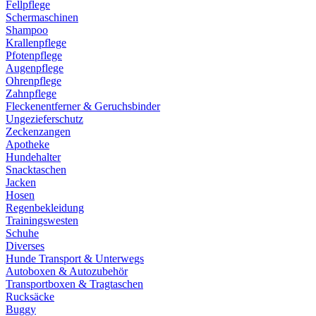
Fellpflege
Schermaschinen
Shampoo
Krallenpflege
Pfotenpflege
Augenpflege
Ohrenpflege
Zahnpflege
Fleckenentferner & Geruchsbinder
Ungezieferschutz
Zeckenzangen
Apotheke
Hundehalter
Snacktaschen
Jacken
Hosen
Regenbekleidung
Trainingswesten
Schuhe
Diverses
Hunde Transport & Unterwegs
Autoboxen & Autozubehör
Transportboxen & Tragtaschen
Rucksäcke
Buggy