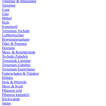
Vitamine & Mineralien
Terrarien
Gaze
Glas
Möbel
Holz
Kunststoff
Terrarium Technik
Luftbefeuchter
Beregnungsanlage
Filter & Pumpen
Heizung
Mess- & Regeltechnik
Technik-Zubehör
Terraristik Literatur
Terrarium-Zubehör
Terrarium Einrichtung
Futterschalen & Tränken
Höhlen
Holz & Wurzeln
Moos & Kork
Pflanzen echt
Pflanzen künstlich
Rückwände
Steine