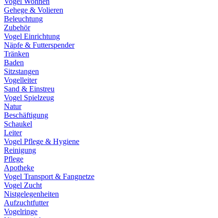
Vogel Wohnen
Gehege & Volieren
Beleuchtung
Zubehör
Vogel Einrichtung
Näpfe & Futterspender
Tränken
Baden
Sitzstangen
Vogelleiter
Sand & Einstreu
Vogel Spielzeug
Natur
Beschäftigung
Schaukel
Leiter
Vogel Pflege & Hygiene
Reinigung
Pflege
Apotheke
Vogel Transport & Fangnetze
Vogel Zucht
Nistgelegenheiten
Aufzuchtfutter
Vogelringe