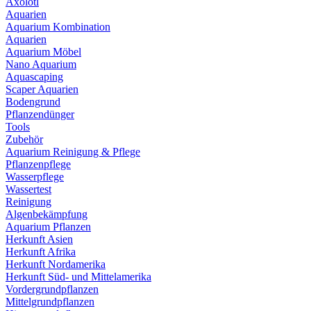
Axolotl
Aquarien
Aquarium Kombination
Aquarien
Aquarium Möbel
Nano Aquarium
Aquascaping
Scaper Aquarien
Bodengrund
Pflanzendünger
Tools
Zubehör
Aquarium Reinigung & Pflege
Pflanzenpflege
Wasserpflege
Wassertest
Reinigung
Algenbekämpfung
Aquarium Pflanzen
Herkunft Asien
Herkunft Afrika
Herkunft Nordamerika
Herkunft Süd- und Mittelamerika
Vordergrundpflanzen
Mittelgrundpflanzen