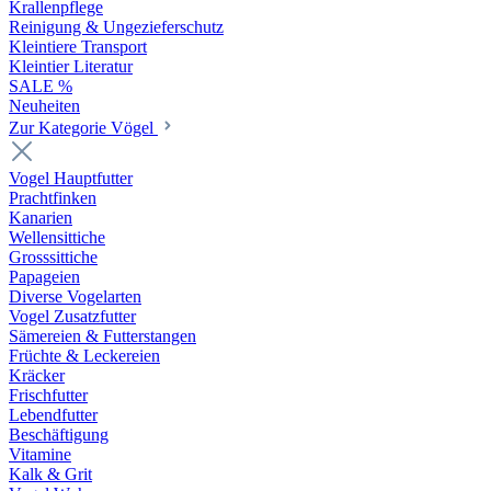
Krallenpflege
Reinigung & Ungezieferschutz
Kleintiere Transport
Kleintier Literatur
SALE %
Neuheiten
Zur Kategorie Vögel
Vogel Hauptfutter
Prachtfinken
Kanarien
Wellensittiche
Grosssittiche
Papageien
Diverse Vogelarten
Vogel Zusatzfutter
Sämereien & Futterstangen
Früchte & Leckereien
Kräcker
Frischfutter
Lebendfutter
Beschäftigung
Vitamine
Kalk & Grit