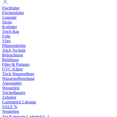
Fischfutter
Flockenfutter
Granulat
Sticks
Koifutter
Teich Bau
Folie
Vlies
Pflanzenkörbe
Teich Technik
Beleuchtung
Belüftung
Filter & Pumpen
UVC-Klärer
Teich Wasserpflege
Wasseraufbereitung
Algenmittel
Wassertest
Teichpflanzen
Zubehör
Gartenteich Literatur
SALE %
Neuheiten
Zur Kategorie Ladenlokal