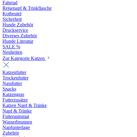
Fahrrad
Reisenapf & Trinkflasche
Kotbeutel
Sicherheit
Hunde Zubehör
Druckservice
Diverses Zubehör
Hunde Literatur
SALE %
Neuheiten
Zur Kategorie Katzen
Katzenfutter
Trockenfutter
Nassfutter
Snacks
Katzengras
Futterzusätze
Katzen Napf & Tränke
Napf & Tränke
Futterautomat
Wasserbrunnen
Napfunterlage
Zubehör