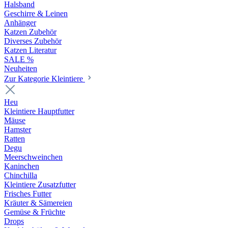
Halsband
Geschirre & Leinen
Anhänger
Katzen Zubehör
Diverses Zubehör
Katzen Literatur
SALE %
Neuheiten
Zur Kategorie Kleintiere
Heu
Kleintiere Hauptfutter
Mäuse
Hamster
Ratten
Degu
Meerschweinchen
Kaninchen
Chinchilla
Kleintiere Zusatzfutter
Frisches Futter
Kräuter & Sämereien
Gemüse & Früchte
Drops