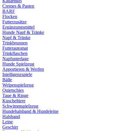
Kauartikel
Cremes & Pasten
BARF
Flocken
Futterzusätze
Ergänzungsmittel
Hunde Napf & Tränke
Napf & Tränke
Trinkbrunnen
Futterautomat
Trinkflaschen
Napfunterlage
Hunde Spielzeug
Apportieren & Werfen
Intelligenzspiele
Bälle
Welpenspielzeug
Quietschies
Taue & Ringe
Kuscheltiere
Schwimmspielzeug
Hundehalsband & Hundeleine
Halsband
Leine
Geschirr