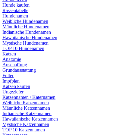
Hunde kaufen
Rassentabelle
Hundenamen
Weibliche Hundenamen
Männliche Hundenamen
Indianische Hundenamen
Hawaiianische Hundenamen
Mystische Hundenamen
TOP 10 Hundenamen
Katzen
Anatomie
Anschaffung
Grundausstattung
Futter
Impfplan
Katzen kaufen
Ungeziefer
Katzennamen / Katernamen
Weibliche Katzennamen
Männliche Katzennamen
Indianische Katzennamen
Hawaiianische Katzennamen
Mystische Katzennamen
TOP 10 Katzennamen