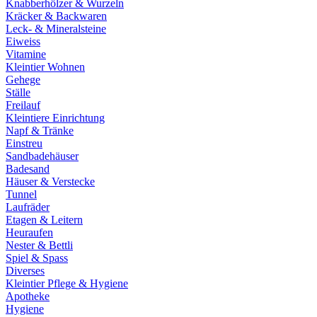
Knabberhölzer & Wurzeln
Kräcker & Backwaren
Leck- & Mineralsteine
Eiweiss
Vitamine
Kleintier Wohnen
Gehege
Ställe
Freilauf
Kleintiere Einrichtung
Napf & Tränke
Einstreu
Sandbadehäuser
Badesand
Häuser & Verstecke
Tunnel
Laufräder
Etagen & Leitern
Heuraufen
Nester & Bettli
Spiel & Spass
Diverses
Kleintier Pflege & Hygiene
Apotheke
Hygiene