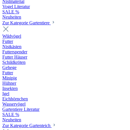
Nistmaterial
Vogel Literatur
SALE %
Neuheiten
Zur Kategorie Gartentiere
Wildvögel
Futter
Nistkästen
Futterspender
Futter Häuser
Schildkröten
Gehege
Futter
Minipig
Hühner
Insekten
Igel
Eichhörnchen
Wasservögel
Gartentiere Literatur
SALE %
Neuheiten
Zur Kategorie Gartenteich