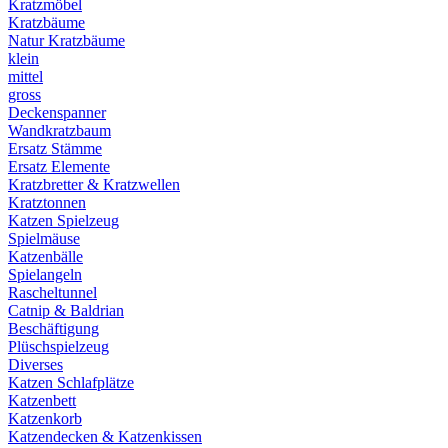
Kratzmöbel
Kratzbäume
Natur Kratzbäume
klein
mittel
gross
Deckenspanner
Wandkratzbaum
Ersatz Stämme
Ersatz Elemente
Kratzbretter & Kratzwellen
Kratztonnen
Katzen Spielzeug
Spielmäuse
Katzenbälle
Spielangeln
Rascheltunnel
Catnip & Baldrian
Beschäftigung
Plüschspielzeug
Diverses
Katzen Schlafplätze
Katzenbett
Katzenkorb
Katzendecken & Katzenkissen