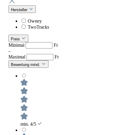
Hersteller
Owney
TwoTracks
Preis
Minimal
Fr
–
Maximal
Fr
Bewertung mind.
min. 4/5