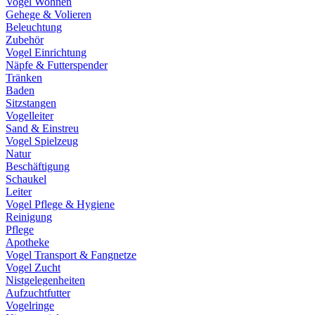
Vogel Wohnen
Gehege & Volieren
Beleuchtung
Zubehör
Vogel Einrichtung
Näpfe & Futterspender
Tränken
Baden
Sitzstangen
Vogelleiter
Sand & Einstreu
Vogel Spielzeug
Natur
Beschäftigung
Schaukel
Leiter
Vogel Pflege & Hygiene
Reinigung
Pflege
Apotheke
Vogel Transport & Fangnetze
Vogel Zucht
Nistgelegenheiten
Aufzuchtfutter
Vogelringe