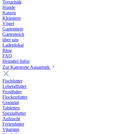
Terraristik
Hunde
Katzen
Kleintiere
Vögel
Gartentiere
Gartenteich
über uns
Ladenlokal
Blog
FAQ
Heimtier Infos
Zur Kategorie Aquaristik
Fischfutter
Lebendfutter
Frostfutter
Flockenfutter
Granulat
Tabletten
Spezialfutter
Aufzucht
Ferienfutter
Vitamine