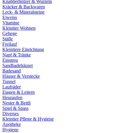
Knabberhölzer & Wurzeln
Kräcker & Backwaren
Leck- & Mineralsteine
Eiweiss
Vitamine
Kleintier Wohnen
Gehege
Ställe
Freilauf
Kleintiere Einrichtung
Napf & Tränke
Einstreu
Sandbadehäuser
Badesand
Häuser & Verstecke
Tunnel
Laufräder
Etagen & Leitern
Heuraufen
Nester & Bettli
Spiel & Spass
Diverses
Kleintier Pflege & Hygiene
Apotheke
Hygiene