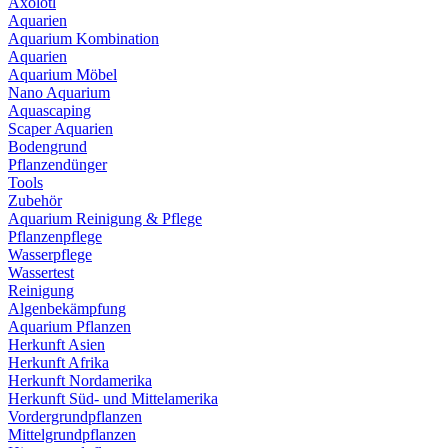
Axolotl
Aquarien
Aquarium Kombination
Aquarien
Aquarium Möbel
Nano Aquarium
Aquascaping
Scaper Aquarien
Bodengrund
Pflanzendünger
Tools
Zubehör
Aquarium Reinigung & Pflege
Pflanzenpflege
Wasserpflege
Wassertest
Reinigung
Algenbekämpfung
Aquarium Pflanzen
Herkunft Asien
Herkunft Afrika
Herkunft Nordamerika
Herkunft Süd- und Mittelamerika
Vordergrundpflanzen
Mittelgrundpflanzen