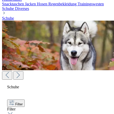
Snacktaschen
Jacken
Hosen
Regenbekleidung
Trainingswesten
Schuhe
Diverses
Schuhe
Schuhe
Filter
Filter