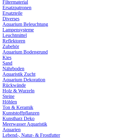
Filtermaterial
Ersatzpatronen
Ersatzteile
Diverses
Aquarium Beleuchtung
Lampensysteme
Leuchtmittel
Reflektoren
Zubehör
Aquarium Bodengrund
Kies
Sand
Nährboden
Aquaristik Zucht
Aquarium Dekoration
Rückwände
Holz & Wurzeln
Steine
Höhlen
Ton & Keramik
Kunststoffpflanzen
Kunstharz Deko
Meerwasser Aquaristik
Aquarien
Lebend-, Natur- & Frostfutter