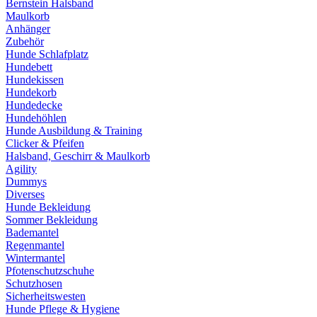
Bernstein Halsband
Maulkorb
Anhänger
Zubehör
Hunde Schlafplatz
Hundebett
Hundekissen
Hundekorb
Hundedecke
Hundehöhlen
Hunde Ausbildung & Training
Clicker & Pfeifen
Halsband, Geschirr & Maulkorb
Agility
Dummys
Diverses
Hunde Bekleidung
Sommer Bekleidung
Bademantel
Regenmantel
Wintermantel
Pfotenschutzschuhe
Schutzhosen
Sicherheitswesten
Hunde Pflege & Hygiene