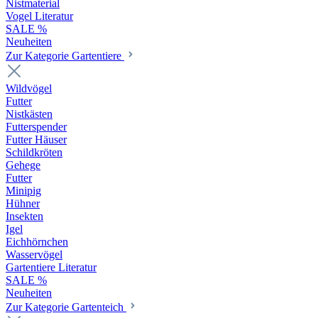
Nistmaterial
Vogel Literatur
SALE %
Neuheiten
Zur Kategorie Gartentiere
Wildvögel
Futter
Nistkästen
Futterspender
Futter Häuser
Schildkröten
Gehege
Futter
Minipig
Hühner
Insekten
Igel
Eichhörnchen
Wasservögel
Gartentiere Literatur
SALE %
Neuheiten
Zur Kategorie Gartenteich