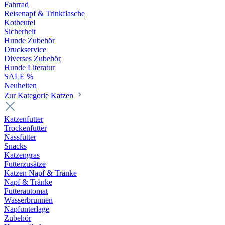
Fahrrad
Reisenapf & Trinkflasche
Kotbeutel
Sicherheit
Hunde Zubehör
Druckservice
Diverses Zubehör
Hunde Literatur
SALE %
Neuheiten
Zur Kategorie Katzen
Katzenfutter
Trockenfutter
Nassfutter
Snacks
Katzengras
Futterzusätze
Katzen Napf & Tränke
Napf & Tränke
Futterautomat
Wasserbrunnen
Napfunterlage
Zubehör