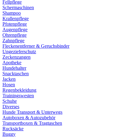
Fellpflege
Schermaschinen
Shampoo
Krallenpflege
Pfotenpflege
Augenpflege
Ohrenpflege
Zahnpflege
Fleckenentferner & Geruchsbinder
Ungezieferschutz
Zeckenzangen
Apotheke
Hundehalter
Snacktaschen
Jacken
Hosen
Regenbekleidung
Trainingswesten
Schuhe
Diverses
Hunde Transport & Unterwegs
Autoboxen & Autozubehör
Transportboxen & Tragtaschen
Rucksäcke
Buggy