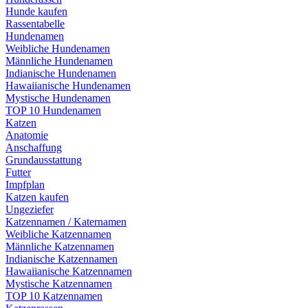
Hunde kaufen
Rassentabelle
Hundenamen
Weibliche Hundenamen
Männliche Hundenamen
Indianische Hundenamen
Hawaiianische Hundenamen
Mystische Hundenamen
TOP 10 Hundenamen
Katzen
Anatomie
Anschaffung
Grundausstattung
Futter
Impfplan
Katzen kaufen
Ungeziefer
Katzennamen / Katernamen
Weibliche Katzennamen
Männliche Katzennamen
Indianische Katzennamen
Hawaiianische Katzennamen
Mystische Katzennamen
TOP 10 Katzennamen