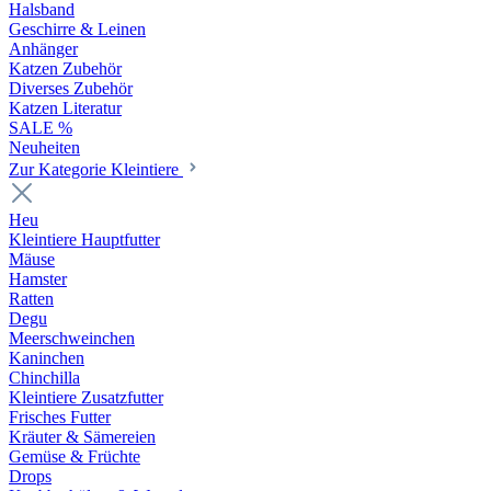
Halsband
Geschirre & Leinen
Anhänger
Katzen Zubehör
Diverses Zubehör
Katzen Literatur
SALE %
Neuheiten
Zur Kategorie Kleintiere
Heu
Kleintiere Hauptfutter
Mäuse
Hamster
Ratten
Degu
Meerschweinchen
Kaninchen
Chinchilla
Kleintiere Zusatzfutter
Frisches Futter
Kräuter & Sämereien
Gemüse & Früchte
Drops