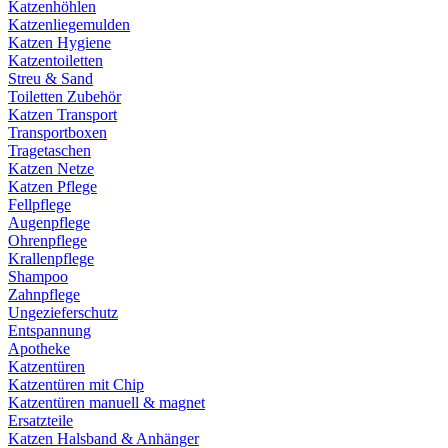
Katzenhöhlen
Katzenliegemulden
Katzen Hygiene
Katzentoiletten
Streu & Sand
Toiletten Zubehör
Katzen Transport
Transportboxen
Tragetaschen
Katzen Netze
Katzen Pflege
Fellpflege
Augenpflege
Ohrenpflege
Krallenpflege
Shampoo
Zahnpflege
Ungezieferschutz
Entspannung
Apotheke
Katzentüren
Katzentüren mit Chip
Katzentüren manuell & magnet
Ersatzteile
Katzen Halsband & Anhänger