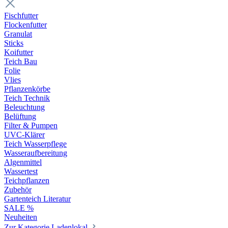
Fischfutter
Flockenfutter
Granulat
Sticks
Koifutter
Teich Bau
Folie
Vlies
Pflanzenkörbe
Teich Technik
Beleuchtung
Belüftung
Filter & Pumpen
UVC-Klärer
Teich Wasserpflege
Wasseraufbereitung
Algenmittel
Wassertest
Teichpflanzen
Zubehör
Gartenteich Literatur
SALE %
Neuheiten
Zur Kategorie Ladenlokal