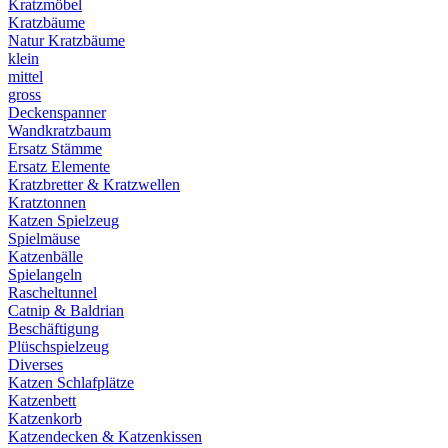
Kratzmöbel
Kratzbäume
Natur Kratzbäume
klein
mittel
gross
Deckenspanner
Wandkratzbaum
Ersatz Stämme
Ersatz Elemente
Kratzbretter & Kratzwellen
Kratztonnen
Katzen Spielzeug
Spielmäuse
Katzenbälle
Spielangeln
Rascheltunnel
Catnip & Baldrian
Beschäftigung
Plüschspielzeug
Diverses
Katzen Schlafplätze
Katzenbett
Katzenkorb
Katzendecken & Katzenkissen