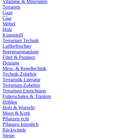
Vitamine & Mineralien
Terrarien
Gaze
Glas
Möbel
Holz
Kunststoff
Terrarium Technik
Luftbefeuchter
Beregnungsanlage
Filter & Pumpen
Heizung
Mess- & Regeltechnik
Technik-Zubehör
Terraristik Literatur
Terrarium-Zubehör
Terrarium Einrichtung
Futterschalen & Tränken
Höhlen
Holz & Wurzeln
Moos & Kork
Pflanzen echt
Pflanzen künstlich
Rückwände
Steine