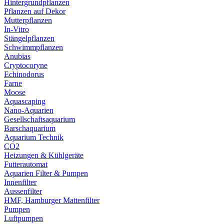
Hintergrundpflanzen
Pflanzen auf Dekor
Mutterpflanzen
In-Vitro
Stängelpflanzen
Schwimmpflanzen
Anubias
Cryptocoryne
Echinodorus
Farne
Moose
Aquascaping
Nano-Aquarien
Gesellschaftsaquarium
Barschaquarium
Aquarium Technik
CO2
Heizungen & Kühlgeräte
Futterautomat
Aquarien Filter & Pumpen
Innenfilter
Aussenfilter
HMF, Hamburger Mattenfilter
Pumpen
Luftpumpen