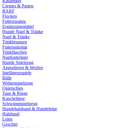
Kauartikel
Cremes & Pasten
BARF
Flocken
Futterzusätze
Ergänzungsmittel
Hunde Napf & Tränke
Napf & Tränke
Trinkbrunnen
Futterautomat
Trinkflaschen
Napfunterlage
Hunde Spielzeug
Apportieren & Werfen
Intelligenzspiele
Bälle
Welpenspielzeug
Quietschies
Taue & Ringe
Kuscheltiere
Schwimmspielzeug
Hundehalsband & Hundeleine
Halsband
Leine
Geschirr