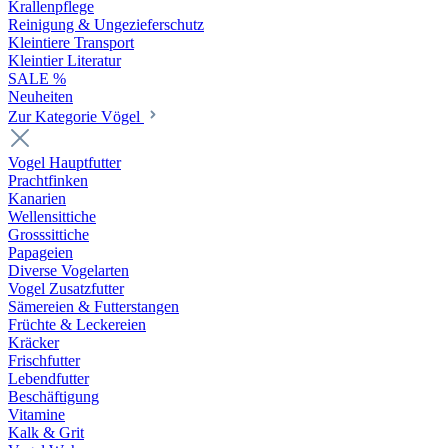
Krallenpflege
Reinigung & Ungezieferschutz
Kleintiere Transport
Kleintier Literatur
SALE %
Neuheiten
Zur Kategorie Vögel
Vogel Hauptfutter
Prachtfinken
Kanarien
Wellensittiche
Grosssittiche
Papageien
Diverse Vogelarten
Vogel Zusatzfutter
Sämereien & Futterstangen
Früchte & Leckereien
Kräcker
Frischfutter
Lebendfutter
Beschäftigung
Vitamine
Kalk & Grit