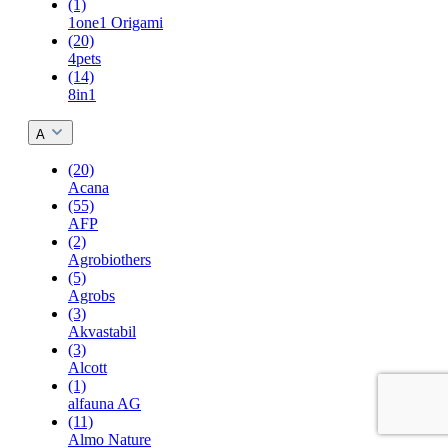
(1)
1one1 Origami
(20)
4pets
(14)
8in1
A
(20)
Acana
(55)
AFP
(2)
Agrobiothers
(5)
Agrobs
(3)
Akvastabil
(3)
Alcott
(1)
alfauna AG
(11)
Almo Nature