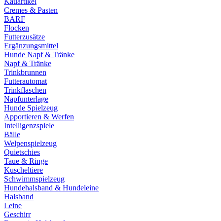
Kauartikel
Cremes & Pasten
BARF
Flocken
Futterzusätze
Ergänzungsmittel
Hunde Napf & Tränke
Napf & Tränke
Trinkbrunnen
Futterautomat
Trinkflaschen
Napfunterlage
Hunde Spielzeug
Apportieren & Werfen
Intelligenzspiele
Bälle
Welpenspielzeug
Quietschies
Taue & Ringe
Kuscheltiere
Schwimmspielzeug
Hundehalsband & Hundeleine
Halsband
Leine
Geschirr