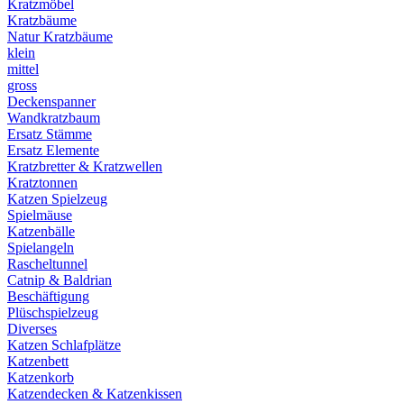
Kratzmöbel
Kratzbäume
Natur Kratzbäume
klein
mittel
gross
Deckenspanner
Wandkratzbaum
Ersatz Stämme
Ersatz Elemente
Kratzbretter & Kratzwellen
Kratztonnen
Katzen Spielzeug
Spielmäuse
Katzenbälle
Spielangeln
Rascheltunnel
Catnip & Baldrian
Beschäftigung
Plüschspielzeug
Diverses
Katzen Schlafplätze
Katzenbett
Katzenkorb
Katzendecken & Katzenkissen