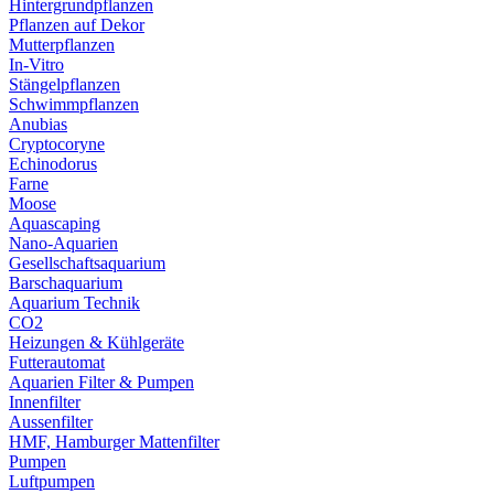
Hintergrundpflanzen
Pflanzen auf Dekor
Mutterpflanzen
In-Vitro
Stängelpflanzen
Schwimmpflanzen
Anubias
Cryptocoryne
Echinodorus
Farne
Moose
Aquascaping
Nano-Aquarien
Gesellschaftsaquarium
Barschaquarium
Aquarium Technik
CO2
Heizungen & Kühlgeräte
Futterautomat
Aquarien Filter & Pumpen
Innenfilter
Aussenfilter
HMF, Hamburger Mattenfilter
Pumpen
Luftpumpen