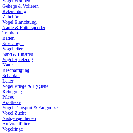
Vogel Wohnen
Gehege & Volieren
Beleuchtung
Zubehör
Vogel Einrichtung
Näpfe & Futterspender
Tränken
Baden
Sitzstangen
Vogelleiter
Sand & Einstreu
Vogel Spielzeug
Natur
Beschäftigung
Schaukel
Leiter
Vogel Pflege & Hygiene
Reinigung
Pflege
Apotheke
Vogel Transport & Fangnetze
Vogel Zucht
Nistgelegenheiten
Aufzuchtfutter
Vogelringe