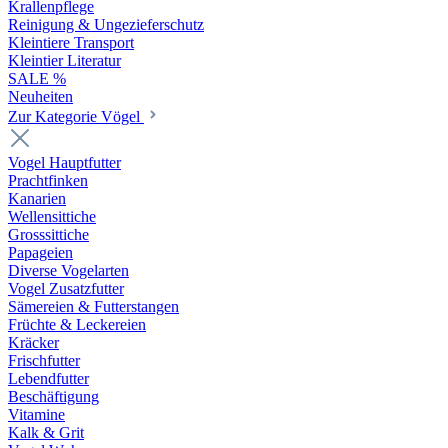
Krallenpflege
Reinigung & Ungezieferschutz
Kleintiere Transport
Kleintier Literatur
SALE %
Neuheiten
Zur Kategorie Vögel
Vogel Hauptfutter
Prachtfinken
Kanarien
Wellensittiche
Grosssittiche
Papageien
Diverse Vogelarten
Vogel Zusatzfutter
Sämereien & Futterstangen
Früchte & Leckereien
Kräcker
Frischfutter
Lebendfutter
Beschäftigung
Vitamine
Kalk & Grit