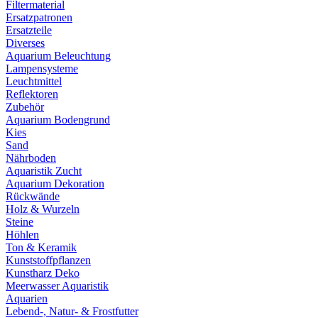
Filtermaterial
Ersatzpatronen
Ersatzteile
Diverses
Aquarium Beleuchtung
Lampensysteme
Leuchtmittel
Reflektoren
Zubehör
Aquarium Bodengrund
Kies
Sand
Nährboden
Aquaristik Zucht
Aquarium Dekoration
Rückwände
Holz & Wurzeln
Steine
Höhlen
Ton & Keramik
Kunststoffpflanzen
Kunstharz Deko
Meerwasser Aquaristik
Aquarien
Lebend-, Natur- & Frostfutter