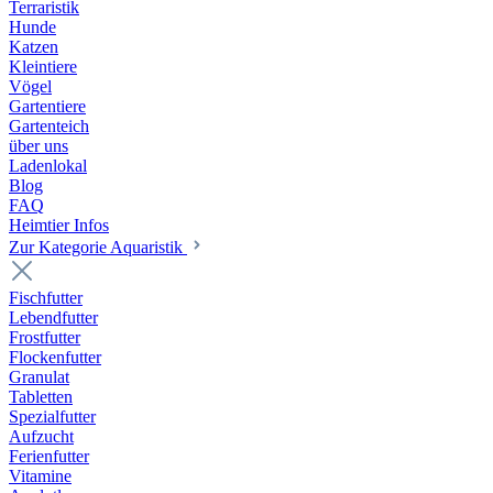
Terraristik
Hunde
Katzen
Kleintiere
Vögel
Gartentiere
Gartenteich
über uns
Ladenlokal
Blog
FAQ
Heimtier Infos
Zur Kategorie Aquaristik
Fischfutter
Lebendfutter
Frostfutter
Flockenfutter
Granulat
Tabletten
Spezialfutter
Aufzucht
Ferienfutter
Vitamine