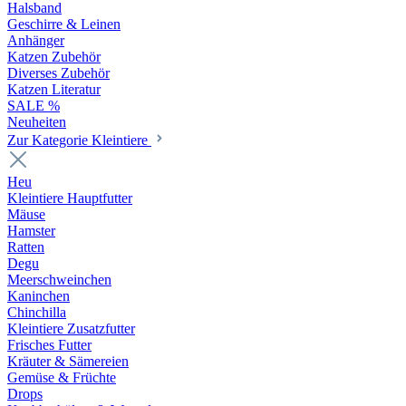
Halsband
Geschirre & Leinen
Anhänger
Katzen Zubehör
Diverses Zubehör
Katzen Literatur
SALE %
Neuheiten
Zur Kategorie Kleintiere
Heu
Kleintiere Hauptfutter
Mäuse
Hamster
Ratten
Degu
Meerschweinchen
Kaninchen
Chinchilla
Kleintiere Zusatzfutter
Frisches Futter
Kräuter & Sämereien
Gemüse & Früchte
Drops