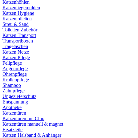
Katzenhöhlen
Katzenliegemulden
Katzen Hygiene
Katzentoiletten
Streu & Sand
Toiletten Zubehör
Katzen Transport
Transportboxen
Tragetaschen
Katzen Netze
Katzen Pflege
Fellpflege
Augenpflege
Ohrenpflege
Krallenpflege
Shampoo
Zahnpflege
Ungezieferschutz
Entspannung
Apotheke
Katzentüren
Katzentüren mit Chip
Katzentüren manuell & magnet
Ersatzteile
Katzen Halsband & Anhänger