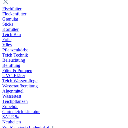
Fischfutter
Flockenfutter
Granulat
Sticks
Koifutter
Teich Bau
Folie
Vlies
Pflanzenkörbe
Teich Technik
Beleuchtung
Belüftung
Filter & Pumpen
UVC-Klärer
Teich Wasserpflege
Wasseraufbereitung
Algenmittel
Wassertest
Teichpflanzen
Zubehör
Gartenteich Literatur
SALE %
Neuheiten
Zur Kategorie Ladenlokal