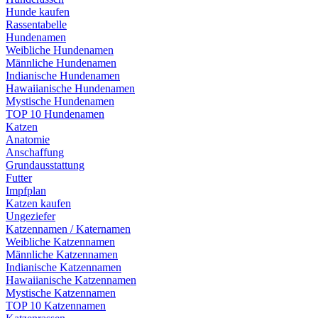
Hunde kaufen
Rassentabelle
Hundenamen
Weibliche Hundenamen
Männliche Hundenamen
Indianische Hundenamen
Hawaiianische Hundenamen
Mystische Hundenamen
TOP 10 Hundenamen
Katzen
Anatomie
Anschaffung
Grundausstattung
Futter
Impfplan
Katzen kaufen
Ungeziefer
Katzennamen / Katernamen
Weibliche Katzennamen
Männliche Katzennamen
Indianische Katzennamen
Hawaiianische Katzennamen
Mystische Katzennamen
TOP 10 Katzennamen