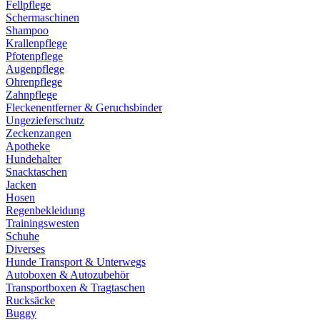
Fellpflege
Schermaschinen
Shampoo
Krallenpflege
Pfotenpflege
Augenpflege
Ohrenpflege
Zahnpflege
Fleckenentferner & Geruchsbinder
Ungezieferschutz
Zeckenzangen
Apotheke
Hundehalter
Snacktaschen
Jacken
Hosen
Regenbekleidung
Trainingswesten
Schuhe
Diverses
Hunde Transport & Unterwegs
Autoboxen & Autozubehör
Transportboxen & Tragtaschen
Rucksäcke
Buggy