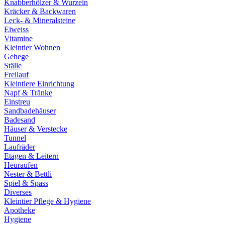
Knabberhölzer & Wurzeln
Kräcker & Backwaren
Leck- & Mineralsteine
Eiweiss
Vitamine
Kleintier Wohnen
Gehege
Ställe
Freilauf
Kleintiere Einrichtung
Napf & Tränke
Einstreu
Sandbadehäuser
Badesand
Häuser & Verstecke
Tunnel
Laufräder
Etagen & Leitern
Heuraufen
Nester & Bettli
Spiel & Spass
Diverses
Kleintier Pflege & Hygiene
Apotheke
Hygiene