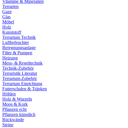
Vitamine & Mineralien
Terrarien
Gaze
Glas
Möbel
Holz
Kunststoff
Terrarium Technik
Luftbefeuchter
Beregnungsanlage
Filter & Pumpen
Heizung
Mess- & Regeltechnik
Technik-Zubehör
Terraristik Literatur
Terrarium-Zubehör
Terrarium Einrichtung
Futterschalen & Tränken
Höhlen
Holz & Wurzeln
Moos & Kork
Pflanzen echt
Pflanzen künstlich
Rückwände
Steine