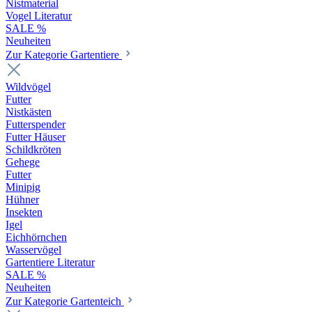
Nistmaterial
Vogel Literatur
SALE %
Neuheiten
Zur Kategorie Gartentiere
Wildvögel
Futter
Nistkästen
Futterspender
Futter Häuser
Schildkröten
Gehege
Futter
Minipig
Hühner
Insekten
Igel
Eichhörnchen
Wasservögel
Gartentiere Literatur
SALE %
Neuheiten
Zur Kategorie Gartenteich