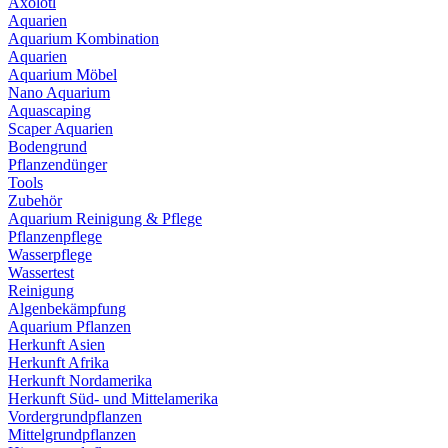
Axolotl
Aquarien
Aquarium Kombination
Aquarien
Aquarium Möbel
Nano Aquarium
Aquascaping
Scaper Aquarien
Bodengrund
Pflanzendünger
Tools
Zubehör
Aquarium Reinigung & Pflege
Pflanzenpflege
Wasserpflege
Wassertest
Reinigung
Algenbekämpfung
Aquarium Pflanzen
Herkunft Asien
Herkunft Afrika
Herkunft Nordamerika
Herkunft Süd- und Mittelamerika
Vordergrundpflanzen
Mittelgrundpflanzen