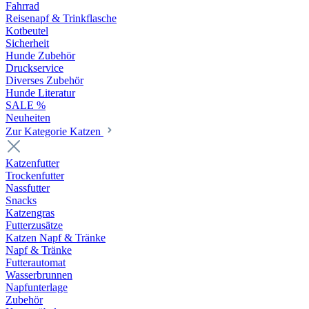
Fahrrad
Reisenapf & Trinkflasche
Kotbeutel
Sicherheit
Hunde Zubehör
Druckservice
Diverses Zubehör
Hunde Literatur
SALE %
Neuheiten
Zur Kategorie Katzen
Katzenfutter
Trockenfutter
Nassfutter
Snacks
Katzengras
Futterzusätze
Katzen Napf & Tränke
Napf & Tränke
Futterautomat
Wasserbrunnen
Napfunterlage
Zubehör