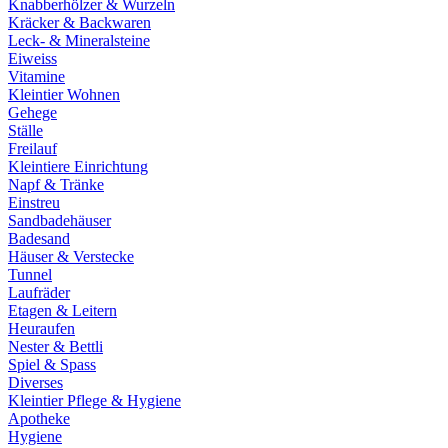
Knabberhölzer & Wurzeln
Kräcker & Backwaren
Leck- & Mineralsteine
Eiweiss
Vitamine
Kleintier Wohnen
Gehege
Ställe
Freilauf
Kleintiere Einrichtung
Napf & Tränke
Einstreu
Sandbadehäuser
Badesand
Häuser & Verstecke
Tunnel
Laufräder
Etagen & Leitern
Heuraufen
Nester & Bettli
Spiel & Spass
Diverses
Kleintier Pflege & Hygiene
Apotheke
Hygiene