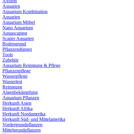
Axolotl
Aquarien
Aquarium Kombination
Aquarien
Aquarium Möbel
Nano Aquarium
Aquascaping
Scaper Aquarien
Bodengrund
Pflanzendünger
Tools
Zubehör
Aquarium Reinigung & Pflege
Pflanzenpflege
Wasserpflege
Wassertest
Reinigung
Algenbekämpfung
Aquarium Pflanzen
Herkunft Asien
Herkunft Afrika
Herkunft Nordamerika
Herkunft Süd- und Mittelamerika
Vordergrundpflanzen
Mittelgrundpflanzen