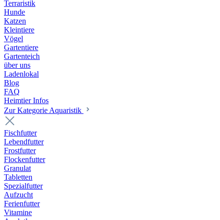
Terraristik
Hunde
Katzen
Kleintiere
Vögel
Gartentiere
Gartenteich
über uns
Ladenlokal
Blog
FAQ
Heimtier Infos
Zur Kategorie Aquaristik
Fischfutter
Lebendfutter
Frostfutter
Flockenfutter
Granulat
Tabletten
Spezialfutter
Aufzucht
Ferienfutter
Vitamine