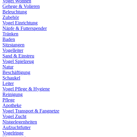
Vogel Wohnen
Gehege & Volieren
Beleuchtung
Zubehör
Vogel Einrichtung
Näpfe & Futterspender
Tränken
Baden
Sitzstangen
Vogelleiter
Sand & Einstreu
Vogel Spielzeug
Natur
Beschäftigung
Schaukel
Leiter
Vogel Pflege & Hygiene
Reinigung
Pflege
Apotheke
Vogel Transport & Fangnetze
Vogel Zucht
Nistgelegenheiten
Aufzuchtfutter
Vogelringe