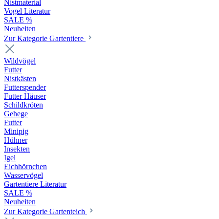
Nistmaterial
Vogel Literatur
SALE %
Neuheiten
Zur Kategorie Gartentiere
Wildvögel
Futter
Nistkästen
Futterspender
Futter Häuser
Schildkröten
Gehege
Futter
Minipig
Hühner
Insekten
Igel
Eichhörnchen
Wasservögel
Gartentiere Literatur
SALE %
Neuheiten
Zur Kategorie Gartenteich