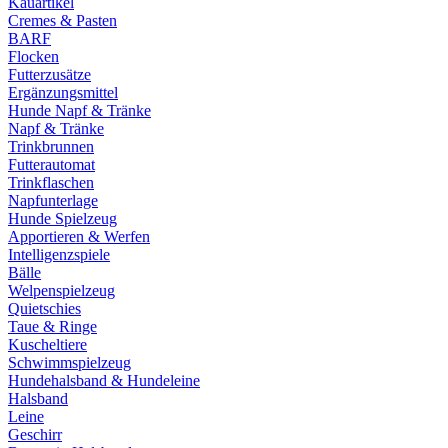
Kauartikel
Cremes & Pasten
BARF
Flocken
Futterzusätze
Ergänzungsmittel
Hunde Napf & Tränke
Napf & Tränke
Trinkbrunnen
Futterautomat
Trinkflaschen
Napfunterlage
Hunde Spielzeug
Apportieren & Werfen
Intelligenzspiele
Bälle
Welpenspielzeug
Quietschies
Taue & Ringe
Kuscheltiere
Schwimmspielzeug
Hundehalsband & Hundeleine
Halsband
Leine
Geschirr