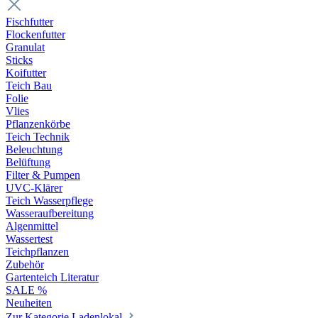
Fischfutter
Flockenfutter
Granulat
Sticks
Koifutter
Teich Bau
Folie
Vlies
Pflanzenkörbe
Teich Technik
Beleuchtung
Belüftung
Filter & Pumpen
UVC-Klärer
Teich Wasserpflege
Wasseraufbereitung
Algenmittel
Wassertest
Teichpflanzen
Zubehör
Gartenteich Literatur
SALE %
Neuheiten
Zur Kategorie Ladenlokal