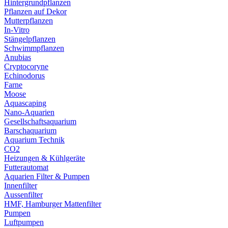
Hintergrundpflanzen
Pflanzen auf Dekor
Mutterpflanzen
In-Vitro
Stängelpflanzen
Schwimmpflanzen
Anubias
Cryptocoryne
Echinodorus
Farne
Moose
Aquascaping
Nano-Aquarien
Gesellschaftsaquarium
Barschaquarium
Aquarium Technik
CO2
Heizungen & Kühlgeräte
Futterautomat
Aquarien Filter & Pumpen
Innenfilter
Aussenfilter
HMF, Hamburger Mattenfilter
Pumpen
Luftpumpen