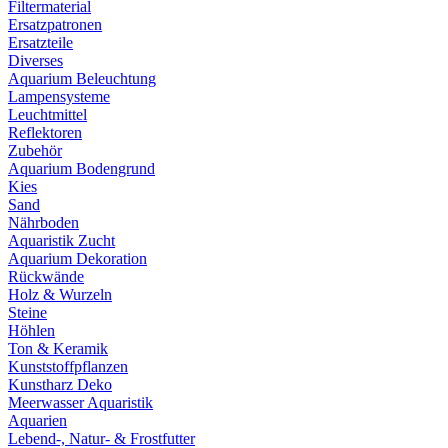
Filtermaterial
Ersatzpatronen
Ersatzteile
Diverses
Aquarium Beleuchtung
Lampensysteme
Leuchtmittel
Reflektoren
Zubehör
Aquarium Bodengrund
Kies
Sand
Nährboden
Aquaristik Zucht
Aquarium Dekoration
Rückwände
Holz & Wurzeln
Steine
Höhlen
Ton & Keramik
Kunststoffpflanzen
Kunstharz Deko
Meerwasser Aquaristik
Aquarien
Lebend-, Natur- & Frostfutter