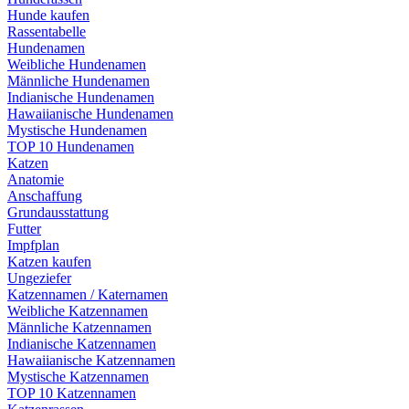
Hunde kaufen
Rassentabelle
Hundenamen
Weibliche Hundenamen
Männliche Hundenamen
Indianische Hundenamen
Hawaiianische Hundenamen
Mystische Hundenamen
TOP 10 Hundenamen
Katzen
Anatomie
Anschaffung
Grundausstattung
Futter
Impfplan
Katzen kaufen
Ungeziefer
Katzennamen / Katernamen
Weibliche Katzennamen
Männliche Katzennamen
Indianische Katzennamen
Hawaiianische Katzennamen
Mystische Katzennamen
TOP 10 Katzennamen