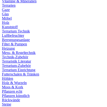
Vitamine & Mineralien
Terrarien
Gaze
Glas
Möbel
Holz
Kunststoff
Terrarium Technik
Luftbefeuchter
Beregnungsanlage
Filter & Pumpen
Heizung
Mess- & Regeltechnik
Technik-Zubehör
Terraristik Literatur
Terrarium-Zubehör
Terrarium Einrichtung
Futterschalen & Tränken
Höhlen
Holz & Wurzeln
Moos & Kork
Pflanzen echt
Pflanzen künstlich
Rückwände
Steine