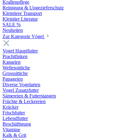
Krallenpflege
Reinigung & Ungezieferschutz
Kleintiere Transport
Kleintier Literatur
SALE %
Neuheiten
Zur Kategorie Vögel
Vogel Hauptfutter
Prachtfinken
Kanarien
Wellensittiche
Grosssittiche
Papageien
Diverse Vogelarten
Vogel Zusatzfutter
Sämereien & Futterstangen
Früchte & Leckereien
Kräcker
Frischfutter
Lebendfutter
Beschäftigung
Vitamine
Kalk & Grit