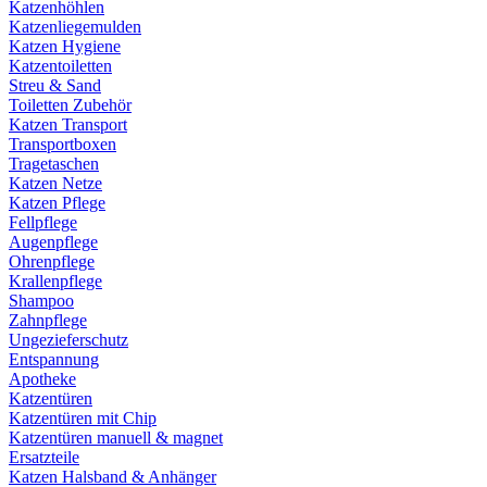
Katzenhöhlen
Katzenliegemulden
Katzen Hygiene
Katzentoiletten
Streu & Sand
Toiletten Zubehör
Katzen Transport
Transportboxen
Tragetaschen
Katzen Netze
Katzen Pflege
Fellpflege
Augenpflege
Ohrenpflege
Krallenpflege
Shampoo
Zahnpflege
Ungezieferschutz
Entspannung
Apotheke
Katzentüren
Katzentüren mit Chip
Katzentüren manuell & magnet
Ersatzteile
Katzen Halsband & Anhänger