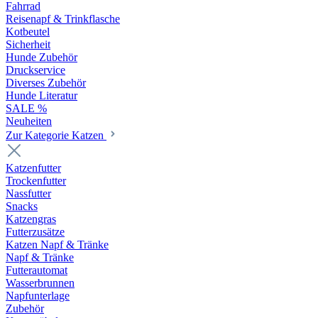
Fahrrad
Reisenapf & Trinkflasche
Kotbeutel
Sicherheit
Hunde Zubehör
Druckservice
Diverses Zubehör
Hunde Literatur
SALE %
Neuheiten
Zur Kategorie Katzen
Katzenfutter
Trockenfutter
Nassfutter
Snacks
Katzengras
Futterzusätze
Katzen Napf & Tränke
Napf & Tränke
Futterautomat
Wasserbrunnen
Napfunterlage
Zubehör