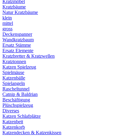
Kratzmöbel
Kratzbäume
Natur Kratzbäume
klein
mittel
gross
Deckenspanner
Wandkratzbaum
Ersatz Stämme
Ersatz Elemente
Kratzbretter & Kratzwellen
Kratztonnen
Katzen Spielzeug
Spielmäuse
Katzenbälle
Spielangeln
Rascheltunnel
Catnip & Baldrian
Beschäftigung
Plüschspielzeug
Diverses
Katzen Schlafplätze
Katzenbett
Katzenkorb
Katzendecken & Katzenkissen