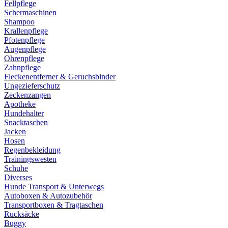
Fellpflege
Schermaschinen
Shampoo
Krallenpflege
Pfotenpflege
Augenpflege
Ohrenpflege
Zahnpflege
Fleckenentferner & Geruchsbinder
Ungezieferschutz
Zeckenzangen
Apotheke
Hundehalter
Snacktaschen
Jacken
Hosen
Regenbekleidung
Trainingswesten
Schuhe
Diverses
Hunde Transport & Unterwegs
Autoboxen & Autozubehör
Transportboxen & Tragtaschen
Rucksäcke
Buggy