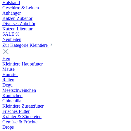
Halsband
Geschirre & Leinen
Anhänger
Katzen Zubehör
Diverses Zubehör
Katzen Literatur
SALE %
Neuheiten
Zur Kategorie Kleintiere
Heu
Kleintiere Hauptfutter
Mäuse
Hamster
Ratten
Degu
Meerschweinchen
Kaninchen
Chinchilla
Kleintiere Zusatzfutter
Frisches Futter
Kräuter & Sämereien
Gemüse & Früchte
Drops