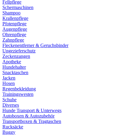
Fellpflege
Schermaschinen
Shampoo
Krallenpflege
Pfotenpflege
Augenpflege
Ohrenpflege
Zahnpflege
Fleckenentferner & Geruchsbinder
Ungezieferschutz
Zeckenzangen
Apotheke
Hundehalter
Snacktaschen
Jacken
Hosen
Regenbekleidung
Trainingswesten
Schuhe
Diverses
Hunde Transport & Unterwegs
Autoboxen & Autozubehör
Transportboxen & Tragtaschen
Rucksäcke
Buggy