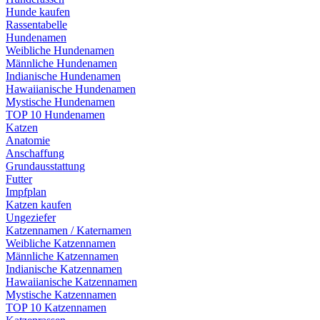
Hunde kaufen
Rassentabelle
Hundenamen
Weibliche Hundenamen
Männliche Hundenamen
Indianische Hundenamen
Hawaiianische Hundenamen
Mystische Hundenamen
TOP 10 Hundenamen
Katzen
Anatomie
Anschaffung
Grundausstattung
Futter
Impfplan
Katzen kaufen
Ungeziefer
Katzennamen / Katernamen
Weibliche Katzennamen
Männliche Katzennamen
Indianische Katzennamen
Hawaiianische Katzennamen
Mystische Katzennamen
TOP 10 Katzennamen