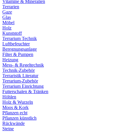
Vitamine & Mineralien
Terrarien
Gaze
Glas
Möbel
Holz
Kunststoff
Terrarium Technik
Luftbefeuchter
Beregnungsanlage
Filter & Pumpen
Heizung
Mess- & Regeltechnik
Technik-Zubehör
Terraristik Literatur
Terrarium-Zubehör
Terrarium Einrichtung
Futterschalen & Tränken
Höhlen
Holz & Wurzeln
Moos & Kork
Pflanzen echt
Pflanzen künstlich
Rückwände
Steine