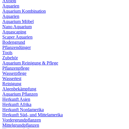
Axolotl
Aquarien
Aquarium Kombination
Aquarien
Aquarium Möbel
Nano Aquarium
Aquascaping
Scaper Aquarien
Bodengrund
Pflanzendünger
Tools
Zubehör
Aquarium Reinigung & Pflege
Pflanzenpflege
Wasserpflege
Wassertest
Reinigung
Algenbekämpfung
Aquarium Pflanzen
Herkunft Asien
Herkunft Afrika
Herkunft Nordamerika
Herkunft Süd- und Mittelamerika
Vordergrundpflanzen
Mittelgrundpflanzen