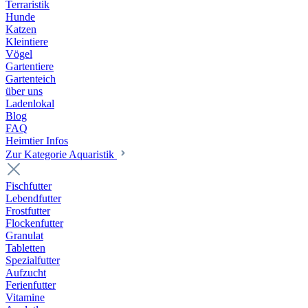
Terraristik
Hunde
Katzen
Kleintiere
Vögel
Gartentiere
Gartenteich
über uns
Ladenlokal
Blog
FAQ
Heimtier Infos
Zur Kategorie Aquaristik
Fischfutter
Lebendfutter
Frostfutter
Flockenfutter
Granulat
Tabletten
Spezialfutter
Aufzucht
Ferienfutter
Vitamine