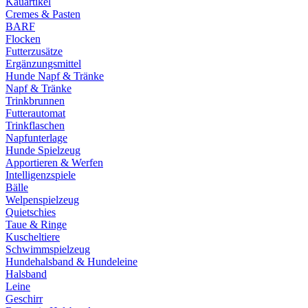
Kauartikel
Cremes & Pasten
BARF
Flocken
Futterzusätze
Ergänzungsmittel
Hunde Napf & Tränke
Napf & Tränke
Trinkbrunnen
Futterautomat
Trinkflaschen
Napfunterlage
Hunde Spielzeug
Apportieren & Werfen
Intelligenzspiele
Bälle
Welpenspielzeug
Quietschies
Taue & Ringe
Kuscheltiere
Schwimmspielzeug
Hundehalsband & Hundeleine
Halsband
Leine
Geschirr