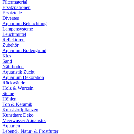
Filtermaterial
Ersatzpatronen
Ersatzteile
Diverses
Aquarium Beleuchtung
Lampensysteme
Leuchtmittel
Reflektoren
Zubehör
Aquarium Bodengrund
Kies
Sand
Nährboden
Aquaristik Zucht
Aquarium Dekoration
Rückwände
Holz & Wurzeln
Steine
Höhlen
Ton & Keramik
Kunststoffpflanzen
Kunstharz Deko
Meerwasser Aquaristik
Aquarien
Lebend-, Natur- & Frostfutter