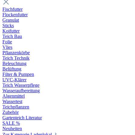
Fischfutter
Flockenfutter
Granulat
Sticks
Koifutter
Teich Bau
Folie
Vlies
Pflanzenkörbe
Teich Technik
Beleuchtung
Belüftung
Filter & Pumpen
UVC-Klärer
Teich Wasserpflege
Wasseraufbereitung
Algenmittel
Wassertest
Teichpflanzen
Zubehör
Gartenteich Literatur
SALE %
Neuheiten
Zur Kategorie Ladenlokal