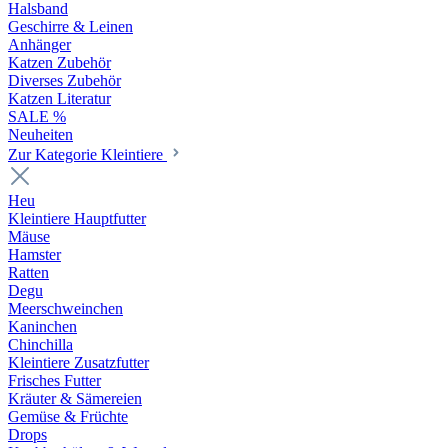
Halsband
Geschirre & Leinen
Anhänger
Katzen Zubehör
Diverses Zubehör
Katzen Literatur
SALE %
Neuheiten
Zur Kategorie Kleintiere
Heu
Kleintiere Hauptfutter
Mäuse
Hamster
Ratten
Degu
Meerschweinchen
Kaninchen
Chinchilla
Kleintiere Zusatzfutter
Frisches Futter
Kräuter & Sämereien
Gemüse & Früchte
Drops