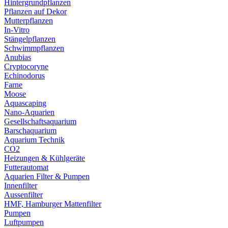
Hintergrundpflanzen
Pflanzen auf Dekor
Mutterpflanzen
In-Vitro
Stängelpflanzen
Schwimmpflanzen
Anubias
Cryptocoryne
Echinodorus
Farne
Moose
Aquascaping
Nano-Aquarien
Gesellschaftsaquarium
Barschaquarium
Aquarium Technik
CO2
Heizungen & Kühlgeräte
Futterautomat
Aquarien Filter & Pumpen
Innenfilter
Aussenfilter
HMF, Hamburger Mattenfilter
Pumpen
Luftpumpen