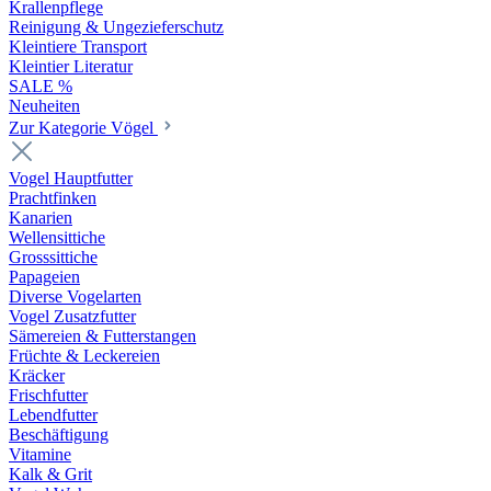
Krallenpflege
Reinigung & Ungezieferschutz
Kleintiere Transport
Kleintier Literatur
SALE %
Neuheiten
Zur Kategorie Vögel
Vogel Hauptfutter
Prachtfinken
Kanarien
Wellensittiche
Grosssittiche
Papageien
Diverse Vogelarten
Vogel Zusatzfutter
Sämereien & Futterstangen
Früchte & Leckereien
Kräcker
Frischfutter
Lebendfutter
Beschäftigung
Vitamine
Kalk & Grit