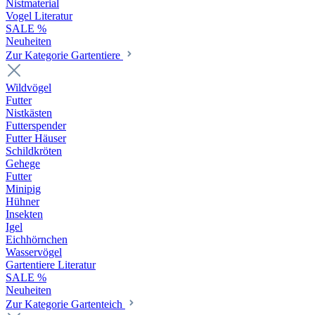
Nistmaterial
Vogel Literatur
SALE %
Neuheiten
Zur Kategorie Gartentiere
Wildvögel
Futter
Nistkästen
Futterspender
Futter Häuser
Schildkröten
Gehege
Futter
Minipig
Hühner
Insekten
Igel
Eichhörnchen
Wasservögel
Gartentiere Literatur
SALE %
Neuheiten
Zur Kategorie Gartenteich