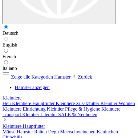
Deutsch
English
French
Italiano
Zeige alle Kategorien
Hamster
Zurück
Hamster anzeigen
Kleintiere
Heu
Kleintiere Hauptfutter
Kleintiere Zusatzfutter
Kleintier Wohnen
Kleintiere Einrichtung
Kleintier Pflege & Hygiene
Kleintiere
Transport
Kleintier Literatur
SALE %
Neuheiten
Kleintiere Hauptfutter
Mäuse
Hamster
Ratten
Degu
Meerschweinchen
Kaninchen
Chinchilla