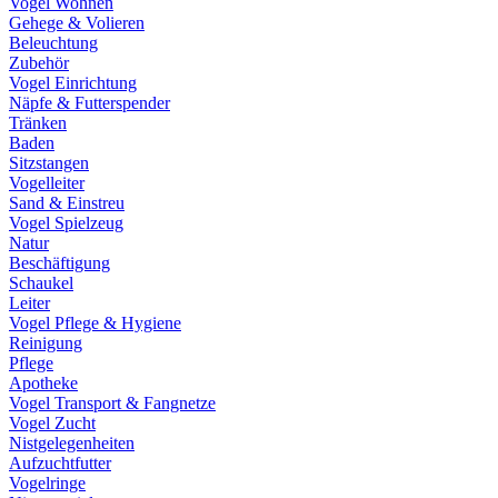
Vogel Wohnen
Gehege & Volieren
Beleuchtung
Zubehör
Vogel Einrichtung
Näpfe & Futterspender
Tränken
Baden
Sitzstangen
Vogelleiter
Sand & Einstreu
Vogel Spielzeug
Natur
Beschäftigung
Schaukel
Leiter
Vogel Pflege & Hygiene
Reinigung
Pflege
Apotheke
Vogel Transport & Fangnetze
Vogel Zucht
Nistgelegenheiten
Aufzuchtfutter
Vogelringe