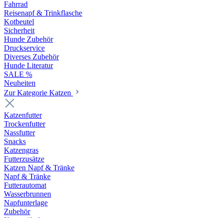
Fahrrad
Reisenapf & Trinkflasche
Kotbeutel
Sicherheit
Hunde Zubehör
Druckservice
Diverses Zubehör
Hunde Literatur
SALE %
Neuheiten
Zur Kategorie Katzen
Katzenfutter
Trockenfutter
Nassfutter
Snacks
Katzengras
Futterzusätze
Katzen Napf & Tränke
Napf & Tränke
Futterautomat
Wasserbrunnen
Napfunterlage
Zubehör