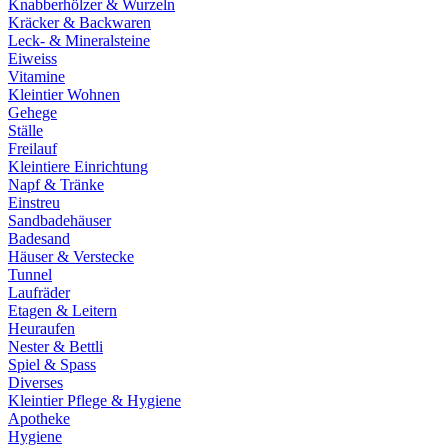
Knabberhölzer & Wurzeln
Kräcker & Backwaren
Leck- & Mineralsteine
Eiweiss
Vitamine
Kleintier Wohnen
Gehege
Ställe
Freilauf
Kleintiere Einrichtung
Napf & Tränke
Einstreu
Sandbadehäuser
Badesand
Häuser & Verstecke
Tunnel
Laufräder
Etagen & Leitern
Heuraufen
Nester & Bettli
Spiel & Spass
Diverses
Kleintier Pflege & Hygiene
Apotheke
Hygiene