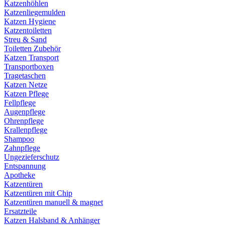
Katzenhöhlen
Katzenliegemulden
Katzen Hygiene
Katzentoiletten
Streu & Sand
Toiletten Zubehör
Katzen Transport
Transportboxen
Tragetaschen
Katzen Netze
Katzen Pflege
Fellpflege
Augenpflege
Ohrenpflege
Krallenpflege
Shampoo
Zahnpflege
Ungezieferschutz
Entspannung
Apotheke
Katzentüren
Katzentüren mit Chip
Katzentüren manuell & magnet
Ersatzteile
Katzen Halsband & Anhänger