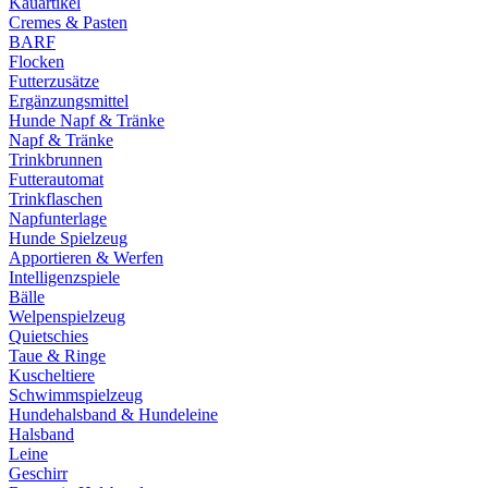
Kauartikel
Cremes & Pasten
BARF
Flocken
Futterzusätze
Ergänzungsmittel
Hunde Napf & Tränke
Napf & Tränke
Trinkbrunnen
Futterautomat
Trinkflaschen
Napfunterlage
Hunde Spielzeug
Apportieren & Werfen
Intelligenzspiele
Bälle
Welpenspielzeug
Quietschies
Taue & Ringe
Kuscheltiere
Schwimmspielzeug
Hundehalsband & Hundeleine
Halsband
Leine
Geschirr