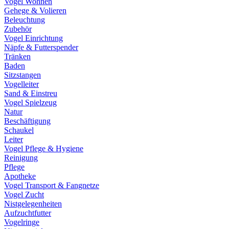
Vogel Wohnen
Gehege & Volieren
Beleuchtung
Zubehör
Vogel Einrichtung
Näpfe & Futterspender
Tränken
Baden
Sitzstangen
Vogelleiter
Sand & Einstreu
Vogel Spielzeug
Natur
Beschäftigung
Schaukel
Leiter
Vogel Pflege & Hygiene
Reinigung
Pflege
Apotheke
Vogel Transport & Fangnetze
Vogel Zucht
Nistgelegenheiten
Aufzuchtfutter
Vogelringe