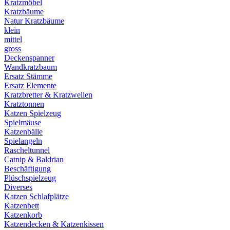
Kratzmöbel
Kratzbäume
Natur Kratzbäume
klein
mittel
gross
Deckenspanner
Wandkratzbaum
Ersatz Stämme
Ersatz Elemente
Kratzbretter & Kratzwellen
Kratztonnen
Katzen Spielzeug
Spielmäuse
Katzenbälle
Spielangeln
Rascheltunnel
Catnip & Baldrian
Beschäftigung
Plüschspielzeug
Diverses
Katzen Schlafplätze
Katzenbett
Katzenkorb
Katzendecken & Katzenkissen