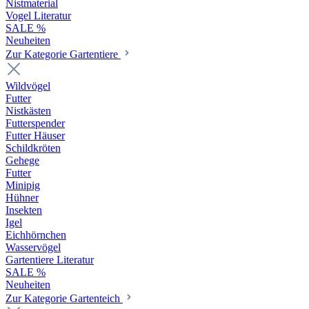
Nistmaterial
Vogel Literatur
SALE %
Neuheiten
Zur Kategorie Gartentiere
Wildvögel
Futter
Nistkästen
Futterspender
Futter Häuser
Schildkröten
Gehege
Futter
Minipig
Hühner
Insekten
Igel
Eichhörnchen
Wasservögel
Gartentiere Literatur
SALE %
Neuheiten
Zur Kategorie Gartenteich