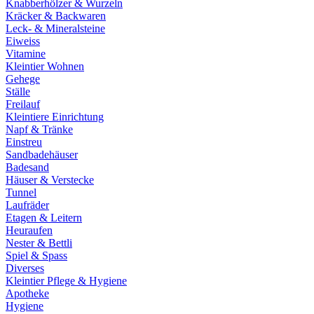
Knabberhölzer & Wurzeln
Kräcker & Backwaren
Leck- & Mineralsteine
Eiweiss
Vitamine
Kleintier Wohnen
Gehege
Ställe
Freilauf
Kleintiere Einrichtung
Napf & Tränke
Einstreu
Sandbadehäuser
Badesand
Häuser & Verstecke
Tunnel
Laufräder
Etagen & Leitern
Heuraufen
Nester & Bettli
Spiel & Spass
Diverses
Kleintier Pflege & Hygiene
Apotheke
Hygiene