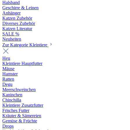
Halsband
Geschirre & Leinen
Anhänger
Katzen Zubehör
Diverses Zubehör
Katzen Literatur
SALE %
Neuheiten
Zur Kategorie Kleintiere
Heu
Kleintiere Hauptfutter
Mäuse
Hamster
Ratten
Degu
Meerschweinchen
Kaninchen
Chinchilla
Kleintiere Zusatzfutter
Frisches Futter
Kräuter & Sämereien
Gemüse & Früchte
Drops