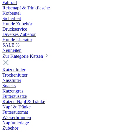
Fahrrad
Reisenapf & Trinkflasche
Kotbeutel
Sicherheit
Hunde Zubehör
Druckservice
Diverses Zubehör
Hunde Literatur
SALE %
Neuheiten
Zur Kategorie Katzen
Katzenfutter
Trockenfutter
Nassfutter
Snacks
Katzengras
Futterzusätze
Katzen Napf & Tränke
Napf & Tränke
Futterautomat
Wasserbrunnen
Napfunterlage
Zubehör