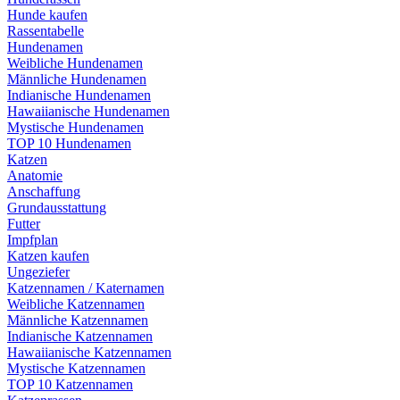
Hunde kaufen
Rassentabelle
Hundenamen
Weibliche Hundenamen
Männliche Hundenamen
Indianische Hundenamen
Hawaiianische Hundenamen
Mystische Hundenamen
TOP 10 Hundenamen
Katzen
Anatomie
Anschaffung
Grundausstattung
Futter
Impfplan
Katzen kaufen
Ungeziefer
Katzennamen / Katernamen
Weibliche Katzennamen
Männliche Katzennamen
Indianische Katzennamen
Hawaiianische Katzennamen
Mystische Katzennamen
TOP 10 Katzennamen