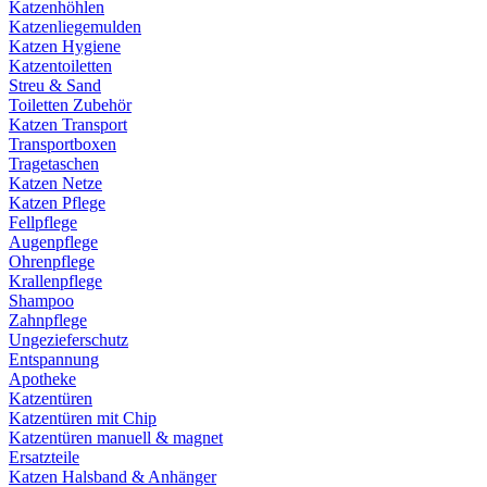
Katzenhöhlen
Katzenliegemulden
Katzen Hygiene
Katzentoiletten
Streu & Sand
Toiletten Zubehör
Katzen Transport
Transportboxen
Tragetaschen
Katzen Netze
Katzen Pflege
Fellpflege
Augenpflege
Ohrenpflege
Krallenpflege
Shampoo
Zahnpflege
Ungezieferschutz
Entspannung
Apotheke
Katzentüren
Katzentüren mit Chip
Katzentüren manuell & magnet
Ersatzteile
Katzen Halsband & Anhänger