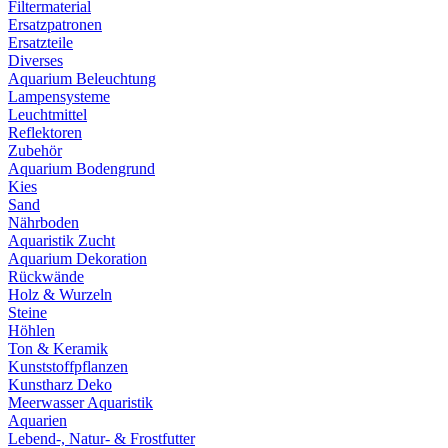
Filtermaterial
Ersatzpatronen
Ersatzteile
Diverses
Aquarium Beleuchtung
Lampensysteme
Leuchtmittel
Reflektoren
Zubehör
Aquarium Bodengrund
Kies
Sand
Nährboden
Aquaristik Zucht
Aquarium Dekoration
Rückwände
Holz & Wurzeln
Steine
Höhlen
Ton & Keramik
Kunststoffpflanzen
Kunstharz Deko
Meerwasser Aquaristik
Aquarien
Lebend-, Natur- & Frostfutter