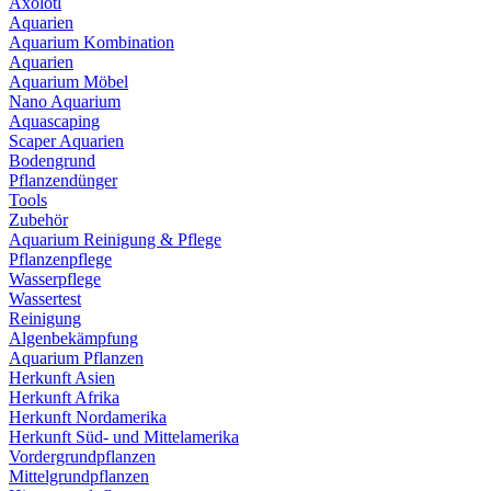
Axolotl
Aquarien
Aquarium Kombination
Aquarien
Aquarium Möbel
Nano Aquarium
Aquascaping
Scaper Aquarien
Bodengrund
Pflanzendünger
Tools
Zubehör
Aquarium Reinigung & Pflege
Pflanzenpflege
Wasserpflege
Wassertest
Reinigung
Algenbekämpfung
Aquarium Pflanzen
Herkunft Asien
Herkunft Afrika
Herkunft Nordamerika
Herkunft Süd- und Mittelamerika
Vordergrundpflanzen
Mittelgrundpflanzen