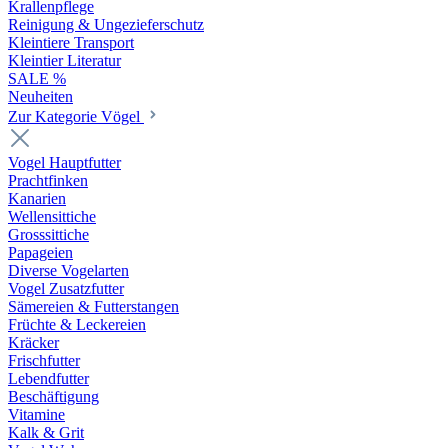
Krallenpflege
Reinigung & Ungezieferschutz
Kleintiere Transport
Kleintier Literatur
SALE %
Neuheiten
Zur Kategorie Vögel
Vogel Hauptfutter
Prachtfinken
Kanarien
Wellensittiche
Grosssittiche
Papageien
Diverse Vogelarten
Vogel Zusatzfutter
Sämereien & Futterstangen
Früchte & Leckereien
Kräcker
Frischfutter
Lebendfutter
Beschäftigung
Vitamine
Kalk & Grit