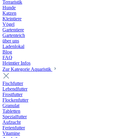
Terraristik
Hunde
Katzen
Kleintiere
Vögel
Gartentiere
Gartenteich
über uns
Ladenlokal
Blog
FAQ
Heimtier Infos
Zur Kategorie Aquaristik
Fischfutter
Lebendfutter
Frostfutter
Flockenfutter
Granulat
Tabletten
Spezialfutter
Aufzucht
Ferienfutter
Vitamine