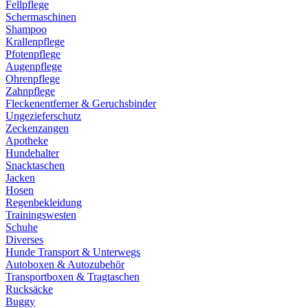
Fellpflege
Schermaschinen
Shampoo
Krallenpflege
Pfotenpflege
Augenpflege
Ohrenpflege
Zahnpflege
Fleckenentferner & Geruchsbinder
Ungezieferschutz
Zeckenzangen
Apotheke
Hundehalter
Snacktaschen
Jacken
Hosen
Regenbekleidung
Trainingswesten
Schuhe
Diverses
Hunde Transport & Unterwegs
Autoboxen & Autozubehör
Transportboxen & Tragtaschen
Rucksäcke
Buggy