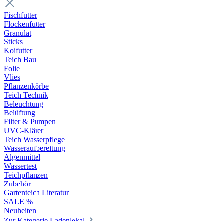
Fischfutter
Flockenfutter
Granulat
Sticks
Koifutter
Teich Bau
Folie
Vlies
Pflanzenkörbe
Teich Technik
Beleuchtung
Belüftung
Filter & Pumpen
UVC-Klärer
Teich Wasserpflege
Wasseraufbereitung
Algenmittel
Wassertest
Teichpflanzen
Zubehör
Gartenteich Literatur
SALE %
Neuheiten
Zur Kategorie Ladenlokal