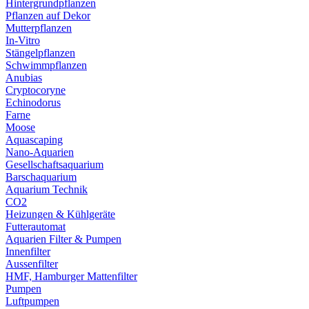
Hintergrundpflanzen
Pflanzen auf Dekor
Mutterpflanzen
In-Vitro
Stängelpflanzen
Schwimmpflanzen
Anubias
Cryptocoryne
Echinodorus
Farne
Moose
Aquascaping
Nano-Aquarien
Gesellschaftsaquarium
Barschaquarium
Aquarium Technik
CO2
Heizungen & Kühlgeräte
Futterautomat
Aquarien Filter & Pumpen
Innenfilter
Aussenfilter
HMF, Hamburger Mattenfilter
Pumpen
Luftpumpen