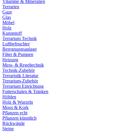
Vitamine & Mineralien
Terrarien
Gaze
Glas
Möbel
Holz
Kunststoff
Terrarium Technik
Luftbefeuchter
Beregnungsanlage
Filter & Pumpen
Heizung
Mess- & Regeltechnik
Technik-Zubehör
Terraristik Literatur
Terrarium-Zubehör
Terrarium Einrichtung
Futterschalen & Tränken
Höhlen
Holz & Wurzeln
Moos & Kork
Pflanzen echt
Pflanzen künstlich
Rückwände
Steine