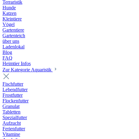
Terraristik
Hunde
Katzen
Kleintiere
Vögel
Gartentiere
Gartenteich
über uns
Ladenlokal
Blog
FAQ
Heimtier Infos
Zur Kategorie Aquaristik
Fischfutter
Lebendfutter
Frostfutter
Flockenfutter
Granulat
Tabletten
Spezialfutter
Aufzucht
Ferienfutter
Vitamine