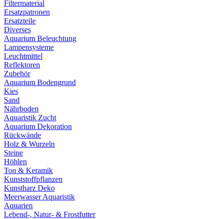
Filtermaterial
Ersatzpatronen
Ersatzteile
Diverses
Aquarium Beleuchtung
Lampensysteme
Leuchtmittel
Reflektoren
Zubehör
Aquarium Bodengrund
Kies
Sand
Nährboden
Aquaristik Zucht
Aquarium Dekoration
Rückwände
Holz & Wurzeln
Steine
Höhlen
Ton & Keramik
Kunststoffpflanzen
Kunstharz Deko
Meerwasser Aquaristik
Aquarien
Lebend-, Natur- & Frostfutter