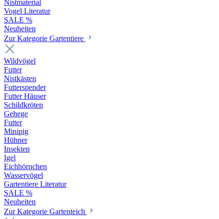
Nistmaterial
Vogel Literatur
SALE %
Neuheiten
Zur Kategorie Gartentiere
Wildvögel
Futter
Nistkästen
Futterspender
Futter Häuser
Schildkröten
Gehege
Futter
Minipig
Hühner
Insekten
Igel
Eichhörnchen
Wasservögel
Gartentiere Literatur
SALE %
Neuheiten
Zur Kategorie Gartenteich