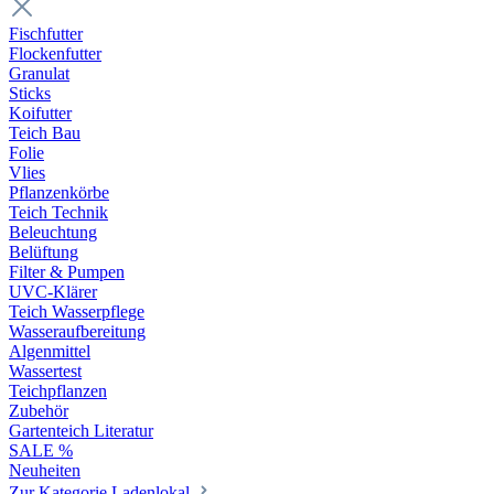
Fischfutter
Flockenfutter
Granulat
Sticks
Koifutter
Teich Bau
Folie
Vlies
Pflanzenkörbe
Teich Technik
Beleuchtung
Belüftung
Filter & Pumpen
UVC-Klärer
Teich Wasserpflege
Wasseraufbereitung
Algenmittel
Wassertest
Teichpflanzen
Zubehör
Gartenteich Literatur
SALE %
Neuheiten
Zur Kategorie Ladenlokal