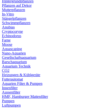
Hintergrundpflanzen
Pflanzen auf Dekor
Mutterpflanzen
In-Vitro
Stängelpflanzen
Schwimmpflanzen
Anubias
Cryptocoryne
Echinodorus
Farne
Moose
Aquascaping
Nano-Aquarien
Gesellschaftsaquarium
Barschaquarium
Aquarium Technik
CO2
Heizungen & Kühlgeräte
Futterautomat
Aquarien Filter & Pumpen
Innenfilter
Aussenfilter
HMF, Hamburger Mattenfilter
Pumpen
Luftpumpen