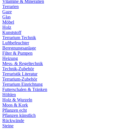
Vitamine & Mineralien
Terrarien
Gaze
Glas
Möbel
Holz
Kunststoff
Terrarium Technik
Luftbefeuchter
Beregnungsanlage
Filter & Pumpen
Heizung
Mess- & Regeltechnik
Technik-Zubehör
Terraristik Literatur
Terrarium-Zubehör
Terrarium Einrichtung
Futterschalen & Tränken
Höhlen
Holz & Wurzeln
Moos & Kork
Pflanzen echt
Pflanzen künstlich
Rückwände
Steine