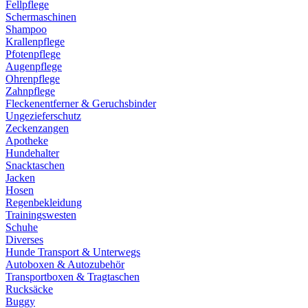
Fellpflege
Schermaschinen
Shampoo
Krallenpflege
Pfotenpflege
Augenpflege
Ohrenpflege
Zahnpflege
Fleckenentferner & Geruchsbinder
Ungezieferschutz
Zeckenzangen
Apotheke
Hundehalter
Snacktaschen
Jacken
Hosen
Regenbekleidung
Trainingswesten
Schuhe
Diverses
Hunde Transport & Unterwegs
Autoboxen & Autozubehör
Transportboxen & Tragtaschen
Rucksäcke
Buggy