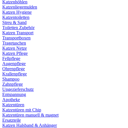
Katzenhöhlen
Katzenliegemulden
Katzen Hygiene
Katzentoiletten
Streu & Sand
Toiletten Zubehör
Katzen Transport
Transportboxen
Tragetaschen
Katzen Netze
Katzen Pflege
Fellpflege
Augenpflege
Ohrenpflege
Krallenpflege
Shampoo
Zahnpflege
Ungezieferschutz
Entspannung
Apotheke
Katzentüren
Katzentüren mit Chip
Katzentüren manuell & magnet
Ersatzteile
Katzen Halsband & Anhänger