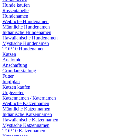
Hunde kaufen
Rassentabelle
Hundenamen
Weibliche Hundenamen
Männliche Hundenamen
Indianische Hundenamen
Hawaiianische Hundenamen
Mystische Hundenamen
TOP 10 Hundenamen
Katzen
Anatomie
Anschaffung
Grundausstattung
Futter
Impfplan
Katzen kaufen
Ungeziefer
Katzennamen / Katernamen
Weibliche Katzennamen
Männliche Katzennamen
Indianische Katzennamen
Hawaiianische Katzennamen
Mystische Katzennamen
TOP 10 Katzennamen