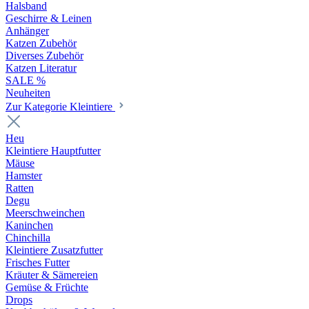
Halsband
Geschirre & Leinen
Anhänger
Katzen Zubehör
Diverses Zubehör
Katzen Literatur
SALE %
Neuheiten
Zur Kategorie Kleintiere
Heu
Kleintiere Hauptfutter
Mäuse
Hamster
Ratten
Degu
Meerschweinchen
Kaninchen
Chinchilla
Kleintiere Zusatzfutter
Frisches Futter
Kräuter & Sämereien
Gemüse & Früchte
Drops