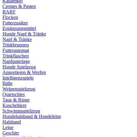
Kauartikel
Cremes & Pasten
BARF
Flocken
Futterzusätze
Ergänzungsmittel
Hunde Napf & Tränke
Napf & Tränke
Trinkbrunnen
Futterautomat
Trinkflaschen
Napfunterlage
Hunde Spielzeug
Apportieren & Werfen
Intelligenzspiele
Bälle
Welpenspielzeug
Quietschies
Taue & Ringe
Kuscheltiere
Schwimmspielzeug
Hundehalsband & Hundeleine
Halsband
Leine
Geschirr