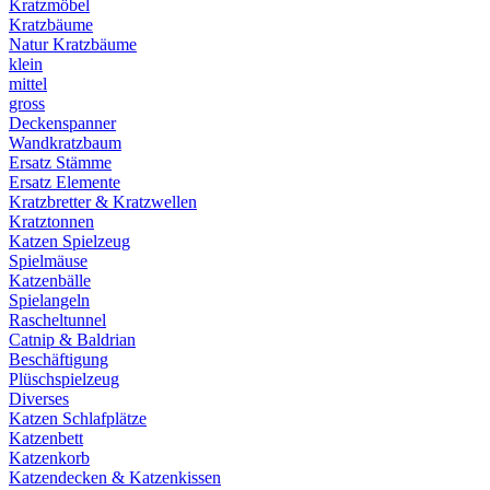
Kratzmöbel
Kratzbäume
Natur Kratzbäume
klein
mittel
gross
Deckenspanner
Wandkratzbaum
Ersatz Stämme
Ersatz Elemente
Kratzbretter & Kratzwellen
Kratztonnen
Katzen Spielzeug
Spielmäuse
Katzenbälle
Spielangeln
Rascheltunnel
Catnip & Baldrian
Beschäftigung
Plüschspielzeug
Diverses
Katzen Schlafplätze
Katzenbett
Katzenkorb
Katzendecken & Katzenkissen