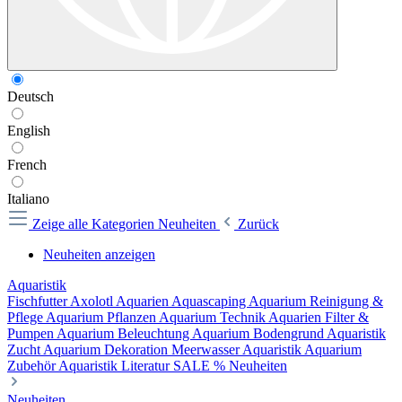
Deutsch
English
French
Italiano
Zeige alle Kategorien
Neuheiten
Zurück
Neuheiten anzeigen
Aquaristik
Fischfutter
Axolotl
Aquarien
Aquascaping
Aquarium Reinigung &
Pflege
Aquarium Pflanzen
Aquarium Technik
Aquarien Filter &
Pumpen
Aquarium Beleuchtung
Aquarium Bodengrund
Aquaristik
Zucht
Aquarium Dekoration
Meerwasser Aquaristik
Aquarium
Zubehör
Aquaristik Literatur
SALE %
Neuheiten
Neuheiten