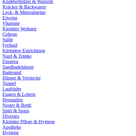
Knabberhölzer & Wurzeln
Kräcker & Backwaren
Leck- & Mineralsteine
Eiweiss
Vitamine
Kleintier Wohnen
Gehege
Ställe
Freilauf
Kleintiere Einrichtung
Napf & Tränke
Einstreu
Sandbadehäuser
Badesand
Häuser & Verstecke
Tunnel
Laufräder
Etagen & Leitern
Heuraufen
Nester & Bettli
Spiel & Spass
Diverses
Kleintier Pflege & Hygiene
Apotheke
Hygiene