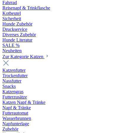
Fahrrad
Reisenapf & Trinkflasche
Kotbeutel
Sicherheit
Hunde Zubehör
Druckservice
Diverses Zubehör
Hunde Literatur
SALE %
Neuheiten
Zur Kategorie Katzen
Katzenfutter
Trockenfutter
Nassfutter
Snacks
Katzengras
Futterzusätze
Katzen Napf & Tränke
Napf & Tränke
Futterautomat
Wasserbrunnen
Napfunterlage
Zubehör