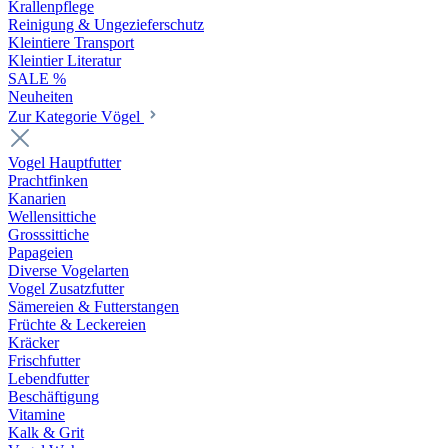
Krallenpflege
Reinigung & Ungezieferschutz
Kleintiere Transport
Kleintier Literatur
SALE %
Neuheiten
Zur Kategorie Vögel
Vogel Hauptfutter
Prachtfinken
Kanarien
Wellensittiche
Grosssittiche
Papageien
Diverse Vogelarten
Vogel Zusatzfutter
Sämereien & Futterstangen
Früchte & Leckereien
Kräcker
Frischfutter
Lebendfutter
Beschäftigung
Vitamine
Kalk & Grit