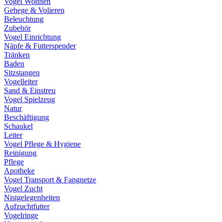
Vogel Wohnen
Gehege & Volieren
Beleuchtung
Zubehör
Vogel Einrichtung
Näpfe & Futterspender
Tränken
Baden
Sitzstangen
Vogelleiter
Sand & Einstreu
Vogel Spielzeug
Natur
Beschäftigung
Schaukel
Leiter
Vogel Pflege & Hygiene
Reinigung
Pflege
Apotheke
Vogel Transport & Fangnetze
Vogel Zucht
Nistgelegenheiten
Aufzuchtfutter
Vogelringe