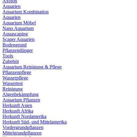
Axolotl
Aquarien
Aquarium Kombination
Aquarien
Aquarium Möbel
Nano Aquarium
Aquascaping
Scaper Aquarien
Bodengrund
Pflanzendünger
Tools
Zubehör
Aquarium Reinigung & Pflege
Pflanzenpflege
Wasserpflege
Wassertest
Reinigung
Algenbekämpfung
Aquarium Pflanzen
Herkunft Asien
Herkunft Afrika
Herkunft Nordamerika
Herkunft Süd- und Mittelamerika
Vordergrundpflanzen
Mittelgrundpflanzen