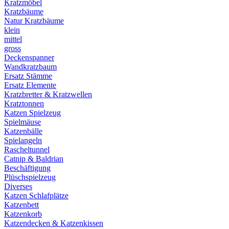
Kratzmöbel
Kratzbäume
Natur Kratzbäume
klein
mittel
gross
Deckenspanner
Wandkratzbaum
Ersatz Stämme
Ersatz Elemente
Kratzbretter & Kratzwellen
Kratztonnen
Katzen Spielzeug
Spielmäuse
Katzenbälle
Spielangeln
Rascheltunnel
Catnip & Baldrian
Beschäftigung
Plüschspielzeug
Diverses
Katzen Schlafplätze
Katzenbett
Katzenkorb
Katzendecken & Katzenkissen