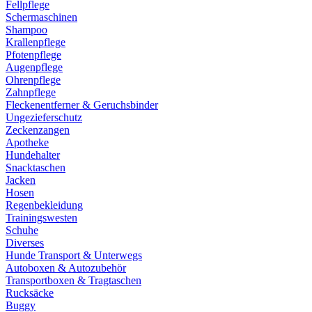
Fellpflege
Schermaschinen
Shampoo
Krallenpflege
Pfotenpflege
Augenpflege
Ohrenpflege
Zahnpflege
Fleckenentferner & Geruchsbinder
Ungezieferschutz
Zeckenzangen
Apotheke
Hundehalter
Snacktaschen
Jacken
Hosen
Regenbekleidung
Trainingswesten
Schuhe
Diverses
Hunde Transport & Unterwegs
Autoboxen & Autozubehör
Transportboxen & Tragtaschen
Rucksäcke
Buggy