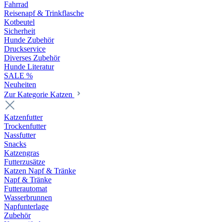
Fahrrad
Reisenapf & Trinkflasche
Kotbeutel
Sicherheit
Hunde Zubehör
Druckservice
Diverses Zubehör
Hunde Literatur
SALE %
Neuheiten
Zur Kategorie Katzen
Katzenfutter
Trockenfutter
Nassfutter
Snacks
Katzengras
Futterzusätze
Katzen Napf & Tränke
Napf & Tränke
Futterautomat
Wasserbrunnen
Napfunterlage
Zubehör