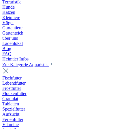
Terraristik
Hunde
Katzen
Kleintiere
Vögel
Gartentiere
Gartenteich
über uns
Ladenlokal
Blog
FAQ
Heimtier Infos
Zur Kategorie Aquaristik
Fischfutter
Lebendfutter
Frostfutter
Flockenfutter
Granulat
Tabletten
Spezialfutter
Aufzucht
Ferienfutter
Vitamine