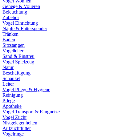
Vogel Wohnen
Gehege & Volieren
Beleuchtung
Zubehör
Vogel Einrichtung
Näpfe & Futterspender
Tränken
Baden
Sitzstangen
Vogelleiter
Sand & Einstreu
Vogel Spielzeug
Natur
Beschäftigung
Schaukel
Leiter
Vogel Pflege & Hygiene
Reinigung
Pflege
Apotheke
Vogel Transport & Fangnetze
Vogel Zucht
Nistgelegenheiten
Aufzuchtfutter
Vogelringe