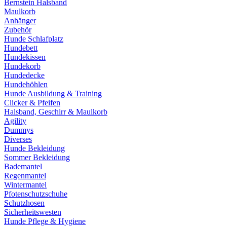
Bernstein Halsband
Maulkorb
Anhänger
Zubehör
Hunde Schlafplatz
Hundebett
Hundekissen
Hundekorb
Hundedecke
Hundehöhlen
Hunde Ausbildung & Training
Clicker & Pfeifen
Halsband, Geschirr & Maulkorb
Agility
Dummys
Diverses
Hunde Bekleidung
Sommer Bekleidung
Bademantel
Regenmantel
Wintermantel
Pfotenschutzschuhe
Schutzhosen
Sicherheitswesten
Hunde Pflege & Hygiene