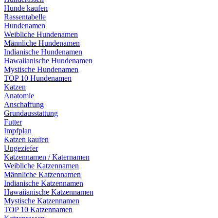
Hunde kaufen
Rassentabelle
Hundenamen
Weibliche Hundenamen
Männliche Hundenamen
Indianische Hundenamen
Hawaiianische Hundenamen
Mystische Hundenamen
TOP 10 Hundenamen
Katzen
Anatomie
Anschaffung
Grundausstattung
Futter
Impfplan
Katzen kaufen
Ungeziefer
Katzennamen / Katernamen
Weibliche Katzennamen
Männliche Katzennamen
Indianische Katzennamen
Hawaiianische Katzennamen
Mystische Katzennamen
TOP 10 Katzennamen