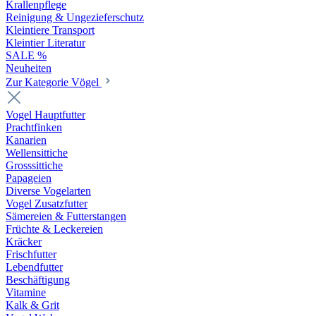
Krallenpflege
Reinigung & Ungezieferschutz
Kleintiere Transport
Kleintier Literatur
SALE %
Neuheiten
Zur Kategorie Vögel
Vogel Hauptfutter
Prachtfinken
Kanarien
Wellensittiche
Grosssittiche
Papageien
Diverse Vogelarten
Vogel Zusatzfutter
Sämereien & Futterstangen
Früchte & Leckereien
Kräcker
Frischfutter
Lebendfutter
Beschäftigung
Vitamine
Kalk & Grit