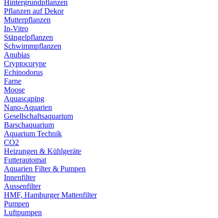
Hintergrundpflanzen
Pflanzen auf Dekor
Mutterpflanzen
In-Vitro
Stängelpflanzen
Schwimmpflanzen
Anubias
Cryptocoryne
Echinodorus
Farne
Moose
Aquascaping
Nano-Aquarien
Gesellschaftsaquarium
Barschaquarium
Aquarium Technik
CO2
Heizungen & Kühlgeräte
Futterautomat
Aquarien Filter & Pumpen
Innenfilter
Aussenfilter
HMF, Hamburger Mattenfilter
Pumpen
Luftpumpen