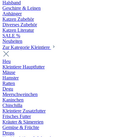
Halsband
Geschirre & Leinen
Anhänger
Katzen Zubehör
Diverses Zubehör
Katzen Literatur
SALE %
Neuheiten
Zur Kategorie Kleintiere
Heu
Kleintiere Hauptfutter
Mäuse
Hamster
Ratten
Degu
Meerschweinchen
Kaninchen
Chinchilla
Kleintiere Zusatzfutter
Frisches Futter
Kräuter & Sämereien
Gemüse & Früchte
Drops