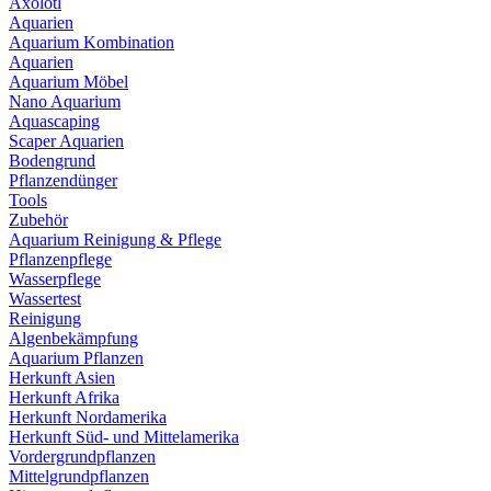
Axolotl
Aquarien
Aquarium Kombination
Aquarien
Aquarium Möbel
Nano Aquarium
Aquascaping
Scaper Aquarien
Bodengrund
Pflanzendünger
Tools
Zubehör
Aquarium Reinigung & Pflege
Pflanzenpflege
Wasserpflege
Wassertest
Reinigung
Algenbekämpfung
Aquarium Pflanzen
Herkunft Asien
Herkunft Afrika
Herkunft Nordamerika
Herkunft Süd- und Mittelamerika
Vordergrundpflanzen
Mittelgrundpflanzen