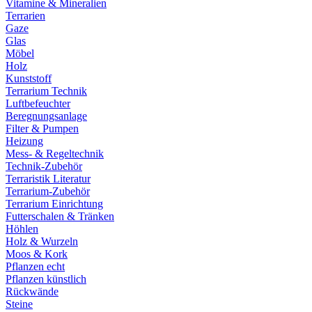
Vitamine & Mineralien
Terrarien
Gaze
Glas
Möbel
Holz
Kunststoff
Terrarium Technik
Luftbefeuchter
Beregnungsanlage
Filter & Pumpen
Heizung
Mess- & Regeltechnik
Technik-Zubehör
Terraristik Literatur
Terrarium-Zubehör
Terrarium Einrichtung
Futterschalen & Tränken
Höhlen
Holz & Wurzeln
Moos & Kork
Pflanzen echt
Pflanzen künstlich
Rückwände
Steine