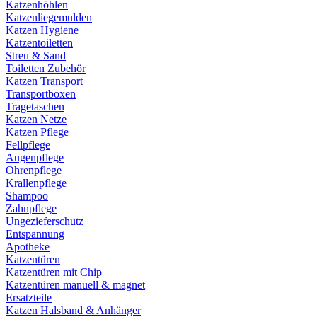
Katzenhöhlen
Katzenliegemulden
Katzen Hygiene
Katzentoiletten
Streu & Sand
Toiletten Zubehör
Katzen Transport
Transportboxen
Tragetaschen
Katzen Netze
Katzen Pflege
Fellpflege
Augenpflege
Ohrenpflege
Krallenpflege
Shampoo
Zahnpflege
Ungezieferschutz
Entspannung
Apotheke
Katzentüren
Katzentüren mit Chip
Katzentüren manuell & magnet
Ersatzteile
Katzen Halsband & Anhänger