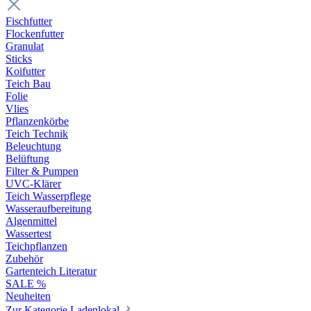
Fischfutter
Flockenfutter
Granulat
Sticks
Koifutter
Teich Bau
Folie
Vlies
Pflanzenkörbe
Teich Technik
Beleuchtung
Belüftung
Filter & Pumpen
UVC-Klärer
Teich Wasserpflege
Wasseraufbereitung
Algenmittel
Wassertest
Teichpflanzen
Zubehör
Gartenteich Literatur
SALE %
Neuheiten
Zur Kategorie Ladenlokal