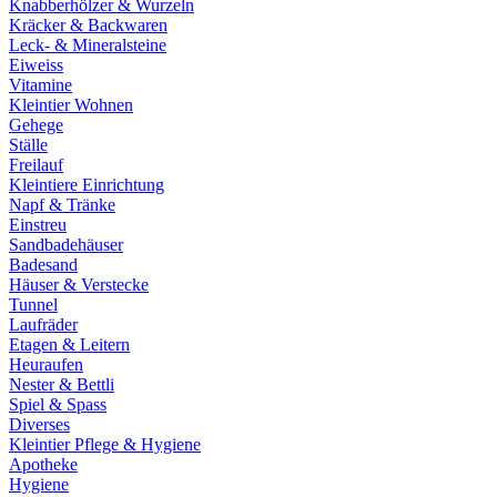
Knabberhölzer & Wurzeln
Kräcker & Backwaren
Leck- & Mineralsteine
Eiweiss
Vitamine
Kleintier Wohnen
Gehege
Ställe
Freilauf
Kleintiere Einrichtung
Napf & Tränke
Einstreu
Sandbadehäuser
Badesand
Häuser & Verstecke
Tunnel
Laufräder
Etagen & Leitern
Heuraufen
Nester & Bettli
Spiel & Spass
Diverses
Kleintier Pflege & Hygiene
Apotheke
Hygiene