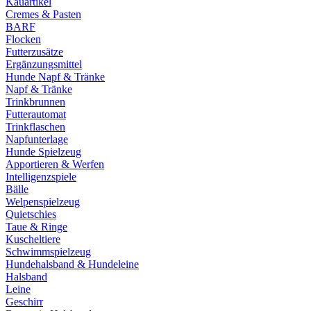
Kauartikel
Cremes & Pasten
BARF
Flocken
Futterzusätze
Ergänzungsmittel
Hunde Napf & Tränke
Napf & Tränke
Trinkbrunnen
Futterautomat
Trinkflaschen
Napfunterlage
Hunde Spielzeug
Apportieren & Werfen
Intelligenzspiele
Bälle
Welpenspielzeug
Quietschies
Taue & Ringe
Kuscheltiere
Schwimmspielzeug
Hundehalsband & Hundeleine
Halsband
Leine
Geschirr