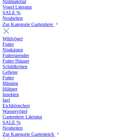
Nistmaterial
Vogel Literatur
SALE %
Neuheiten
Zur Kategorie Gartentiere
Wildvögel
Futter
Nistkästen
Futterspender
Futter Häuser
Schildkröten
Gehege
Futter
Minipig
Hühner
Insekten
Igel
Eichhörnchen
Wasservögel
Gartentiere Literatur
SALE %
Neuheiten
Zur Kategorie Gartenteich