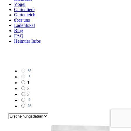
Vögel
Gartentiere
Gartenteich
über uns
Ladenlokal
Blog
FAQ
Heimtier Infos
1
2
3