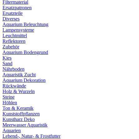
Filtermaterial
Ersatzpatronen
Ersatzteile
Diverses
Aquarium Beleuchtung
Lampensysteme
Leuchtmittel
Reflektoren
Zubehör
Aquarium Bodengrund
Kies
Sand
Nährboden
Aquaristik Zucht
Aquarium Dekoration
Rückwände
Holz & Wurzeln
Steine
Höhlen
Ton & Keramik
Kunststoffpflanzen
Kunstharz Deko
Meerwasser Aquaristik
Aquarien
Lebend-, Natur- & Frostfutter