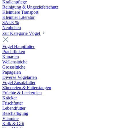
Krallenpflege
Reinigung & Ungezieferschutz
Kleintiere Transport
Kleintier Literatur
SALE %
Neuheiten
Zur Kategorie Vögel
Vogel Hauptfutter
Prachtfinken
Kanarien
Wellensittiche
Grosssittiche
Papageien
Diverse Vogelarten
Vogel Zusatzfutter
Sämereien & Futterstangen
Früchte & Leckereien
Kräcker
Frischfutter
Lebendfutter
Beschäftigung
Vitamine
Kalk & Grit