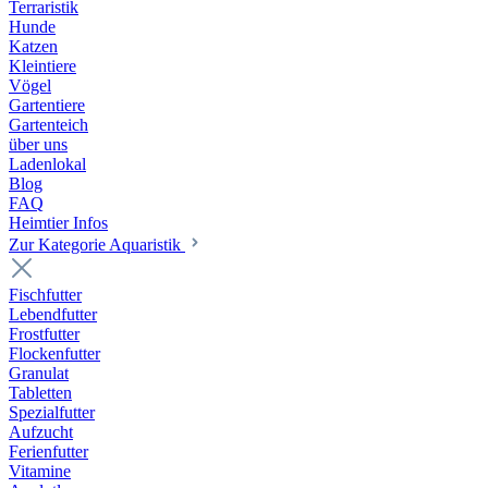
Terraristik
Hunde
Katzen
Kleintiere
Vögel
Gartentiere
Gartenteich
über uns
Ladenlokal
Blog
FAQ
Heimtier Infos
Zur Kategorie Aquaristik
Fischfutter
Lebendfutter
Frostfutter
Flockenfutter
Granulat
Tabletten
Spezialfutter
Aufzucht
Ferienfutter
Vitamine