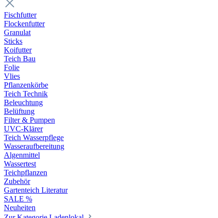
Fischfutter
Flockenfutter
Granulat
Sticks
Koifutter
Teich Bau
Folie
Vlies
Pflanzenkörbe
Teich Technik
Beleuchtung
Belüftung
Filter & Pumpen
UVC-Klärer
Teich Wasserpflege
Wasseraufbereitung
Algenmittel
Wassertest
Teichpflanzen
Zubehör
Gartenteich Literatur
SALE %
Neuheiten
Zur Kategorie Ladenlokal