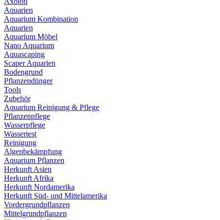
Axolotl
Aquarien
Aquarium Kombination
Aquarien
Aquarium Möbel
Nano Aquarium
Aquascaping
Scaper Aquarien
Bodengrund
Pflanzendünger
Tools
Zubehör
Aquarium Reinigung & Pflege
Pflanzenpflege
Wasserpflege
Wassertest
Reinigung
Algenbekämpfung
Aquarium Pflanzen
Herkunft Asien
Herkunft Afrika
Herkunft Nordamerika
Herkunft Süd- und Mittelamerika
Vordergrundpflanzen
Mittelgrundpflanzen