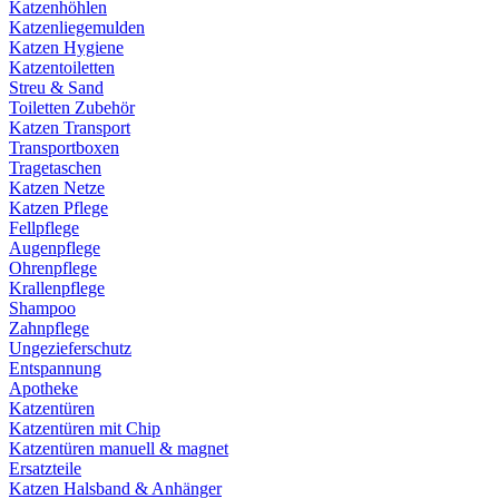
Katzenhöhlen
Katzenliegemulden
Katzen Hygiene
Katzentoiletten
Streu & Sand
Toiletten Zubehör
Katzen Transport
Transportboxen
Tragetaschen
Katzen Netze
Katzen Pflege
Fellpflege
Augenpflege
Ohrenpflege
Krallenpflege
Shampoo
Zahnpflege
Ungezieferschutz
Entspannung
Apotheke
Katzentüren
Katzentüren mit Chip
Katzentüren manuell & magnet
Ersatzteile
Katzen Halsband & Anhänger