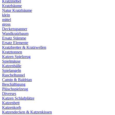
Kratzmöbel
Kratzbäume
Natur Kratzbäume
klein
mittel
gross
Deckenspanner
Wandkratzbaum
Ersatz Stämme
Ersatz Elemente
Kratzbretter & Kratzwellen
Kratztonnen
Katzen Spielzeug
Spielmäuse
Katzenbälle
Spielangeln
Rascheltunnel
Catnip & Baldrian
Beschäftigung
Plüschspielzeug
Diverses
Katzen Schlafplätze
Katzenbett
Katzenkorb
Katzendecken & Katzenkissen