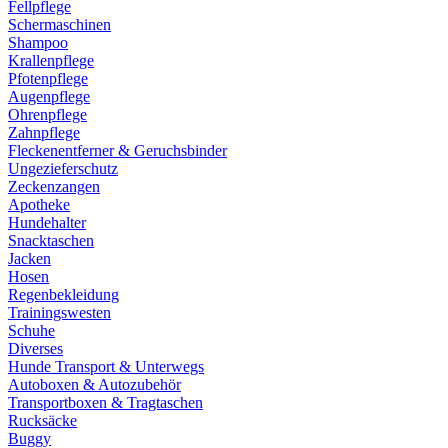
Fellpflege
Schermaschinen
Shampoo
Krallenpflege
Pfotenpflege
Augenpflege
Ohrenpflege
Zahnpflege
Fleckenentferner & Geruchsbinder
Ungezieferschutz
Zeckenzangen
Apotheke
Hundehalter
Snacktaschen
Jacken
Hosen
Regenbekleidung
Trainingswesten
Schuhe
Diverses
Hunde Transport & Unterwegs
Autoboxen & Autozubehör
Transportboxen & Tragtaschen
Rucksäcke
Buggy