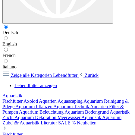
Deutsch
English
French
Italiano
Zeige alle Kategorien
Lebendfutter
Zurück
Lebendfutter anzeigen
Aquaristik
Fischfutter
Axolotl
Aquarien
Aquascaping
Aquarium Reinigung &
Pflege
Aquarium Pflanzen
Aquarium Technik
Aquarien Filter &
Pumpen
Aquarium Beleuchtung
Aquarium Bodengrund
Aquaristik
Zucht
Aquarium Dekoration
Meerwasser Aquaristik
Aquarium
Zubehör
Aquaristik Literatur
SALE %
Neuheiten
Fischfutter