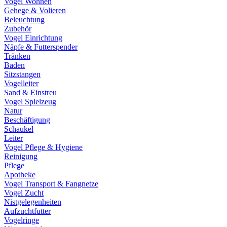
Vogel Wohnen
Gehege & Volieren
Beleuchtung
Zubehör
Vogel Einrichtung
Näpfe & Futterspender
Tränken
Baden
Sitzstangen
Vogelleiter
Sand & Einstreu
Vogel Spielzeug
Natur
Beschäftigung
Schaukel
Leiter
Vogel Pflege & Hygiene
Reinigung
Pflege
Apotheke
Vogel Transport & Fangnetze
Vogel Zucht
Nistgelegenheiten
Aufzuchtfutter
Vogelringe