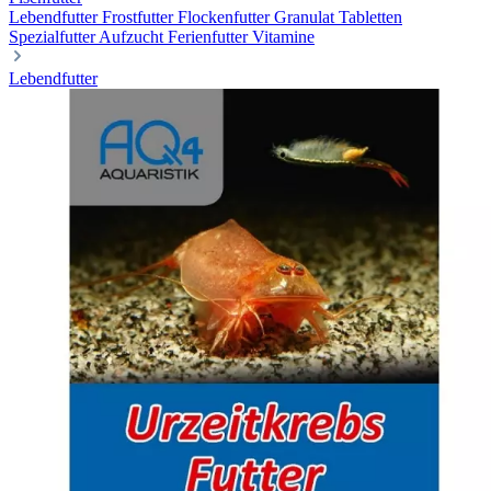
Lebendfutter
Frostfutter
Flockenfutter
Granulat
Tabletten
Spezialfutter
Aufzucht
Ferienfutter
Vitamine
Lebendfutter