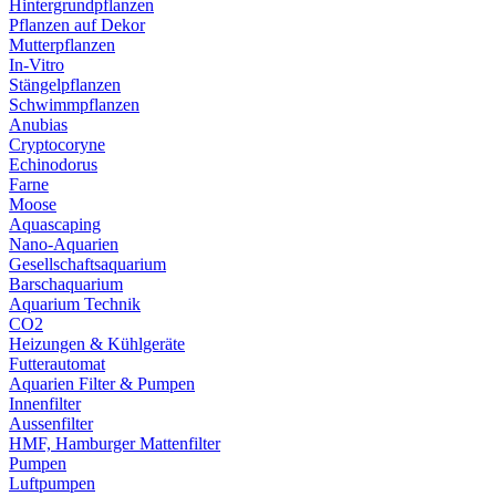
Hintergrundpflanzen
Pflanzen auf Dekor
Mutterpflanzen
In-Vitro
Stängelpflanzen
Schwimmpflanzen
Anubias
Cryptocoryne
Echinodorus
Farne
Moose
Aquascaping
Nano-Aquarien
Gesellschaftsaquarium
Barschaquarium
Aquarium Technik
CO2
Heizungen & Kühlgeräte
Futterautomat
Aquarien Filter & Pumpen
Innenfilter
Aussenfilter
HMF, Hamburger Mattenfilter
Pumpen
Luftpumpen