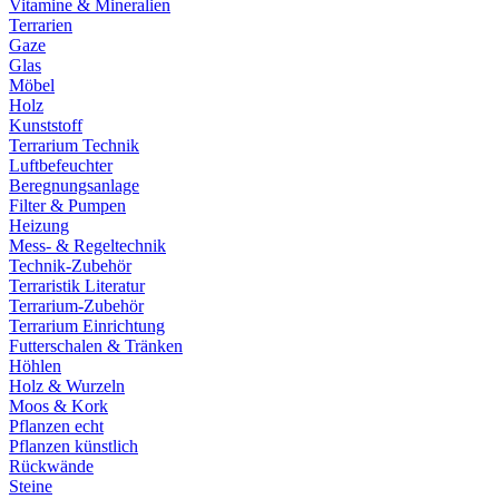
Vitamine & Mineralien
Terrarien
Gaze
Glas
Möbel
Holz
Kunststoff
Terrarium Technik
Luftbefeuchter
Beregnungsanlage
Filter & Pumpen
Heizung
Mess- & Regeltechnik
Technik-Zubehör
Terraristik Literatur
Terrarium-Zubehör
Terrarium Einrichtung
Futterschalen & Tränken
Höhlen
Holz & Wurzeln
Moos & Kork
Pflanzen echt
Pflanzen künstlich
Rückwände
Steine