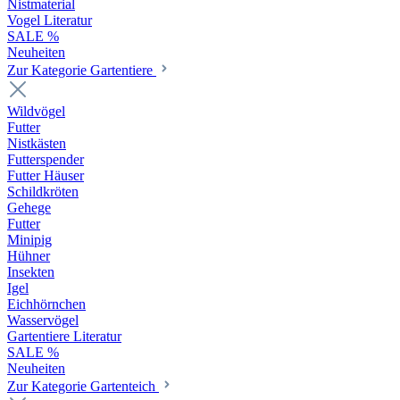
Nistmaterial
Vogel Literatur
SALE %
Neuheiten
Zur Kategorie Gartentiere
Wildvögel
Futter
Nistkästen
Futterspender
Futter Häuser
Schildkröten
Gehege
Futter
Minipig
Hühner
Insekten
Igel
Eichhörnchen
Wasservögel
Gartentiere Literatur
SALE %
Neuheiten
Zur Kategorie Gartenteich