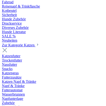
Fahrrad
Reisenapf & Trinkflasche
Kotbeutel
Sicherheit
Hunde Zubehör
Druckservice
Diverses Zubehör
Hunde Literatur
SALE %
Neuheiten
Zur Kategorie Katzen
Katzenfutter
Trockenfutter
Nassfutter
Snacks
Katzengras
Futterzusätze
Katzen Napf & Tränke
Napf & Tränke
Futterautomat
Wasserbrunnen
Napfunterlage
Zubehör