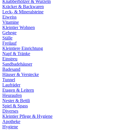
Knabberhölzer & Wurzeln
Kräcker & Backwaren
Leck- & Mineralsteine
Eiweiss
Vitamine
Kleintier Wohnen
Gehege
Ställe
Freilauf
Kleintiere Einrichtung
Napf & Tränke
Einstreu
Sandbadehäuser
Badesand
Häuser & Verstecke
Tunnel
Laufräder
Etagen & Leitern
Heuraufen
Nester & Bettli
Spiel & Spass
Diverses
Kleintier Pflege & Hygiene
Apotheke
Hygiene