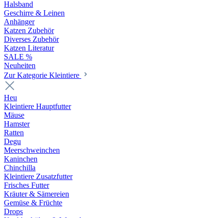
Halsband
Geschirre & Leinen
Anhänger
Katzen Zubehör
Diverses Zubehör
Katzen Literatur
SALE %
Neuheiten
Zur Kategorie Kleintiere
Heu
Kleintiere Hauptfutter
Mäuse
Hamster
Ratten
Degu
Meerschweinchen
Kaninchen
Chinchilla
Kleintiere Zusatzfutter
Frisches Futter
Kräuter & Sämereien
Gemüse & Früchte
Drops