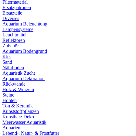
Filtermaterial
Ersatzpatronen
Ersatzteile
Diverses
Aquarium Beleuchtung
Lampensysteme
Leuchtmittel
Reflektoren
Zubehör
Aquarium Bodengrund
Kies
Sand
Nährboden
Aquaristik Zucht
Aquarium Dekoration
Rückwände
Holz & Wurzeln
Steine
Höhlen
Ton & Keramik
Kunststoffpflanzen
Kunstharz Deko
Meerwasser Aquaristik
Aquarien
Lebend-, Natur- & Frostfutter