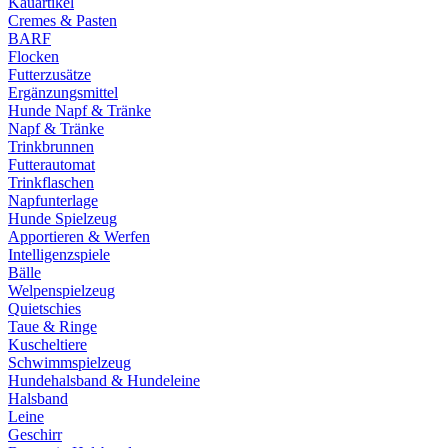
Kauartikel
Cremes & Pasten
BARF
Flocken
Futterzusätze
Ergänzungsmittel
Hunde Napf & Tränke
Napf & Tränke
Trinkbrunnen
Futterautomat
Trinkflaschen
Napfunterlage
Hunde Spielzeug
Apportieren & Werfen
Intelligenzspiele
Bälle
Welpenspielzeug
Quietschies
Taue & Ringe
Kuscheltiere
Schwimmspielzeug
Hundehalsband & Hundeleine
Halsband
Leine
Geschirr