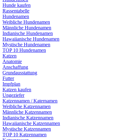
Hunde kaufen
Rassentabelle
Hundenamen
Weibliche Hundenamen
Männliche Hundenamen
Indianische Hundenamen
Hawaiianische Hundenamen
Mystische Hundenamen
TOP 10 Hundenamen
Katzen
Anatomie
Anschaffung
Grundausstattung
Futter
Impfplan
Katzen kaufen
Ungeziefer
Katzennamen / Katernamen
Weibliche Katzennamen
Männliche Katzennamen
Indianische Katzennamen
Hawaiianische Katzennamen
Mystische Katzennamen
TOP 10 Katzennamen