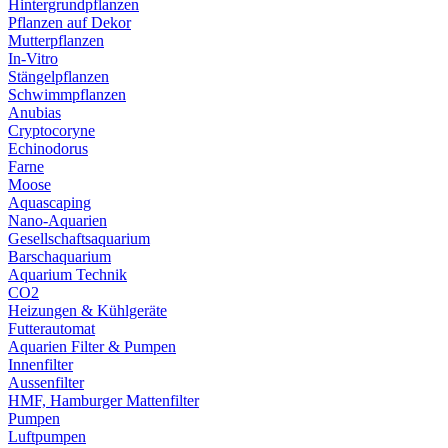
Hintergrundpflanzen
Pflanzen auf Dekor
Mutterpflanzen
In-Vitro
Stängelpflanzen
Schwimmpflanzen
Anubias
Cryptocoryne
Echinodorus
Farne
Moose
Aquascaping
Nano-Aquarien
Gesellschaftsaquarium
Barschaquarium
Aquarium Technik
CO2
Heizungen & Kühlgeräte
Futterautomat
Aquarien Filter & Pumpen
Innenfilter
Aussenfilter
HMF, Hamburger Mattenfilter
Pumpen
Luftpumpen