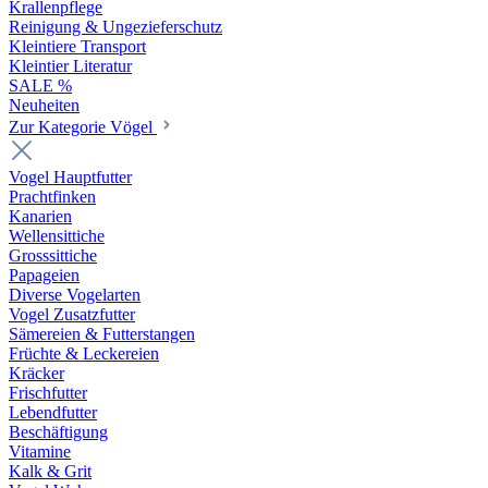
Krallenpflege
Reinigung & Ungezieferschutz
Kleintiere Transport
Kleintier Literatur
SALE %
Neuheiten
Zur Kategorie Vögel
Vogel Hauptfutter
Prachtfinken
Kanarien
Wellensittiche
Grosssittiche
Papageien
Diverse Vogelarten
Vogel Zusatzfutter
Sämereien & Futterstangen
Früchte & Leckereien
Kräcker
Frischfutter
Lebendfutter
Beschäftigung
Vitamine
Kalk & Grit