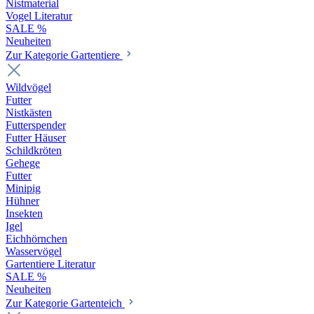
Nistmaterial
Vogel Literatur
SALE %
Neuheiten
Zur Kategorie Gartentiere
Wildvögel
Futter
Nistkästen
Futterspender
Futter Häuser
Schildkröten
Gehege
Futter
Minipig
Hühner
Insekten
Igel
Eichhörnchen
Wasservögel
Gartentiere Literatur
SALE %
Neuheiten
Zur Kategorie Gartenteich