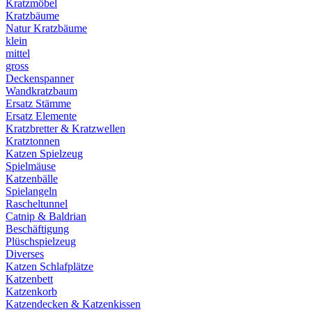
Kratzmöbel
Kratzbäume
Natur Kratzbäume
klein
mittel
gross
Deckenspanner
Wandkratzbaum
Ersatz Stämme
Ersatz Elemente
Kratzbretter & Kratzwellen
Kratztonnen
Katzen Spielzeug
Spielmäuse
Katzenbälle
Spielangeln
Rascheltunnel
Catnip & Baldrian
Beschäftigung
Plüschspielzeug
Diverses
Katzen Schlafplätze
Katzenbett
Katzenkorb
Katzendecken & Katzenkissen