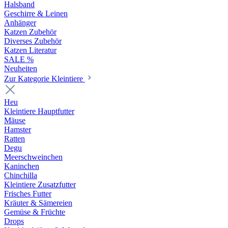
Halsband
Geschirre & Leinen
Anhänger
Katzen Zubehör
Diverses Zubehör
Katzen Literatur
SALE %
Neuheiten
Zur Kategorie Kleintiere
Heu
Kleintiere Hauptfutter
Mäuse
Hamster
Ratten
Degu
Meerschweinchen
Kaninchen
Chinchilla
Kleintiere Zusatzfutter
Frisches Futter
Kräuter & Sämereien
Gemüse & Früchte
Drops