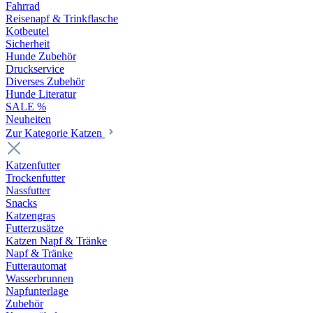
Fahrrad
Reisenapf & Trinkflasche
Kotbeutel
Sicherheit
Hunde Zubehör
Druckservice
Diverses Zubehör
Hunde Literatur
SALE %
Neuheiten
Zur Kategorie Katzen
Katzenfutter
Trockenfutter
Nassfutter
Snacks
Katzengras
Futterzusätze
Katzen Napf & Tränke
Napf & Tränke
Futterautomat
Wasserbrunnen
Napfunterlage
Zubehör