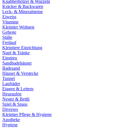
Knabberhölzer & Wurzeln
Kräcker & Backwaren
Leck- & Mineralsteine
Eiweiss
Vitamine
Kleintier Wohnen
Gehege
Ställe
Freilauf
Kleintiere Einrichtung
Napf & Tränke
Einstreu
Sandbadehäuser
Badesand
Häuser & Verstecke
Tunnel
Laufräder
Etagen & Leitern
Heuraufen
Nester & Bettli
Spiel & Spass
Diverses
Kleintier Pflege & Hygiene
Apotheke
Hygiene