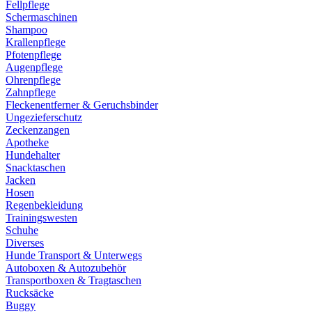
Fellpflege
Schermaschinen
Shampoo
Krallenpflege
Pfotenpflege
Augenpflege
Ohrenpflege
Zahnpflege
Fleckenentferner & Geruchsbinder
Ungezieferschutz
Zeckenzangen
Apotheke
Hundehalter
Snacktaschen
Jacken
Hosen
Regenbekleidung
Trainingswesten
Schuhe
Diverses
Hunde Transport & Unterwegs
Autoboxen & Autozubehör
Transportboxen & Tragtaschen
Rucksäcke
Buggy