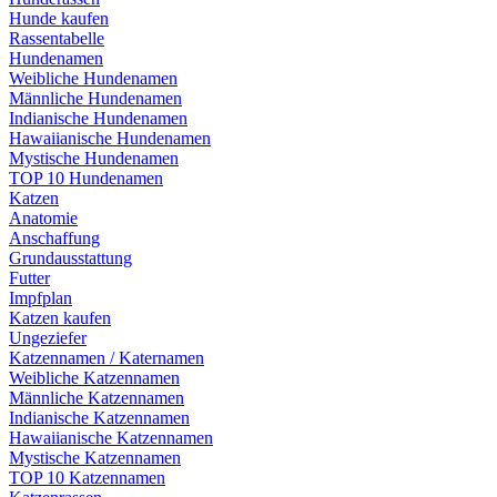
Hunde kaufen
Rassentabelle
Hundenamen
Weibliche Hundenamen
Männliche Hundenamen
Indianische Hundenamen
Hawaiianische Hundenamen
Mystische Hundenamen
TOP 10 Hundenamen
Katzen
Anatomie
Anschaffung
Grundausstattung
Futter
Impfplan
Katzen kaufen
Ungeziefer
Katzennamen / Katernamen
Weibliche Katzennamen
Männliche Katzennamen
Indianische Katzennamen
Hawaiianische Katzennamen
Mystische Katzennamen
TOP 10 Katzennamen