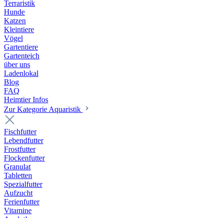
Terraristik
Hunde
Katzen
Kleintiere
Vögel
Gartentiere
Gartenteich
über uns
Ladenlokal
Blog
FAQ
Heimtier Infos
Zur Kategorie Aquaristik
Fischfutter
Lebendfutter
Frostfutter
Flockenfutter
Granulat
Tabletten
Spezialfutter
Aufzucht
Ferienfutter
Vitamine