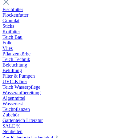
Fischfutter
Flockenfutter
Granulat
Sticks
Koifutter
Teich Bau
Folie
Vlies
Pflanzenkörbe
Teich Technik
Beleuchtung
Belüftung
Filter & Pumpen
UVC-Klärer
Teich Wasserpflege
Wasseraufbereitung
Algenmittel
Wassertest
Teichpflanzen
Zubehör
Gartenteich Literatur
SALE %
Neuheiten
Zur Kategorie Ladenlokal