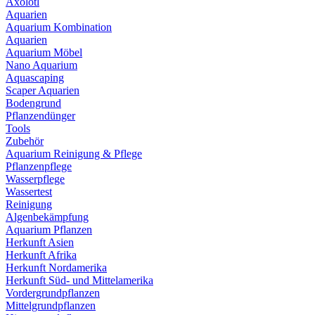
Axolotl
Aquarien
Aquarium Kombination
Aquarien
Aquarium Möbel
Nano Aquarium
Aquascaping
Scaper Aquarien
Bodengrund
Pflanzendünger
Tools
Zubehör
Aquarium Reinigung & Pflege
Pflanzenpflege
Wasserpflege
Wassertest
Reinigung
Algenbekämpfung
Aquarium Pflanzen
Herkunft Asien
Herkunft Afrika
Herkunft Nordamerika
Herkunft Süd- und Mittelamerika
Vordergrundpflanzen
Mittelgrundpflanzen