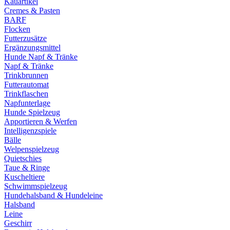
Kauartikel
Cremes & Pasten
BARF
Flocken
Futterzusätze
Ergänzungsmittel
Hunde Napf & Tränke
Napf & Tränke
Trinkbrunnen
Futterautomat
Trinkflaschen
Napfunterlage
Hunde Spielzeug
Apportieren & Werfen
Intelligenzspiele
Bälle
Welpenspielzeug
Quietschies
Taue & Ringe
Kuscheltiere
Schwimmspielzeug
Hundehalsband & Hundeleine
Halsband
Leine
Geschirr