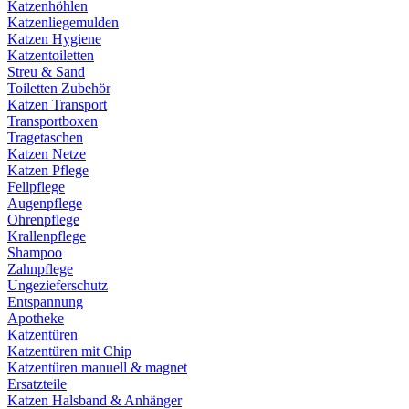
Katzenhöhlen
Katzenliegemulden
Katzen Hygiene
Katzentoiletten
Streu & Sand
Toiletten Zubehör
Katzen Transport
Transportboxen
Tragetaschen
Katzen Netze
Katzen Pflege
Fellpflege
Augenpflege
Ohrenpflege
Krallenpflege
Shampoo
Zahnpflege
Ungezieferschutz
Entspannung
Apotheke
Katzentüren
Katzentüren mit Chip
Katzentüren manuell & magnet
Ersatzteile
Katzen Halsband & Anhänger