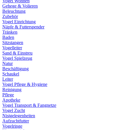
Vogel Wohnen
Gehege & Volieren
Beleuchtung
Zubehör
Vogel Einrichtung
Näpfe & Futterspender
Tränken
Baden
Sitzstangen
Vogelleiter
Sand & Einstreu
Vogel Spielzeug
Natur
Beschäftigung
Schaukel
Leiter
Vogel Pflege & Hygiene
Reinigung
Pflege
Apotheke
Vogel Transport & Fangnetze
Vogel Zucht
Nistgelegenheiten
Aufzuchtfutter
Vogelringe