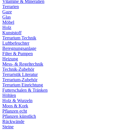
Vitamine & Mineralien
Terrarien
Gaze
Glas
Möbel
Holz
Kunststoff
Terrarium Technik
Luftbefeuchter
Beregnungsanlage
Filter & Pumpen
Heizung
Mess- & Regeltechnik
Technik-Zubehör
Terraristik Literatur
Terrarium-Zubehör
Terrarium Einrichtung
Futterschalen & Tränken
Höhlen
Holz & Wurzeln
Moos & Kork
Pflanzen echt
Pflanzen künstlich
Rückwände
Steine