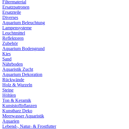
Filtermaterial
Ersatzpatronen
Ersatzteile
Diverses
Aquarium Beleuchtung
Lampensysteme
Leuchtmittel
Reflektoren
Zubehör
Aquarium Bodengrund
Kies
Sand
Nährboden
Aquaristik Zucht
Aquarium Dekoration
Rückwände
Holz & Wurzeln
Steine
Höhlen
Ton & Keramik
Kunststoffpflanzen
Kunstharz Deko
Meerwasser Aquaristik
Aquarien
Lebend-, Natur- & Frostfutter