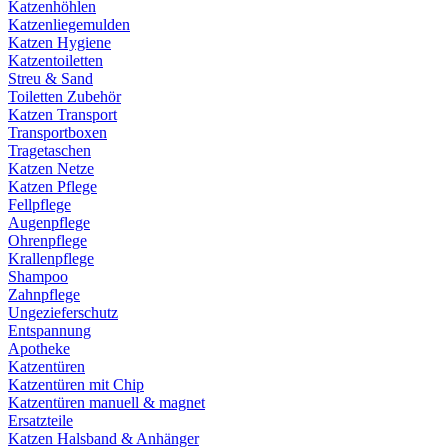
Katzenhöhlen
Katzenliegemulden
Katzen Hygiene
Katzentoiletten
Streu & Sand
Toiletten Zubehör
Katzen Transport
Transportboxen
Tragetaschen
Katzen Netze
Katzen Pflege
Fellpflege
Augenpflege
Ohrenpflege
Krallenpflege
Shampoo
Zahnpflege
Ungezieferschutz
Entspannung
Apotheke
Katzentüren
Katzentüren mit Chip
Katzentüren manuell & magnet
Ersatzteile
Katzen Halsband & Anhänger