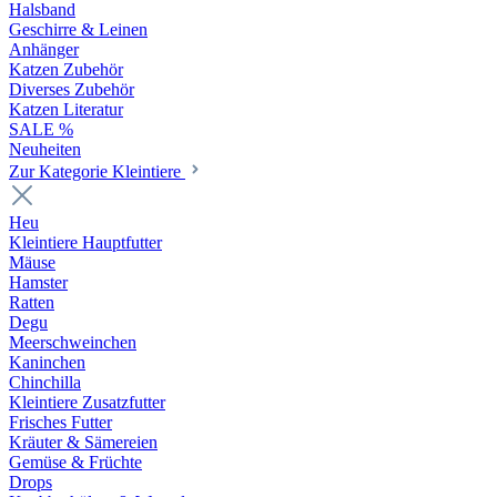
Halsband
Geschirre & Leinen
Anhänger
Katzen Zubehör
Diverses Zubehör
Katzen Literatur
SALE %
Neuheiten
Zur Kategorie Kleintiere
Heu
Kleintiere Hauptfutter
Mäuse
Hamster
Ratten
Degu
Meerschweinchen
Kaninchen
Chinchilla
Kleintiere Zusatzfutter
Frisches Futter
Kräuter & Sämereien
Gemüse & Früchte
Drops