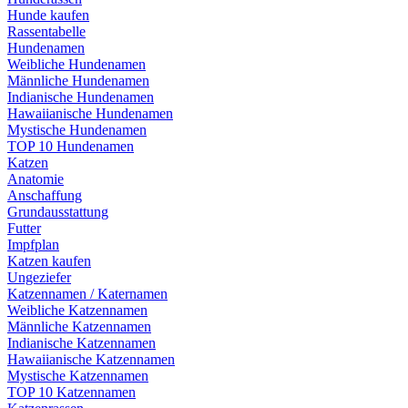
Hunde kaufen
Rassentabelle
Hundenamen
Weibliche Hundenamen
Männliche Hundenamen
Indianische Hundenamen
Hawaiianische Hundenamen
Mystische Hundenamen
TOP 10 Hundenamen
Katzen
Anatomie
Anschaffung
Grundausstattung
Futter
Impfplan
Katzen kaufen
Ungeziefer
Katzennamen / Katernamen
Weibliche Katzennamen
Männliche Katzennamen
Indianische Katzennamen
Hawaiianische Katzennamen
Mystische Katzennamen
TOP 10 Katzennamen