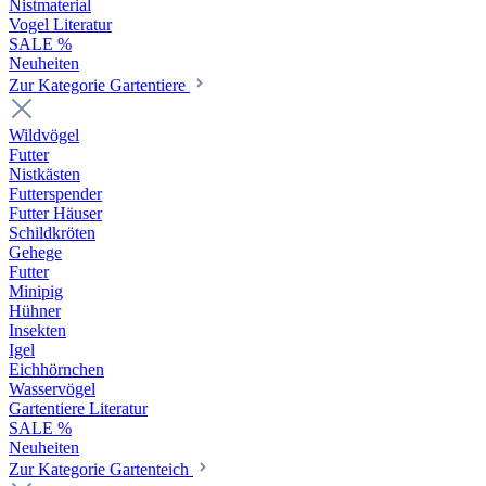
Nistmaterial
Vogel Literatur
SALE %
Neuheiten
Zur Kategorie Gartentiere
Wildvögel
Futter
Nistkästen
Futterspender
Futter Häuser
Schildkröten
Gehege
Futter
Minipig
Hühner
Insekten
Igel
Eichhörnchen
Wasservögel
Gartentiere Literatur
SALE %
Neuheiten
Zur Kategorie Gartenteich