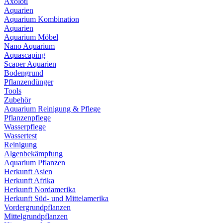
Axolotl
Aquarien
Aquarium Kombination
Aquarien
Aquarium Möbel
Nano Aquarium
Aquascaping
Scaper Aquarien
Bodengrund
Pflanzendünger
Tools
Zubehör
Aquarium Reinigung & Pflege
Pflanzenpflege
Wasserpflege
Wassertest
Reinigung
Algenbekämpfung
Aquarium Pflanzen
Herkunft Asien
Herkunft Afrika
Herkunft Nordamerika
Herkunft Süd- und Mittelamerika
Vordergrundpflanzen
Mittelgrundpflanzen