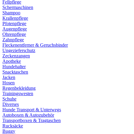
Fellpflege
Schermaschinen
Shampoo
Krallenpflege
Pfotenpflege
Augenpflege
Ohrenpflege
Zahnpflege
Fleckenentferner & Geruchsbinder
Ungezieferschutz
Zeckenzangen
Apotheke
Hundehalter
Snacktaschen
Jacken
Hosen
Regenbekleidung
Trainingswesten
Schuhe
Diverses
Hunde Transport & Unterwegs
Autoboxen & Autozubehör
Transportboxen & Tragtaschen
Rucksäcke
Buggy