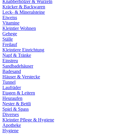
Knabberhölzer & Wurzeln
Kräcker & Backwaren
Leck- & Mineralsteine
Eiweiss
Vitamine
Kleintier Wohnen
Gehege
Ställe
Freilauf
Kleintiere Einrichtung
Napf & Tränke
Einstreu
Sandbadehäuser
Badesand
Häuser & Verstecke
Tunnel
Laufräder
Etagen & Leitern
Heuraufen
Nester & Bettli
Spiel & Spass
Diverses
Kleintier Pflege & Hygiene
Apotheke
Hygiene