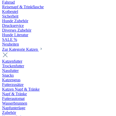
Fahrrad
Reisenapf & Trinkflasche
Kotbeutel
Sicherheit
Hunde Zubehör
Druckservice
Diverses Zubehör
Hunde Literatur
SALE %
Neuheiten
Zur Kategorie Katzen
Katzenfutter
Trockenfutter
Nassfutter
Snacks
Katzengras
Futterzusätze
Katzen Napf & Tränke
Napf & Tränke
Futterautomat
Wasserbrunnen
Napfunterlage
Zubehör