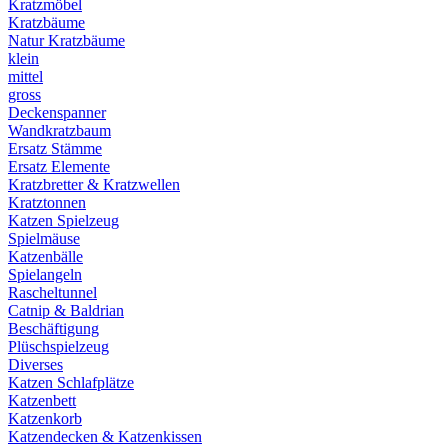
Kratzmöbel
Kratzbäume
Natur Kratzbäume
klein
mittel
gross
Deckenspanner
Wandkratzbaum
Ersatz Stämme
Ersatz Elemente
Kratzbretter & Kratzwellen
Kratztonnen
Katzen Spielzeug
Spielmäuse
Katzenbälle
Spielangeln
Rascheltunnel
Catnip & Baldrian
Beschäftigung
Plüschspielzeug
Diverses
Katzen Schlafplätze
Katzenbett
Katzenkorb
Katzendecken & Katzenkissen