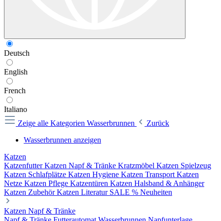
Deutsch
English
French
Italiano
Zeige alle Kategorien
Wasserbrunnen
Zurück
Wasserbrunnen anzeigen
Katzen
Katzenfutter
Katzen Napf & Tränke
Kratzmöbel
Katzen Spielzeug
Katzen Schlafplätze
Katzen Hygiene
Katzen Transport
Katzen
Netze
Katzen Pflege
Katzentüren
Katzen Halsband & Anhänger
Katzen Zubehör
Katzen Literatur
SALE %
Neuheiten
Katzen Napf & Tränke
Napf & Tränke
Futterautomat
Wasserbrunnen
Napfunterlage