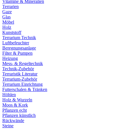
Vitamine & Mineralien
Terrarien
Gaze
Glas
Möbel
Holz
Kunststoff
Terrarium Technik
Luftbefeuchter
Beregnungsanlage
Filter & Pumpen
Heizung
Mess- & Regeltechnik
Technik-Zubehör
Terraristik Literatur
Terrarium-Zubehör
Terrarium Einrichtung
Futterschalen & Tränken
Höhlen
Holz & Wurzeln
Moos & Kork
Pflanzen echt
Pflanzen künstlich
Rückwände
Steine