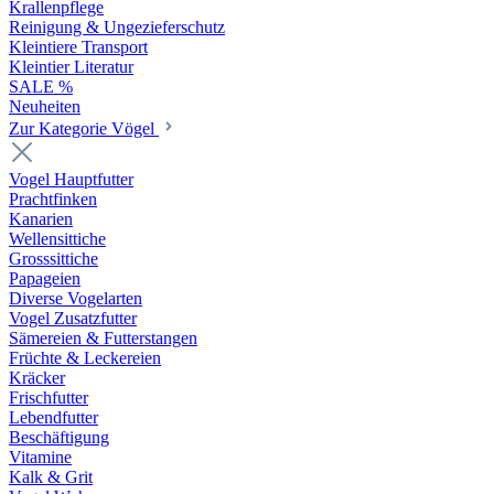
Krallenpflege
Reinigung & Ungezieferschutz
Kleintiere Transport
Kleintier Literatur
SALE %
Neuheiten
Zur Kategorie Vögel
Vogel Hauptfutter
Prachtfinken
Kanarien
Wellensittiche
Grosssittiche
Papageien
Diverse Vogelarten
Vogel Zusatzfutter
Sämereien & Futterstangen
Früchte & Leckereien
Kräcker
Frischfutter
Lebendfutter
Beschäftigung
Vitamine
Kalk & Grit