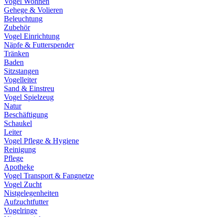
Vogel Wohnen
Gehege & Volieren
Beleuchtung
Zubehör
Vogel Einrichtung
Näpfe & Futterspender
Tränken
Baden
Sitzstangen
Vogelleiter
Sand & Einstreu
Vogel Spielzeug
Natur
Beschäftigung
Schaukel
Leiter
Vogel Pflege & Hygiene
Reinigung
Pflege
Apotheke
Vogel Transport & Fangnetze
Vogel Zucht
Nistgelegenheiten
Aufzuchtfutter
Vogelringe