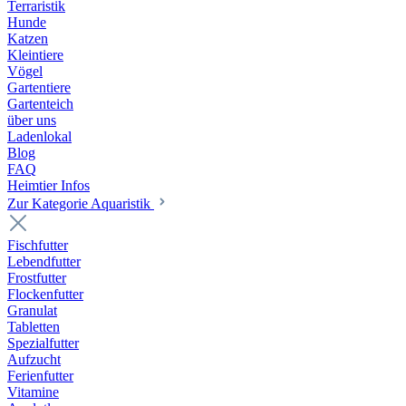
Terraristik
Hunde
Katzen
Kleintiere
Vögel
Gartentiere
Gartenteich
über uns
Ladenlokal
Blog
FAQ
Heimtier Infos
Zur Kategorie Aquaristik
Fischfutter
Lebendfutter
Frostfutter
Flockenfutter
Granulat
Tabletten
Spezialfutter
Aufzucht
Ferienfutter
Vitamine