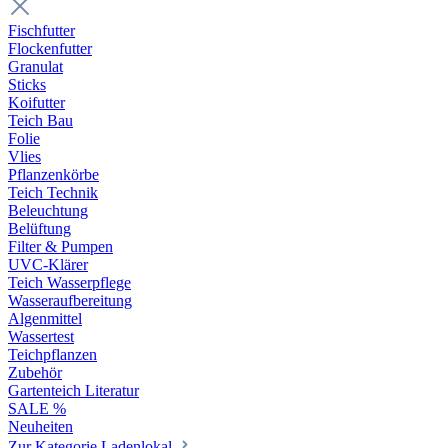
Fischfutter
Flockenfutter
Granulat
Sticks
Koifutter
Teich Bau
Folie
Vlies
Pflanzenkörbe
Teich Technik
Beleuchtung
Belüftung
Filter & Pumpen
UVC-Klärer
Teich Wasserpflege
Wasseraufbereitung
Algenmittel
Wassertest
Teichpflanzen
Zubehör
Gartenteich Literatur
SALE %
Neuheiten
Zur Kategorie Ladenlokal