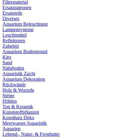
Filtermaterial
Ersatzpatronen
Ersatzteile
Diverses
Aquarium Beleuchtung
Lampensysteme
Leuchtmittel
Reflektoren
Zubehör
Aquarium Bodengrund
Kies
Sand
Nährboden
Aquaristik Zucht
Aquarium Dekoration
Rückwände
Holz & Wurzeln
Steine
Höhlen
Ton & Keramik
Kunststoffpflanzen
Kunstharz Deko
Meerwasser Aquaristik
Aquarien
Lebend-, Natur- & Frostfutter