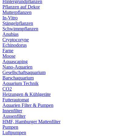
Hintergrundpflanzen
Pflanzen auf Dekor
Mutterpflanzen
In-Vitro
Stängelpflanzen
Schwimmpflanzen
Anubias
Cryptocoryne
Echinodorus
Farne
Moose
Aquascaping
Nano-Aquarien
Gesellschaftsaquarium
Barschaquarium
Aquarium Technik
CO2
Heizungen & Kühlgeräte
Futterautomat
Aquarien Filter & Pumpen
Innenfilter
Aussenfilter
HMF, Hamburger Mattenfilter
Pumpen
Luftpumpen