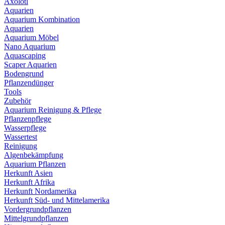
Axolotl
Aquarien
Aquarium Kombination
Aquarien
Aquarium Möbel
Nano Aquarium
Aquascaping
Scaper Aquarien
Bodengrund
Pflanzendünger
Tools
Zubehör
Aquarium Reinigung & Pflege
Pflanzenpflege
Wasserpflege
Wassertest
Reinigung
Algenbekämpfung
Aquarium Pflanzen
Herkunft Asien
Herkunft Afrika
Herkunft Nordamerika
Herkunft Süd- und Mittelamerika
Vordergrundpflanzen
Mittelgrundpflanzen