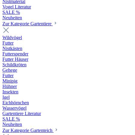
Nistmaterial
Vogel Literatur
SALE %
Neuheiten
Zur Kategorie Gartentiere
Wildvögel
Futter
Nistkästen
Futterspender
Futter Häuser
Schildkröten
Gehege
Futter
Minipig
Hühner
Insekten
Igel
Eichhörnchen
Wasservögel
Gartentiere Literatur
SALE %
Neuheiten
Zur Kategorie Gartenteich