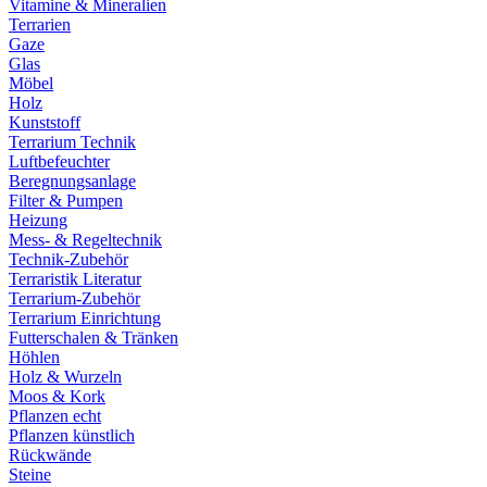
Vitamine & Mineralien
Terrarien
Gaze
Glas
Möbel
Holz
Kunststoff
Terrarium Technik
Luftbefeuchter
Beregnungsanlage
Filter & Pumpen
Heizung
Mess- & Regeltechnik
Technik-Zubehör
Terraristik Literatur
Terrarium-Zubehör
Terrarium Einrichtung
Futterschalen & Tränken
Höhlen
Holz & Wurzeln
Moos & Kork
Pflanzen echt
Pflanzen künstlich
Rückwände
Steine