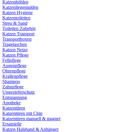
Katzenhöhlen
Katzenliegemulden
Katzen Hygiene
Katzentoiletten
Streu & Sand
Toiletten Zubehör
Katzen Transport
Transportboxen
Tragetaschen
Katzen Netze
Katzen Pflege
Fellpflege
Augenpflege
Ohrenpflege
Krallenpflege
Shampoo
Zahnpflege
Ungezieferschutz
Entspannung
Apotheke
Katzentüren
Katzentüren mit Chip
Katzentüren manuell & magnet
Ersatzteile
Katzen Halsband & Anhänger