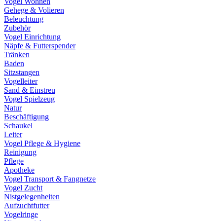
Vogel Wohnen
Gehege & Volieren
Beleuchtung
Zubehör
Vogel Einrichtung
Näpfe & Futterspender
Tränken
Baden
Sitzstangen
Vogelleiter
Sand & Einstreu
Vogel Spielzeug
Natur
Beschäftigung
Schaukel
Leiter
Vogel Pflege & Hygiene
Reinigung
Pflege
Apotheke
Vogel Transport & Fangnetze
Vogel Zucht
Nistgelegenheiten
Aufzuchtfutter
Vogelringe