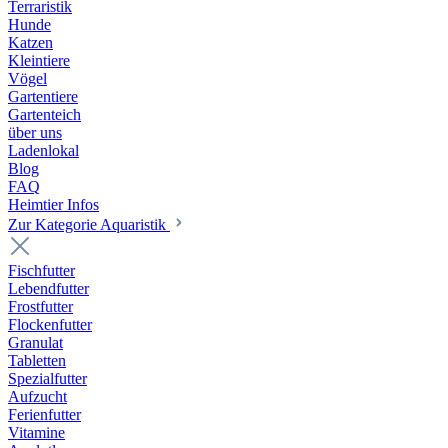
Terraristik
Hunde
Katzen
Kleintiere
Vögel
Gartentiere
Gartenteich
über uns
Ladenlokal
Blog
FAQ
Heimtier Infos
Zur Kategorie Aquaristik
Fischfutter
Lebendfutter
Frostfutter
Flockenfutter
Granulat
Tabletten
Spezialfutter
Aufzucht
Ferienfutter
Vitamine