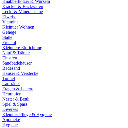
Knabberhölzer & Wurzeln
Kräcker & Backwaren
Leck- & Mineralsteine
Eiweiss
Vitamine
Kleintier Wohnen
Gehege
Ställe
Freilauf
Kleintiere Einrichtung
Napf & Tränke
Einstreu
Sandbadehäuser
Badesand
Häuser & Verstecke
Tunnel
Laufräder
Etagen & Leitern
Heuraufen
Nester & Bettli
Spiel & Spass
Diverses
Kleintier Pflege & Hygiene
Apotheke
Hygiene