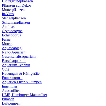
Hintergrundpflanzen
Pflanzen auf Dekor
Mutterpflanzen
In-Vitro
Stängelpflanzen
Schwimmpflanzen
Anubias
Cryptocoryne
Echinodorus
Farne
Moose
Aquascaping
Nano-Aquarien
Gesellschaftsaquarium
Barschaquarium
Aquarium Technik
CO2
Heizungen & Kühlgeräte
Futterautomat
Aquarien Filter & Pumpen
Innenfilter
Aussenfilter
HMF, Hamburger Mattenfilter
Pumpen
Luftpumpen