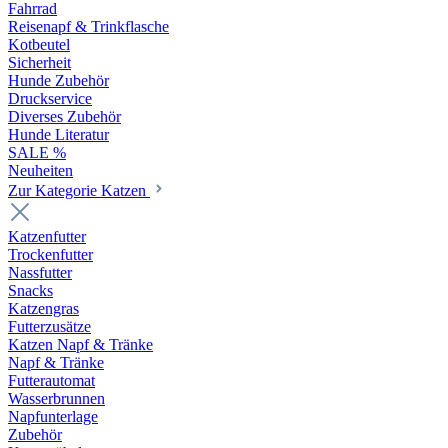
Fahrrad
Reisenapf & Trinkflasche
Kotbeutel
Sicherheit
Hunde Zubehör
Druckservice
Diverses Zubehör
Hunde Literatur
SALE %
Neuheiten
Zur Kategorie Katzen
Katzenfutter
Trockenfutter
Nassfutter
Snacks
Katzengras
Futterzusätze
Katzen Napf & Tränke
Napf & Tränke
Futterautomat
Wasserbrunnen
Napfunterlage
Zubehör