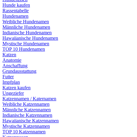
Hunde kaufen
Rassentabelle
Hundenamen
Weibliche Hundenamen
Männliche Hundenamen
Indianische Hundenamen
Hawaiianische Hundenamen
Mystische Hundenamen
TOP 10 Hundenamen
Katzen
Anatomie
Anschaffung
Grundausstattung
Futter
Impfplan
Katzen kaufen
Ungeziefer
Katzennamen / Katernamen
Weibliche Katzennamen
Männliche Katzennamen
Indianische Katzennamen
Hawaiianische Katzennamen
Mystische Katzennamen
TOP 10 Katzennamen