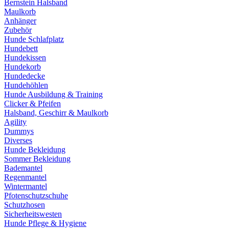
Bernstein Halsband
Maulkorb
Anhänger
Zubehör
Hunde Schlafplatz
Hundebett
Hundekissen
Hundekorb
Hundedecke
Hundehöhlen
Hunde Ausbildung & Training
Clicker & Pfeifen
Halsband, Geschirr & Maulkorb
Agility
Dummys
Diverses
Hunde Bekleidung
Sommer Bekleidung
Bademantel
Regenmantel
Wintermantel
Pfotenschutzschuhe
Schutzhosen
Sicherheitswesten
Hunde Pflege & Hygiene