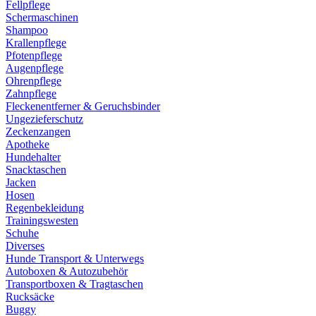
Fellpflege
Schermaschinen
Shampoo
Krallenpflege
Pfotenpflege
Augenpflege
Ohrenpflege
Zahnpflege
Fleckenentferner & Geruchsbinder
Ungezieferschutz
Zeckenzangen
Apotheke
Hundehalter
Snacktaschen
Jacken
Hosen
Regenbekleidung
Trainingswesten
Schuhe
Diverses
Hunde Transport & Unterwegs
Autoboxen & Autozubehör
Transportboxen & Tragtaschen
Rucksäcke
Buggy