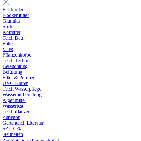
Fischfutter
Flockenfutter
Granulat
Sticks
Koifutter
Teich Bau
Folie
Vlies
Pflanzenkörbe
Teich Technik
Beleuchtung
Belüftung
Filter & Pumpen
UVC-Klärer
Teich Wasserpflege
Wasseraufbereitung
Algenmittel
Wassertest
Teichpflanzen
Zubehör
Gartenteich Literatur
SALE %
Neuheiten
Zur Kategorie Ladenlokal