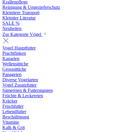
Krallenpflege
Reinigung & Ungezieferschutz
Kleintiere Transport
Kleintier Literatur
SALE %
Neuheiten
Zur Kategorie Vögel
Vogel Hauptfutter
Prachtfinken
Kanarien
Wellensittiche
Grosssittiche
Papageien
Diverse Vogelarten
Vogel Zusatzfutter
Sämereien & Futterstangen
Früchte & Leckereien
Kräcker
Frischfutter
Lebendfutter
Beschäftigung
Vitamine
Kalk & Grit