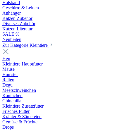
Halsband
Geschirre & Leinen
Anhänger
Katzen Zubehör
Diverses Zubehör
Katzen Literatur
SALE %
Neuheiten
Zur Kategorie Kleintiere
Heu
Kleintiere Hauptfutter
Mäuse
Hamster
Ratten
Degu
Meerschweinchen
Kaninchen
Chinchilla
Kleintiere Zusatzfutter
Frisches Futter
Kräuter & Sämereien
Gemüse & Früchte
Drops