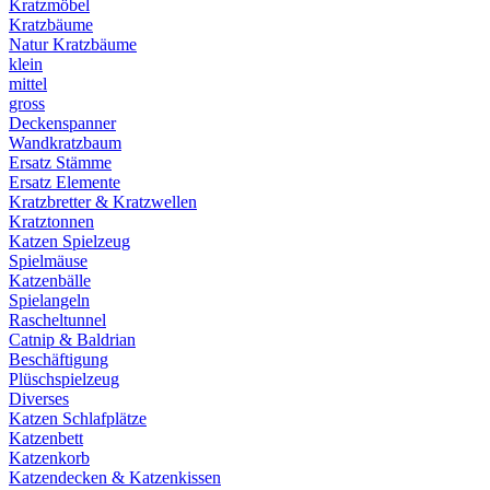
Kratzmöbel
Kratzbäume
Natur Kratzbäume
klein
mittel
gross
Deckenspanner
Wandkratzbaum
Ersatz Stämme
Ersatz Elemente
Kratzbretter & Kratzwellen
Kratztonnen
Katzen Spielzeug
Spielmäuse
Katzenbälle
Spielangeln
Rascheltunnel
Catnip & Baldrian
Beschäftigung
Plüschspielzeug
Diverses
Katzen Schlafplätze
Katzenbett
Katzenkorb
Katzendecken & Katzenkissen