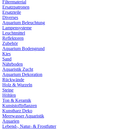
Filtermaterial
Ersatzpatronen
Ersatzteile
Diverses
Aquarium Beleuchtung
Lampensysteme
Leuchtmittel
Reflektoren
Zubehör
Aquarium Bodengrund
Kies
Sand
Nährboden
Aquaristik Zucht
Aquarium Dekoration
Rückwände
Holz & Wurzeln
Steine
Höhlen
Ton & Keramik
Kunststoffpflanzen
Kunstharz Deko
Meerwasser Aquaristik
Aquarien
Lebend-, Natur- & Frostfutter