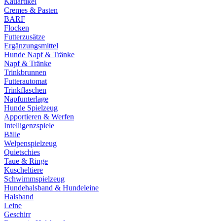
Kauartikel
Cremes & Pasten
BARF
Flocken
Futterzusätze
Ergänzungsmittel
Hunde Napf & Tränke
Napf & Tränke
Trinkbrunnen
Futterautomat
Trinkflaschen
Napfunterlage
Hunde Spielzeug
Apportieren & Werfen
Intelligenzspiele
Bälle
Welpenspielzeug
Quietschies
Taue & Ringe
Kuscheltiere
Schwimmspielzeug
Hundehalsband & Hundeleine
Halsband
Leine
Geschirr