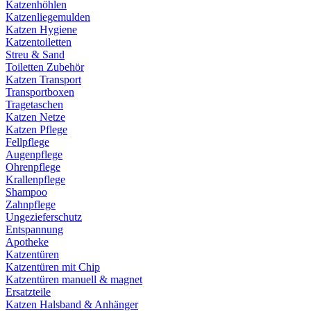
Katzenhöhlen
Katzenliegemulden
Katzen Hygiene
Katzentoiletten
Streu & Sand
Toiletten Zubehör
Katzen Transport
Transportboxen
Tragetaschen
Katzen Netze
Katzen Pflege
Fellpflege
Augenpflege
Ohrenpflege
Krallenpflege
Shampoo
Zahnpflege
Ungezieferschutz
Entspannung
Apotheke
Katzentüren
Katzentüren mit Chip
Katzentüren manuell & magnet
Ersatzteile
Katzen Halsband & Anhänger