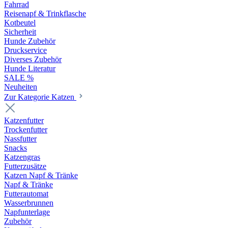
Fahrrad
Reisenapf & Trinkflasche
Kotbeutel
Sicherheit
Hunde Zubehör
Druckservice
Diverses Zubehör
Hunde Literatur
SALE %
Neuheiten
Zur Kategorie Katzen
Katzenfutter
Trockenfutter
Nassfutter
Snacks
Katzengras
Futterzusätze
Katzen Napf & Tränke
Napf & Tränke
Futterautomat
Wasserbrunnen
Napfunterlage
Zubehör