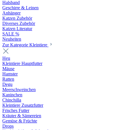
Halsband
Geschirre & Leinen
Anhänger
Katzen Zubehör
Diverses Zubehör
Katzen Literatur
SALE %
Neuheiten
Zur Kategorie Kleintiere
Heu
Kleintiere Hauptfutter
Mäuse
Hamster
Ratten
Degu
Meerschweinchen
Kaninchen
Chinchilla
Kleintiere Zusatzfutter
Frisches Futter
Kräuter & Sämereien
Gemüse & Früchte
Drops