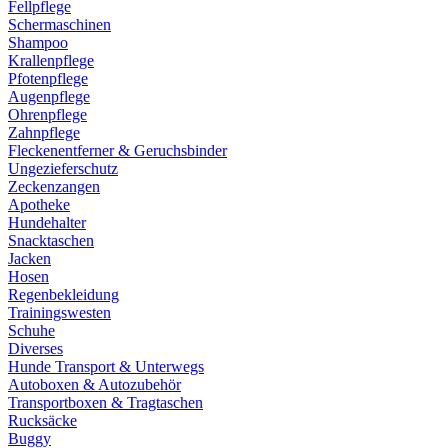
Fellpflege
Schermaschinen
Shampoo
Krallenpflege
Pfotenpflege
Augenpflege
Ohrenpflege
Zahnpflege
Fleckenentferner & Geruchsbinder
Ungezieferschutz
Zeckenzangen
Apotheke
Hundehalter
Snacktaschen
Jacken
Hosen
Regenbekleidung
Trainingswesten
Schuhe
Diverses
Hunde Transport & Unterwegs
Autoboxen & Autozubehör
Transportboxen & Tragtaschen
Rucksäcke
Buggy