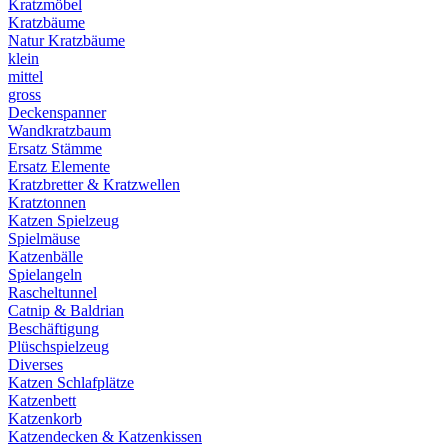
Kratzmöbel
Kratzbäume
Natur Kratzbäume
klein
mittel
gross
Deckenspanner
Wandkratzbaum
Ersatz Stämme
Ersatz Elemente
Kratzbretter & Kratzwellen
Kratztonnen
Katzen Spielzeug
Spielmäuse
Katzenbälle
Spielangeln
Rascheltunnel
Catnip & Baldrian
Beschäftigung
Plüschspielzeug
Diverses
Katzen Schlafplätze
Katzenbett
Katzenkorb
Katzendecken & Katzenkissen