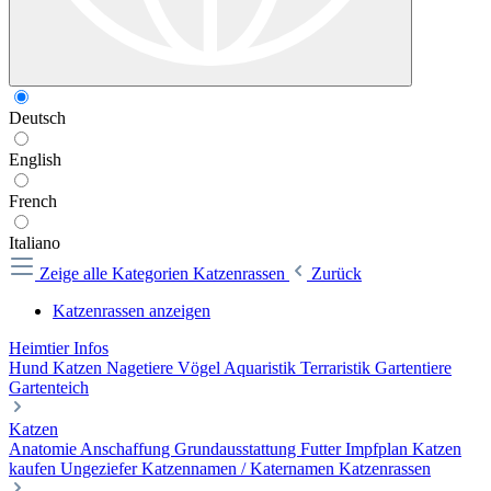
Deutsch
English
French
Italiano
Zeige alle Kategorien
Katzenrassen
Zurück
Katzenrassen anzeigen
Heimtier Infos
Hund
Katzen
Nagetiere
Vögel
Aquaristik
Terraristik
Gartentiere
Gartenteich
Katzen
Anatomie
Anschaffung
Grundausstattung
Futter
Impfplan
Katzen
kaufen
Ungeziefer
Katzennamen / Katernamen
Katzenrassen