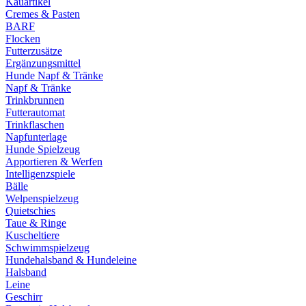
Kauartikel
Cremes & Pasten
BARF
Flocken
Futterzusätze
Ergänzungsmittel
Hunde Napf & Tränke
Napf & Tränke
Trinkbrunnen
Futterautomat
Trinkflaschen
Napfunterlage
Hunde Spielzeug
Apportieren & Werfen
Intelligenzspiele
Bälle
Welpenspielzeug
Quietschies
Taue & Ringe
Kuscheltiere
Schwimmspielzeug
Hundehalsband & Hundeleine
Halsband
Leine
Geschirr