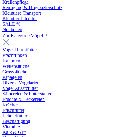
Krallenpflege
Reinigung & Ungezieferschutz
Kleintiere Transport
Kleintier Literatur
SALE %
Neuheiten
Zur Kategorie Vögel
Vogel Hauptfutter
Prachtfinken
Kanarien
Wellensittiche
Grosssittiche
Papageien
Diverse Vogelarten
Vogel Zusatzfutter
Sämereien & Futterstangen
Früchte & Leckereien
Kräcker
Frischfutter
Lebendfutter
Beschäftigung
Vitamine
Kalk & Grit