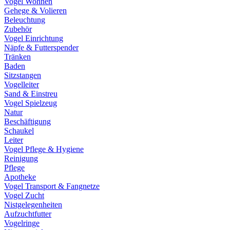
Vogel Wohnen
Gehege & Volieren
Beleuchtung
Zubehör
Vogel Einrichtung
Näpfe & Futterspender
Tränken
Baden
Sitzstangen
Vogelleiter
Sand & Einstreu
Vogel Spielzeug
Natur
Beschäftigung
Schaukel
Leiter
Vogel Pflege & Hygiene
Reinigung
Pflege
Apotheke
Vogel Transport & Fangnetze
Vogel Zucht
Nistgelegenheiten
Aufzuchtfutter
Vogelringe