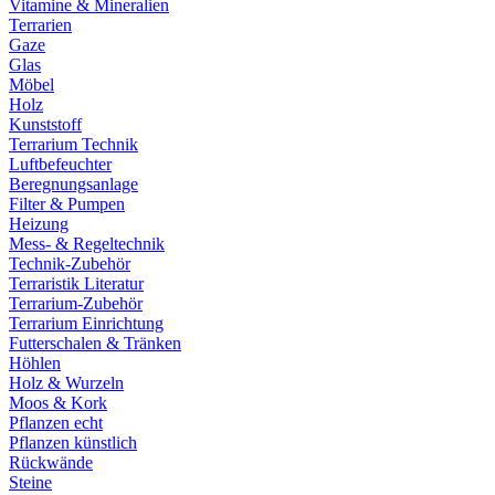
Vitamine & Mineralien
Terrarien
Gaze
Glas
Möbel
Holz
Kunststoff
Terrarium Technik
Luftbefeuchter
Beregnungsanlage
Filter & Pumpen
Heizung
Mess- & Regeltechnik
Technik-Zubehör
Terraristik Literatur
Terrarium-Zubehör
Terrarium Einrichtung
Futterschalen & Tränken
Höhlen
Holz & Wurzeln
Moos & Kork
Pflanzen echt
Pflanzen künstlich
Rückwände
Steine