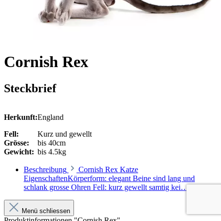
Cornish Rex
Steckbrief
Herkunft:
England
Fell:
Kurz und gewellt
Grösse:
bis 40cm
Gewicht:
bis 4.5kg
Beschreibung
Cornish Rex Katze
EigenschaftenKörperform: elegant Beine sind lang und
schlank grosse Ohren Fell: kurz gewellt samtig kei…
Mehr
Menü schliessen
Produktinformationen "Cornish Rex"