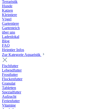
Terraristik
Hunde
Katzen
Kleintiere
Vögel
Gartentiere
Gartenteich
über uns
Ladenlokal
Blog
FAQ
Heimtier Infos
Zur Kategorie Aquaristik
Fischfutter
Lebendfutter
Frostfutter
Flockenfutter
Granulat
Tabletten
Spezialfutter
Aufzucht
Ferienfutter
Vitamine