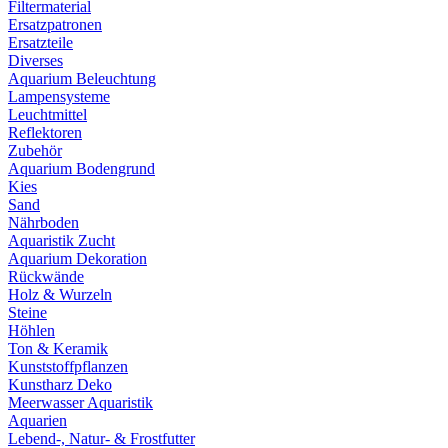
Filtermaterial
Ersatzpatronen
Ersatzteile
Diverses
Aquarium Beleuchtung
Lampensysteme
Leuchtmittel
Reflektoren
Zubehör
Aquarium Bodengrund
Kies
Sand
Nährboden
Aquaristik Zucht
Aquarium Dekoration
Rückwände
Holz & Wurzeln
Steine
Höhlen
Ton & Keramik
Kunststoffpflanzen
Kunstharz Deko
Meerwasser Aquaristik
Aquarien
Lebend-, Natur- & Frostfutter