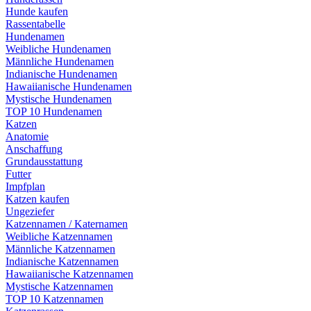
Hunde kaufen
Rassentabelle
Hundenamen
Weibliche Hundenamen
Männliche Hundenamen
Indianische Hundenamen
Hawaiianische Hundenamen
Mystische Hundenamen
TOP 10 Hundenamen
Katzen
Anatomie
Anschaffung
Grundausstattung
Futter
Impfplan
Katzen kaufen
Ungeziefer
Katzennamen / Katernamen
Weibliche Katzennamen
Männliche Katzennamen
Indianische Katzennamen
Hawaiianische Katzennamen
Mystische Katzennamen
TOP 10 Katzennamen