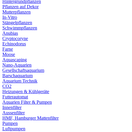
Hintergrundpflanzen
Pflanzen auf Dekor
Mutterpflanzen
In-Vitro
Stängelpflanzen
Schwimmpflanzen
Anubias
Cryptocoryne
Echinodorus
Farne
Moose
Aquascaping
Nano-Aquarien
Gesellschaftsaquarium
Barschaquarium
Aquarium Technik
CO2
Heizungen & Kühlgeräte
Futterautomat
Aquarien Filter & Pumpen
Innenfilter
Aussenfilter
HMF, Hamburger Mattenfilter
Pumpen
Luftpumpen