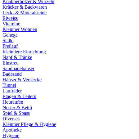
Knabberhölzer & Wurzeln
Kräcker & Backwaren
Leck- & Mineralsteine
Eiweiss
Vitamine
Kleintier Wohnen
Gehege
Ställe
Freilauf
Kleintiere Einrichtung
Napf & Tränke
Einstreu
Sandbadehäuser
Badesand
Häuser & Verstecke
Tunnel
Laufräder
Etagen & Leitern
Heuraufen
Nester & Bettli
Spiel & Spass
Diverses
Kleintier Pflege & Hygiene
Apotheke
Hygiene