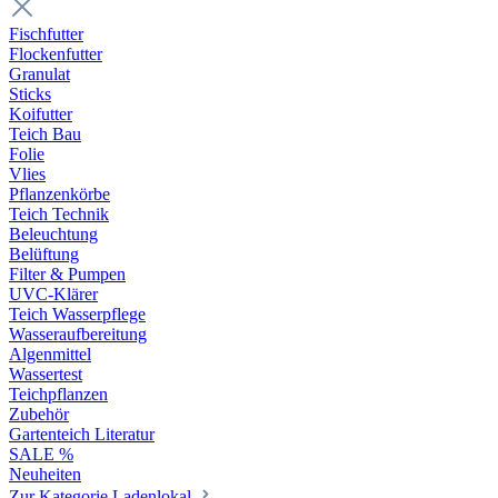
Fischfutter
Flockenfutter
Granulat
Sticks
Koifutter
Teich Bau
Folie
Vlies
Pflanzenkörbe
Teich Technik
Beleuchtung
Belüftung
Filter & Pumpen
UVC-Klärer
Teich Wasserpflege
Wasseraufbereitung
Algenmittel
Wassertest
Teichpflanzen
Zubehör
Gartenteich Literatur
SALE %
Neuheiten
Zur Kategorie Ladenlokal