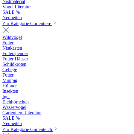
Nistmaterial
Vogel Literatur
SALE %
Neuheiten
Zur Kategorie Gartentiere
Wildvögel
Futter
Nistkästen
Futterspender
Futter Häuser
Schildkröten
Gehege
Futter
Minipig
Hühner
Insekten
Igel
Eichhörnchen
Wasservögel
Gartentiere Literatur
SALE %
Neuheiten
Zur Kategorie Gartenteich