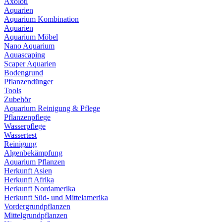
Axolotl
Aquarien
Aquarium Kombination
Aquarien
Aquarium Möbel
Nano Aquarium
Aquascaping
Scaper Aquarien
Bodengrund
Pflanzendünger
Tools
Zubehör
Aquarium Reinigung & Pflege
Pflanzenpflege
Wasserpflege
Wassertest
Reinigung
Algenbekämpfung
Aquarium Pflanzen
Herkunft Asien
Herkunft Afrika
Herkunft Nordamerika
Herkunft Süd- und Mittelamerika
Vordergrundpflanzen
Mittelgrundpflanzen