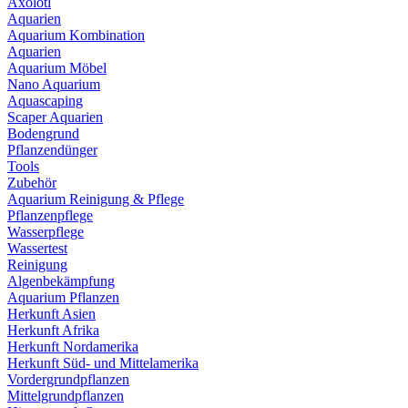
Axolotl
Aquarien
Aquarium Kombination
Aquarien
Aquarium Möbel
Nano Aquarium
Aquascaping
Scaper Aquarien
Bodengrund
Pflanzendünger
Tools
Zubehör
Aquarium Reinigung & Pflege
Pflanzenpflege
Wasserpflege
Wassertest
Reinigung
Algenbekämpfung
Aquarium Pflanzen
Herkunft Asien
Herkunft Afrika
Herkunft Nordamerika
Herkunft Süd- und Mittelamerika
Vordergrundpflanzen
Mittelgrundpflanzen