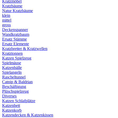
Kratzmöbel
Kratzbäume
Natur Kratzbäume
klein
mittel
gross
Deckenspanner
Wandkratzbaum
Ersatz Stämme
Ersatz Elemente
Kratzbretter & Kratzwellen
Kratztonnen
Katzen Spielzeug
Spielmäuse
Katzenbälle
Spielangeln
Rascheltunnel
Catnip & Baldrian
Beschäftigung
Plüschspielzeug
Diverses
Katzen Schlafplätze
Katzenbett
Katzenkorb
Katzendecken & Katzenkissen