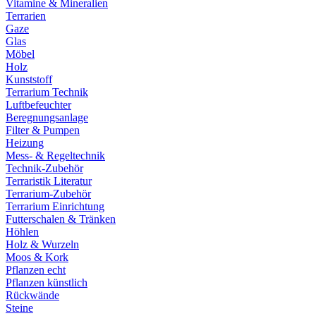
Vitamine & Mineralien
Terrarien
Gaze
Glas
Möbel
Holz
Kunststoff
Terrarium Technik
Luftbefeuchter
Beregnungsanlage
Filter & Pumpen
Heizung
Mess- & Regeltechnik
Technik-Zubehör
Terraristik Literatur
Terrarium-Zubehör
Terrarium Einrichtung
Futterschalen & Tränken
Höhlen
Holz & Wurzeln
Moos & Kork
Pflanzen echt
Pflanzen künstlich
Rückwände
Steine