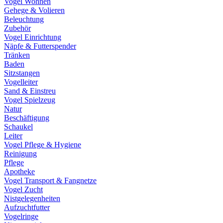
Vogel Wohnen
Gehege & Volieren
Beleuchtung
Zubehör
Vogel Einrichtung
Näpfe & Futterspender
Tränken
Baden
Sitzstangen
Vogelleiter
Sand & Einstreu
Vogel Spielzeug
Natur
Beschäftigung
Schaukel
Leiter
Vogel Pflege & Hygiene
Reinigung
Pflege
Apotheke
Vogel Transport & Fangnetze
Vogel Zucht
Nistgelegenheiten
Aufzuchtfutter
Vogelringe