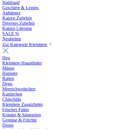
Halsband
Geschirre & Leinen
Anhänger
Katzen Zubehör
Diverses Zubehör
Katzen Literatur
SALE %
Neuheiten
Zur Kategorie Kleintiere
Heu
Kleintiere Hauptfutter
Mäuse
Hamster
Ratten
Degu
Meerschweinchen
Kaninchen
Chinchilla
Kleintiere Zusatzfutter
Frisches Futter
Kräuter & Sämereien
Gemüse & Früchte
Drops