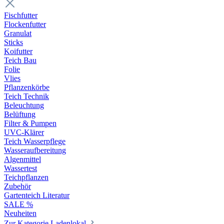
Fischfutter
Flockenfutter
Granulat
Sticks
Koifutter
Teich Bau
Folie
Vlies
Pflanzenkörbe
Teich Technik
Beleuchtung
Belüftung
Filter & Pumpen
UVC-Klärer
Teich Wasserpflege
Wasseraufbereitung
Algenmittel
Wassertest
Teichpflanzen
Zubehör
Gartenteich Literatur
SALE %
Neuheiten
Zur Kategorie Ladenlokal