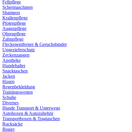
Fellpflege
Schermaschinen
Shampoo
Krallenpflege
Pfotenpflege
Augenpflege
Ohrenpflege
Zahnpflege
Fleckenentferner & Geruchsbinder
Ungezieferschutz
Zeckenzangen
Apotheke
Hundehalter
Snacktaschen
Jacken
Hosen
Regenbekleidung
Trainingswesten
Schuhe
Diverses
Hunde Transport & Unterwegs
Autoboxen & Autozubehör
Transportboxen & Tragtaschen
Rucksäcke
Buggy