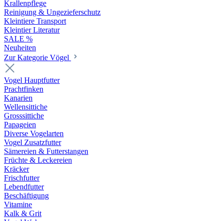
Krallenpflege
Reinigung & Ungezieferschutz
Kleintiere Transport
Kleintier Literatur
SALE %
Neuheiten
Zur Kategorie Vögel
Vogel Hauptfutter
Prachtfinken
Kanarien
Wellensittiche
Grosssittiche
Papageien
Diverse Vogelarten
Vogel Zusatzfutter
Sämereien & Futterstangen
Früchte & Leckereien
Kräcker
Frischfutter
Lebendfutter
Beschäftigung
Vitamine
Kalk & Grit