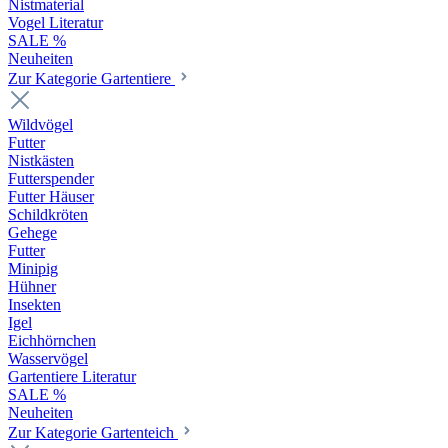
Nistmaterial
Vogel Literatur
SALE %
Neuheiten
Zur Kategorie Gartentiere
Wildvögel
Futter
Nistkästen
Futterspender
Futter Häuser
Schildkröten
Gehege
Futter
Minipig
Hühner
Insekten
Igel
Eichhörnchen
Wasservögel
Gartentiere Literatur
SALE %
Neuheiten
Zur Kategorie Gartenteich