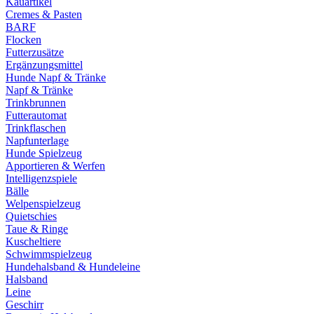
Kauartikel
Cremes & Pasten
BARF
Flocken
Futterzusätze
Ergänzungsmittel
Hunde Napf & Tränke
Napf & Tränke
Trinkbrunnen
Futterautomat
Trinkflaschen
Napfunterlage
Hunde Spielzeug
Apportieren & Werfen
Intelligenzspiele
Bälle
Welpenspielzeug
Quietschies
Taue & Ringe
Kuscheltiere
Schwimmspielzeug
Hundehalsband & Hundeleine
Halsband
Leine
Geschirr