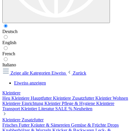
Deutsch
English
French
Italiano
Zeige alle Kategorien
Eiweiss
Zurück
Eiweiss anzeigen
Kleintiere
Heu
Kleintiere Hauptfutter
Kleintiere Zusatzfutter
Kleintier Wohnen
Kleintiere Einrichtung
Kleintier Pflege & Hygiene
Kleintiere
Transport
Kleintier Literatur
SALE %
Neuheiten
Kleintiere Zusatzfutter
Frisches Futter
Kräuter & Sämereien
Gemüse & Früchte
Drops
Knabberhölzer & Wurzeln
Kräcker & Backwaren
Leck- &