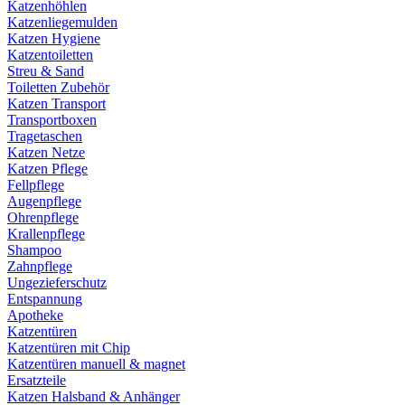
Katzenhöhlen
Katzenliegemulden
Katzen Hygiene
Katzentoiletten
Streu & Sand
Toiletten Zubehör
Katzen Transport
Transportboxen
Tragetaschen
Katzen Netze
Katzen Pflege
Fellpflege
Augenpflege
Ohrenpflege
Krallenpflege
Shampoo
Zahnpflege
Ungezieferschutz
Entspannung
Apotheke
Katzentüren
Katzentüren mit Chip
Katzentüren manuell & magnet
Ersatzteile
Katzen Halsband & Anhänger