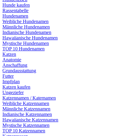
Hunde kaufen
Rassentabelle
Hundenamen
Weibliche Hundenamen
Männliche Hundenamen
Indianische Hundenamen
Hawaiianische Hundenamen
Mystische Hundenamen
TOP 10 Hundenamen
Katzen
Anatomie
Anschaffung
Grundausstattung
Futter
Impfplan
Katzen kaufen
Ungeziefer
Katzennamen / Katernamen
Weibliche Katzennamen
Männliche Katzennamen
Indianische Katzennamen
Hawaiianische Katzennamen
Mystische Katzennamen
TOP 10 Katzennamen