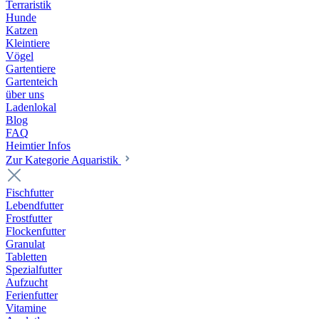
Terraristik
Hunde
Katzen
Kleintiere
Vögel
Gartentiere
Gartenteich
über uns
Ladenlokal
Blog
FAQ
Heimtier Infos
Zur Kategorie Aquaristik
Fischfutter
Lebendfutter
Frostfutter
Flockenfutter
Granulat
Tabletten
Spezialfutter
Aufzucht
Ferienfutter
Vitamine