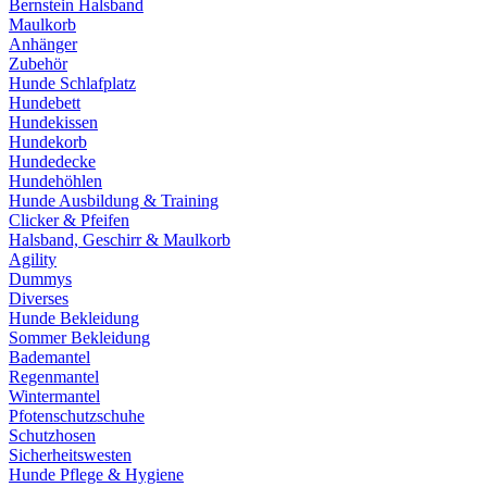
Bernstein Halsband
Maulkorb
Anhänger
Zubehör
Hunde Schlafplatz
Hundebett
Hundekissen
Hundekorb
Hundedecke
Hundehöhlen
Hunde Ausbildung & Training
Clicker & Pfeifen
Halsband, Geschirr & Maulkorb
Agility
Dummys
Diverses
Hunde Bekleidung
Sommer Bekleidung
Bademantel
Regenmantel
Wintermantel
Pfotenschutzschuhe
Schutzhosen
Sicherheitswesten
Hunde Pflege & Hygiene