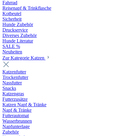
Fahrrad
Reisenapf & Trinkflasche
Kotbeutel
Sicherheit
Hunde Zubehör
Druckservice
Diverses Zubehör
Hunde Literatur
SALE %
Neuheiten
Zur Kategorie Katzen
Katzenfutter
Trockenfutter
Nassfutter
Snacks
Katzengras
Futterzusätze
Katzen Napf & Tränke
Napf & Tränke
Futterautomat
Wasserbrunnen
Napfunterlage
Zubehör