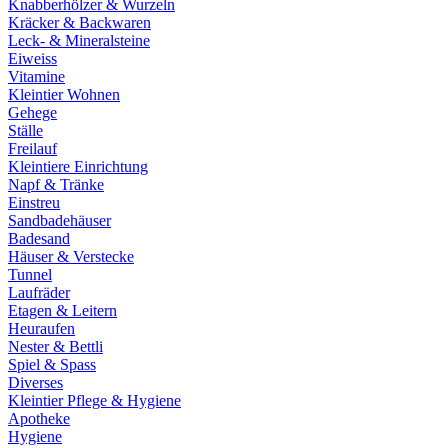
Knabberhölzer & Wurzeln
Kräcker & Backwaren
Leck- & Mineralsteine
Eiweiss
Vitamine
Kleintier Wohnen
Gehege
Ställe
Freilauf
Kleintiere Einrichtung
Napf & Tränke
Einstreu
Sandbadehäuser
Badesand
Häuser & Verstecke
Tunnel
Laufräder
Etagen & Leitern
Heuraufen
Nester & Bettli
Spiel & Spass
Diverses
Kleintier Pflege & Hygiene
Apotheke
Hygiene