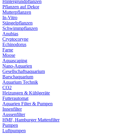
Hintergrundpflanzen
Pflanzen auf Dekor
Mutterpflanzen
In-Vitro
Stängelpflanzen
Schwimmpflanzen
Anubias
Cryptocoryne
Echinodorus
Farne
Moose
Aquascaping
Nano-Aquarien
Gesellschaftsaquarium
Barschaquarium
Aquarium Technik
CO2
Heizungen & Kühlgeräte
Futterautomat
Aquarien Filter & Pumpen
Innenfilter
Aussenfilter
HMF, Hamburger Mattenfilter
Pumpen
Luftpumpen