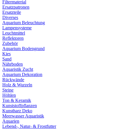
Filtermaterial
Ersatzpatronen
Ersatzteile
Diverses
Aquarium Beleuchtung
Lampensysteme
Leuchtmittel
Reflektoren
Zubehör
Aquarium Bodengrund
Kies
Sand
Nährboden
Aquaristik Zucht
Aquarium Dekoration
Rückwände
Holz & Wurzeln
Steine
Höhlen
Ton & Keramik
Kunststoffpflanzen
Kunstharz Deko
Meerwasser Aquaristik
Aquarien
Lebend-, Natur- & Frostfutter