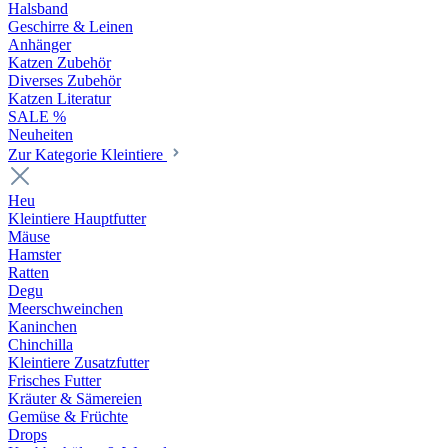
Halsband
Geschirre & Leinen
Anhänger
Katzen Zubehör
Diverses Zubehör
Katzen Literatur
SALE %
Neuheiten
Zur Kategorie Kleintiere
Heu
Kleintiere Hauptfutter
Mäuse
Hamster
Ratten
Degu
Meerschweinchen
Kaninchen
Chinchilla
Kleintiere Zusatzfutter
Frisches Futter
Kräuter & Sämereien
Gemüse & Früchte
Drops