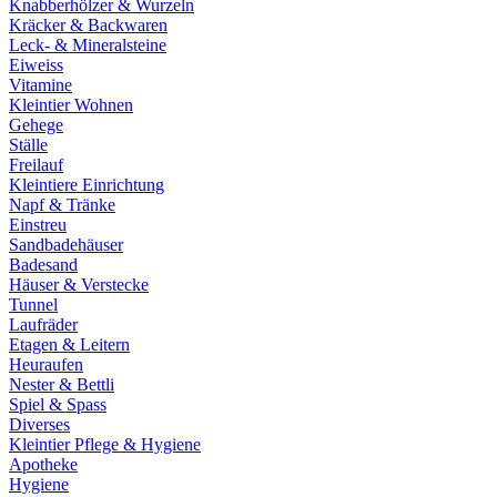
Knabberhölzer & Wurzeln
Kräcker & Backwaren
Leck- & Mineralsteine
Eiweiss
Vitamine
Kleintier Wohnen
Gehege
Ställe
Freilauf
Kleintiere Einrichtung
Napf & Tränke
Einstreu
Sandbadehäuser
Badesand
Häuser & Verstecke
Tunnel
Laufräder
Etagen & Leitern
Heuraufen
Nester & Bettli
Spiel & Spass
Diverses
Kleintier Pflege & Hygiene
Apotheke
Hygiene