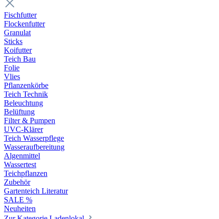
Fischfutter
Flockenfutter
Granulat
Sticks
Koifutter
Teich Bau
Folie
Vlies
Pflanzenkörbe
Teich Technik
Beleuchtung
Belüftung
Filter & Pumpen
UVC-Klärer
Teich Wasserpflege
Wasseraufbereitung
Algenmittel
Wassertest
Teichpflanzen
Zubehör
Gartenteich Literatur
SALE %
Neuheiten
Zur Kategorie Ladenlokal