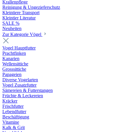
Krallenpflege
Reinigung & Ungezieferschutz
Kleintiere Transport
Kleintier Literatur
SALE %
Neuheiten
Zur Kategorie Vögel
Vogel Hauptfutter
Prachtfinken
Kanarien
Wellensittiche
Grosssittiche
Papageien
Diverse Vogelarten
Vogel Zusatzfutter
Sämereien & Futterstangen
Früchte & Leckereien
Kräcker
Frischfutter
Lebendfutter
Beschäftigung
Vitamine
Kalk & Grit