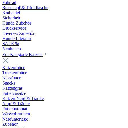
Fahrrad
Reisenapf & Trinkflasche
Kotbeutel
Sicherheit
Hunde Zubehör
Druckservice
Diverses Zubehör
Hunde Literatur
SALE %
Neuheiten
Zur Kategorie Katzen
Katzenfutter
Trockenfutter
Nassfutter
Snacks
Katzengras
Futterzusätze
Katzen Napf & Tränke
Napf & Tränke
Futterautomat
Wasserbrunnen
Napfunterlage
Zubehör