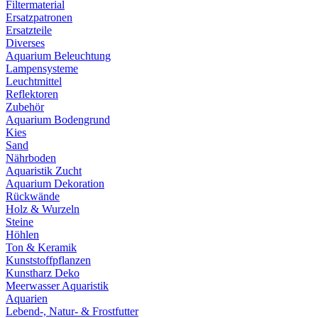
Filtermaterial
Ersatzpatronen
Ersatzteile
Diverses
Aquarium Beleuchtung
Lampensysteme
Leuchtmittel
Reflektoren
Zubehör
Aquarium Bodengrund
Kies
Sand
Nährboden
Aquaristik Zucht
Aquarium Dekoration
Rückwände
Holz & Wurzeln
Steine
Höhlen
Ton & Keramik
Kunststoffpflanzen
Kunstharz Deko
Meerwasser Aquaristik
Aquarien
Lebend-, Natur- & Frostfutter