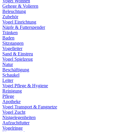
Vogel Wohnen
Gehege & Volieren
Beleuchtung
Zubehör
Vogel Einrichtung
Näpfe & Futterspender
Tränken
Baden
Sitzstangen
Vogelleiter
Sand & Einstreu
Vogel Spielzeug
Natur
Beschäftigung
Schaukel
Leiter
Vogel Pflege & Hygiene
Reinigung
Pflege
Apotheke
Vogel Transport & Fangnetze
Vogel Zucht
Nistgelegenheiten
Aufzuchtfutter
Vogelringe