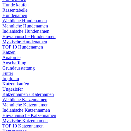
Hunde kaufen
Rassentabelle
Hundenamen
Weibliche Hundenamen
Männliche Hundenamen
Indianische Hundenamen
Hawaiianische Hundenamen
Mystische Hundenamen
TOP 10 Hundenamen
Katzen
Anatomie
Anschaffung
Grundausstattung
Futter
Impfplan
Katzen kaufen
Ungeziefer
Katzennamen / Katernamen
Weibliche Katzennamen
Männliche Katzennamen
Indianische Katzennamen
Hawaiianische Katzennamen
Mystische Katzennamen
TOP 10 Katzennamen