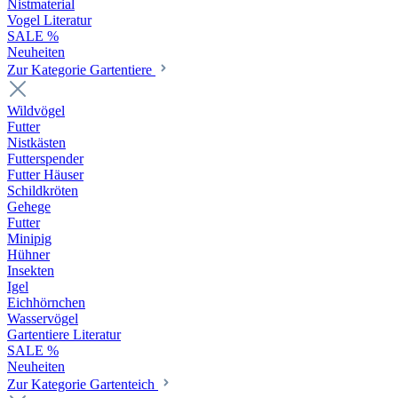
Nistmaterial
Vogel Literatur
SALE %
Neuheiten
Zur Kategorie Gartentiere
Wildvögel
Futter
Nistkästen
Futterspender
Futter Häuser
Schildkröten
Gehege
Futter
Minipig
Hühner
Insekten
Igel
Eichhörnchen
Wasservögel
Gartentiere Literatur
SALE %
Neuheiten
Zur Kategorie Gartenteich