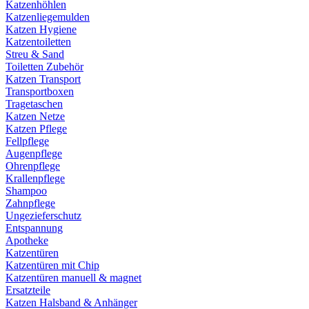
Katzenhöhlen
Katzenliegemulden
Katzen Hygiene
Katzentoiletten
Streu & Sand
Toiletten Zubehör
Katzen Transport
Transportboxen
Tragetaschen
Katzen Netze
Katzen Pflege
Fellpflege
Augenpflege
Ohrenpflege
Krallenpflege
Shampoo
Zahnpflege
Ungezieferschutz
Entspannung
Apotheke
Katzentüren
Katzentüren mit Chip
Katzentüren manuell & magnet
Ersatzteile
Katzen Halsband & Anhänger