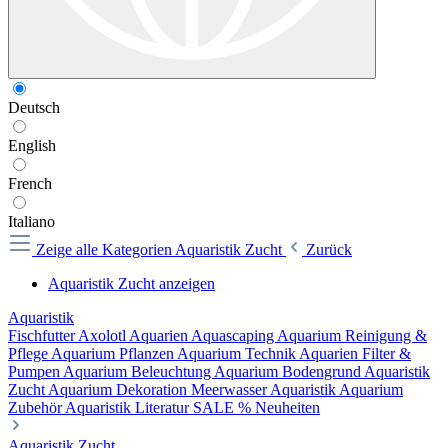
Deutsch
English
French
Italiano
Zeige alle Kategorien
Aquaristik Zucht
Zurück
Aquaristik Zucht anzeigen
Aquaristik
Fischfutter
Axolotl
Aquarien
Aquascaping
Aquarium Reinigung &
Pflege
Aquarium Pflanzen
Aquarium Technik
Aquarien Filter &
Pumpen
Aquarium Beleuchtung
Aquarium Bodengrund
Aquaristik
Zucht
Aquarium Dekoration
Meerwasser Aquaristik
Aquarium
Zubehör
Aquaristik Literatur
SALE %
Neuheiten
Aquaristik Zucht