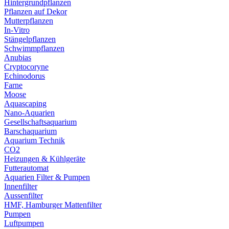
Hintergrundpflanzen
Pflanzen auf Dekor
Mutterpflanzen
In-Vitro
Stängelpflanzen
Schwimmpflanzen
Anubias
Cryptocoryne
Echinodorus
Farne
Moose
Aquascaping
Nano-Aquarien
Gesellschaftsaquarium
Barschaquarium
Aquarium Technik
CO2
Heizungen & Kühlgeräte
Futterautomat
Aquarien Filter & Pumpen
Innenfilter
Aussenfilter
HMF, Hamburger Mattenfilter
Pumpen
Luftpumpen