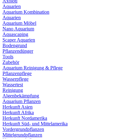
Axolotl
Aquarien
Aquarium Kombination
Aquarien
Aquarium Möbel
Nano Aquarium
Aquascaping
Scaper Aquarien
Bodengrund
Pflanzendünger
Tools
Zubehör
Aquarium Reinigung & Pflege
Pflanzenpflege
Wasserpflege
Wassertest
Reinigung
Algenbekämpfung
Aquarium Pflanzen
Herkunft Asien
Herkunft Afrika
Herkunft Nordamerika
Herkunft Süd- und Mittelamerika
Vordergrundpflanzen
Mittelgrundpflanzen