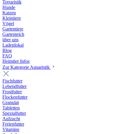
Terraristik
Hunde
Katzen
Kleintiere
Vögel
Gartentiere
Gartenteich
über uns
Ladenlokal
Blog
FAQ
Heimtier Infos
Zur Kategorie Aquaristik
Fischfutter
Lebendfutter
Frostfutter
Flockenfutter
Granulat
Tabletten
Spezialfutter
Aufzucht
Ferienfutter
Vitamine