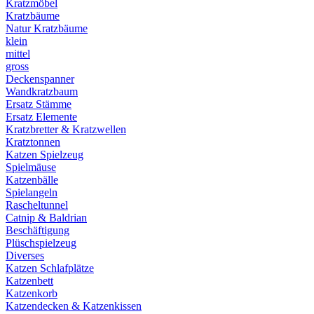
Kratzmöbel
Kratzbäume
Natur Kratzbäume
klein
mittel
gross
Deckenspanner
Wandkratzbaum
Ersatz Stämme
Ersatz Elemente
Kratzbretter & Kratzwellen
Kratztonnen
Katzen Spielzeug
Spielmäuse
Katzenbälle
Spielangeln
Rascheltunnel
Catnip & Baldrian
Beschäftigung
Plüschspielzeug
Diverses
Katzen Schlafplätze
Katzenbett
Katzenkorb
Katzendecken & Katzenkissen