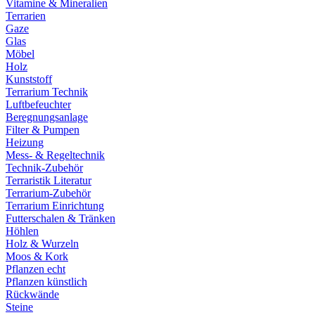
Vitamine & Mineralien
Terrarien
Gaze
Glas
Möbel
Holz
Kunststoff
Terrarium Technik
Luftbefeuchter
Beregnungsanlage
Filter & Pumpen
Heizung
Mess- & Regeltechnik
Technik-Zubehör
Terraristik Literatur
Terrarium-Zubehör
Terrarium Einrichtung
Futterschalen & Tränken
Höhlen
Holz & Wurzeln
Moos & Kork
Pflanzen echt
Pflanzen künstlich
Rückwände
Steine