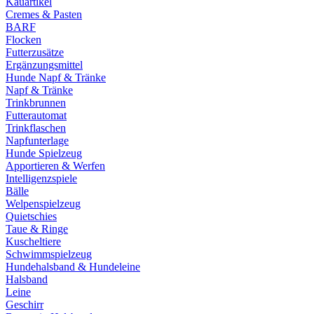
Kauartikel
Cremes & Pasten
BARF
Flocken
Futterzusätze
Ergänzungsmittel
Hunde Napf & Tränke
Napf & Tränke
Trinkbrunnen
Futterautomat
Trinkflaschen
Napfunterlage
Hunde Spielzeug
Apportieren & Werfen
Intelligenzspiele
Bälle
Welpenspielzeug
Quietschies
Taue & Ringe
Kuscheltiere
Schwimmspielzeug
Hundehalsband & Hundeleine
Halsband
Leine
Geschirr