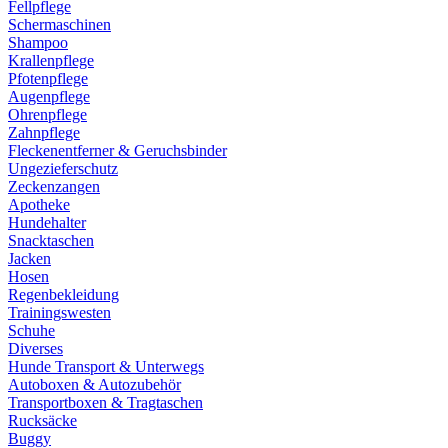
Fellpflege
Schermaschinen
Shampoo
Krallenpflege
Pfotenpflege
Augenpflege
Ohrenpflege
Zahnpflege
Fleckenentferner & Geruchsbinder
Ungezieferschutz
Zeckenzangen
Apotheke
Hundehalter
Snacktaschen
Jacken
Hosen
Regenbekleidung
Trainingswesten
Schuhe
Diverses
Hunde Transport & Unterwegs
Autoboxen & Autozubehör
Transportboxen & Tragtaschen
Rucksäcke
Buggy