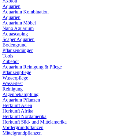
Axolotl
Aquarien
Aquarium Kombination
Aquarien
Aquarium Möbel
Nano Aquarium
Aquascaping
Scaper Aquarien
Bodengrund
Pflanzendünger
Tools
Zubehör
Aquarium Reinigung & Pflege
Pflanzenpflege
Wasserpflege
Wassertest
Reinigung
Algenbekämpfung
Aquarium Pflanzen
Herkunft Asien
Herkunft Afrika
Herkunft Nordamerika
Herkunft Süd- und Mittelamerika
Vordergrundpflanzen
Mittelgrundpflanzen