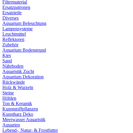
Filtermaterial
Ersatzpatronen
Ersatzteile
Diverses
Aquarium Beleuchtung
Lampensysteme
Leuchtmittel
Reflektoren
Zubehör
Aquarium Bodengrund
Kies
Sand
Nährboden
Aquaristik Zucht
Aquarium Dekoration
Rückwände
Holz & Wurzeln
Steine
Höhlen
Ton & Keramik
Kunststoffpflanzen
Kunstharz Deko
Meerwasser Aquaristik
Aquarien
Lebend-, Natur- & Frostfutter