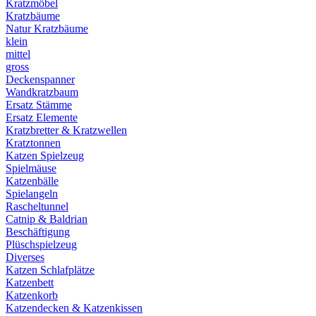
Kratzmöbel
Kratzbäume
Natur Kratzbäume
klein
mittel
gross
Deckenspanner
Wandkratzbaum
Ersatz Stämme
Ersatz Elemente
Kratzbretter & Kratzwellen
Kratztonnen
Katzen Spielzeug
Spielmäuse
Katzenbälle
Spielangeln
Rascheltunnel
Catnip & Baldrian
Beschäftigung
Plüschspielzeug
Diverses
Katzen Schlafplätze
Katzenbett
Katzenkorb
Katzendecken & Katzenkissen