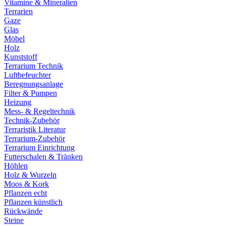
Vitamine & Mineralien
Terrarien
Gaze
Glas
Möbel
Holz
Kunststoff
Terrarium Technik
Luftbefeuchter
Beregnungsanlage
Filter & Pumpen
Heizung
Mess- & Regeltechnik
Technik-Zubehör
Terraristik Literatur
Terrarium-Zubehör
Terrarium Einrichtung
Futterschalen & Tränken
Höhlen
Holz & Wurzeln
Moos & Kork
Pflanzen echt
Pflanzen künstlich
Rückwände
Steine