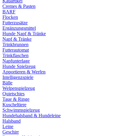
Kauartikel
Cremes & Pasten
BARF
Flocken
Futterzusätze
Ergänzungsmittel
Hunde Napf & Tränke
Napf & Tränke
Trinkbrunnen
Futterautomat
Trinkflaschen
Napfunterlage
Hunde Spielzeug
Apportieren & Werfen
Intelligenzspiele
Bälle
Welpenspielzeug
Quietschies
Taue & Ringe
Kuscheltiere
Schwimmspielzeug
Hundehalsband & Hundeleine
Halsband
Leine
Geschirr