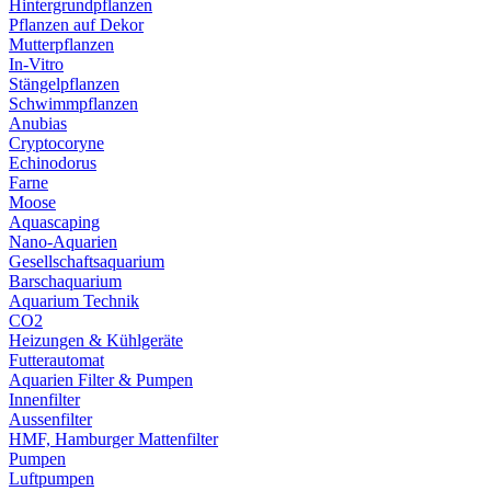
Hintergrundpflanzen
Pflanzen auf Dekor
Mutterpflanzen
In-Vitro
Stängelpflanzen
Schwimmpflanzen
Anubias
Cryptocoryne
Echinodorus
Farne
Moose
Aquascaping
Nano-Aquarien
Gesellschaftsaquarium
Barschaquarium
Aquarium Technik
CO2
Heizungen & Kühlgeräte
Futterautomat
Aquarien Filter & Pumpen
Innenfilter
Aussenfilter
HMF, Hamburger Mattenfilter
Pumpen
Luftpumpen