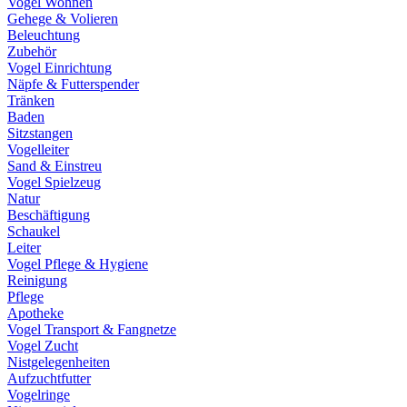
Vogel Wohnen
Gehege & Volieren
Beleuchtung
Zubehör
Vogel Einrichtung
Näpfe & Futterspender
Tränken
Baden
Sitzstangen
Vogelleiter
Sand & Einstreu
Vogel Spielzeug
Natur
Beschäftigung
Schaukel
Leiter
Vogel Pflege & Hygiene
Reinigung
Pflege
Apotheke
Vogel Transport & Fangnetze
Vogel Zucht
Nistgelegenheiten
Aufzuchtfutter
Vogelringe