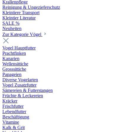
Krallenpflege
Reinigung & Ungezieferschutz
Kleintiere Transport
Kleintier Literatur
SALE %
Neuheiten
Zur Kategorie Vögel
Vogel Hauptfutter
Prachtfinken
Kanarien
Wellensittiche
Grosssittiche
Papageien
Diverse Vogelarten
Vogel Zusatzfutter
Sämereien & Futterstangen
Früchte & Leckereien
Kräcker
Frischfutter
Lebendfutter
Beschäftigung
Vitamine
Kalk & Grit