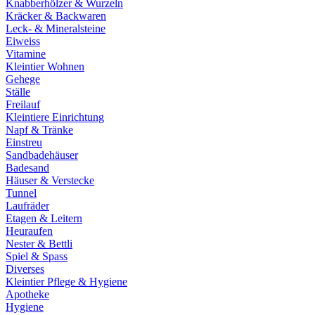
Knabberhölzer & Wurzeln
Kräcker & Backwaren
Leck- & Mineralsteine
Eiweiss
Vitamine
Kleintier Wohnen
Gehege
Ställe
Freilauf
Kleintiere Einrichtung
Napf & Tränke
Einstreu
Sandbadehäuser
Badesand
Häuser & Verstecke
Tunnel
Laufräder
Etagen & Leitern
Heuraufen
Nester & Bettli
Spiel & Spass
Diverses
Kleintier Pflege & Hygiene
Apotheke
Hygiene