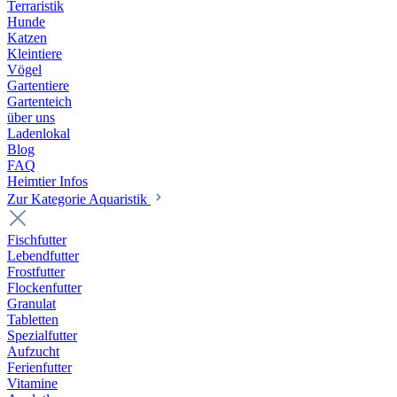
Terraristik
Hunde
Katzen
Kleintiere
Vögel
Gartentiere
Gartenteich
über uns
Ladenlokal
Blog
FAQ
Heimtier Infos
Zur Kategorie Aquaristik
Fischfutter
Lebendfutter
Frostfutter
Flockenfutter
Granulat
Tabletten
Spezialfutter
Aufzucht
Ferienfutter
Vitamine