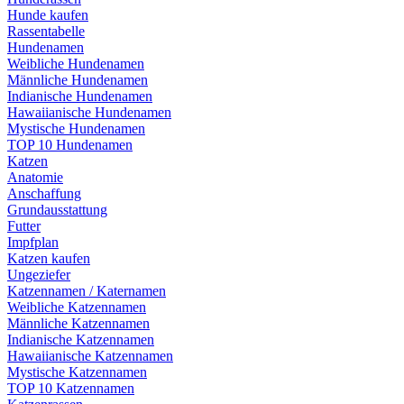
Hunde kaufen
Rassentabelle
Hundenamen
Weibliche Hundenamen
Männliche Hundenamen
Indianische Hundenamen
Hawaiianische Hundenamen
Mystische Hundenamen
TOP 10 Hundenamen
Katzen
Anatomie
Anschaffung
Grundausstattung
Futter
Impfplan
Katzen kaufen
Ungeziefer
Katzennamen / Katernamen
Weibliche Katzennamen
Männliche Katzennamen
Indianische Katzennamen
Hawaiianische Katzennamen
Mystische Katzennamen
TOP 10 Katzennamen