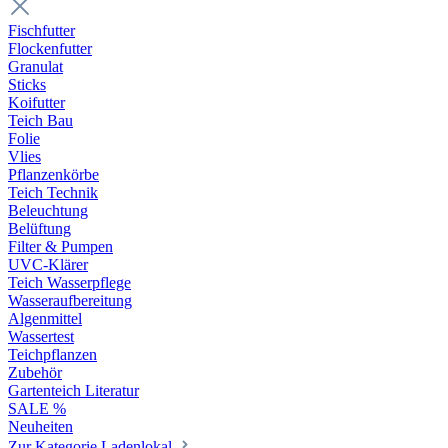
Fischfutter
Flockenfutter
Granulat
Sticks
Koifutter
Teich Bau
Folie
Vlies
Pflanzenkörbe
Teich Technik
Beleuchtung
Belüftung
Filter & Pumpen
UVC-Klärer
Teich Wasserpflege
Wasseraufbereitung
Algenmittel
Wassertest
Teichpflanzen
Zubehör
Gartenteich Literatur
SALE %
Neuheiten
Zur Kategorie Ladenlokal