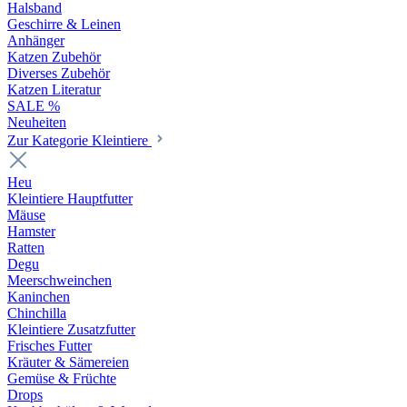
Halsband
Geschirre & Leinen
Anhänger
Katzen Zubehör
Diverses Zubehör
Katzen Literatur
SALE %
Neuheiten
Zur Kategorie Kleintiere
Heu
Kleintiere Hauptfutter
Mäuse
Hamster
Ratten
Degu
Meerschweinchen
Kaninchen
Chinchilla
Kleintiere Zusatzfutter
Frisches Futter
Kräuter & Sämereien
Gemüse & Früchte
Drops