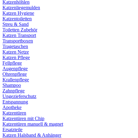
Katzenhöhlen
Katzenliegemulden
Katzen Hygiene
Katzentoiletten
Streu & Sand
Toiletten Zubehör
Katzen Transport
Transportboxen
Tragetaschen
Katzen Netze
Katzen Pflege
Fellpflege
Augenpflege
Ohrenpflege
Krallenpflege
Shampoo
Zahnpflege
Ungezieferschutz
Entspannung
Apotheke
Katzentüren
Katzentüren mit Chip
Katzentüren manuell & magnet
Ersatzteile
Katzen Halsband & Anhänger