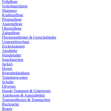
Fellpflege
Schermaschinen
Shampoo
Krallenpflege
Pfotenpflege
Augenpflege
Ohrenpflege
Zahnpflege
Fleckenentferner & Geruchsbinder
Ungezieferschutz
Zeckenzangen
Apotheke
Hundehalter
Snacktaschen
Jacken
Hosen
Regenbekleidung
Trainingswesten
Schuhe
Diverses
Hunde Transport & Unterwegs
Autoboxen & Autozubehör
Transportboxen & Tragtaschen
Rucksäcke
Buggy