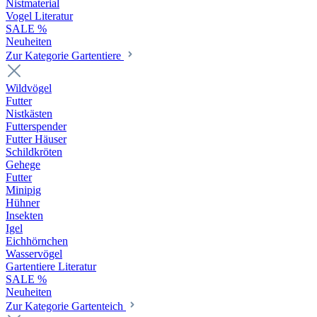
Nistmaterial
Vogel Literatur
SALE %
Neuheiten
Zur Kategorie Gartentiere
Wildvögel
Futter
Nistkästen
Futterspender
Futter Häuser
Schildkröten
Gehege
Futter
Minipig
Hühner
Insekten
Igel
Eichhörnchen
Wasservögel
Gartentiere Literatur
SALE %
Neuheiten
Zur Kategorie Gartenteich