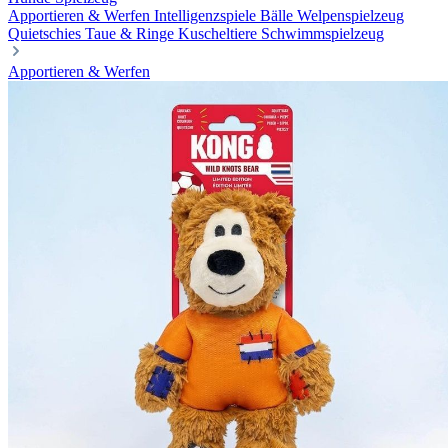
Apportieren & Werfen
Intelligenzspiele
Bälle
Welpenspielzeug
Quietschies
Taue & Ringe
Kuscheltiere
Schwimmspielzeug
Apportieren & Werfen