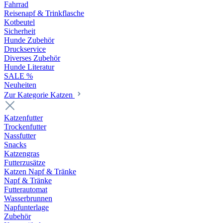
Fahrrad
Reisenapf & Trinkflasche
Kotbeutel
Sicherheit
Hunde Zubehör
Druckservice
Diverses Zubehör
Hunde Literatur
SALE %
Neuheiten
Zur Kategorie Katzen
Katzenfutter
Trockenfutter
Nassfutter
Snacks
Katzengras
Futterzusätze
Katzen Napf & Tränke
Napf & Tränke
Futterautomat
Wasserbrunnen
Napfunterlage
Zubehör