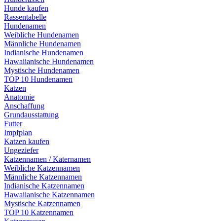
Hunde kaufen
Rassentabelle
Hundenamen
Weibliche Hundenamen
Männliche Hundenamen
Indianische Hundenamen
Hawaiianische Hundenamen
Mystische Hundenamen
TOP 10 Hundenamen
Katzen
Anatomie
Anschaffung
Grundausstattung
Futter
Impfplan
Katzen kaufen
Ungeziefer
Katzennamen / Katernamen
Weibliche Katzennamen
Männliche Katzennamen
Indianische Katzennamen
Hawaiianische Katzennamen
Mystische Katzennamen
TOP 10 Katzennamen