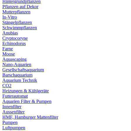
Hintergrundpflanzen
Pflanzen auf Dekor
Mutterpflanzen
In-Vitro
Stängelpflanzen
Schwimmpflanzen
Anubias
Cryptocoryne
Echinodorus
Farne
Moose
Aquascaping
Nano-Aquarien
Gesellschaftsaquarium
Barschaquarium
Aquarium Technik
CO2
Heizungen & Kühlgeräte
Futterautomat
Aquarien Filter & Pumpen
Innenfilter
Aussenfilter
HMF, Hamburger Mattenfilter
Pumpen
Luftpumpen