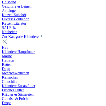
Halsband
Geschirre & Leinen
Anhänger
Katzen Zubehör
Diverses Zubehör
Katzen Literatur
SALE %
Neuheiten
Zur Kategorie Kleintiere
Heu
Kleintiere Hauptfutter
Mäuse
Hamster
Ratten
Degu
Meerschweinchen
Kaninchen
Chinchilla
Kleintiere Zusatzfutter
Frisches Futter
Kräuter & Sämereien
Gemüse & Früchte
Drops