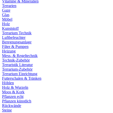
Vitamine & Mineralien
Terrarien
Gaze
Glas
Möbel
Holz
Kunststoff
Terrarium Technik
Luftbefeuchter
Beregnungsanlage
Filter & Pumpen
Heizung
Mess- & Regeltechnik
Technik-Zubehör
Terraristik Literatur
Terrarium-Zubehör
Terrarium Einrichtung
Futterschalen & Tränken
Höhlen
Holz & Wurzeln
Moos & Kork
Pflanzen echt
Pflanzen künstlich
Rückwände
Steine