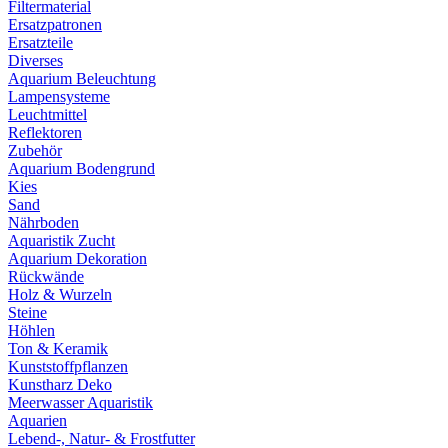
Filtermaterial
Ersatzpatronen
Ersatzteile
Diverses
Aquarium Beleuchtung
Lampensysteme
Leuchtmittel
Reflektoren
Zubehör
Aquarium Bodengrund
Kies
Sand
Nährboden
Aquaristik Zucht
Aquarium Dekoration
Rückwände
Holz & Wurzeln
Steine
Höhlen
Ton & Keramik
Kunststoffpflanzen
Kunstharz Deko
Meerwasser Aquaristik
Aquarien
Lebend-, Natur- & Frostfutter