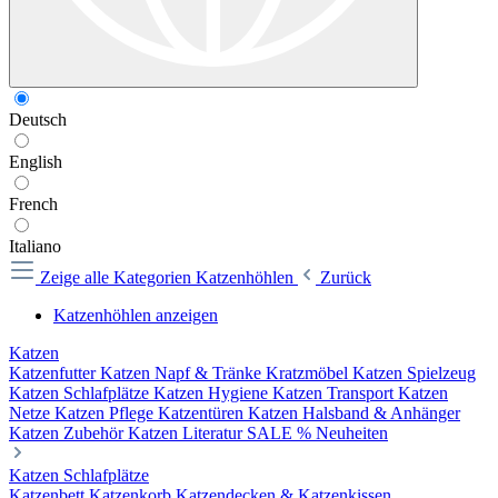
Deutsch
English
French
Italiano
Zeige alle Kategorien
Katzenhöhlen
Zurück
Katzenhöhlen anzeigen
Katzen
Katzenfutter
Katzen Napf & Tränke
Kratzmöbel
Katzen Spielzeug
Katzen Schlafplätze
Katzen Hygiene
Katzen Transport
Katzen
Netze
Katzen Pflege
Katzentüren
Katzen Halsband & Anhänger
Katzen Zubehör
Katzen Literatur
SALE %
Neuheiten
Katzen Schlafplätze
Katzenbett
Katzenkorb
Katzendecken & Katzenkissen