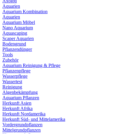
Axolotl
Aquarien
Aquarium Kombination
Aquarien
Aquarium Möbel
Nano Aquarium
Aquascaping
Scaper Aquarien
Bodengrund
Pflanzendünger
Tools
Zubehör
Aquarium Reinigung & Pflege
Pflanzenpflege
Wasserpflege
Wassertest
Reinigung
Algenbekämpfung
Aquarium Pflanzen
Herkunft Asien
Herkunft Afrika
Herkunft Nordamerika
Herkunft Süd- und Mittelamerika
Vordergrundpflanzen
Mittelgrundpflanzen