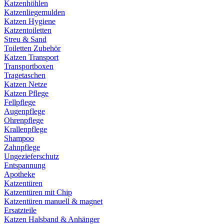
Katzenhöhlen
Katzenliegemulden
Katzen Hygiene
Katzentoiletten
Streu & Sand
Toiletten Zubehör
Katzen Transport
Transportboxen
Tragetaschen
Katzen Netze
Katzen Pflege
Fellpflege
Augenpflege
Ohrenpflege
Krallenpflege
Shampoo
Zahnpflege
Ungezieferschutz
Entspannung
Apotheke
Katzentüren
Katzentüren mit Chip
Katzentüren manuell & magnet
Ersatzteile
Katzen Halsband & Anhänger