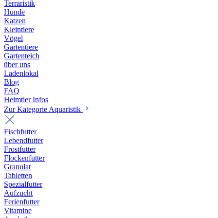
Terraristik
Hunde
Katzen
Kleintiere
Vögel
Gartentiere
Gartenteich
über uns
Ladenlokal
Blog
FAQ
Heimtier Infos
Zur Kategorie Aquaristik
Fischfutter
Lebendfutter
Frostfutter
Flockenfutter
Granulat
Tabletten
Spezialfutter
Aufzucht
Ferienfutter
Vitamine