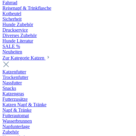
Fahrrad
Reisenapf & Trinkflasche
Kotbeutel
Sicherheit
Hunde Zubehör
Druckservice
Diverses Zubehör
Hunde Literatur
SALE %
Neuheiten
Zur Kategorie Katzen
Katzenfutter
Trockenfutter
Nassfutter
Snacks
Katzengras
Futterzusätze
Katzen Napf & Tränke
Napf & Tränke
Futterautomat
Wasserbrunnen
Napfunterlage
Zubehör