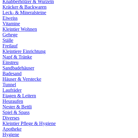
Knabberhölzer & Wurzeln
Kräcker & Backwaren
Leck- & Mineralsteine
Eiweiss
Vitamine
Kleintier Wohnen
Gehege
Ställe
Freilauf
Kleintiere Einrichtung
Napf & Tränke
Einstreu
Sandbadehäuser
Badesand
Häuser & Verstecke
Tunnel
Laufräder
Etagen & Leitern
Heuraufen
Nester & Bettli
Spiel & Spass
Diverses
Kleintier Pflege & Hygiene
Apotheke
Hygiene