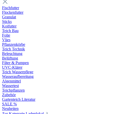
Fischfutter
Flockenfutter
Granulat
Sticks
Koifutter
Teich Bau
Folie
Vlies
Pflanzenkörbe
Teich Technik
Beleuchtung
Belüftung
Filter & Pumpen
UVC-Klärer
Teich Wasserpflege
Wasseraufbereitung
Algenmittel
Wassertest
Teichpflanzen
Zubehör
Gartenteich Literatur
SALE %
Neuheiten
Zur Kategorie Ladenlokal