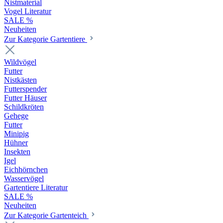
Nistmaterial
Vogel Literatur
SALE %
Neuheiten
Zur Kategorie Gartentiere
Wildvögel
Futter
Nistkästen
Futterspender
Futter Häuser
Schildkröten
Gehege
Futter
Minipig
Hühner
Insekten
Igel
Eichhörnchen
Wasservögel
Gartentiere Literatur
SALE %
Neuheiten
Zur Kategorie Gartenteich