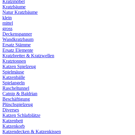
Kratzmöbel
Kratzbäume
Natur Kratzbäume
klein
mittel
gross
Deckenspanner
Wandkratzbaum
Ersatz Stämme
Ersatz Elemente
Kratzbretter & Kratzwellen
Kratztonnen
Katzen Spielzeug
Spielmäuse
Katzenbälle
Spielangeln
Rascheltunnel
Catnip & Baldrian
Beschäftigung
Plüschspielzeug
Diverses
Katzen Schlafplätze
Katzenbett
Katzenkorb
Katzendecken & Katzenkissen