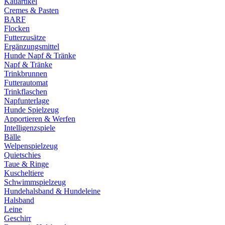
Kauartikel
Cremes & Pasten
BARF
Flocken
Futterzusätze
Ergänzungsmittel
Hunde Napf & Tränke
Napf & Tränke
Trinkbrunnen
Futterautomat
Trinkflaschen
Napfunterlage
Hunde Spielzeug
Apportieren & Werfen
Intelligenzspiele
Bälle
Welpenspielzeug
Quietschies
Taue & Ringe
Kuscheltiere
Schwimmspielzeug
Hundehalsband & Hundeleine
Halsband
Leine
Geschirr