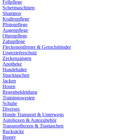
Fellpflege
Schermaschinen
Shampoo
Krallenpflege
Pfotenpflege
Augenpflege
Ohrenpflege
Zahnpflege
Fleckenentferner & Geruchsbinder
Ungezieferschutz
Zeckenzangen
Apotheke
Hundehalter
Snacktaschen
Jacken
Hosen
Regenbekleidung
Trainingswesten
Schuhe
Diverses
Hunde Transport & Unterwegs
Autoboxen & Autozubehör
Transportboxen & Tragtaschen
Rucksäcke
Buggy