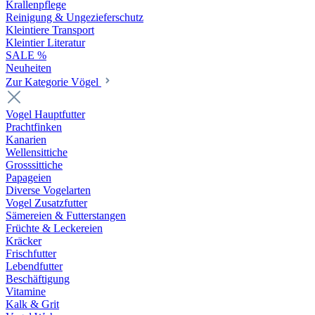
Krallenpflege
Reinigung & Ungezieferschutz
Kleintiere Transport
Kleintier Literatur
SALE %
Neuheiten
Zur Kategorie Vögel
Vogel Hauptfutter
Prachtfinken
Kanarien
Wellensittiche
Grosssittiche
Papageien
Diverse Vogelarten
Vogel Zusatzfutter
Sämereien & Futterstangen
Früchte & Leckereien
Kräcker
Frischfutter
Lebendfutter
Beschäftigung
Vitamine
Kalk & Grit