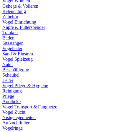
Vogel Wohnen
Gehege & Volieren
Beleuchtung
Zubehör
Vogel Einrichtung
Näpfe & Futterspender
Tränken
Baden
Sitzstangen
Vogelleiter
Sand & Einstreu
Vogel Spielzeug
Natur
Beschäftigung
Schaukel
Leiter
Vogel Pflege & Hygiene
Reinigung
Pflege
Apotheke
Vogel Transport & Fangnetze
Vogel Zucht
Nistgelegenheiten
Aufzuchtfutter
Vogelringe